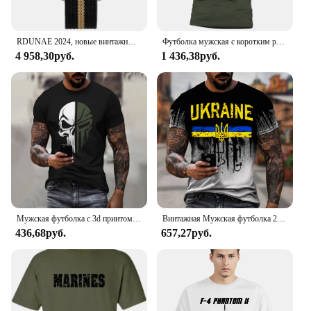
RDUNAE 2024, новые винтажные военные часы 2035, кварцевые часы K1, минеральное стекло, кристалл, нержавеющая сталь, светящиеся мужские часы
Футболка мужская с коротким рукавом, хлопок, на молнии, стиль милитари, тактическая рубашка для солдат, страйкбола, лето 1/4
4 958,30руб.
1 436,38руб.
Мужская футболка с 3d принтом в стиле милитари, патриотический череп, футболка с круглым вырезом, футболка большого размера, футболка с короткими рукавами, спортивная одежда, мужская одежда, топ
Винтажная Мужская футболка 2023, футболка с эмблемой украинской армии 3d, хлопковая Футболка с логотипом украинского флага
436,68руб.
657,27руб.