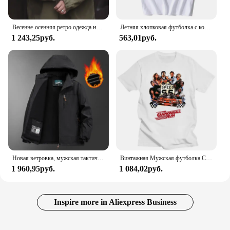
Весенне-осенняя ретро одежда на шнурке в стиле карго, рабочая одежда, новая модная ветровка в стиле милитари с капюшоном, военное пальто, рабочая одежда
Летняя хлопковая футболка с коротким рукавом и круглым вырезом
1 243,25руб.
563,01руб.
Новая ветровка, мужская тактическая куртка, водонепроницаемая уличная куртка с капюшоном, спортивная военная куртка европейского размера M-5XL для скалолазания
Винтажная Мужская футболка Cannonball Run с героями фильма, понравилась футболка, военные футболки, одежда СССР Ctbabm
1 960,95руб.
1 084,02руб.
Inspire more in Aliexpress Business