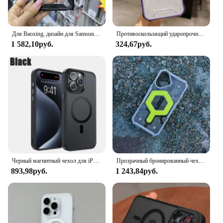
Для Baoxing, дизайн для Samsung Galaxy S24 Ultra, чехол Magsafe с зарядкой, прочный военный прозрачный защитный чехол с защитой от падения
Противоскользящий ударопрочный чехол для iPhone 16 15 14 Plus 13 12 11 Pro Max XR
1 582,10руб.
324,67руб.
Черный магнитный чехол для iPhone 15 Pro Max, совместимый с Magsafe чехол, защита военного класса, прозрачный матовый чехол для iPhone 14 13
Прозрачный бронированный чехол для iPhone 16 Pro Max 15 14 13, роскошный военный чехол Magsafe с защитой от падения, магнитный чехол для беспроводной зарядки
893,98руб.
1 243,84руб.