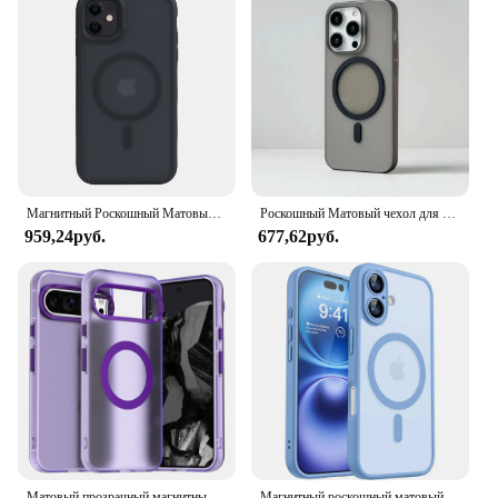
Магнитный Роскошный Матовый полупрозрачный бронированный противоударный чехол для iPhone 11 11Pro 11ProMax для Magsafe с беспроводной зарядкой
Роскошный Матовый чехол для телефона iPhone 15 14 13 Pro Max с магнитной зарядкой Magsafe, военный класс, противоударный, полупрозрачный, тонкий
959,24руб.
677,62руб.
Матовый прозрачный магнитный чехол для беспроводной зарядки Magsafe для Google Pixel 9 8 Pro XL 9A 8A, военный противоударный чехол-конфетка
Магнитный роскошный матовый полупрозрачный противоударный чехол для iPhone 16, 15, 14, 13 Pro Max Plus, чехол для беспроводной зарядки Magsafe