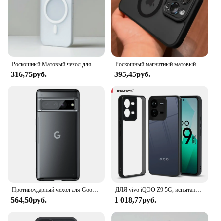
Роскошный Матовый чехол для телефона iPhone 15 14 13 Pro Max с магнитной зарядкой Magsafe, военный класс, противоударный, полупрозрачный, тонкий
Роскошный магнитный матовый полупрозрачный бронированный ударопрочный чехол для IPhone 16 15 14 Plus 13 12 11 Pro Max Magsafe с беспроводной зарядкой
316,75руб.
395,45руб.
Противоударный чехол для Google Pixel 7 Pro в стиле милитари, проверенный на падение, прозрачный жесткий защитный тонкий матовый чехол для телефона s
ДЛЯ vivo iQOO Z9 5G, испытано на падение в Военном Стиле, ударопрочный матовый полупрозрачный жесткий задний тонкий защитный чехол. Черный камуфляж
564,50руб.
1 018,77руб.