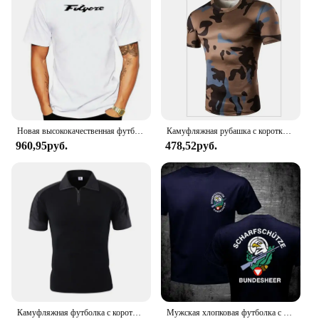
Новая высококачественная футболка, футболка, женская летняя футболка в стиле милитари с низкой видимостью
Камуфляжная рубашка с коротким рукавом, костюм для верховой езды, быстросохнущая Военная тактическая футболка, мужские компрессионные футболки, летние топы для фитнеса
960,95руб.
478,52руб.
Камуфляжная футболка с коротким рукавом, военная униформа для отдыха на открытом воздухе, кемпинга, боевых действий, футболка для учеников армии, темно-синий цвет
Мужская хлопковая футболка с надписью «Jagdkommando»