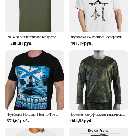
2024, зеленые винтажные футболки с логотипом морской пехоты США, размеры S-5xl, футболка большого размера, футболки с рисунком, забавные футболки в стиле Харадзюку
Футболка F4 Phantom, суперзвуковая Военная Футболка США, новая модная футболка унисекс, Забавные топы, футболки, летняя хлопковая Футболка с круглым вырезом
1 208,04руб.
494,19руб.
Футболка Northern Fleet To The Футболки Армейская военная мужская одежда Русский дизайн Мужская футболка Летняя футболка
Военная камуфляжная тактическая Боевая длинная футболка для тренировок охоты быстросохнущие футболки для спортзала 4XL
579,61руб.
948,55руб.