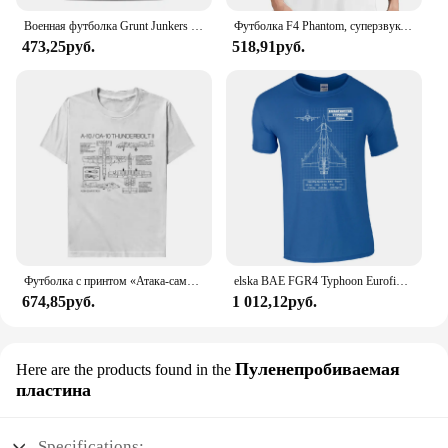
Военная футболка Grunt Junkers Ju 87, футболка из модала Stuka, мужская одежда, уличная мода с короткими рукавами, хипстерская удобная повседневная рубашка с круглым вырезом
Футболка F4 Phantom, суперзвуковая Военная Футболка США, новая модная футболка унисекс, Забавные топы, футболки, летняя хлопковая Футболка с круглым вырезом
473,25руб.
518,91руб.
Футболка с принтом «Атака-самолет» US A10 OA10 Thunderbolt II, хлопковая мужская футболка с короткими рукавами и круглым вырезом для любителей милитари, новинка
elska BAE FGR4 Typhoon Eurofighter, мужская футболка, военные рубашки для самолетов RAF Blueprint, короткие повседневные рубашки из 100% хлопка
674,85руб.
1 012,12руб.
Пуленепробиваемая
Here are the products found in the
пластина
Specifications: