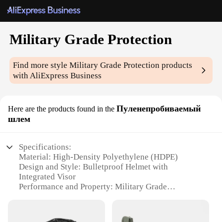
Military Grade Protection
Find more style
Military Grade Protection
products
with AliExpress Business
Пуленепробиваемый
Here are the products found in the
шлем
Specifications:
Material: High-Density Polyethylene (HDPE)
Design and Style: Bulletproof Helmet with
Integrated Visor
Performance and Property: Military Grade
Protection against Ballistic Threats
Usage and Purpose: Ideal for Military, Law
Enforcement, and Security Operations