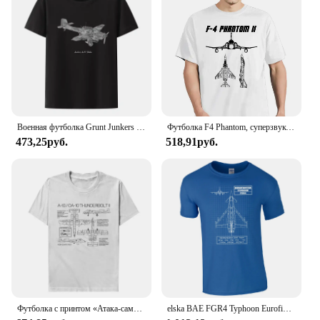
Военная футболка Grunt Junkers Ju 87, футболка из модала Stuka, мужская одежда, уличная мода с короткими рукавами, хипстерская удобная повседневная рубашка с круглым вырезом
Футболка F4 Phantom, суперзвуковая Военная Футболка США, новая модная футболка унисекс, Забавные топы, футболки, летняя хлопковая Футболка с круглым вырезом
473,25руб.
518,91руб.
Футболка с принтом «Атака-самолет» US A10 OA10 Thunderbolt II, хлопковая мужская футболка с короткими рукавами и круглым вырезом для любителей милитари, новинка
elska BAE FGR4 Typhoon Eurofighter, мужская футболка, военные рубашки для самолетов RAF Blueprint, короткие повседневные рубашки из 100% хлопка