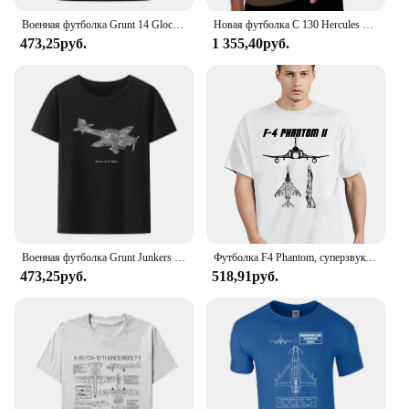
Военная футболка Grunt 14 Glock 17 1985, патентованная модальная футболка с юмором, новинка, мужская одежда, летняя дышащая футболка с короткими рукавами
Новая футболка C 130 Hercules с военным транспортным самолетом и оружием, короткие черные футболки, мужские футболки с рисунком в стиле хип-хоп, лето
473,25руб.
1 355,40руб.
Военная футболка Grunt Junkers Ju 87, футболка из модала Stuka, мужская одежда, уличная мода с короткими рукавами, хипстерская удобная повседневная рубашка с круглым вырезом
Футболка F4 Phantom, суперзвуковая Военная Футболка США, новая модная футболка унисекс, Забавные топы, футболки, летняя хлопковая Футболка с круглым вырезом
473,25руб.
518,91руб.