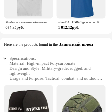
Футболка с принтом «Атака-самолет» US A10 OA10 Thunderbolt II, хлопковая мужская футболка с короткими рукавами и круглым вырезом для любителей милитари, новинка
elska BAE FGR4 Typhoon Eurofighter, мужская футболка, военные рубашки для самолетов RAF Blueprint, короткие повседневные рубашки из 100% хлопка
674,85руб.
1 012,12руб.
Защитный шлем
Here are the products found in the
Specifications:
Material: High-impact Polycarbonate
Design and Style: Military-grade, rugged, and
lightweight
Usage and Purpose: Tactical, combat, and outdoor
activities
Typical Adaptive Scenario: Military, law
enforcement, and outdoor enthusiasts
Shape or Size or Weight or Quantity: Ergonomically
designed for a snug fit, with adjustable straps
Performance and Property: Meets military drop-test