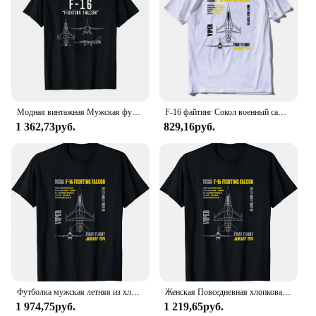
Модная винтажная Мужская футболка в стиле ретро, футболка в стиле милитари ВВС F16 Fighter Jet, Короткие повседневные рубашки из 100% хлопка, уличная одежда
F-16 файтинг Сокол военный самолет мужской короткий рукав повседневный хлопок O-образный вырез
1 362,73руб.
829,16руб.
Футболка мужская летняя из хлопка с коротким рукавом
Женская Повседневная хлопковая футболка с коротким рукавом и круглым вырезом
1 974,75руб.
1 219,65руб.