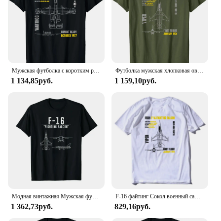
Мужская футболка с коротким рукавом, 10% хлопок
Футболка мужская хлопковая оверсайз с коротким рукавом и круглым вырезом
1 134,85руб.
1 159,10руб.
Модная винтажная Мужская футболка в стиле ретро, футболка в стиле милитари ВВС F16 Fighter Jet, Короткие повседневные рубашки из 100% хлопка, уличная одежда
F-16 файтинг Сокол военный самолет мужской короткий рукав повседневный хлопок O-образный вырез
1 362,73руб.
829,16руб.