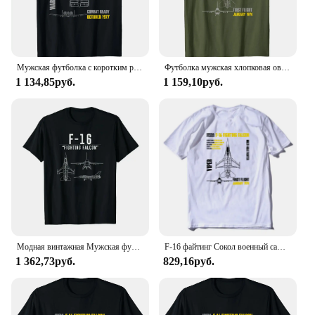
Мужская футболка с коротким рукавом, 10% хлопок
Футболка мужская хлопковая оверсайз с коротким рукавом и круглым вырезом
1 134,85руб.
1 159,10руб.
Модная винтажная Мужская футболка в стиле ретро, футболка в стиле милитари ВВС F16 Fighter Jet, Короткие повседневные рубашки из 100% хлопка, уличная одежда
F-16 файтинг Сокол военный самолет мужской короткий рукав повседневный хлопок O-образный вырез
1 362,73руб.
829,16руб.