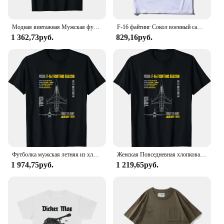
Модная винтажная Мужская футболка в стиле ретро, футболка в стиле милитари ВВС F16 Fighter Jet, Короткие повседневные рубашки из 100% хлопка, уличная одежда
F-16 файтинг Сокол военный самолет мужской короткий рукав повседневный хлопок O-образный вырез
1 362,73руб.
829,16руб.
Футболка мужская летняя из хлопка с коротким рукавом
Женская Повседневная хлопковая футболка с коротким рукавом и круглым вырезом
1 974,75руб.
1 219,65руб.