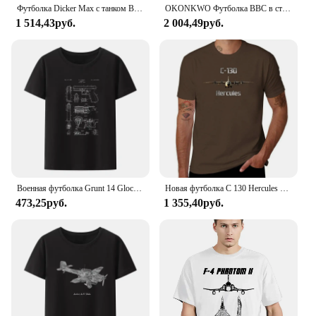
Футболка Dicker Max с танком Второй мировой войны, военная футболка немецкой армии Panzer, мужские повседневные футболки из 100% хлопка, Свободный Топ
OKONKWO Футболка ВВС в стиле милитари с круглым вырезом Американская винтажная футболка с короткими рукавами с круглым вырезом Другой материал
1 514,43руб.
2 004,49руб.
Военная футболка Grunt 14 Glock 17 1985, патентованная модальная футболка с юмором, новинка, мужская одежда, летняя дышащая футболка с короткими рукавами
Новая футболка C 130 Hercules с военным транспортным самолетом и оружием, короткие черные футболки, мужские футболки с рисунком в стиле хип-хоп, лето
473,25руб.
1 355,40руб.