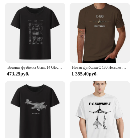
Военная футболка Grunt 14 Glock 17 1985, патентованная модальная футболка с юмором, новинка, мужская одежда, летняя дышащая футболка с короткими рукавами
Новая футболка C 130 Hercules с военным транспортным самолетом и оружием, короткие черные футболки, мужские футболки с рисунком в стиле хип-хоп, лето
473,25руб.
1 355,40руб.