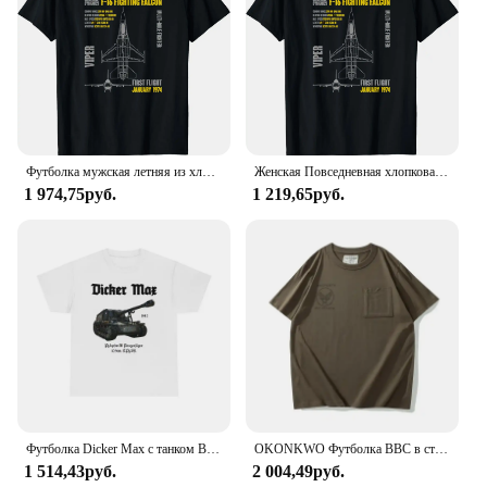
Футболка мужская летняя из хлопка с коротким рукавом
Женская Повседневная хлопковая футболка с коротким рукавом и круглым вырезом
1 974,75руб.
1 219,65руб.
Футболка Dicker Max с танком Второй мировой войны, военная футболка немецкой армии Panzer, мужские повседневные футболки из 100% хлопка, Свободный Топ
OKONKWO Футболка ВВС в стиле милитари с круглым вырезом Американская винтажная футболка с короткими рукавами с круглым вырезом Другой материал
1 514,43руб.
2 004,49руб.