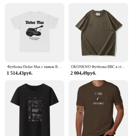
Футболка Dicker Max с танком Второй мировой войны, военная футболка немецкой армии Panzer, мужские повседневные футболки из 100% хлопка, Свободный Топ
OKONKWO Футболка ВВС в стиле милитари с круглым вырезом Американская винтажная футболка с короткими рукавами с круглым вырезом Другой материал
1 514,43руб.
2 004,49руб.