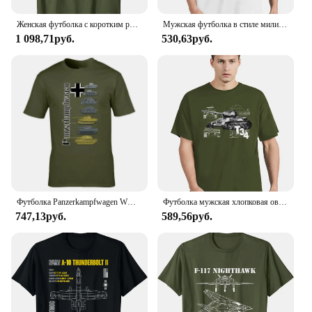
of equipment for those who require the ultimate in
ballistic protection.
Женская футболка с коротким рукавом и военным самолетом
Мужская футболка в стиле милитари с принтом «Американская модель орела», футболка большого размера для фитнеса, топы унисекс, футболки, уличная одежда
1 098,71руб.
530,63руб.
Футболка Panzerkampfwagen WW2, немецкая футболка с изображением военной истории для мужчин, футболка с изображением танков мира, армированная футболка из хлопка
Футболка мужская хлопковая оверсайз С Рисунком Тигра, T34
747,13руб.
589,56руб.