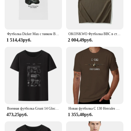
Футболка Dicker Max с танком Второй мировой войны, военная футболка немецкой армии Panzer, мужские повседневные футболки из 100% хлопка, Свободный Топ
OKONKWO Футболка ВВС в стиле милитари с круглым вырезом Американская винтажная футболка с короткими рукавами с круглым вырезом Другой материал
1 514,43руб.
2 004,49руб.
Военная футболка Grunt 14 Glock 17 1985, патентованная модальная футболка с юмором, новинка, мужская одежда, летняя дышащая футболка с короткими рукавами
Новая футболка C 130 Hercules с военным транспортным самолетом и оружием, короткие черные футболки, мужские футболки с рисунком в стиле хип-хоп, лето
473,25руб.
1 355,40руб.