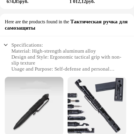
674,85руб.
1 012,12руб.
Тактическая ручка для
Here are the products found in the
самозащиты
Specifications:
Material: High-strength aluminum alloy
Design and Style: Ergonomic tactical grip with non-
slip texture
Usage and Purpose: Self-defense and personal
safety
Performance and Property: Military-grade shock
absorption
Applicable People: Ideal for individuals seeking
reliable protection
Shape or Size or Weight or Quantity: Compact and
lightweight for easy handling
Features:
**Unmatched Protection for Everyday Use**