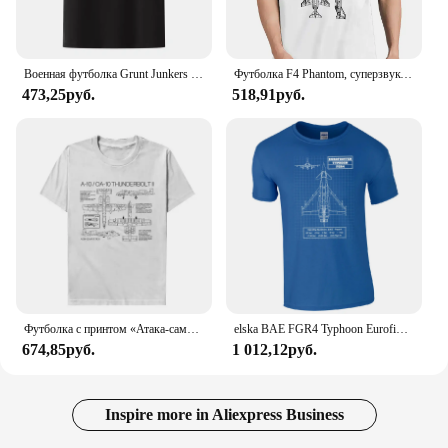
Военная футболка Grunt Junkers Ju 87, футболка из модала Stuka, мужская одежда, уличная мода с короткими рукавами, хипстерская удобная повседневная рубашка с круглым вырезом
Футболка F4 Phantom, суперзвуковая Военная Футболка США, новая модная футболка унисекс, Забавные топы, футболки, летняя хлопковая Футболка с круглым вырезом
473,25руб.
518,91руб.
Футболка с принтом «Атака-самолет» US A10 OA10 Thunderbolt II, хлопковая мужская футболка с короткими рукавами и круглым вырезом для любителей милитари, новинка
elska BAE FGR4 Typhoon Eurofighter, мужская футболка, военные рубашки для самолетов RAF Blueprint, короткие повседневные рубашки из 100% хлопка
674,85руб.
1 012,12руб.
Inspire more in Aliexpress Business