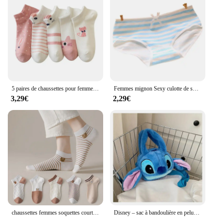
5 paires de chaussettes pour femme Kitty Crew chaussettes courtes chaussettes d'impression créative
Femmes mignon Sexy culotte de sous-vêtements rayures marine nœud papillon Tanga belles femmes culottes coton slips
3,29€
2,29€
chaussettes femmes soquettes courtes femme Chaussettes Courtes en Coton Respirant pour Femme, Coupe Basse, Sans Spectacle, Mignon, Ours, Coeurs Imprimés, pour l'École, Ensemble Décontracté, Rétro, 5 Paires/Lot
Disney – sac à bandoulière en peluche pour poupée, dessin animé, doux et mignon, ours fraise, doux et mignon, pour filles, nouvelle collection 2024