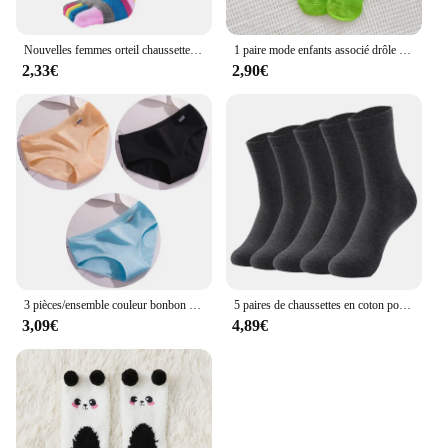
Nouvelles femmes orteil chaussettes drôle cinq doigts chaussettes coloré rayé imprimé arc-en-ciel coton respirant femmes chaussettes courtes
1 paire mode enfants associé drôle mignon poupée chaussettes blanches femme Kawaii moyen Tube tuyau chaussettes magnétiques avec mains noir blanc couleur
2,33€
2,90€
3 pièces/ensemble couleur bonbon sous-vêtements femmes confortables culottes en coton de haute qualité taille moyenne sous-vêtements respirants slips grande taille
5 paires de chaussettes en coton pour femmes, couleur unie, tube moyen, noir et blanc
3,09€
4,89€