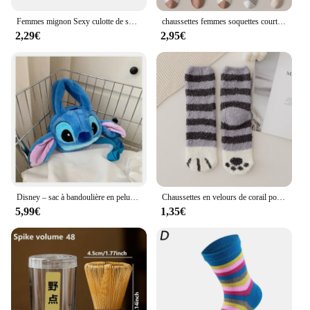
Femmes mignon Sexy culotte de sous-vêtements rayures marine nœud papillon Tanga belles femmes culottes coton slips
chaussettes femmes soquettes courtes femme Chaussettes Courtes en Coton Respirant pour Femme, Coupe Basse, Sans Spectacle, Mignon, Ours, Coeurs Imprimés, pour l'École, Ensemble Décontracté, Rétro, 5 Paires/Lot
2,29€
2,95€
Disney – sac à bandoulière en peluche pour poupée, dessin animé, doux et mignon, ours fraise, doux et mignon, pour filles, nouvelle collection 2024
Chaussettes en velours de corail pour femmes et filles, chaussettes mignonnes à griffes de chat, Tube central épais, chaussettes de sommeil pour la maison, automne et hiver
5,99€
1,35€