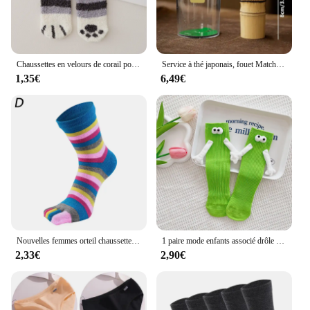
Chaussettes en velours de corail pour femmes et filles, chaussettes mignonnes à griffes de chat, Tube central épais, chaussettes de sommeil pour la maison, automne et hiver
Service à thé japonais, fouet Matcha (Chasen), cuillère et cuillère à thé (Chashaku), accessoires en bambou
1,35€
6,49€
Nouvelles femmes orteil chaussettes drôle cinq doigts chaussettes coloré rayé imprimé arc-en-ciel coton respirant femmes chaussettes courtes
1 paire mode enfants associé drôle mignon poupée chaussettes blanches femme Kawaii moyen Tube tuyau chaussettes magnétiques avec mains noir blanc couleur
2,33€
2,90€