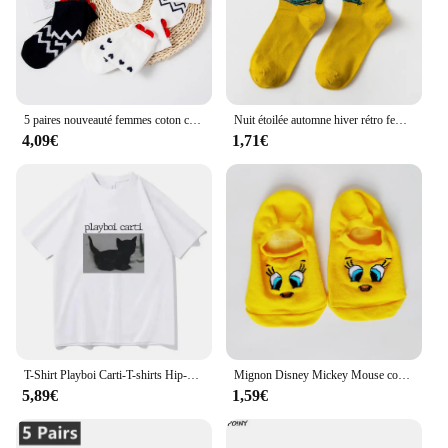
5 paires nouveauté femmes coton chaussettes rose mignon chat cheville chaussettes courtes femmes chaussettes décontracté Animal oreille rouge coeur Gril chaussettes 35-40
Nuit étoilée automne hiver rétro femmes personnalité Art Van Gogh Mural mondialement célèbre peinture mâle chaussettes huile drôle heureux hommes chaussettes
4,09€
1,71€
T-Shirt Playboi Carti-T-shirts Hip-Hop pour Homme, Chat Mignon, Imprimé Harajuku, Governor Gulier, Qualité Y, Rappeur
Mignon Disney Mickey Mouse court femmes chaussettes 25 Style été Minnie point coton fille bateau chaussettes basse cheville femmes chaussettes
5,89€
1,59€