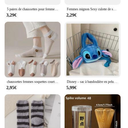
5 paires de chaussettes pour femme Kitty Crew chaussettes courtes chaussettes d'impression créative
Femmes mignon Sexy culotte de sous-vêtements rayures marine nœud papillon Tanga belles femmes culottes coton slips
3,29€
2,29€
chaussettes femmes soquettes courtes femme Chaussettes Courtes en Coton Respirant pour Femme, Coupe Basse, Sans Spectacle, Mignon, Ours, Coeurs Imprimés, pour l'École, Ensemble Décontracté, Rétro, 5 Paires/Lot
Disney – sac à bandoulière en peluche pour poupée, dessin animé, doux et mignon, ours fraise, doux et mignon, pour filles, nouvelle collection 2024
2,95€
5,99€