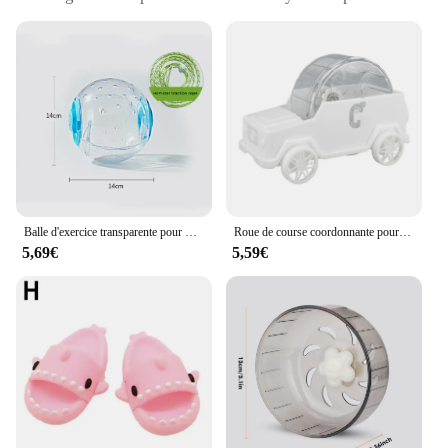
what you say
Performance and Property: Responsive to voice
commands
Shape or Size: Compact and portable size, perfect
for travel
Applicable People: Ideal for children and adults
alike
Features:
|Mignon Électrique Pet Talk Hamster Répète Ce Que
Vous Dites|Wholesale|Vendors|
Balle d'exercice transparente pour Hamster, roue de course avec corde de Traction pour petits animaux, fournitures pour animaux de compagnie, 14cm/18/cm
Roue de course coordonnante pour hamster, jouet roulant silencieux, roue d'exercice de course, roue de jogging pour SLaura rel kasgehogs
5,69€
5,59€
**Interactive Learning Companion**
Introducing the Mignon électrique PET Talk
Hamster, a charming and interactive toy that brings
learning to life. This delightful hamster-shaped
device is not just a toy; it's a tool for language
development and communication. Designed to be
responsive to your voice, it repeats everything you
say, making it an excellent educational companion
for children. The Mignon électrique PET Talk
Hamster is not only fun but also helps kids practice