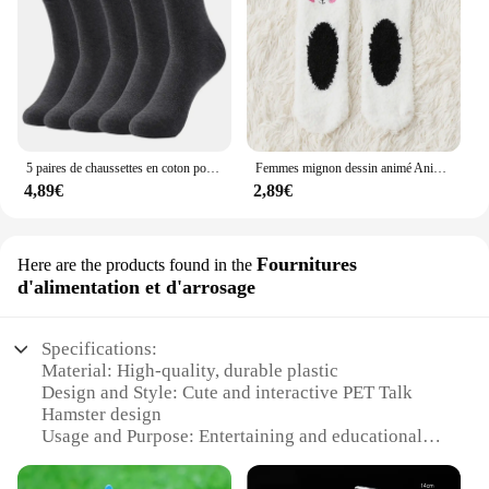
5 paires de chaussettes en coton pour femmes, couleur unie, tube moyen, noir et blanc
Femmes mignon dessin animé Animal chaussettes floues hiver chaud polaire Kawaii Panda ours chat souris décontracté mode maison sol sommeil moelleux chaussette
4,89€
2,89€
Fournitures
Here are the products found in the
d'alimentation et d'arrosage
Specifications:
Material: High-quality, durable plastic
Design and Style: Cute and interactive PET Talk
Hamster design
Usage and Purpose: Entertaining and educational
companion for children
Performance and Property: Repeats what you say