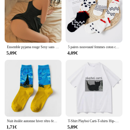
Ensemble pyjama rouge Sexy sans entrejambe pour femmes, Costumes érotiques, Mini chemise de nuit, sans manches, vêtements de nuit, Teddy
5 paires nouveauté femmes coton chaussettes rose mignon chat cheville chaussettes courtes femmes chaussettes décontracté Animal oreille rouge coeur Gril chaussettes 35-40
5,09€
4,09€
Nuit étoilée automne hiver rétro femmes personnalité Art Van Gogh Mural mondialement célèbre peinture mâle chaussettes huile drôle heureux hommes chaussettes
T-Shirt Playboi Carti-T-shirts Hip-Hop pour Homme, Chat Mignon, Imprimé Harajuku, Governor Gulier, Qualité Y, Rappeur
1,71€
5,89€