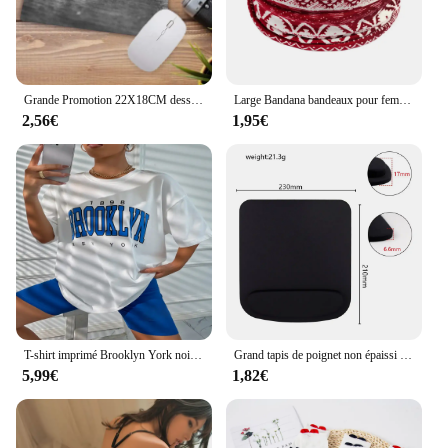
Grande Promotion 22X18CM dessin animé tête de chat mignon conceptions sympas tapis de souris de Table ordinateur portable clavier de jeu tapis de souris tapis d'animal
Large Bandana bandeaux pour femmes Boho Bandeau bandeaux noeud cheveux écharpe bandes extensible imprimé fleuri antidérapant bandeaux élastiques
2,56€
1,95€
T-shirt imprimé Brooklyn York noir pour femme, mignon, estival, années 90, 1898
Grand tapis de poignet non épaissi d'apprentissage de glissement et de bureau EVA Tapis de souris coloré de poignet
5,99€
1,82€