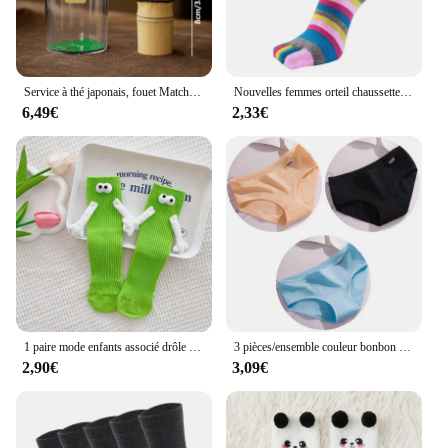
Service à thé japonais, fouet Matcha (Chasen), cuillère et cuillère à thé (Chashaku), accessoires en bambou
Nouvelles femmes orteil chaussettes drôle cinq doigts chaussettes coloré rayé imprimé arc-en-ciel coton respirant femmes chaussettes courtes
6,49€
2,33€
1 paire mode enfants associé drôle mignon poupée chaussettes blanches femme Kawaii moyen Tube tuyau chaussettes magnétiques avec mains noir blanc couleur
3 pièces/ensemble couleur bonbon sous-vêtements femmes confortables culottes en coton de haute qualité taille moyenne sous-vêtements respirants slips grande taille
2,90€
3,09€