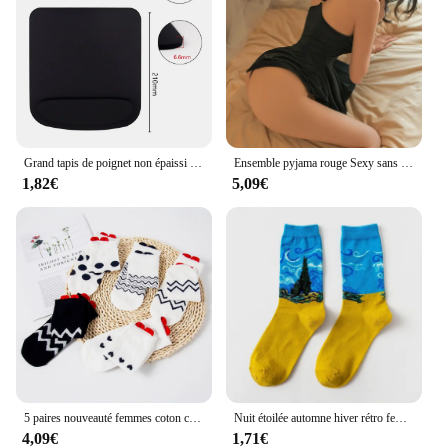
Grand tapis de poignet non épaissi d'apprentissage de glissement et de bureau EVA Tapis de souris coloré de poignet
Ensemble pyjama rouge Sexy sans entrejambe pour femmes, Costumes érotiques, Mini chemise de nuit, sans manches, vêtements de nuit, Teddy
1,82€
5,09€
5 paires nouveauté femmes coton chaussettes rose mignon chat cheville chaussettes courtes femmes chaussettes décontracté Animal oreille rouge coeur Gril chaussettes 35-40
Nuit étoilée automne hiver rétro femmes personnalité Art Van Gogh Mural mondialement célèbre peinture mâle chaussettes huile drôle heureux hommes chaussettes
4,09€
1,71€