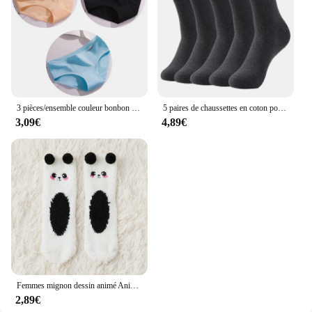
3 pièces/ensemble couleur bonbon sous-vêtements femmes confortables culottes en coton de haute qualité taille moyenne sous-vêtements respirants slips grande taille
5 paires de chaussettes en coton pour femmes, couleur unie, tube moyen, noir et blanc
3,09€
4,89€
Femmes mignon dessin animé Animal chaussettes floues hiver chaud polaire Kawaii Panda ours chat souris décontracté mode maison sol sommeil moelleux chaussette
2,89€