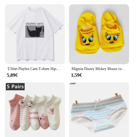
T-Shirt Playboi Carti-T-shirts Hip-Hop pour Homme, Chat Mignon, Imprimé Harajuku, Governor Gulier, Qualité Y, Rappeur
Mignon Disney Mickey Mouse court femmes chaussettes 25 Style été Minnie point coton fille bateau chaussettes basse cheville femmes chaussettes
5,89€
1,59€