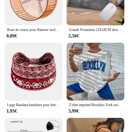
Roue de course pour Hamster facile à installer, côtés transparents, roue transparente pour petit pour Hamsters
Grande Promotion 22X18CM dessin animé tête de chat mignon conceptions sympas tapis de souris de Table ordinateur portable clavier de jeu tapis de souris tapis d'animal
8,89€
2,56€
Large Bandana bandeaux pour femmes Boho Bandeau bandeaux noeud cheveux écharpe bandes extensible imprimé fleuri antidérapant bandeaux élastiques
T-shirt imprimé Brooklyn York noir pour femme, mignon, estival, années 90, 1898
1,95€
5,99€