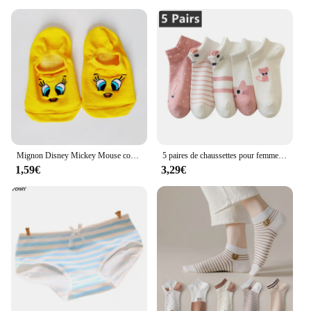
Mignon Disney Mickey Mouse court femmes chaussettes 25 Style été Minnie point coton fille bateau chaussettes basse cheville femmes chaussettes
5 paires de chaussettes pour femme Kitty Crew chaussettes courtes chaussettes d'impression créative
1,59€
3,29€