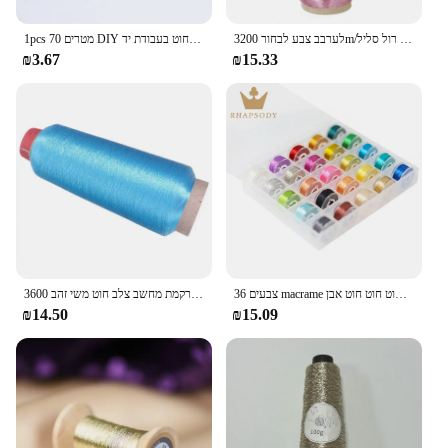
לערבב צבע לבחור 3200m/רול סליל DMC מתכתי רקמה סרוגה סריגה צלב תפר חוט אשכולות תפירת כלי מכונת רקמה
1pcs 70 מטרים DIY תפירת סריגה רקמת חומר בהיר עגול משי חוט כסף רקמת חוט בעבודת יד
₪3.67
₪15.33
36 צבעים macrame מתכת אריגה חוט חוט יד ביד צמיד חוט חוט חוט חוט חוט חוט אבן
3600 מ 'ידני משי בהיר זהב רקמת מחשב צלב חוט משי זהב diy חוט כסף
₪14.50
₪15.09