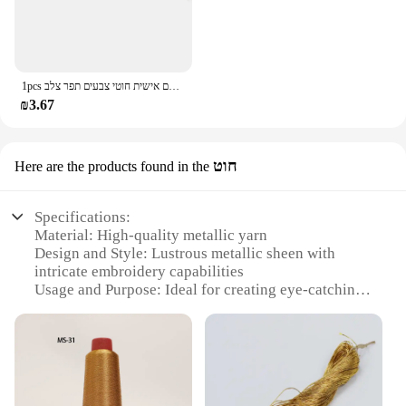
1pcs חוט רקמה מתכת ססגוניות 8 מטר 12 חוט חוט רקמה חוט מותאם אישית חוטי צבעים תפר צלב
₪3.67
חוט
Here are the products found in the
Specifications:
Material: High-quality metallic yarn
Design and Style: Lustrous metallic sheen with
intricate embroidery capabilities
Usage and Purpose: Ideal for creating eye-catching
embroidery designs on garments, accessories, and
home decor
Typical Adaptive Scenario: Suitable for both
professional embroiderers and DIY enthusiasts
Shape or Size or Weight or Quantity: Available in a
variety of spools to accommodate different projects