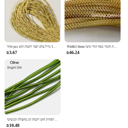
Width1.6mm שטוח משי בהיר יד צלב תפר רקמת חוט צרפתית מטילי נחושת חומר כסף הודי משי
אחד pcs ססגוניות מתכת רקמת חוט 8 מטרים 12 גדיל צלב תפר רקמת חוט Custom צלב תפר אשכולות צבעים
₪3.67
₪46.24
עגול משי חוט בהיר נחושת חוט רקמת חוט צלב תפר צרפתית חוט רקמת תג מחצלת תכשיטי Goldwork לתפור Gimp
₪10.48