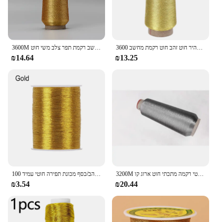
3600 מ 'ידני בהיר חוט זהב חוט רקמת מחשב
3600M ידני בהיר משי זהב חוט כסף חוט מחשב רקמת תפר צלב משי חוט DIY זהב וכסף חוט
₪14.64
₪13.25
3200M מתכתי חוט תפירת רקמת מכונת חוט תפר צולב חוטי רקמה מתכתי חוט ארוג קו
100 מ '/רול זהב/כסף מכונת תפירה חוטי עמיד overlocking פוליאסטר תפר חזק חוטי רקמה רכה
₪3.54
₪20.44