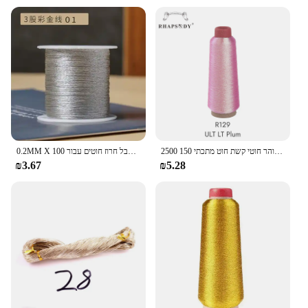
2500 מ 'סופר זיקית זוהר חוטי קשת חוט מתכתי 150d ממוחשב רקמה דקורטיבית 26 צבעים זמינים
0.2MM X 100 מטרים ניילון כבל מתכתי חוט מחרוזת צבעוני חבל חרוז חוטים עבור DIY בעבודת יד קלוע תכשיטי ביצוע 3 גדילים
₪3.67
₪5.28