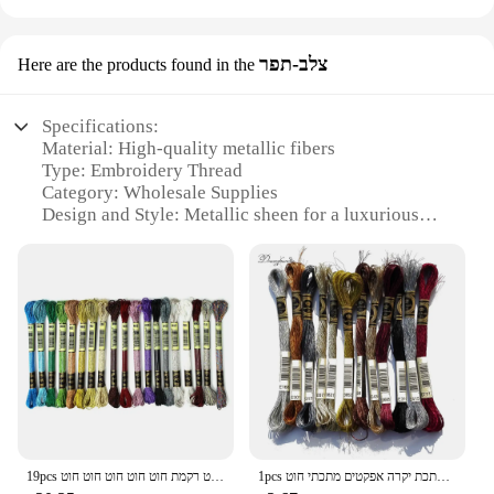
צלב-תפר
Here are the products found in the
Specifications:
Material: High-quality metallic fibers
Type: Embroidery Thread
Category: Wholesale Supplies
Design and Style: Metallic sheen for a luxurious
finish
Usage and Purpose: Ideal for embellishing
garments, accessories, and home decor
Performance and Property: Durable and resistant to
fading
Parts and Accessories: Available in sets for easy
selection and organization
Features:
|Wholesale|
1pcs מתכת יקרה אפקטים מתכתי חוט E168 E301 E317 E677 E3821 E3852 DMC צבע חוט רקמת DIY רקמה
19pcs רקמה מתכתית חוט חוט רקמת חוט חוט חוט רקמת חוט חוט חוט חוט חוט
**Elevate Your Craftsmanship**