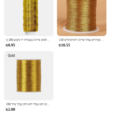
120 מ 'זהב חוט חוט רקמת חוט תכשיטי דיים ביצוע חומרי מחרוזת אביזרים צמיד אריגה דקורטיביים
חוט תפירה מבריק כסף וזהב רקמת חוט זהב עבור טלאים סריגה בעבודת יד ביצוע 200 מ'
₪0.95
₪10.55
100 מטר זהב/כסף רקמה חוט חוט עמיד חוט חזק עבור ציוד diy צולל
₪2.00