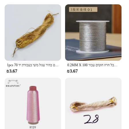
0.2MM X 100 מטרים ניילון כבל מתכתי חוט מחרוזת צבעוני חבל חרוז חוטים עבור DIY בעבודת יד קלוע תכשיטי ביצוע 3 גדילים
1pcs 70 מטרים חוט זהב רקמת חוט בהיר עגול משי בעבודת יד DIY תפירת סריגה רקמת חומר
₪3.67
₪3.67