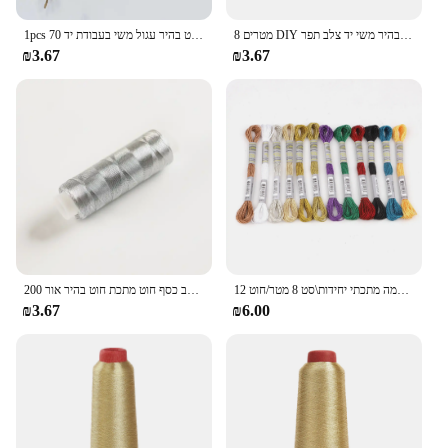
8 מטרים DIY רקמת חוט תיל מטילים בעבודת יד זהב כסף חוט עגול בהיר משי יד צלב תפר Sweing Sccesso
1pcs 70 מטרים חוט זהב רקמת חוט בהיר עגול משי בעבודת יד DIY תפירת סריגה רקמת חומר
₪3.67
₪3.67
12 חוט רקמה מתכתי יחידות\סט 8 מטר/חוט no.25 12 גדילי חוט תפר חוט זוהר
200 חוטי זהב כסף חוט מתכת חוט בהיר אור DIY טלאי תפירה ביתית מכונת רקמת חוט TJ9757
₪3.67
₪6.00