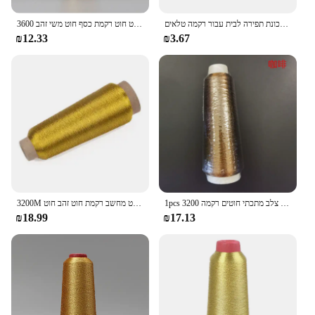
חוט 200 חוט כסף זהב אור בהיר בהיר לבן בעבודת יד פטצ 'ר מכונת תפירה לבית עבור רקמה טלאים
3600 מ 'ידני בהיר משי זהב חוט חוט רקמת כסף חוט משי זהב diy חוט כסף חוטי
₪12.33
₪3.67
1pcs 3200 מ '/רול רקמה מתכתית סריגה חוט צלב מתכתי חוטים רקמה
3200M זהב כסף חוט מחשב רקמת חוט זהב חוט DIY ידני צלב תפר מתכת WireGold כסף חוט ארוג קו
₪18.99
₪17.13