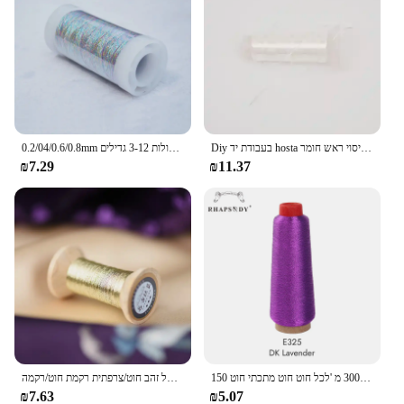
Diy בעבודת יד hosta סיכת פרח עטוף עם משי חוט ארבעה גדילים של גבוהה-מבריק צמר שיער אביזרי כיסוי ראש חומר
0.2/04/0.6/0.8mm מתכתי רקמה סרוגה סריגת חוט תפר צלב חוט מתכתי אשכולות רקמת אשכולות 3-12 גדילים
₪7.29
₪11.37
רפסודיה 3000 מ 'לכל חוט חוט מתכתי חוט 150d עבור רקמה ממוחשבת רקמה ממוחשבת 28 שיני וצבעי נוצץ
ענבר זהב סדרת של זהב חוט/צרפתית רקמת חוט/רקמה spool/צבעוני זהב רקמת חוט/50 מטר/רול
₪7.63
₪5.07