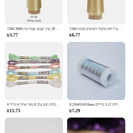
150d מתכתי רקמה חוט חוט חוט חוט חוט מתכתי טקסטיל חוט מתכת לשימוש מכונה
150d 3000 מ 'לכל חוט חוט מתכתי עבור תפירה דקורטיבית רקמה ממוחשבת 28 שיני וצבעי נצנוץ זמין
₪3.77
₪6.77
0.2/04/0.6/0.8mm מתכתי רקמה סרוגה סריגת חוט תפר צלב חוט מתכתי אשכולות רקמת אשכולות 3-12 גדילים
6 חתיכה להגדיר אפקט אור אפקט גבוה ברק רקמה מתכתית חוט צלב 8 מטר ארוך 6 גדילי skein איכות pemunm
₪11.73
₪7.29