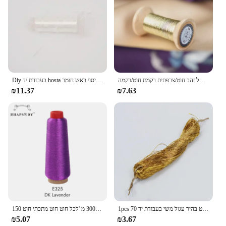
ענבר זהב סדרת של זהב חוט/צרפתית רקמת חוט/רקמה spool/צבעוני זהב רקמת חוט/50 מטר/רול
Diy בעבודת יד hosta סיכת פרח עטוף עם משי חוט ארבעה גדילים של גבוהה-מבריק צמר שיער אביזרי כיסוי ראש חומר
₪11.37
₪7.63
1pcs 70 מטרים חוט זהב רקמת חוט בהיר עגול משי בעבודת יד DIY תפירת סריגה רקמת חומר
רפסודיה 3000 מ 'לכל חוט חוט מתכתי חוט 150d עבור רקמה ממוחשבת רקמה ממוחשבת 28 שיני וצבעי נוצץ
₪5.07
₪3.67