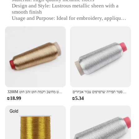
Design and Style: Lustrous metallic sheen with a
smooth finish
Usage and Purpose: Ideal for embroidery, appliqué,
and decorative stitching
Typical Adaptive Scenario: Suitable for a range of
craft projects, from clothing to home decor
Shape or Size or Weight or Quantity: Available in
various spool sizes to accommodate different
crafting needs
Performance and Property: Durable and resistant to
fraying, ensuring long-lasting embellishments
Features:
|Vendors|
חוט מתכתי רקמת כבדי זהב מכונת רקמה חוט פוליאסטר תפירה שרפרפים עבור אביזרים
3200M זהב כסף חוט מחשב רקמת חוט זהב חוט DIY ידני צלב תפר מתכת WireGold כסף חוט ארוג קו
₪18.99
₪5.34
**Elevate Your Craftsmanship**
The Metallic Embroidery Thread is a premium
choice for crafters and artists looking to add a touch
of luxury to their creations. This metallic thread,
with its radiant sheen and silky texture, is designed
to enhance the visual appeal of any embroidery or