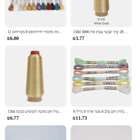
150d 3000 מ 'לכל חוט חוט מתכתי עבור תפירה דקורטיבית רקמה ממוחשבת 28 שיני וצבעי נצנוץ זמין
12 חוט רקמה מתכתי יחידות\סט 8 מטר/חוט no.25 12 גדילי חוט תפר חוט זוהר
₪6.00
₪3.77
6 חתיכה להגדיר אפקט אור אפקט גבוה ברק רקמה מתכתית חוט צלב 8 מטר ארוך 6 גדילי skein איכות pemunm
150d מתכתי רקמה חוט חוט חוט חוט חוט מתכתי טקסטיל חוט מתכת לשימוש מכונה
₪6.77
₪11.73