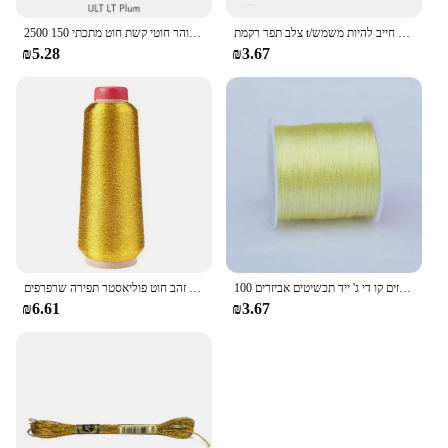
צלב תפר רקמת t/ספיראאה רקמה/רקמה/כסף מתכתי חוט חוט/רקמת קווים חייב להיות משמש
2500 מ 'סופר זיקית זוהר חוטי קשת חוט מתכתי 150d ממוחשב רקמה דקורטיבית 26 צבעים זמינים
₪5.28
₪3.67
100 מ '3 גדילי זהב כסף חוט קלוע חבל חוט חוט חוט חוט חוט אריג חרוזים קו די ג' ייד תכשיטים אביזרים
חוט מתכתי רקמת כסף מכונת רקמה זהב חוט פוליאסטר תפירה שרפרפים
₪6.61
₪3.67