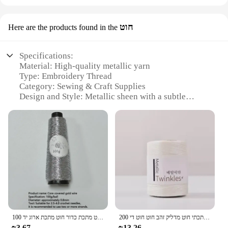
חוט
Here are the products found in the
Specifications:
Material: High-quality metallic yarn
Type: Embroidery Thread
Category: Sewing & Craft Supplies
Design and Style: Metallic sheen with a subtle
texture
Usage and Purpose: Ideal for embellishing clothing,
accessories, and home decor
Performance and Property: Durable, resilient, and
colorfast
Quantity: Available in sets for wholesale purchases
Features:
**Enhanced Craftsmanship and Versatility**
The Metallic Embroidery Thread is a testament to
200 גרם/כדור חוט מתכתי חוט מדליק זהב חוט חוט דיy עבודת יד סריגה
100 גר 'זהב משובח חוט חוט חוט מתכת ארוג יד מבריק חוט מתכת כדור חוט מתכת ארוג יד
the fusion of quality and creativity. This metallic
₪3.67
₪13.26