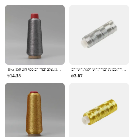
חוט 200 חוט תפירה בעבודת יד מכונת תפירה מכונת תפירה חוט רקמת חוט זהב
1Pcs צלב תפר זהב כסף חוט 150d 3200m רקמת חוט לתלות תג מתנת גלישת חוט זהב וכסף חוט פוליאסטר
₪14.35
₪3.67