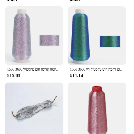
150d 3600 מ 'צבע כסף זהב קו רקמה ארוגה קו רקמה חוט רקמה חוט טקסטיל דיי
150d 3600 מ 'צבע כסף קו זהב חוט מחשב צלב תפר ארוג קו רקמה חוט רקמה אריגה חוט טקסטיל
₪15.03
₪11.14