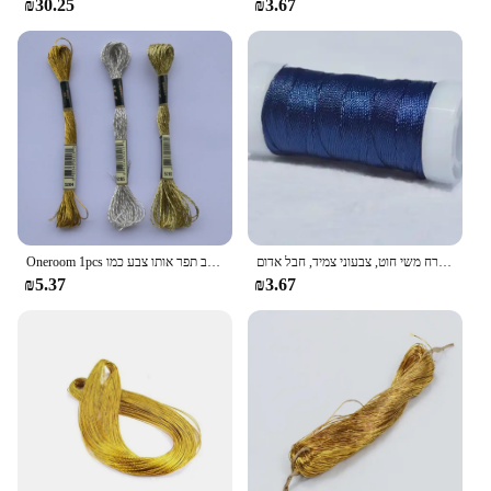
₪30.25
₪3.67
The Metallic Embroidery Thread is a must-have for
those who appreciate the finer details in their
embroidery projects. These threads are crafted from
premium metallic fibers that offer a brilliant shine
and a lustrous finish, perfect for adding a touch of
elegance to any design. Whether you're an
embroidery enthusiast, a professional tailor, or a
DIY crafter, this thread is designed to meet the
needs of all skill levels. The metallic sheen of the
thread is not only visually appealing but also adds a
sense of luxury to your creations.
רב תקוע יד ארוג מגדל אשכול, מצויץ ציצית חוט, ניילון מבריק קרח משי חוט, צבעוני צמיד, חבל אדום
Oneroom 1pcs מתכתי חוט עבור צלב תפר אותו צבע כמו DMC חוט 5283 כסף 5282 אור זהב 5284 זהב רקמה
₪5.37
₪3.67
**Versatile and Long-Lasting**
This embroidery thread is not just about aesthetics;
it's also built to last. The metallic fibers are woven
together to form a robust thread that resists fading
and wear, ensuring that your embroidery remains
vibrant and intact over time. Whether you're
stitching on delicate fabrics or creating bold
designs, the durability of this thread ensures that
your creations maintain their integrity and beauty.