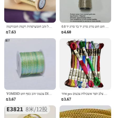
0.8 מ "מ 100 גרם/רול זהב חוט חוט חוט חוט חוט מרוג סרוג יד בד סרוג יד
ענבר זהב סדרת של זהב חוט/צרפתית רקמת חוט/רקמה spool/צבעוני זהב רקמת חוט/50 מטר/רול
₪7.63
₪4.60
אחד pcs ססגוניות צלב תפר זהב וכסף אשכולות/צלב תפר רקמת חוט/מותאם אישית צלב תפר אשכולות צבעים
YOMDID צבעוני זהב כסף חוט DIY שרשרת צמיד בעבודת יד חוט קלוע חבל חוט רקמה סרוגה חרוז מחרוזת
₪3.67
₪3.67