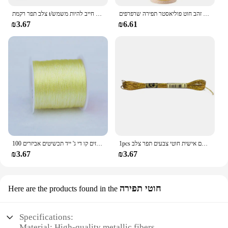
חוט מתכתי רקמת כסף מכונת רקמה זהב חוט פוליאסטר תפירה שרפרפים
צלב תפר רקמת t/ספיראאה רקמה/רקמה/כסף מתכתי חוט חוט/רקמת קווים חייב להיות משמש
₪3.67
₪6.61
1pcs חוט רקמה מתכת ססגוניות 8 מטר 12 חוט חוט רקמה חוט מותאם אישית חוטי צבעים תפר צלב
100 מ '3 גדילי זהב כסף חוט קלוע חבל חוט חוט חוט חוט חוט אריג חרוזים קו די ג' ייד תכשיטים אביזרים
₪3.67
₪3.67
חוטי תפירה
Here are the products found in the
Specifications:
Material: High-quality metallic fibers