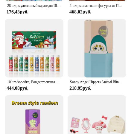
28 шт., мультяшный карандаш Шинчан, бумажные наклейки для денег, детские игрушки для автомобиля, телефона, скрапбукинга, ноутбука, декоративная наклейка в стиле аниме, граффити, подарок
1 шт., милая экшн-фигурка из ПВХ для девочек-сюрпризов
176,43руб.
468,02руб.
10 шт./коробка, Рождественская Подарочная коробка, набор бальзама для губ, глубоко увлажняющий крем для губ, Осветляющий цвет губ, подарок для женщин
Sonny Angel Hippers Animal Blind Box Series Healing Trendy Car Mobile Phone Ornaments Dumplings Children'S Toys Christmas Gift
444,08руб.
218,95руб.