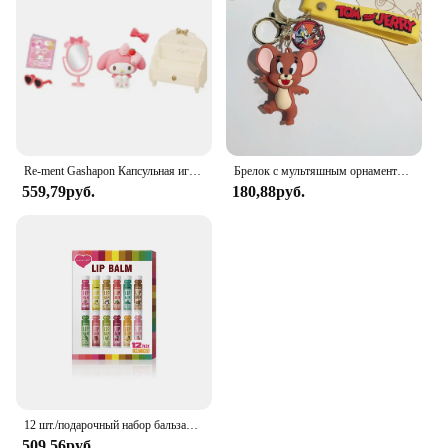
Re-ment Gashapon Капсульная игрушка Sanrio My Melody Room, милая кавайная клубничная комната, мультяшная миниатюрная конфетная игрушка, украшение, подарки для детей
Брелок с мультяшным орнаментом Тома и Джерри, брелок для ключей от машины, Сумка с кулоном, милый Кот и мышь, экшн-кукла, коллекционные предметы, подарок для детей, игрушки
559,79руб.
180,88руб.
12 шт./подарочный набор бальзамов для губ, 5 г, глубоко увлажняющий и долговечный увлажняющий, отшелушивающий для создания увлажненных губ
509,56руб.