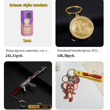
Новые фрукты, животные, сон, лицо, слепая коробка, автомобильное украшение, украшение для мобильного телефона, ручная работа, настольная аниме-кукла
Новейший биткойн-брелок 2023, музыкальная группа, брелок-подвеска для женщин и мужчин, коллекция ювелирных изделий, подарок
241,11руб.
146,38руб.