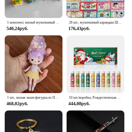
1 комплект, милый мультяшный медведь, аниме, милый мультяшный медведь, аниме-фигурки, модель для девочек, подарок, забавные аксессуары для животных, подарок для детей
28 шт., мультяшный карандаш Шинчан, бумажные наклейки для денег, детские игрушки для автомобиля, телефона, скрапбукинга, ноутбука, декоративная наклейка в стиле аниме, граффити, подарок
540,24руб.
176,43руб.
1 шт., милая экшн-фигурка из ПВХ для девочек-сюрпризов
10 шт./коробка, Рождественская Подарочная коробка, набор бальзама для губ, глубоко увлажняющий крем для губ, Осветляющий цвет губ, подарок для женщин
468,02руб.
444,08руб.