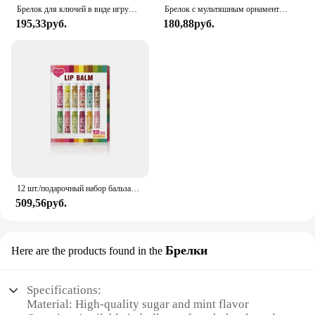
Брелок для ключей в виде игрушечного пистолета, брелок для ключей в виде автомобиля из металлического сплава, подарок для мужчин и мальчиков, 1 шт.
Брелок с мультяшным орнаментом Тома и Джерри, брелок для ключей от машины, Сумка с кулоном, милый Кот и мышь, экшн-кукла, коллекционные предметы, подарок для детей, игрушки
195,33руб.
180,88руб.
12 шт./подарочный набор бальзамов для губ, 5 г, глубоко увлажняющий и долговечный увлажняющий, отшелушивающий для создания увлажненных губ
509,56руб.
Брелки
Here are the products found in the
Specifications:
Material: High-quality sugar and mint flavor