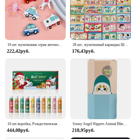
10 шт. мультяшная серия автомобиля, искусственная смола для шпильки для скрапбукинга, ювелирные изделия для рукоделия, декоративные аксессуары
28 шт., мультяшный карандаш Шинчан, бумажные наклейки для денег, детские игрушки для автомобиля, телефона, скрапбукинга, ноутбука, декоративная наклейка в стиле аниме, граффити, подарок
222,42руб.
176,43руб.
10 шт./коробка, Рождественская Подарочная коробка, набор бальзама для губ, глубоко увлажняющий крем для губ, Осветляющий цвет губ, подарок для женщин
Sonny Angel Hippers Animal Blind Box Series Healing Trendy Car Mobile Phone Ornaments Dumplings Children'S Toys Christmas Gift
444,08руб.
218,95руб.