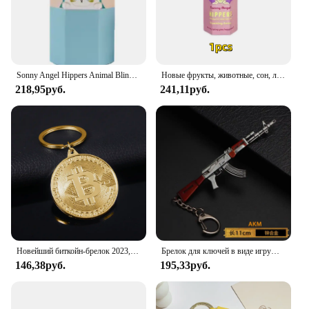
Sonny Angel Hippers Animal Blind Box Series Healing Trendy Car Mobile Phone Ornaments Dumplings Children'S Toys Christmas Gift
Новые фрукты, животные, сон, лицо, слепая коробка, автомобильное украшение, украшение для мобильного телефона, ручная работа, настольная аниме-кукла
218,95руб.
241,11руб.
Новейший биткойн-брелок 2023, музыкальная группа, брелок-подвеска для женщин и мужчин, коллекция ювелирных изделий, подарок
Брелок для ключей в виде игрушечного пистолета, брелок для ключей в виде автомобиля из металлического сплава, подарок для мужчин и мальчиков, 1 шт.
146,38руб.
195,33руб.