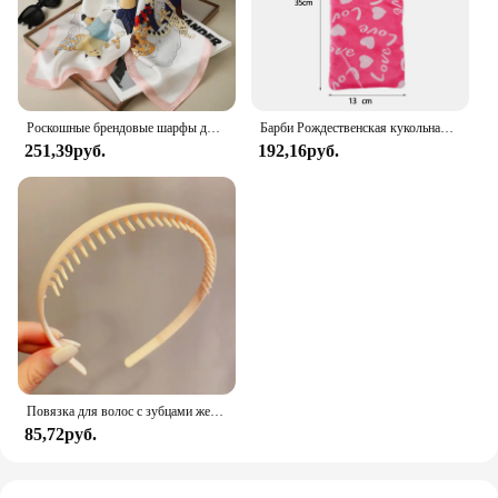
Роскошные брендовые шарфы для женщин, шелковый атласный шарф-хиджаб с принтом шаль, женская бандана 70*70 см, квадратные шали, шарфы для женщин 2024
Барби Рождественская кукольная одежда спальные мешки плюшевые пижамные аксессуары кукольная одежда для куклы Барби и 1/6 искусственная кукла игрушка для девочки
251,39руб.
192,16руб.
Повязка для волос с зубцами женская, Простой яркий матовый обруч для волос со сломанными волосами, модный аксессуар на голову
85,72руб.