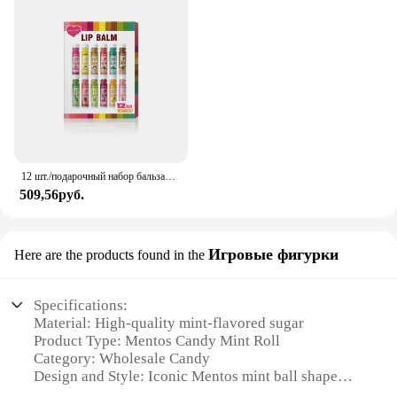
12 шт./подарочный набор бальзамов для губ, 5 г, глубоко увлажняющий и долговечный увлажняющий, отшелушивающий для создания увлажненных губ
509,56руб.
Игровые фигурки
Here are the products found in the
Specifications:
Material: High-quality mint-flavored sugar
Product Type: Mentos Candy Mint Roll
Category: Wholesale Candy
Design and Style: Iconic Mentos mint ball shape
Usage and Purpose: Refreshing, minty flavor for