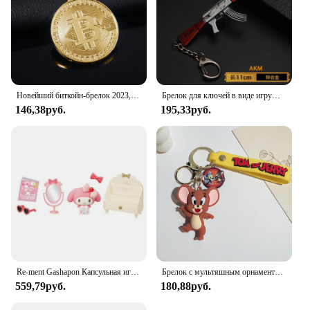
Новейший биткойн-брелок 2023, музыкальная группа, брелок-подвеска для женщин и мужчин, коллекция ювелирных изделий, подарок
Брелок для ключей в виде игрушечного пистолета, брелок для ключей в виде автомобиля из металлического сплава, подарок для мужчин и мальчиков, 1 шт.
146,38руб.
195,33руб.
Re-ment Gashapon Капсульная игрушка Sanrio My Melody Room, милая кавайная клубничная комната, мультяшная миниатюрная конфетная игрушка, украшение, подарки для детей
Брелок с мультяшным орнаментом Тома и Джерри, брелок для ключей от машины, Сумка с кулоном, милый Кот и мышь, экшн-кукла, коллекционные предметы, подарок для детей, игрушки
559,79руб.
180,88руб.