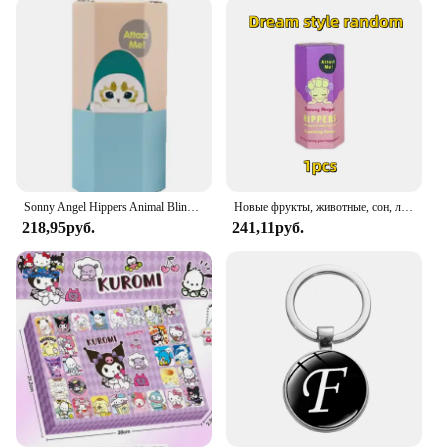
Candy Mint Roll is designed for versatility. Its small
and lightweight nature makes it easy to carry and
share, making it perfect for parties, events, or as a
thoughtful gift. The figurine-shaped candies are not
only a delightful treat but also a fun and engaging
activity for children and adults alike. Their compact
size ensures they can be easily stored and
transported, making them an ideal choice for on-
the-go snacking or as a centerpiece for a candy
buffet.
Sonny Angel Hippers Animal Blind Box Series Healing Trendy Car Mobile Phone Ornaments Dumplings Children'S Toys Christmas Gift
Новые фрукты, животные, сон, лицо, слепая коробка, автомобильное украшение, украшение для мобильного телефона, ручная работа, настольная аниме-кукла
218,95руб.
241,11руб.
**A Sweet Treat for Every Occasion**
The Mentos Candy Mint Roll is not just a candy; it's
an experience. The joy of unwrapping a colorful
figurine and enjoying the refreshing mint flavor is
sure to bring a smile to anyone's face. Whether
you're looking to add a playful touch to your own
collection or seeking to stock up for resale, these
sets are available for purchase at competitive prices.
With their cheerful designs and delightful taste,
these candies are a perfect addition to any
celebration, from birthdays to holiday gatherings,