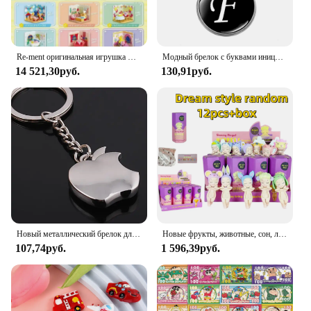
Re-ment оригинальная игрушка CANDY Kirby Kawaii, милая глухая коробка, украшение для комнаты, аниме-фигурка, Коллекционная модель, подарок на день рождения, Рождество
Модный брелок с буквами инициала пары Ретро из нержавеющей стали алфавит от A до Z круглый кулон с кольцом для ключей для женщин и девушек кошелек
14 521,30руб.
130,91руб.
Новый металлический брелок для ключей с фруктами, металлический брелок с яблоком, брелок для ключей, брелок для автомобиля
Новые фрукты, животные, сон, лицо, слепая коробка, автомобильное украшение, украшение для мобильного телефона, ручная работа, настольная аниме-кукла
107,74руб.
1 596,39руб.