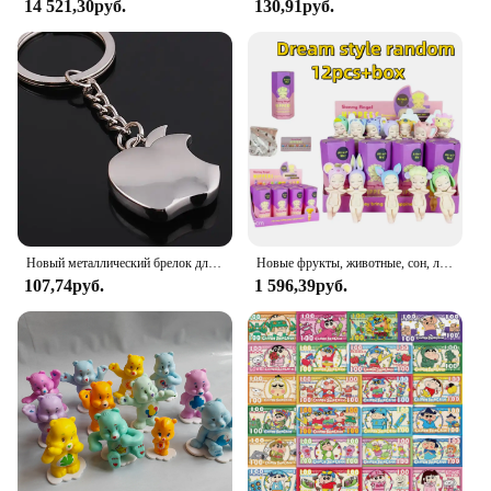
14 521,30руб.
130,91руб.
universally loved taste make it a go-to gift for any
occasion. The Mentos Candy Mint Roll is a staple in
the world of candy, and its availability for sale
ensures that you can always have this refreshing
treat at your fingertips.
Новый металлический брелок для ключей с фруктами, металлический брелок с яблоком, брелок для ключей, брелок для автомобиля
Новые фрукты, животные, сон, лицо, слепая коробка, автомобильное украшение, украшение для мобильного телефона, ручная работа, настольная аниме-кукла
107,74руб.
1 596,39руб.