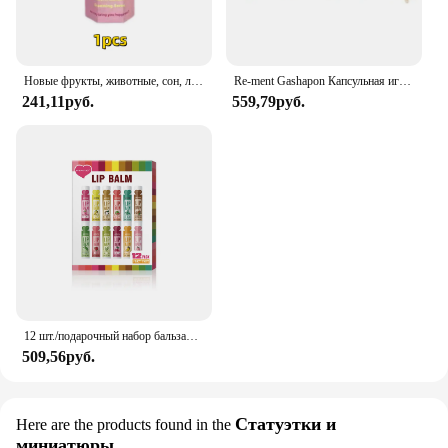
Новые фрукты, животные, сон, лицо, слепая коробка, автомобильное украшение, украшение для мобильного телефона, ручная работа, настольная аниме-кукла
Re-ment Gashapon Капсульная игрушка Sanrio My Melody Room, милая кавайная клубничная комната, мультяшная миниатюрная конфетная игрушка, украшение, подарки для детей
241,11руб.
559,79руб.
12 шт./подарочный набор бальзамов для губ, 5 г, глубоко увлажняющий и долговечный увлажняющий, отшелушивающий для создания увлажненных губ
509,56руб.
Статуэтки и
Here are the products found in the
миниатюры