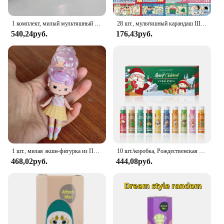
1 комплект, милый мультяшный медведь, аниме, милый мультяшный медведь, аниме-фигурки, модель для девочек, подарок, забавные аксессуары для животных, подарок для детей
28 шт., мультяшный карандаш Шинчан, бумажные наклейки для денег, детские игрушки для автомобиля, телефона, скрапбукинга, ноутбука, декоративная наклейка в стиле аниме, граффити, подарок
540,24руб.
176,43руб.
1 шт., милая экшн-фигурка из ПВХ для девочек-сюрпризов
10 шт./коробка, Рождественская Подарочная коробка, набор бальзама для губ, глубоко увлажняющий крем для губ, Осветляющий цвет губ, подарок для женщин
468,02руб.
444,08руб.