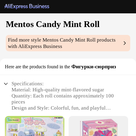
Mentos Candy Mint Roll
Find more style
Mentos Candy Mint Roll
products
with AliExpress Business
Фигурки-сюрприз
Here are the products found in the
Specifications:
Material: High-quality mint-flavored sugar
Quantity: Each roll contains approximately 100
pieces
Design and Style: Colorful, fun, and playful
figurine-shaped candies
Usage and Purpose: Perfect for sharing with friends
and family, adding a touch of whimsy to parties and
events