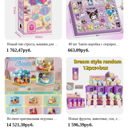
and guests.
Новый тип стресса, машина для замешивания яиц, слепая коробка, кукла, кулон, детская игрушка для снятия стресса, Рождественский подарок
40 шт. Sanrio коробка с сюрпризом Kuromi Hello Kitty Рождественская коробка с календарем для Адвента Аниме фигурки корикоричного цвета кукла игрушка кулон подарок
1 762,47руб.
663,09руб.
Re-ment оригинальная игрушка CANDY Kirby Kawaii, милая глухая коробка, украшение для комнаты, аниме-фигурка, Коллекционная модель, подарок на день рождения, Рождество
Новые фрукты, животные, сон, лицо, слепая коробка, автомобильное украшение, украшение для мобильного телефона, ручная работа, настольная аниме-кукла
14 521,30руб.
1 596,39руб.