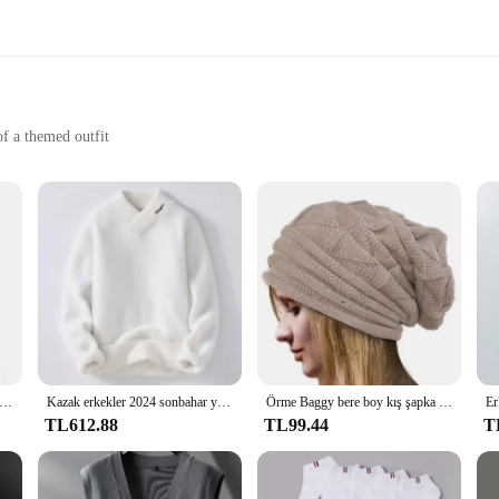
of a themed outfit
for a comfortable fit
c for all-day wear
 Graphic Print Tişört, a must-have for those who dare to stand out. Designed wi
igh-quality fabric ensures durability, while the breathable material keeps you c
 everyday wardrobe, this tee is versatile enough to fit into any scenario.
ut with our Men Plus Size Skull Graphic Print Tişört, you're covered. Available in
 print is not just a design choice; it's a statement of individuality and confide
kekler spor salonları çok renkli pantolonlar Joggers spor rahat uzun pantolon erkekler egzersiz sıska Sweatpants Jogger eşofman pantolon
Kazak erkekler 2024 sonbahar yeni stil erkek moda sıcak kazak erkekler gençlik tarzı kazak bahar erkek yün kazaklar M-3XL MY1080
Örme Baggy bere boy kış şapka kayak hımbıl kap Skullies kasketleri kadın erkek kış yün sıcak kap kasketleri Unisex
TL612.88
TL99.44
T
wholesale options, this tee is a versatile addition to any collection. It's perfect
a nod to the edgy and bold fashion trends that are currently popular. Whether yo
.