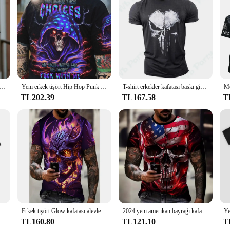
 bold fashion choices, catering to the discerning taste of those who dare to stand
at resonates with the plus size community. The high-quality cotton blend ensures
 to your casual outings or need a statement piece for a themed event, this Tişört
rint with confidence, making it a go-to for both wholesale vendors and individu
e.
age kemikleri 3D iskelet adam baskı T-Shirt yaz yenilik grafik T-Shirt üst spor koşu hızı kuru artı boyutu üst
Yeni erkek tişört Hip Hop Punk Streetwear kafatası 3D baskılı grafik gevşek yuvarlak boyun boy T Shirt Harajuku gotik kazak
T-shirt erkekler kafatası baskı giysi erkekler grafik T Shirt boy T-shirt Y2k boy kısa kollu T-shirt Tee sıkıştırma gömlek
TL202.39
TL167.58
T
 Tişört is crafted to fit and flatter the body type it's designed for. The skull g
mand for inclusive fashion. Available as a standalone Tişört or as part of a set
on-forward apparel.
rafik erkek Tee yaz boy T-Shirt erkekler yuvarlak boyun gömlek Harajuku rüzgar kalça Pop
Erkek tişört Glow kafatası alevler grafik 3d baskı korkak kısa kollu Tees yaz boy erkek giyim rahat kazak
2024 yeni amerikan bayrağı kafatası grafik t-shirt erkek yenilik 3D baskılı kısa kollu o-boyun Tee çocuk Y2k üst boy T shirt
TL160.80
TL121.10
T