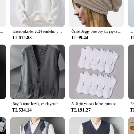
your go-to piece.
both comfort and durability. The soft touch fabric ensures that you stay cozy, w
ility and vendors' support make it an attractive option for retailers looking to 
dern man's fashion sense.
kekler spor salonları çok renkli pantolonlar Joggers spor rahat uzun pantolon erkekler egzersiz sıska Sweatpants Jogger eşofman pantolon
Kazak erkekler 2024 sonbahar yeni stil erkek moda sıcak kazak erkekler gençlik tarzı kazak bahar erkek yün kazaklar M-3XL MY1080
Örme Baggy bere boy kış şapka kayak hımbıl kap Skullies kasketleri kadın erkek kış yün sıcak kap kasketleri Unisex
TL612.88
TL99.44
T
t comes in multiple sizes, ensuring that you find the perfect fit. Its versatility
ets available for sale make it an even more attractive option for those looking 
 style, whether you're stepping out for a night on the town or simply enjoying a 
k Düz Renk Kazak Yelek Günlük Moda Sıcak Üst
Büyük örme kazak, erkek yeni hırka yelek, sonbahar ve kış büyük gevşek şişman kazak.
5/10 çift yüksek kaliteli yumuşak ve rahat erkek spor çorapları yaz ter emici nefes alabilen ve rahat çoraplar
TL534.14
TL191.27
T