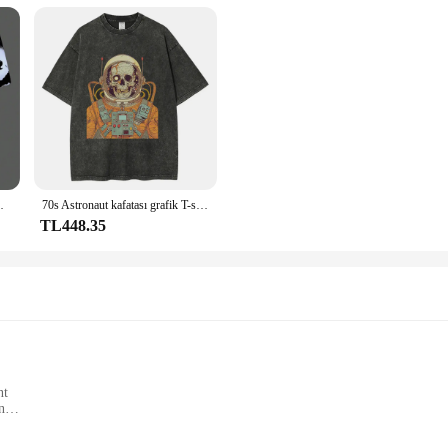
 boy Streetwear O yaka rahat erkek üst
70s Astronaut kafatası grafik T-shirt Retro bilim kurgu boyama baskı boy T-shirt sıkıntılı pamuk Mens Tops
TL448.35
nt
n
able fabric
lekler