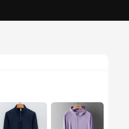
weatshirt; it's a statement of individuality and a nod to the
oking to make a statement at a party or simply want to add a