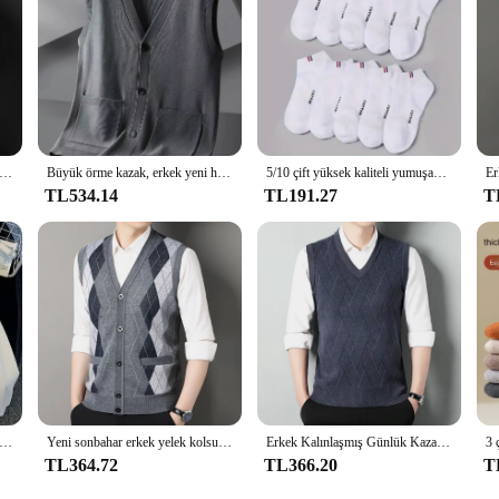
k Düz Renk Kazak Yelek Günlük Moda Sıcak Üst
Büyük örme kazak, erkek yeni hırka yelek, sonbahar ve kış büyük gevşek şişman kazak.
5/10 çift yüksek kaliteli yumuşak ve rahat erkek spor çorapları yaz ter emici nefes alabilen ve rahat çoraplar
TL534.14
TL191.27
T
vşek erkek tişörtü cep karikatür ayı Winnie The Print baskı giyim erkekler Hoodies sonbahar kış popüler kazak
Yeni sonbahar erkek yelek kolsuz kazak polar hırka sıcak örme damalı iş rahat düğme Up Coat erkek giyim
Erkek Kalınlaşmış Günlük Kazak Tank Top Sonbahar ve Kış Sıcak Erkek V Yaka Tank Top
TL364.72
TL366.20
T