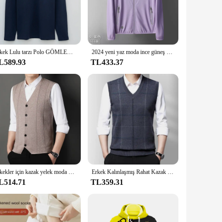
hile the breathable material keeps you cool, making it
stock up on trendy plus-size apparel. This sweatshirt is not
Erkek Lulu tarzı Polo GÖMLEK uzun kollu sıcak fırçalanmış polar yüksek elastikiyet yarım Zip-Up kazak rahat kullanım için
2024 yeni yaz moda ince güneş koruma giyimi erkek açık nefes güneş koruma giyimi erkek cilt rüzgarlık
L589.93
TL433.37
 makes it suitable for various scenarios, from casual outings
to build a cohesive wardrobe around this bold design. Embrace
relaxed day at home.
Erkekler için kazak yelek moda 2024 lüks kazak rahat tarzı örme tek göğüslü erkekler hırka yelek büyük boy erkek giyim
Erkek Kalınlaşmış Rahat Kazak Tank Top Sonbahar ve Kış Sıcak Erkek Yelek
L514.71
TL359.31