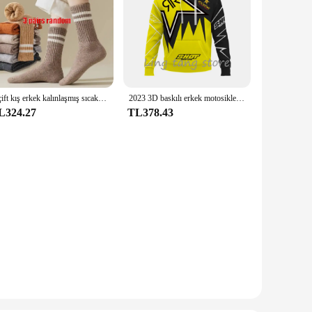
3 çift kış erkek kalınlaşmış sıcak çizgili merinos yün çorap moda adam kar çorap moda rahat spor Terry uzun
2023 3D baskılı erkek motosiklet Off-Road spor tutkunları sonbahar/kışlık kazak açık Hip-Hop yarış ralli rahat Hoodie
L324.27
TL378.43