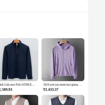
th a bold skull graphic print, this tee is not just a
omfortable throughout the day. Whether you're heading to a
 a range of plus sizes, this tee is tailored to fit
nce. The tee's design and style are perfect for those who
Erkek Lulu tarzı Polo GÖMLEK uzun kollu sıcak fırçalanmış polar yüksek elastikiyet yarım Zip-Up kazak rahat kullanım için
2024 yeni yaz moda ince güneş koruma giyimi erkek açık nefes güneş koruma giyimi erkek cilt rüzgarlık
L589.93
TL433.37
 for sets or for sale individually, catering to a broad
u're attending a themed event or simply looking to add a touch