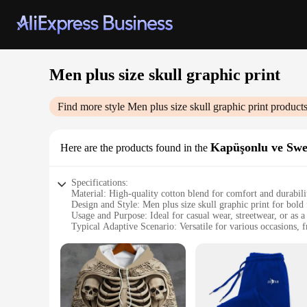
Men plus size skull graphic print
Find more style
Men plus size skull graphic print
products
Kapüşonlu ve Swe
Here are the products found in the
Specifications:
Material: High-quality cotton blend for comfort and durabili
Design and Style: Men plus size skull graphic print for bold
Usage and Purpose: Ideal for casual wear, streetwear, or as a
Typical Adaptive Scenario: Versatile for various occasions, 
Shape or Size or Weight or Quantity: Available in multiple si
Performance and Property: Soft touch, breathable fabric for
Features:
**Embrace Your Unique Style**
Step into the world of urban fashion with our Men Plus Size S
edgy streetwear trend. The bold skull graphic print is a test