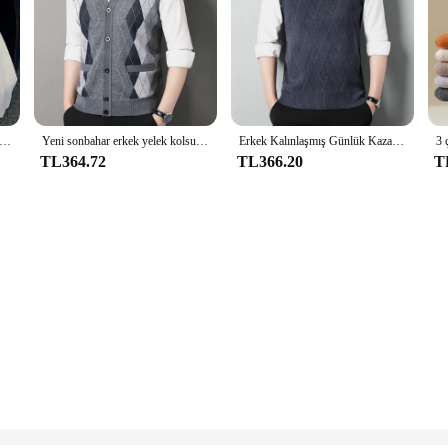
vşek erkek tişörtü cep karikatür ayı Winnie The Print baskı giyim erkekler Hoodies sonbahar kış popüler kazak
Yeni sonbahar erkek yelek kolsuz kazak polar hırka sıcak örme damalı iş rahat düğme Up Coat erkek giyim
Erkek Kalınlaşmış Günlük Kazak Tank Top Sonbahar ve Kış Sıcak Erkek V Yaka Tank Top
TL364.72
TL366.20
T