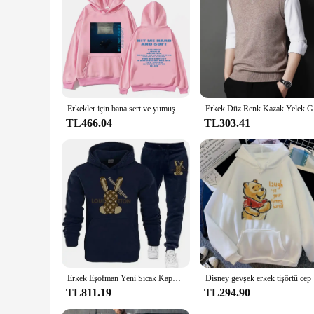
Erkekler için bana sert ve yumuşak Billie Hoodie vurdu Harajuku kazak kazak hayranları hediye Unisex giyim yüksek kalite kadınlar Tops
Erke
TL466.04
TL303.41
Erkek Eşofman Yeni Sıcak Kapüşonlular Setleri Yüksek Kaliteli Erkek Kapşonlu Kazak + Eşofman Altı Tasarım Hip Hop Kazak Koşu Giyim
Disney ge
TL811.19
TL294.90