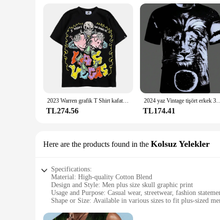
2023 Warren grafik T Shirt kafatası baskılı % 100% pamuk T Shirt artı boyutu erkekler ve kadınlar için Hip Hop Streetwear Lota sıcak satış Tops
2024 yaz Vintage tişört erkek 3D baskılı kafatası melek grafik T-Shirt moda
TL274.56
TL174.41
Kolsuz Yelekler
Here are the products found in the
Specifications:
Material: High-quality Cotton Blend
Design and Style: Men plus size skull graphic print
Usage and Purpose: Casual wear, streetwear, fashion stateme
Shape or Size: Available in various sizes to fit plus-sized me
Performance and Property: Durable, comfortable, and breath
Parts and Accessories: Comes as a set, including a Kolsuz Ye