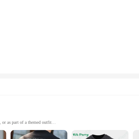
 or as part of a themed outfit
d to withstand daily wear
part of a set