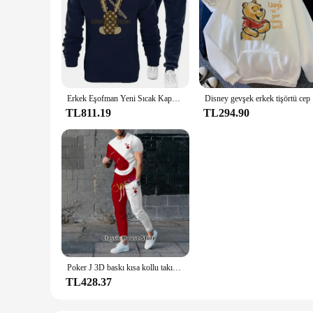
Erkek Eşofman Yeni Sıcak Kapüşonlular Setleri Yüksek Kaliteli Erkek Kapşonlu Kazak + Eşofman Altı Tasarım Hip Hop Kazak Koşu Giyim
Disney ge
TL811.19
TL294.90
Poker J 3D baskı kısa kollu takım elbise erkek eşofman takım Jogger giyim adam rahat tişörtleri + pantolon 2 parça kıyafetler için Streetwear
TL428.37