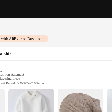
 with AliExpress Business
atshirt
ty
 fashion statement
 layering piece
from parties to everyday wear
zes to fit a range of body types
 all-day comfort
kull Graphic Print Kapüşonlu ve Sweatshirt. This piece is not just an ordinary s
ament to your fearless spirit and love for the unconventional. Whether you're lo