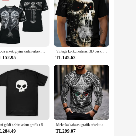
 out. This Tişört is not just a piece of clothing; it's a
 durability and comfort, making it a reliable addition to
 is versatile enough to meet your needs. Its plus size range
al buyers. The design is perfect for those who appreciate
Moda erkek giyim kadın erkek Viking dövme sanat kafatası grafik T-Shirt 3D baskı Vikings kısa kollu artı boyutu XXS-6XL
Vintage korku kafatası 3D baskı erkek tişört yaz klasik rahat O boyun kısa kollu moda gevşek boy üstleri Tee gömlek erkekler
L152.95
TL145.62
raphic print is not just a visual element; it's a celebration of
, this product is a must-have for wholesale vendors and
Yeni geldi t-shirt adam grafik t Shirt Sid kafatası T gömlek yetişkin tee-shirt boy klasik kısa kollu erkekler moda tshirt
Meksika kafatası grafik erkek t-shirt erkekler için 3D baskılı sonbahar Tops uzun kollu o-boyun moda Casual boy Tee gömlek Unisex
L284.49
TL299.07