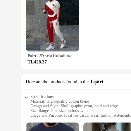
Poker J 3D baskı kısa kollu takım elbise erkek eşofman takım Jogger giyim adam rahat tişörtleri + pantolon 2 parça kıyafetler için Streetwear
TL428.37
Tişört
Here are the products found in the
Specifications:
Material: High-quality cotton blend
Design and Style: Skull graphic print, bold and edgy
Size Range: Plus size options available
Usage and Purpose: Ideal for casual wear, fashion statements,
Performance and Property: Durable and comfortable, designe
Parts and Accessories: Available as a standalone Tişört or as 