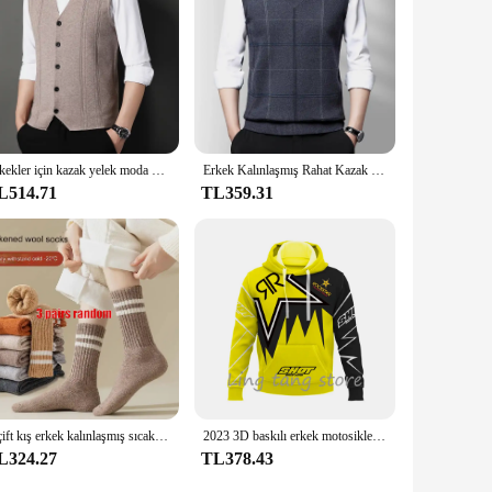
Erkekler için kazak yelek moda 2024 lüks kazak rahat tarzı örme tek göğüslü erkekler hırka yelek büyük boy erkek giyim
Erkek Kalınlaşmış Rahat Kazak Tank Top Sonbahar ve Kış Sıcak Erkek Yelek
L514.71
TL359.31
3 çift kış erkek kalınlaşmış sıcak çizgili merinos yün çorap moda adam kar çorap moda rahat spor Terry uzun
2023 3D baskılı erkek motosiklet Off-Road spor tutkunları sonbahar/kışlık kazak açık Hip-Hop yarış ralli rahat Hoodie
L324.27
TL378.43