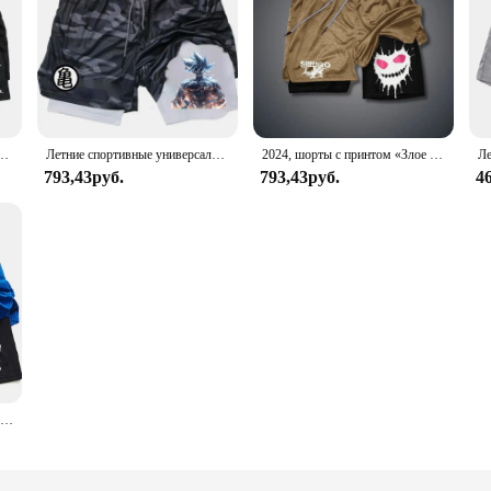
вные шорты для спортзала и карманом для телефона, петля для полотенец, спортивная одежда, одежда
Летние спортивные универсальные быстросохнущие мужские шорты с аниме-принтом, повседневные повседневные шорты с индивидуальным принтом 2024
2024, шорты с принтом «Злое улыбающееся лицо», спортивные повседневные быстросохнущие спортивные модные шорты, мужские восьмицветные шорты XS-3XL
793,43руб.
793,43руб.
4
Мужские шорты для выступлений в стиле аниме Hunter x Hunter, дышащие шорты для спортзала с пауком, летние спортивные шорты для фитнеса, бега