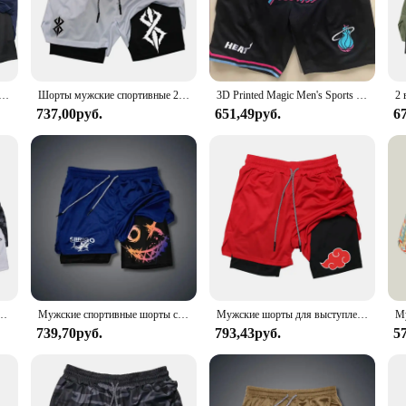
o your athletic attire.
n, these shorts are versatile enough to adapt to any athletic scenario. The lig
ring your most intense activities. The shorts are available in a range of sizes, 
t requires quick and agile movements.
жские шорты с принтом паука, повседневные спортивные компрессионные шорты для тренировок, бега, сетчатые спортивные шорты 2 в 1, спортивные шорты
Шорты мужские спортивные 2 в 1, быстросохнущие дышащие, с принтом, с карманом для телефона, для спортивного зала, тренировок, бега, выступлений, летние
3D Printed Magic Men's Sports Shorts Women's Training Pants Celtics Printed Loose Casual Pants Breathable Shorts Comfortable Fit
737,00руб.
651,49руб.
6
r; they are a statement of style. The sleek design and bold tech graphics make
ve, these shorts are a must-have addition. The high-quality materials and attent
self or looking for a wholesale option for your vendors or suppliers, these sho
кие спортивные шорты для выступлений с карманом для телефона, петлей для полотенец, спортивная одежда
Мужские спортивные шорты с принтом улыбающегося лица, двухслойные быстросохнущие спортивные шорты 2-в-1 для фитнеса и отдыха на открытом воздухе, 2024
Мужские шорты для выступлений 2 в 1, спортивные компрессионные шорты с карманами на петлях для полотенец, тренировки в тренажерном зале, фитнес, бег, аниме, принт
739,70руб.
793,43руб.
5