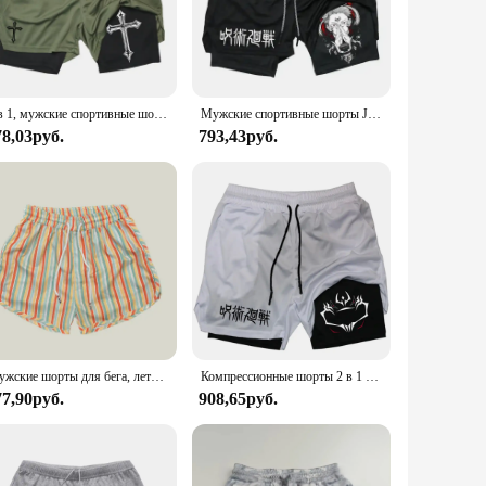
htweight construction ensures freedom of movement, while the
making them suitable for a broad spectrum of body types. They
2 в 1, мужские спортивные шорты с принтом Креста
Мужские спортивные шорты Jujutsu Kaisen с рисунком аниме 2 в 1, компрессионные шорты для мужчин, быстросохнущие шорты для спортзала, спортивные шорты
78,03руб.
793,43руб.
 them a standout piece in any active wardrobe. Whether
ion to detail make them a reliable choice for those who value
rts are an excellent choice for anyone looking to elevate
Мужские шорты для бега, летние тканые легкие быстросохнущие неэластичные, повседневные пляжные шорты с принтом для улицы, шорты для плавания
Компрессионные шорты 2 в 1 с рисунком аниме Jujutsu Kaisen для мужчин, быстросохнущие легкие шорты для спортзала, спортивная спортивная одежда
77,90руб.
908,65руб.