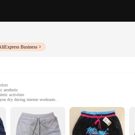
AliExpress Business
mfort
c aesthetic
etic activities
you dry during intense workouts
zes to fit a range of body types
 secure fit
etes looking for a blend of style and performance. Crafted from a premium poly
moisture-wicking fabric keeps you dry and cool, ensuring you can push your li