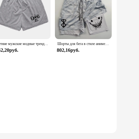
Летние мужские модные трендовые спортивные шорты с принтом жеста для бега фитнеса Повседневные Удобные чистые освежающие шорты
Шорты для бега в стиле аниме Berserk, мужские шорты для фитнеса, тренировок в тренажерном зале, спортивные шорты 2 в 1, быстросохнущие шорты для тренировок, бега, двухэтажные полотенца
62,20руб.
802,16руб.