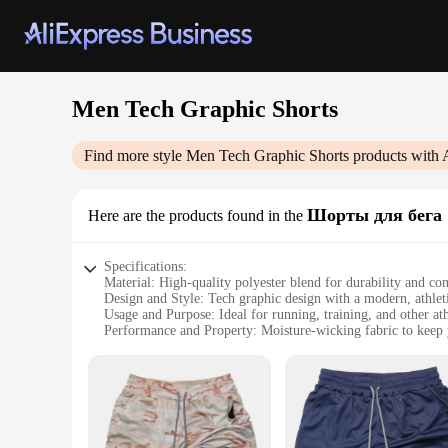
Men Tech Graphic Shorts
Find more style
Men Tech Graphic Shorts
products with 
Шорты для бега
Here are the products found in the
Specifications:
Material: High-quality polyester blend for durability and co
Design and Style: Tech graphic design with a modern, athleti
Usage and Purpose: Ideal for running, training, and other athl
Performance and Property: Moisture-wicking fabric to keep 
Shape or Size or Weight or Quantity: Available in multiple si
Parts and Accessories: Includes a convenient drawstring for a
Features:
**Optimized for Performance**
The Men Tech Graphic Shorts are the ultimate choice for athl
comfort, making them perfect for any workout routine. The 