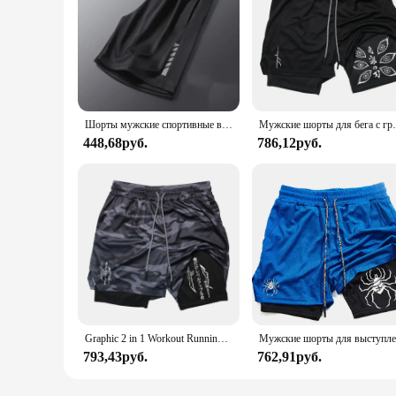
Шорты мужские спортивные в полоску, свободные дышащие, для бега, баскетбола, спортивных тренировок, бега
Мужские шорты для бега с графикой 2 в 1, спорти
448,68руб.
786,12руб.
Graphic 2 in 1 Workout Running Shorts for Men Gym Athletic Performance Shorts with Compression Liner Phone Pocket Towel Loop
793,43руб.
762,91руб.