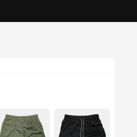
ester blend, these shorts offer superior durability and
mits without any distractions. The modern tech graphic