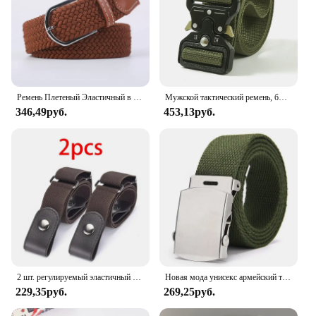
Ремень Плетеный Эластичный в стиле унисекс, 107/120/130 см
Мужской тактический ремень, быстросъемный уличный ремень с пряжкой из цинкового сплава, мягкий ремень из настоящего нейлона, спортивный ремень для пешего туризма, кемпинга, охоты
346,49руб.
453,13руб.
2 шт. регулируемый эластичный пояс, невидимый ремень, ремни без пряжек для женщин и мужчин, джинсовые брюки, платье без пряжки, легко носить
Новая мода унисекс армейский тактический поясной ремень джинсы мужской повседневный мужской женский ремень холст 3,8 см лямка пояс Ceinture Femme
229,35руб.
269,25руб.