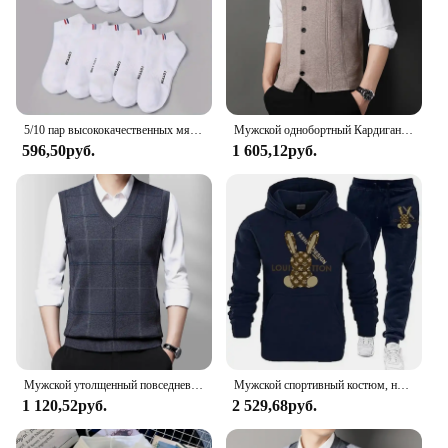
5/10 пар высококачественных мягких и удобных мужских спортивных носков, летние впитывающие пот дышащие и повседневные носки
Мужской однобортный Кардиган, повседневный вязаный свитер, жилет большого размера, 2024
596,50руб.
1 605,12руб.
Мужской утолщенный повседневный свитер, майка, осенне-зимний теплый мужской жилет
Мужской спортивный костюм, новые теплые комплекты с капюшоном, высококачественный мужской пуловер с капюшоном + спортивные штаны, дизайнерская толстовка в стиле хип-хоп, одежда для бега
1 120,52руб.
2 529,68руб.