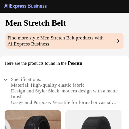
Men Stretch Belt
Find more style
Men Stretch Belt
products with
AliExpress Business
Ремни
Here are the products found in the
Specifications:
Material: High-quality elastic fabric
Design and Style: Sleek, modern design with a matte
finish
Usage and Purpose: Versatile for formal or casual
wear
Performance and Property: Durable stretch for a
comfortable fit
Shape or Size or Weight or Quantity: One size fits