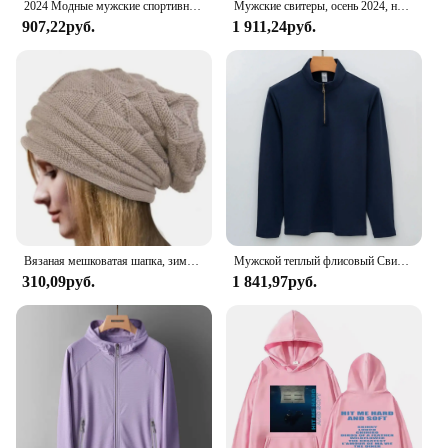
2024 Модные мужские спортивные штаны, однотонные штаны, Джоггеры для фитнеса, повседневные длинные штаны, мужские тренировочные узкие тренировочные штаны, брюки для бега
Мужские свитеры, осень 2024, новый стиль, мужская мода, теплый свитер, Мужские Молодежные стильные свитеры, весенние мужские шерстяные пуловеры, модель MY1080
907,22руб.
1 911,24руб.
Вязаная мешковатая шапка, зимняя шапка оверсайз, лыжная шапка с напуском, шапочки, облегающие шапки, женские и мужские зимние шерстяные шапки унисекс
Мужской теплый флисовый Свитшот Lulu стильная футболка поло с длинным рукавом, высокая эластичность, на молнии, для повседневного использования
310,09руб.
1 841,97руб.