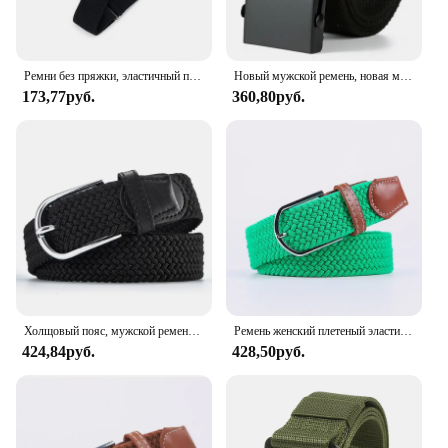
Ремни без пряжки, эластичный пояс без пряжек, невидимый эластичный пояс унисекс для джинсов, брюк, ленивый ремень для женщин и мужчин
Новый мужской ремень, новая мода, унисекс, поясной ремень, джинсы, мужской повседневный роскошный холст, 3,8 см, лямка, пояс Ceinture Femme
173,77руб.
360,80руб.
Холщовый пояс, мужской ремень, студенческий молодежный ремень, эластичный, эластичный, тканый, повседневный, корейская версия, хипстерский ремень
Ремень женский плетеный эластичный, 107/120/130 см
424,84руб.
428,50руб.