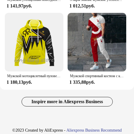
1 141,97руб.
1 012,51руб.
Мужской мотоциклетный пуловер с 3D принтом для любителей внедорожных видов спорта, осень/зима 2023, повседневная толстовка с капюшоном для улицы, хип-хопа, гонок, раллий
Мужской спортивный костюм с коротким рукавом, принтом 3D и футболкой
1 180,13руб.
1 335,88руб.
Inspire more in Aliexpress Business
©2023 Created by AliExpress -
Aliexpress Business Recommend