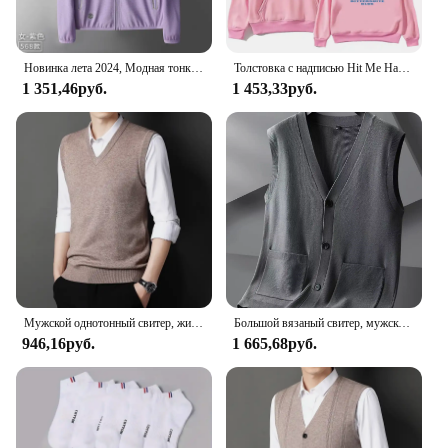
Новинка лета 2024, Модная тонкая Солнцезащитная одежда, мужская уличная дышащая Солнцезащитная одежда, мужская кожаная ветровка
Толстовка с надписью Hit Me Hard and Soft Billie для мужчин, пуловер в стиле Харадзюку, свитшот, поклонный подарок, одежда унисекс, женские топы высокого качества
1 351,46руб.
1 453,33руб.
Мужской однотонный свитер, жилет, повседневный модный теплый топ
Большой вязаный свитер, мужской новый кардиган, осенне-зимний большой свободный толстый свитер.
946,16руб.
1 665,68руб.