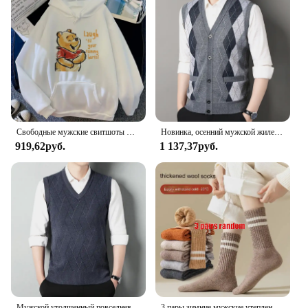
Свободные мужские свитшоты Disney с карманами, мультяшный медведь, Винни-Пух, одежда с принтом, мужские худи, популярный пуловер на осень и зиму
Новинка, осенний мужской жилет, свитер без рукавов, флисовый кардиган, теплый вязаный клетчатый деловой повседневный жакет на пуговицах, мужская одежда
919,62руб.
1 137,37руб.
Мужской утолщенный повседневный свитер, майка, осенне-зимняя теплая мужская майка с v-образным вырезом
3 пары зимние мужские утепленные теплые полосатые носки из мериносовой шерсти Модные мужские зимние носки модные повседневные спортивные махровые Длинные