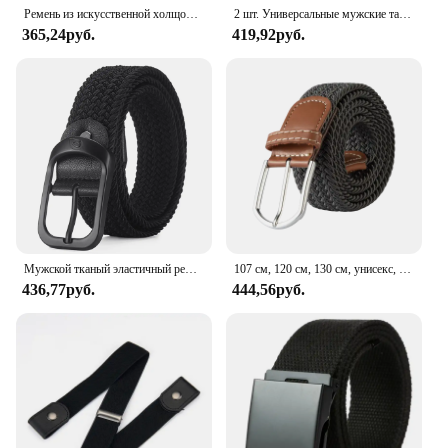
Ремень из искусственной холщовой ткани для мужчин и женщин, универсальный Пояс для брюк в Корейском стиле, не требует пробивки отверстий
2 шт. Универсальные мужские тактические ремни-прочный, регулируемый дизайн-для любителей охоты и спорта на открытом воздухе
365,24руб.
419,92руб.
Мужской тканый эластичный ремень без пряжки, эластичный ремень для гольфа, повседневный ремень для мужчин и женщин
107 см, 120 см, 130 см, унисекс, повседневная трикотажная штифтовая ткань, эластичный расширяемый эластичный ремень для женщин и мужчин, пояс
436,77руб.
444,56руб.