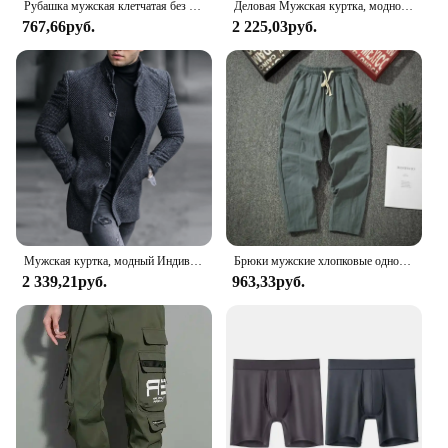
Рубашка мужская клетчатая без рукавов, крутая пляжная блузка в стиле барокко, на пуговицах, с коротким рукавом и принтом, Повседневная модная
Деловая Мужская куртка, модное индивидуальное повседневное пальто, уличная одежда, красивая, для торжественных случаев, Мужская зимняя одежда на осень
767,66руб.
2 225,03руб.
Мужская куртка, модный Индивидуальный повседневный костюм, мужской свободный топ на молнии с длинным рукавом и карманами
Брюки мужские хлопковые однотонные, повседневные длинные штаны, дышащие прямые брюки-султанки с кулиской, мешковатые штаны, уличная одежда
2 339,21руб.
963,33руб.