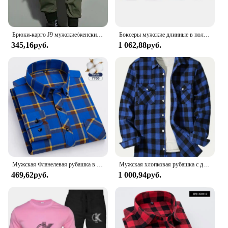
Брюки-карго J9 мужские/женские с лентами, тонкие штаны для бега, повседневные узкие брюки с множеством карманов, весна
Боксеры мужские длинные в полоску, пикантные шорты-боксеры, Брендовое нижнее белье, модные шорты-боксеры, комплект 2-4 шт.
345,16руб.
1 062,88руб.
Мужская Фланелевая рубашка в клетку, белая однотонная рубашка из чистого хлопка, с длинными рукавами и одним накладным карманом, осень 2019
Мужская хлопковая рубашка с длинным рукавом, красная фланелевая рубашка с начесом в клетку, для отдыха и работы, весна-осень
469,62руб.
1 000,94руб.