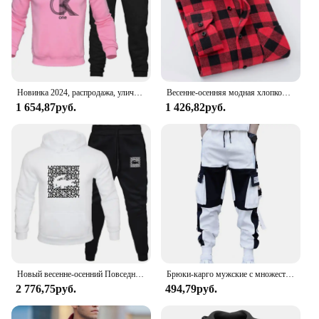
Новинка 2024, распродажа, уличная спортивная одежда для фитнеса и отдыха, Мужская Уличная одежда на осень и зиму, Удобный свободный костюм, модная трендовая толстовка, штаны
Весенне-осенняя модная хлопковая мужская рубашка с длинным рукавом, новая матовая красная клетчатая деловая рубашка для отдыха, фланель, без утюга
1 654,87руб.
1 426,82руб.
Новый весенне-осенний Повседневный свободный хлопковый мужской спортивный костюм с капюшоном мужской костюм с принтом Повседневный модный мужской свитер
Брюки-карго мужские с множеством карманов, уличная одежда, свободные штаны с промежностью, плотная теплая ткань, декор со средней талией и пряжкой
2 776,75руб.
494,79руб.