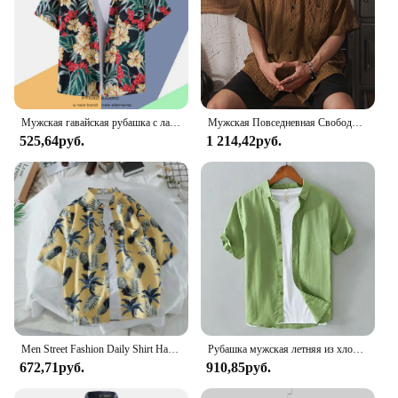
Мужская гавайская рубашка с лацканами и пуговицами, модная рубашка с коротким рукавом и цветочным принтом, ретро Гонконгская летняя праздничная пляжная рубашка
Мужская Повседневная Свободная рубашка, белая однотонная универсальная рубашка с короткими рукавами, с вырезами, в стиле ретро, для отпуска, на каждый день, на лето
525,64руб.
1 214,42руб.
Men Street Fashion Daily Shirt Hawaiian Cartoon Print Casual Loose Shirts Short Sleeve Beach Loose Tops
Рубашка мужская летняя из хлопка и льна, модная сорочка однотонная простая повседневная с короткими рукавами, базовый тонкий дышащий Топ
672,71руб.
910,85руб.