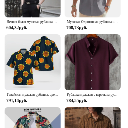
Летняя белая мужская рубашка с коротким рукавом, рабочая одежда без глажки, профессиональные деловые слаймы, создают ваш силуэт, официальная Рабочая одежда
Мужская Однотонная рубашка из хлопка и льна, летняя пляжная рубашка с короткими рукавами для отпуска, Повседневная Легкая рубашка с карманами и пуговицами
604,32руб.
708,73руб.
Гавайская мужская рубашка, одежда с подсолнухом и 3D принтом, одежда для косплея, летняя одежда в стиле аниме с коротким рукавом, пляжная мода, большие топы с лацканами
Рубашка мужская с коротким рукавом, модная повседневная однотонная пляжная сорочка на пуговицах, Хенли, лето
791,14руб.
784,55руб.