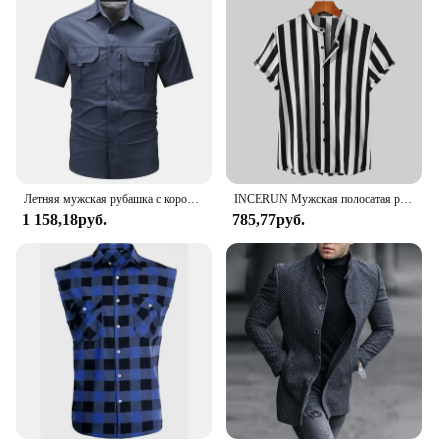
Летняя мужская рубашка с коротким рукавом, Мужская дышащая тактическая Рабочая Рубашка, топы, уличные повседневные быстросохнущие рубашки-карго с несколькими карманами для кемпинга
INCERUN Мужская полосатая рубашка с воротником-стойкой и коротким рукавом, повседневная мужская одежда, уличная одежда в стиле Харадзюку, лето 2023, рубашки для отдыха, S-5XL
1 158,18руб.
785,77руб.