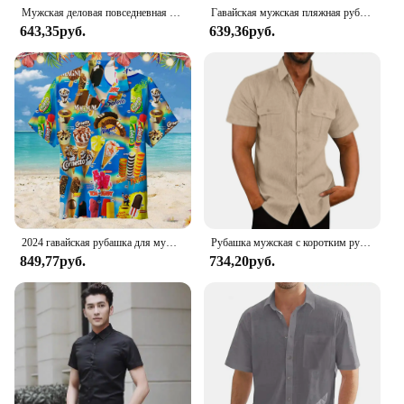
Мужская деловая повседневная однотонная рубашка с короткими рукавами, удобный топ без глажки
Гавайская мужская пляжная рубашка с принтом растений, Повседневная рубашка с короткими рукавами, с воротником с лацканами, праздничная одежда, большие размеры, на лето
643,35руб.
639,36руб.
2024 гавайская рубашка для мужчин, летняя футболка с принтом мороженого, Пляжная рубашка с коротким рукавом, топы, Повседневная Оригинальная дизайнерская мужская одежда
Рубашка мужская с коротким рукавом, хлопок и лен, Удобная Повседневная блуза с воротником, однотонная пляжная одежда, большие размеры, лето
849,77руб.
734,20руб.