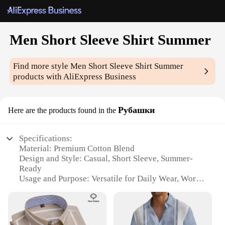
Men Short Sleeve Shirt Summer
Find more style
Men Short Sleeve Shirt Summer
products with AliExpress Business
Рубашки
Here are the products found in the
Specifications:
Material: Premium Cotton Blend
Design and Style: Casual, Short Sleeve, Summer-
Ready
Usage and Purpose: Versatile for Daily Wear, Work,
or Leisure
Applicable Environment: Ideal for Warm Weather
Performance and Property: Lightweight, Breathable
Fabric