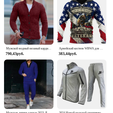
Мужской модный вязаный кардиган в английском стиле, свитер, новинка 2024, однобортный Свободный кардиган с воротником-шалью и длинными рукавами
Армейский костюм WBWA для ветеранов, камуфляжный осенний пуловер в стиле милитари, новинка 2023, модный спортивный костюм для мужчин и женщин, повседневные толстовки с рисунком из 3 частей
790,43руб.
383,44руб.
Мужская летняя одежда 2023. Роскошные рубашки с v-образным вырезом и коротким рукавом. Повседневные мужские шорты. Спортивный костюм. Футболки с лацканами для гольфа.
2024 Новый мужской спортивный костюм для спорта на открытом воздухе, осенне-зимняя ветрозащитная куртка на молнии с капюшоном + спортивные штаны, модная мужская одежда из 2 предметов