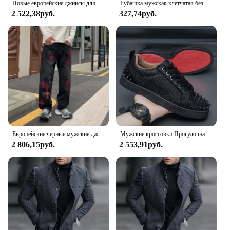
Новые европейские джинсы для мужчин, рваные джинсовые брюки с цветочным принтом в стиле пэчворк, мужская модная одежда
Рубашка мужская клетчатая без рукавов, крутая пляжная блузка в стиле барокко, на пуговицах, с коротким рукавом и принтом, Повседневная модная
2 522,38руб.
327,74руб.
Европейские черные мужские джинсы с заплатками, прямые брюки, джинсовые брюки стандартного кроя, мужские умные брюки
Мужские кроссовки Прогулочная мужская повседневная обувь Модный бренд Спортивные мужские мужские кроссовки Мужская дизайнерская мужская обувь на платформе
2 806,15руб.
2 553,91руб.