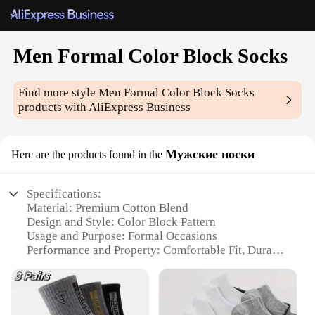
Men Formal Color Block Socks
Find more style
Men Formal Color Block Socks
products with AliExpress Business
Мужские носки
Here are the products found in the
Specifications:
Material: Premium Cotton Blend
Design and Style: Color Block Pattern
Usage and Purpose: Formal Occasions
Performance and Property: Comfortable Fit, Durable
Construction
Size and Quantity: Available in Sets of 3 or 6
Applicable People: Men Seeking Stylish and
Functional Socks