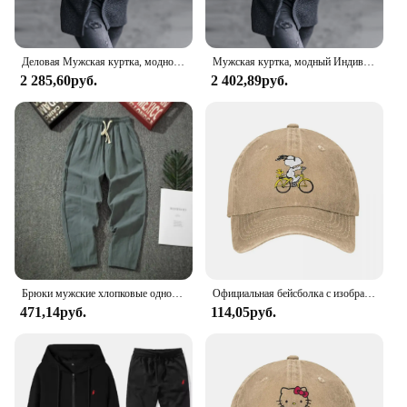
Деловая Мужская куртка, модное индивидуальное повседневное пальто, уличная одежда, красивая, для торжественных случаев, Мужская зимняя одежда на осень
Мужская куртка, модный Индивидуальный повседневный костюм, мужской свободный топ на молнии с длинным рукавом и карманами
2 285,60руб.
2 402,89руб.
Брюки мужские хлопковые однотонные, повседневные длинные штаны, дышащие прямые брюки-султанки с кулиской, мешковатые штаны, уличная одежда
Официальная бейсболка с изображением арахиса и сердца Snoopy, винтажная потертая кепка от солнца для мужчин и женщин, неструктурированная шляпа для тренировок на открытом воздухе
471,14руб.
114,05руб.