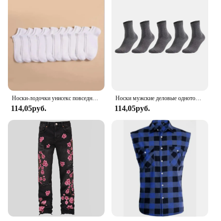
Носки-лодочки унисекс повседневные однотонные, тонкие дышащие удобные поглощающие пот, с низким вырезом, защита от запаха, для мужчин и женщин, 10 пар
Носки мужские деловые однотонные, хлопковые короткие быстросохнущие черные белые длинные, 5 пар в упаковке
114,05руб.
114,05руб.