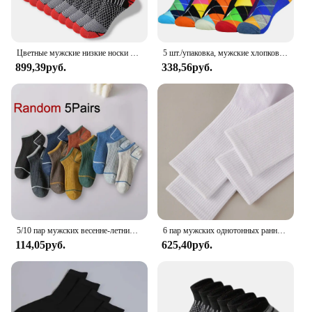
Цветные мужские низкие носки 20/60 пар, модные удобные осенние классические черные деловые носки, высококачественные мужские короткие носки
5 шт./упаковка, мужские хлопковые носки
899,39руб.
338,56руб.
5/10 пар мужских весенне-летних носков с цветными блоками, модные полосатые дышащие спортивные носки с защитой от запаха и пота
6 пар мужских однотонных ранних, мужские носки, длинные носки, носки с защитой от запаха, деловые длинные носки, черные полностью белые
114,05руб.
625,40руб.