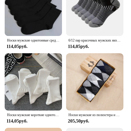
Носки мужские однотонные средней длины, модные удобные классические черные деловые короткие, 6 пар, осень
6/12 пар красочных мужских низких носков, модные удобные осенние классические черные деловые носки, высококачественные мужские короткие носки
114,05руб.
114,05руб.
Носки мужские короткие однотонные, 5 пар, на осень/зиму
Носки мужские из полиэстера и хлопка, однотонные, дышащие, для осени и зимы, 5 пар
114,05руб.
205,50руб.