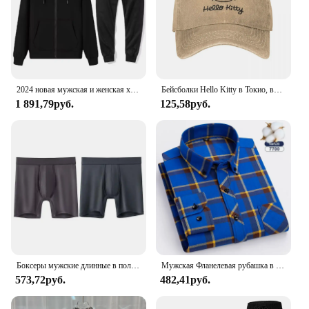
2024 новая мужская и женская хлопчатобумажная толстовка с вышивкой, спортивная толстовка больших размеров, комплект из двух предметов, подходит для осенней повседневной одежды.
Бейсболки Hello Kitty в Токио, винтажные потертые головные уборы для мужчин и женщин, уличные тренировочные регулируемые кепки, головной убор
1 891,79руб.
125,58руб.
Боксеры мужские длинные в полоску, пикантные шорты-боксеры, Брендовое нижнее белье, модные шорты-боксеры, комплект 2-4 шт.
Мужская Фланелевая рубашка в клетку, белая однотонная рубашка из чистого хлопка, с длинными рукавами и одним накладным карманом, осень 2019
573,72руб.
482,41руб.