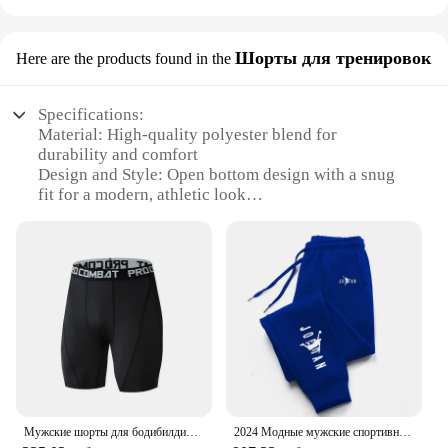
Шорты для тренировок
Here are the products found in the
Specifications:
Material: High-quality polyester blend for
durability and comfort
Design and Style: Open bottom design with a snug
fit for a modern, athletic look
Usage and Purpose: Ideal for training sessions,
workouts, and casual wear
Performance and Property: Dri Power technology
wicks away moisture, keeping you dry
Shape or Size or Weight or Quantity: Available in a
range of sizes to fit various body types
Applicable People: Designed for men seeking both
functionality and style
Features:
|Wholesale|Vendors|
Мужские шорты для бодибилдинга, Компрессионные Леггинсы для фитнеса, тренировок, одежда Inseam, мужские живые мышцы, эластичные облегающие колготки
2024 Модные мужские спортивные штаны, однотонные штаны, Джоггеры для фитнеса, повседневные длинные штаны, мужские тренировочные узкие тренировочные штаны, брюки для бега