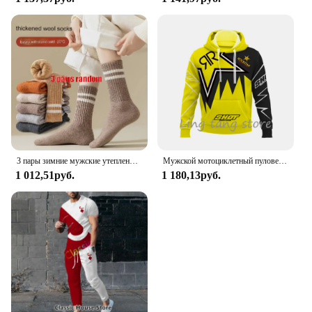
3 пары зимние мужские утепленные теплые полосатые носки из мериносовой шерсти Модные мужские зимние носки модные повседневные спортивные махровые Длинные
Мужской мотоциклетный пуловер с 3D принтом для любителей внедорожных видов спорта, осень/зима 2023, повседневная толстовка с капюшоном для улицы, хип-хопа, гонок, раллий
1 012,51руб.
1 180,13руб.