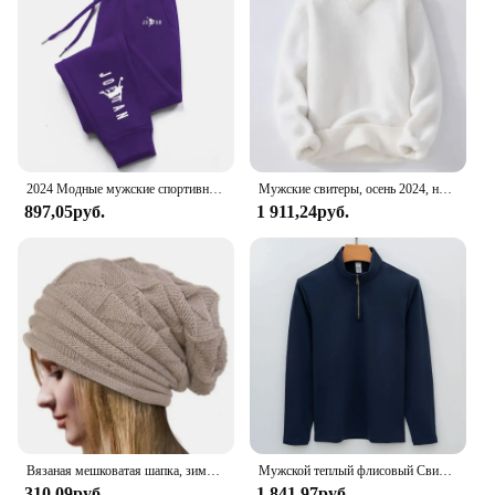
2024 Модные мужские спортивные штаны, однотонные штаны, Джоггеры для фитнеса, повседневные длинные штаны, мужские тренировочные узкие тренировочные штаны, брюки для бега
Мужские свитеры, осень 2024, новый стиль, мужская мода, теплый свитер, Мужские Молодежные стильные свитеры, весенние мужские шерстяные пуловеры, модель MY1080
897,05руб.
1 911,24руб.
Вязаная мешковатая шапка, зимняя шапка оверсайз, лыжная шапка с напуском, шапочки, облегающие шапки, женские и мужские зимние шерстяные шапки унисекс
Мужской теплый флисовый Свитшот Lulu стильная футболка поло с длинным рукавом, высокая эластичность, на молнии, для повседневного использования
310,09руб.
1 841,97руб.