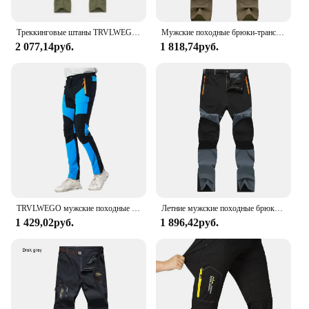
Треккинговые штаны TRVLWEGO для походов, кемпинга, мужские летние уличные спортивные съемные шорты, быстросохнущая спортивная одежда, брюки для рыбалки Wlaking
Мужские походные брюки-трансформеры TRVLWEGO, водонепроницаемые легкие быстросохнущие штаны на молнии, для рыбалки, путешествий, сафари, уличные брюки-карго для работы
2 077,14руб.
1 818,74руб.
TRVLWEGO мужские походные брюки для кемпинга, износостойкие быстросохнущие брюки с защитой от ультрафиолета, водонепроницаемые эластичные летние брюки 5XL для альпинизма и треккинга
Летние мужские походные брюки TRVLWEGO, штаны для рыбалки, быстросохнущие уличные Дорожные Брюки из эластичной ткани, одежда для велоспорта и кемпинга
1 429,02руб.
1 896,42руб.