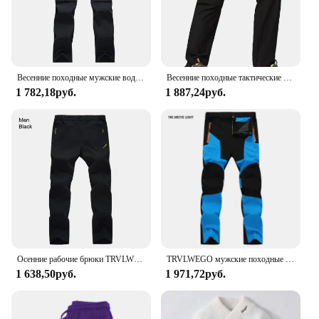
Весенние походные мужские водонепроницаемые брюки, могут быть преобразованы в шорты, одежда для рыбалки, альпинизма, быстросохнущая детская одежда
Весенние походные тактические брюки, Мужская водонепроницаемая Съемная одежда для рыбалки, одежда для скалолазания, быстросохнущая ткань
1 782,18руб.
1 887,24руб.
Осенние рабочие брюки TRVLWEGO для мужчин, походные брюки, треккинговые уличные спортивные дышащие быстросохнущие ветрозащитные кемпинговые брюки с защитой от УФ-лучей
TRVLWEGO мужские походные брюки для кемпинга, износостойкие быстросохнущие брюки с защитой от ультрафиолета, водонепроницаемые эластичные брюки 5XL, летние для альпинизма и треккинга
1 638,50руб.
1 971,72руб.