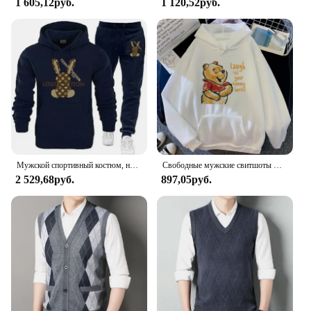
1 605,12руб.
1 120,52руб.
Мужской спортивный костюм, новые теплые комплекты с капюшоном, высококачественный мужской пуловер с капюшоном + спортивные штаны, дизайнерская толстовка в стиле хип-хоп, одежда для бега
Свободные мужские свитшоты Disney с карманами, мультяшный медведь, Винни-Пух, одежда с принтом, мужские худи, популярный пуловер на осень и зиму
2 529,68руб.
897,05руб.