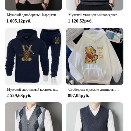
Мужской однобортный Кардиган, повседневный вязаный свитер, жилет большого размера, 2024
Мужской утолщенный повседневный свитер, майка, осенне-зимний теплый мужской жилет
1 605,12руб.
1 120,52руб.
Мужской спортивный костюм, новые теплые комплекты с капюшоном, высококачественный мужской пуловер с капюшоном + спортивные штаны, дизайнерская толстовка в стиле хип-хоп, одежда для бега
Свободные мужские свитшоты Disney с карманами, мультяшный медведь, Винни-Пух, одежда с принтом, мужские худи, популярный пуловер на осень и зиму
2 529,68руб.
897,05руб.