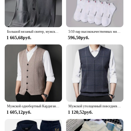
Большой вязаный свитер, мужской новый кардиган, осенне-зимний большой свободный толстый свитер.
5/10 пар высококачественных мягких и удобных мужских спортивных носков, летние впитывающие пот дышащие и повседневные носки
1 665,68руб.
596,50руб.
Мужской однобортный Кардиган, повседневный вязаный свитер, жилет большого размера, 2024
Мужской утолщенный повседневный свитер, майка, осенне-зимний теплый мужской жилет
1 605,12руб.
1 120,52руб.