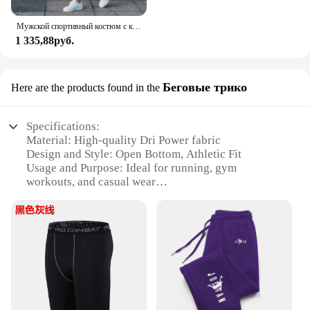
Мужской спортивный костюм с коротким рукавом, принтом 3D и футболкой
1 335,88руб.
Беговые трико
Here are the products found in the
Specifications:
Material: High-quality Dri Power fabric
Design and Style: Open Bottom, Athletic Fit
Usage and Purpose: Ideal for running, gym
workouts, and casual wear
Performance and Property: Moisture-wicking,
breathable, and quick-drying
Shape or Size: Available in multiple sizes to fit a
variety of body types
Parts and Accessories: None, standalone garment
Features:
|Wholesale|Vendors|