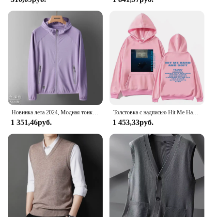
Новинка лета 2024, Модная тонкая Солнцезащитная одежда, мужская уличная дышащая Солнцезащитная одежда, мужская кожаная ветровка
Толстовка с надписью Hit Me Hard and Soft Billie для мужчин, пуловер в стиле Харадзюку, свитшот, поклонный подарок, одежда унисекс, женские топы высокого качества
1 351,46руб.
1 453,33руб.