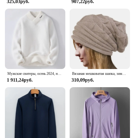
325,03руб.
907,22руб.
**Enhanced Comfort and Performance**
The Men Dri Power Open Bottom Sweatpants are a
testament to the fusion of style and functionality.
Crafted from a premium polyester blend, these
sweatpants offer a soft touch and a snug fit that
moves with you during your most intense training
sessions. The open bottom design provides a
modern, athletic look that transitions seamlessly
from the gym to casual outings. The Dri Power
technology integrated into the fabric ensures that
moisture is swiftly wicked away, keeping you dry
and comfortable, no matter the intensity of your
Мужские свитеры, осень 2024, новый стиль, мужская мода, теплый свитер, Мужские Молодежные стильные свитеры, весенние мужские шерстяные пуловеры, модель MY1080
Вязаная мешковатая шапка, зимняя шапка оверсайз, лыжная шапка с напуском, шапочки, облегающие шапки, женские и мужские зимние шерстяные шапки унисекс
workout.
1 911,24руб.
310,09руб.
**Versatile and Adaptable**
These sweatpants are not just for the gym; they are
versatile enough to be worn as a casual, everyday
garment. The lightweight material makes them
perfect for layering under jackets or as a standalone
piece, ensuring that you stay comfortable in various
environments. The open bottom design also allows
for easy movement, making them suitable for a
range of activities, from yoga to jogging. Whether