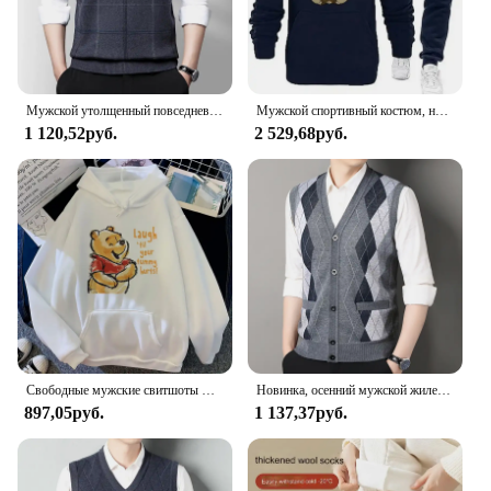
Мужской утолщенный повседневный свитер, майка, осенне-зимний теплый мужской жилет
Мужской спортивный костюм, новые теплые комплекты с капюшоном, высококачественный мужской пуловер с капюшоном + спортивные штаны, дизайнерская толстовка в стиле хип-хоп, одежда для бега
1 120,52руб.
2 529,68руб.
Свободные мужские свитшоты Disney с карманами, мультяшный медведь, Винни-Пух, одежда с принтом, мужские худи, популярный пуловер на осень и зиму
Новинка, осенний мужской жилет, свитер без рукавов, флисовый кардиган, теплый вязаный клетчатый деловой повседневный жакет на пуговицах, мужская одежда
897,05руб.
1 137,37руб.