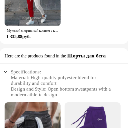
Мужской спортивный костюм с коротким рукавом, принтом 3D и футболкой
1 335,88руб.
Шорты для бега
Here are the products found in the
Specifications:
Material: High-quality polyester blend for
durability and comfort
Design and Style: Open bottom sweatpants with a
modern athletic design
Usage and Purpose: Ideal for running, training, or
casual wear
Performance and Property: Dri Power technology to
wick away moisture and keep you dry
Shape or Size or Weight or Quantity: Available in a