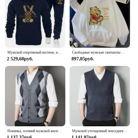
Мужской спортивный костюм, новые теплые комплекты с капюшоном, высококачественный мужской пуловер с капюшоном + спортивные штаны, дизайнерская толстовка в стиле хип-хоп, одежда для бега
Свободные мужские свитшоты Disney с карманами, мультяшный медведь, Винни-Пух, одежда с принтом, мужские худи, популярный пуловер на осень и зиму
2 529,68руб.
897,05руб.
Новинка, осенний мужской жилет, свитер без рукавов, флисовый кардиган, теплый вязаный клетчатый деловой повседневный жакет на пуговицах, мужская одежда
Мужской утолщенный повседневный свитер, майка, осенне-зимняя теплая мужская майка с v-образным вырезом
1 137,37руб.
1 141,97руб.