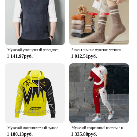
Мужской утолщенный повседневный свитер, майка, осенне-зимняя теплая мужская майка с v-образным вырезом
3 пары зимние мужские утепленные теплые полосатые носки из мериносовой шерсти Модные мужские зимние носки модные повседневные спортивные махровые Длинные
1 141,97руб.
1 012,51руб.
Мужской мотоциклетный пуловер с 3D принтом для любителей внедорожных видов спорта, осень/зима 2023, повседневная толстовка с капюшоном для улицы, хип-хопа, гонок, раллий
Мужской спортивный костюм с коротким рукавом, принтом 3D и футболкой
1 180,13руб.
1 335,88руб.