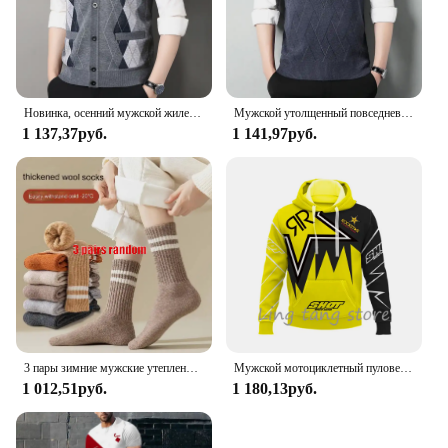
Новинка, осенний мужской жилет, свитер без рукавов, флисовый кардиган, теплый вязаный клетчатый деловой повседневный жакет на пуговицах, мужская одежда
Мужской утолщенный повседневный свитер, майка, осенне-зимняя теплая мужская майка с v-образным вырезом
1 137,37руб.
1 141,97руб.
3 пары зимние мужские утепленные теплые полосатые носки из мериносовой шерсти Модные мужские зимние носки модные повседневные спортивные махровые Длинные
Мужской мотоциклетный пуловер с 3D принтом для любителей внедорожных видов спорта, осень/зима 2023, повседневная толстовка с капюшоном для улицы, хип-хопа, гонок, раллий
1 012,51руб.
1 180,13руб.