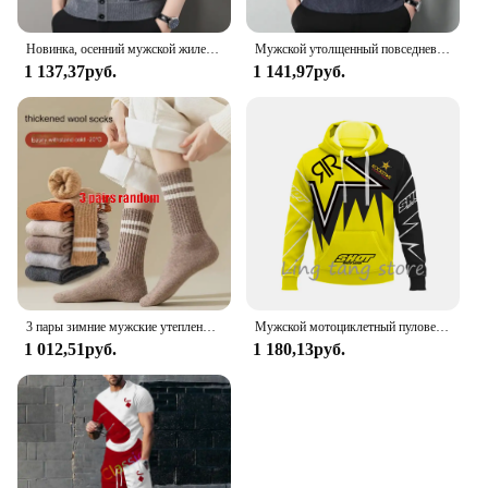
Новинка, осенний мужской жилет, свитер без рукавов, флисовый кардиган, теплый вязаный клетчатый деловой повседневный жакет на пуговицах, мужская одежда
Мужской утолщенный повседневный свитер, майка, осенне-зимняя теплая мужская майка с v-образным вырезом
1 137,37руб.
1 141,97руб.
3 пары зимние мужские утепленные теплые полосатые носки из мериносовой шерсти Модные мужские зимние носки модные повседневные спортивные махровые Длинные
Мужской мотоциклетный пуловер с 3D принтом для любителей внедорожных видов спорта, осень/зима 2023, повседневная толстовка с капюшоном для улицы, хип-хопа, гонок, раллий
1 012,51руб.
1 180,13руб.