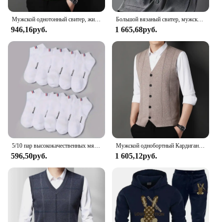
Мужской однотонный свитер, жилет, повседневный модный теплый топ
Большой вязаный свитер, мужской новый кардиган, осенне-зимний большой свободный толстый свитер.
946,16руб.
1 665,68руб.
5/10 пар высококачественных мягких и удобных мужских спортивных носков, летние впитывающие пот дышащие и повседневные носки
Мужской однобортный Кардиган, повседневный вязаный свитер, жилет большого размера, 2024
596,50руб.
1 605,12руб.