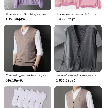
Новинка лета 2024, Модная тонкая Солнцезащитная одежда, мужская уличная дышащая Солнцезащитная одежда, мужская кожаная ветровка
Толстовка с надписью Hit Me Hard and Soft Billie для мужчин, пуловер в стиле Харадзюку, свитшот, поклонный подарок, одежда унисекс, женские топы высокого качества
1 351,46руб.
1 453,33руб.
Мужской однотонный свитер, жилет, повседневный модный теплый топ
Большой вязаный свитер, мужской новый кардиган, осенне-зимний большой свободный толстый свитер.
946,16руб.
1 665,68руб.