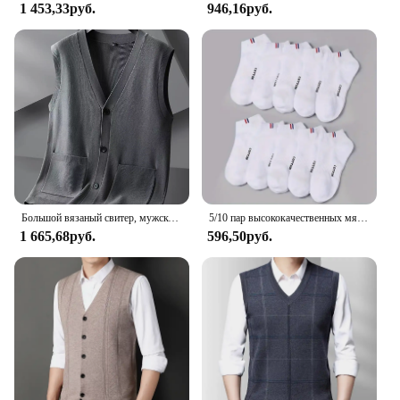
1 453,33руб.
946,16руб.
Большой вязаный свитер, мужской новый кардиган, осенне-зимний большой свободный толстый свитер.
5/10 пар высококачественных мягких и удобных мужских спортивных носков, летние впитывающие пот дышащие и повседневные носки
1 665,68руб.
596,50руб.