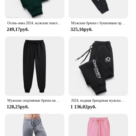
Осень-зима 2024, мужские повседневные спортивные брюки для бега, мужские спортивные брюки, повседневная одежда, спортивные брюки, удобные брюки с Кулиской
Мужские брюки с буквенным принтом на весну и осень, спортивный костюм, повседневные модные удобные брюки на шнуровке, длинные брюки
249,17руб.
325,16руб.
Мужские спортивные брюки на весну и осень, флисовые брюки, спортивные длинные брюки, повседневные брюки на шнуровке с карманами, мужские спортивные брюки оверсайз
2024, модная брендовая мужская одежда Discovery, брюки, повседневные брюки на шнурке, спортивные штаны, осенние и зимние спортивные штаны для бега
128,25руб.
1 136,02руб.