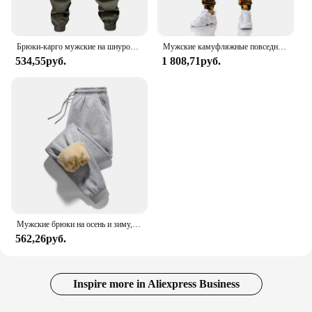
Брюки-карго мужские на шнуровке, уличная одежда, брюки в стиле хип-хоп, брюки-султанки до щиколотки с эластичным поясом, повседневные штаны в стиле Харадзюку
Мужские камуфляжные повседневные брюки на шнурке Спортивные беговые брюки Брюки-карго Спортивная уличная одежда Gümr 19434 kargosuz vergisiz ürünler
534,55руб.
1 808,71руб.
Мужские брюки на осень и зиму, утепленные с флисом для улицы, повседневные брюки, теплые спортивные брюки из овечьей шерсти
562,26руб.
Inspire more in Aliexpress Business