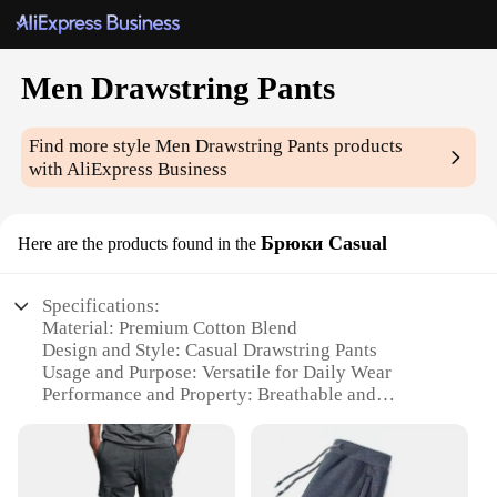
Men Drawstring Pants
Find more style
Men Drawstring Pants
products
with AliExpress Business
Брюки Casual
Here are the products found in the
Specifications:
Material: Premium Cotton Blend
Design and Style: Casual Drawstring Pants
Usage and Purpose: Versatile for Daily Wear
Performance and Property: Breathable and
Comfortable Fit
Shape or Size or Weight or Quantity: Available in
Multiple Sizes
Parts and Accessories: Includes Drawstring for