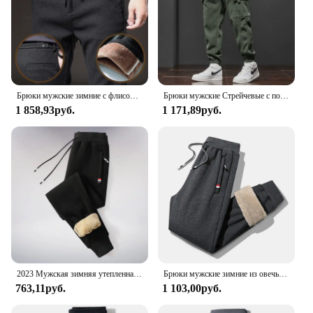
Брюки мужские зимние с флисовой подкладкой, хлопок, эластичная талия, повседневные уличные деловые штаны, плотные Стрейчевые брюки, теплые, бархатные, черные
Брюки мужские Стрейчевые с поясом на резинке, повседневные Прямые шаровары для бега, спортивные длинные штаны, весна-осень
1 858,93руб.
1 171,89руб.
2023 Мужская зимняя утепленная теплая спортивная одежда из овечьей шерсти Новинка мужские повседневные штаны для бега на шнурках мужские хлопковые брюки высокого качества
Брюки мужские зимние из овечьей шерсти, Теплые повседневные спортивные штаны для фитнеса и бега, однотонные прямые флисовые брюки с Кулиской
763,11руб.
1 103,00руб.