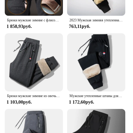
Брюки мужские зимние с флисовой подкладкой, хлопок, эластичная талия, повседневные уличные деловые штаны, плотные Стрейчевые брюки, теплые, бархатные, черные
2023 Мужская зимняя утепленная теплая спортивная одежда из овечьей шерсти Новинка мужские повседневные штаны для бега на шнурках мужские хлопковые брюки высокого качества
1 858,93руб.
763,11руб.
Брюки мужские зимние из овечьей шерсти, Теплые повседневные спортивные штаны для фитнеса и бега, однотонные прямые флисовые брюки с Кулиской
Мужские утепленные штаны для активного отдыха, повседневные теплые хлопковые брюки, зимние штаны, высококачественные спортивные штаны для спортзала, брюки на шнуровке
1 103,00руб.
1 172,60руб.