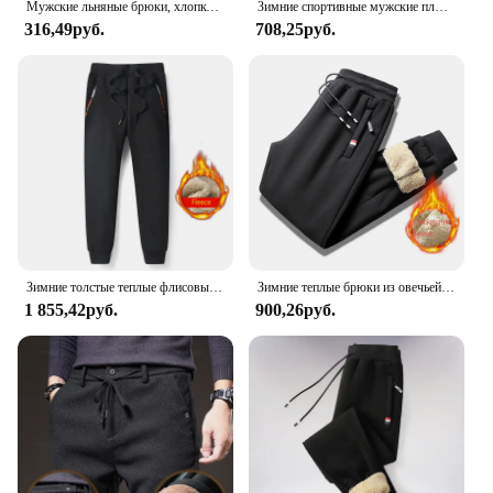
Мужские льняные брюки, хлопковые и льняные длинные брюки, летние повседневные свободные пляжные брюки для йоги с завязками, дышащие спортивные штаны с эластичной резинкой на талии
Зимние спортивные мужские плюшевые толстые Флисовые спортивные брюки из овечьей шерсти теплые брюки повседневные брюки ветрозащитные теплые хлопковые брюки 8828
316,49руб.
708,25руб.
Зимние толстые теплые флисовые спортивные штаны, мужские джоггеры, спортивная одежда, повседневные спортивные штаны, большие размеры 6XL 7XL 8XL
Зимние теплые брюки из овечьей шерсти, мужские плотные флисовые термобрюки, мужские спортивные штаны для фитнеса и бега
1 855,42руб.
900,26руб.