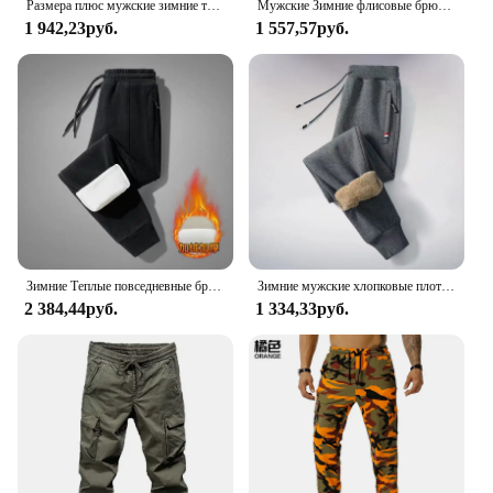
Размера плюс мужские зимние теплые спортивные брюки с подкладкой водонепроницаемые уличные спортивные брюки повседневные свободные толстые штаны 8XL для бега
Мужские Зимние флисовые брюки, плотные теплые Новые повседневные брюки на шнуровке из овечьей кожи, высококачественные спортивные брюки с карманами на молнии для бега
1 942,23руб.
1 557,57руб.
Зимние Теплые повседневные брюки из овечьей шерсти, мужские спортивные штаны для фитнеса и бега, мужские однотонные брюки на завязках, прямые флисовые брюки
Зимние мужские хлопковые плотные тренировочные брюки с флисовой подкладкой, плотные вязаные спортивные брюки из шкуры ягненка, повседневные мужские брюки, Прямая поставка с завода
2 384,44руб.
1 334,33руб.