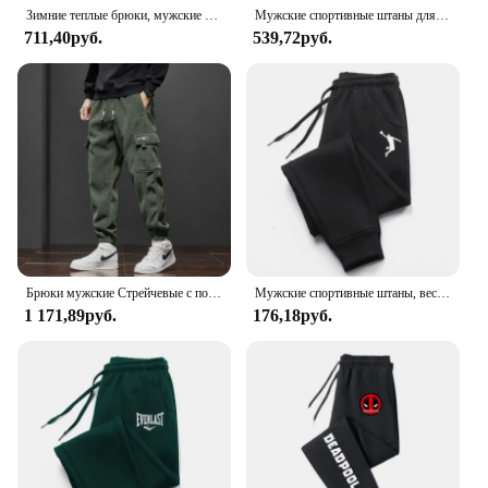
Зимние теплые брюки, мужские плотные теплые брюки, мужские брюки для фитнеса, бега, брюки на шнуровке, мужские спортивные брюки
Мужские спортивные штаны для активного отдыха джоггеры с буквенным принтом брюки на шнуровке с эластичным поясом спортивные штаны для фитнеса и спортзала осень-зима
711,40руб.
539,72руб.
Брюки мужские Стрейчевые с поясом на резинке, повседневные Прямые шаровары для бега, спортивные длинные штаны, весна-осень
Мужские спортивные штаны, весенне-осенние флисовые брюки, спортивные длинные брюки для спортзала, повседневные брюки с карманами на шнурке, спортивные штаны большого размера для мужчин
1 171,89руб.
176,18руб.