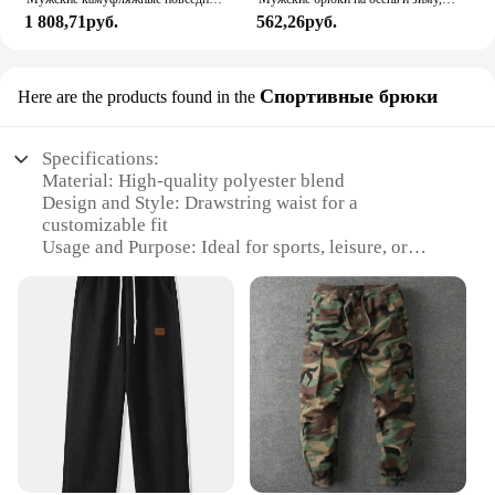
1 808,71руб.
562,26руб.
Спортивные брюки
Here are the products found in the
Specifications:
Material: High-quality polyester blend
Design and Style: Drawstring waist for a
customizable fit
Usage and Purpose: Ideal for sports, leisure, or
casual wear
Shape or Size: Available in a range of sizes to suit
various body types
Performance and Property: Breathable fabric for
comfort during physical activities
Parts and Accessories: Includes a convenient
drawstring for adjustable wear
Features:
**Comfort and Versatility**
The Men Drawstring Pants are designed to provide