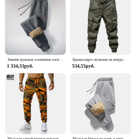
Зимние мужские хлопковые плотные тренировочные брюки с флисовой подкладкой, плотные вязаные спортивные брюки из шкуры ягненка, повседневные мужские брюки, Прямая поставка с завода
Брюки-карго мужские на шнуровке, уличная одежда, брюки в стиле хип-хоп, брюки-султанки до щиколотки с эластичным поясом, повседневные штаны в стиле Харадзюку
1 334,33руб.
534,55руб.
Мужские камуфляжные повседневные брюки на шнурке Спортивные беговые брюки Брюки-карго Спортивная уличная одежда Gümr 19434 kargosuz vergisiz ürünler
Мужские брюки на осень и зиму, утепленные с флисом для улицы, повседневные брюки, теплые спортивные брюки из овечьей шерсти