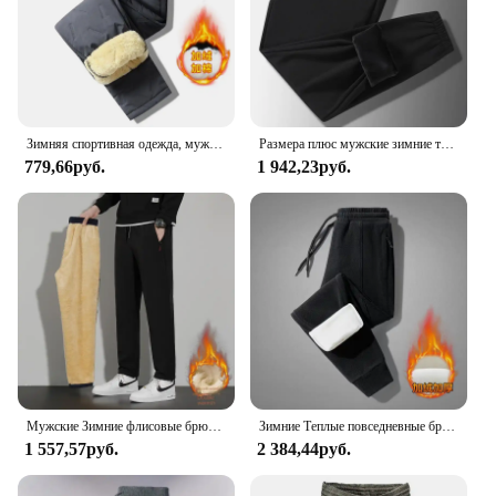
Зимняя спортивная одежда, мужские плюшевые толстые флисовые спортивные штаны, термобрюки из овечьей шерсти, повседневные брюки, ветрозащитные теплые хлопковые брюки 8828
Размера плюс мужские зимние теплые спортивные брюки с подкладкой водонепроницаемые уличные спортивные брюки повседневные свободные толстые штаны 8XL для бега
779,66руб.
1 942,23руб.
Мужские Зимние флисовые брюки, плотные теплые Новые повседневные брюки на шнуровке из овечьей кожи, высококачественные спортивные брюки с карманами на молнии для бега
Зимние Теплые повседневные брюки из овечьей шерсти, мужские спортивные штаны для фитнеса и бега, мужские однотонные брюки на завязках, прямые флисовые брюки
1 557,57руб.
2 384,44руб.