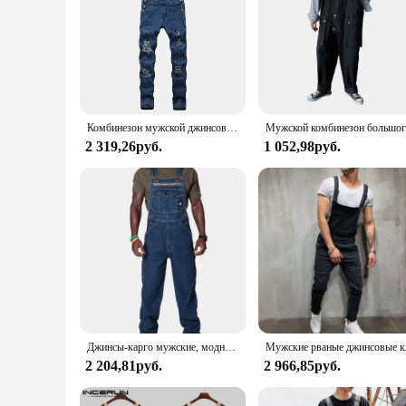
Комбинезон мужской джинсовый в стиле Хай-стрит, модные рваные Комбинезоны из потертого денима, брюки на подтяжках, размер S-XXXL
2 319,26руб.
1 052,98руб.
Джинсы-карго мужские, модный джинсовый комбинезон, брюки-оверсайз, прямая уличная одежда
Мужские рваные джинсовые ко
2 204,81руб.
2 966,85руб.