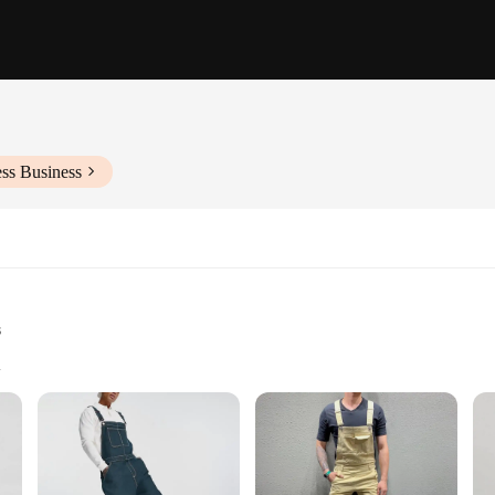
ss Business
s
izes and Weights
lish Attire