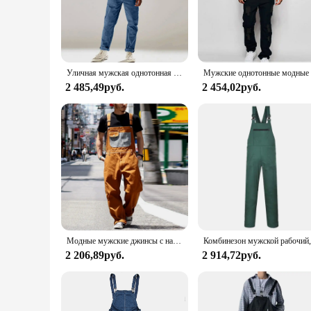
Crafted from a premium cotton blend, these Men Bib Overalls
ensuring a perfect fit for a variety of body types. Whether yo
**Versatile and Practical for Everyday Use**
These Men Bib Overalls are not just about style; they're also
and multiple pockets provide ample storage space for tools 
Уличная мужская однотонная джинсовая комбинезон с несколькими карманами, повседневный джинсовый комбинезон, модные мужские длинные брюки на подтяжках
appreciates the casual, utilitarian look, these overalls are a 
2 485,49руб.
2 454,02руб.
**Adaptable and Stylish for Every Occasion**
Understanding the need for adaptability, these Men Bib Overa
styled with a variety of shirts and footwear, making them a 
workday, these overalls are the perfect blend of style and pra
Модные мужские джинсы с нагрудником, комбинезон больших размеров, уличная одежда, однотонные карманы, свободные ремешки, подтяжки, тренировочные брюки, брюки-карго
2 206,89руб.
2 914,72руб.