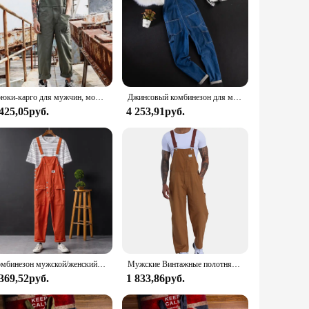
Брюки-карго для мужчин, модный мужской комбинезон, модный непринужденный повседневный комбинезон, хлопковые легкие комбинезоны с модными свободными брюками
Джинсовый комбинезон для мужчин, прямые джинсовые брюки в стиле хип-хоп, брюки-карго с большими карманами в Корейском стиле, повседневная одежда
 425,05руб.
4 253,91руб.
Комбинезон мужской/женский однотонный на подтяжках, повседневный джоггеры с несколькими карманами, модная уличная одежда, комбинезон-карго, лето 2023
Мужские Винтажные полотняные брюки-карго, в японском стиле
 369,52руб.
1 833,86руб.