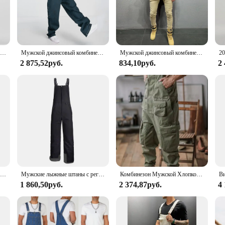
 are designed to withstand the rigors of daily wear while providing unmatched 
u're working in the field or looking for a casual, rugged style, these overalls a
 about practicality. The robust fabric resists wear and tear, making them a relia
and essentials, making them an ideal choice for those who value functionality. 
Мужские однотонные модные джинсовые комбинезоны с карманами, свободные джинсы на подтяжках, брюки, мужской повседневный классический повседневный комбинезон, осень-зима
Мужской джинсовый комбинезон на подтяжках в американском стиле ретро износостойкий мешковатый комбинезон с карманами-лодочкой для мужчин Уличная одежда джинсы с широкими штанинами
Мужской джинсовый комбинезон-комбинезон, комбинезоны, мотобайкерские джинсы, брюки, брюки, мужские повседневные комбинезоны больших размеров
staple in any wardrobe.
2 875,52руб.
834,10руб.
2
lls come in a range of sizes and weights to accommodate different body types a
versatile addition to any wardrobe. Whether you're looking for a casual outfit
cticality. They are not just a garment; they are a statement of durability and tim
Комбинезон мужской рабочий, защитный Полукомбинезон на бретелях, Униформа с несколькими карманами, рабочие брюки без рукавов, 5xl
Мужские лыжные штаны с регулируемым плечевым ремнем, водонепроницаемые, ветрозащитные, зимние, с металлической молнией, теплые комбинезоны для сноуборда, зимние нагрудники, мужская одежда
Комбинезон Мужской Хлопковый в стиле ретро, свободный моющийся Ромпер, всесезонные мешковатые штаны, нагрудники, в американском стиле
1 860,50руб.
2 374,87руб.
4