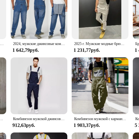
Мужской комбинезон большого размера, комбинезон нагрудник с несколькими карманами, комбинезон-карго в стиле ретро, уличная одежда, мужские комбинезоны на подтяжках
2024, мужские джинсовые комбинезоны, брюки-карго для мужчин, модные джинсы-комбинезоны, комбинезон, брюки большого размера, одежда, мужская прямая уличная одежда
2025 г. Мужские модные брюки-карго с несколькими карманами, комбинезоны нагрудник, модные тонкие повседневные комбинезоны, мотобайкерские брюки, мужские уличные брюки
1 642,79руб.
1 231,77руб.
1
мбинезоны, Комбинезоны из потертого денима, комбинезон с нагрудником, мужские облегающие рваные брюки до колена на подтяжках, Комбинезоны
Комбинезон мужской джинсовый с карманами, модный однотонный Свободный Повседневный Классический брючный костюм на подтяжках, 2024
Комбинезон мужской с карманами, Модный повседневный однотонный комбинезон с вареным эффектом, Свободные тренировочные штаны с регулируемыми лямками, уличная одежда
912,63руб.
1 903,37руб.
5