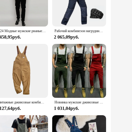
comfort. The classic design features adjustable straps,
re versatile enough to suit any occasion.
ble choice for both work and leisure. The adjustable straps
Whether you're a contractor, a farmer, or simply someone who
2024 Модные мужские рваные джинсовые комбинезоны длиной до щиколотки с принтом букв комбинезон из потертого денима комбинезон для мужчин брюки на подтяжках
Рабочий комбинезон нагрудник для мужчин, защитный комбинезон для ремонтников, комбинезоны с ремешками, брюки, рабочая униформа, комбинезоны, бесплатная доставка
 458,95руб.
2 065,09руб.
nd preferences. The classic design ensures that they can be
 for a weekend outing or something more rugged for a
eless fashion.
Винтажные джинсовые комбинезоны, мужские комбинезоны, рабочие брюки-карго, мешковатые нагрудники, джинсовые комбинезоны с контрастной строчкой, брюки со строчкой
Новинка мужские джинсовые комбинезоны брюки комбинезон брюки
 127,64руб.
1 031,04руб.