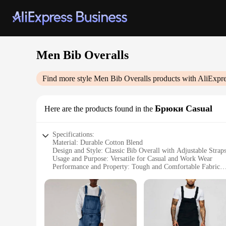
Men Bib Overalls
Find more style
Men Bib Overalls
products with AliExpre
Брюки Casual
Here are the products found in the
Specifications:
Material: Durable Cotton Blend
Design and Style: Classic Bib Overall with Adjustable Strap
Usage and Purpose: Versatile for Casual and Work Wear
Performance and Property: Tough and Comfortable Fabric
Shape or Size or Weight or Quantity: Available in Various S
Applicable People: Ideal for Men Seeking Functional and Sty
Features:
|Wholesale|Vendors|
**Unmatched Comfort and Durability**