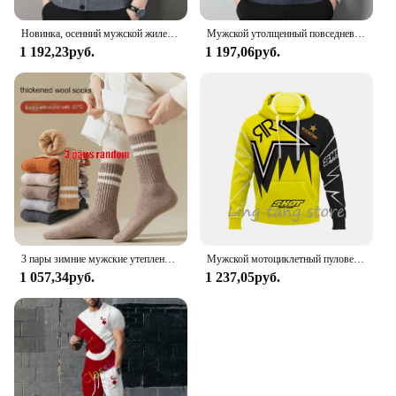
Новинка, осенний мужской жилет, свитер без рукавов, флисовый кардиган, теплый вязаный клетчатый деловой повседневный жакет на пуговицах, мужская одежда
Мужской утолщенный повседневный свитер, майка, осенне-зимняя теплая мужская майка с v-образным вырезом
1 192,23руб.
1 197,06руб.
3 пары зимние мужские утепленные теплые полосатые носки из мериносовой шерсти Модные мужские зимние носки модные повседневные спортивные махровые Длинные
Мужской мотоциклетный пуловер с 3D принтом для любителей внедорожных видов спорта, осень/зима 2023, повседневная толстовка с капюшоном для улицы, хип-хопа, гонок, раллий
1 057,34руб.
1 237,05руб.