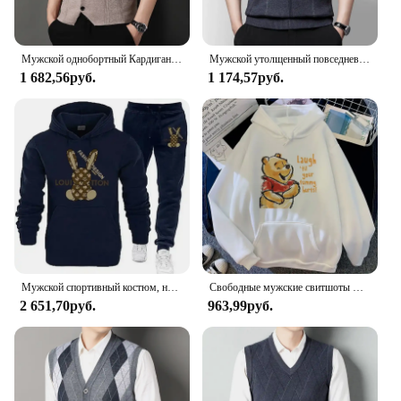
Мужской однобортный Кардиган, повседневный вязаный свитер, жилет большого размера, 2024
Мужской утолщенный повседневный свитер, майка, осенне-зимний теплый мужской жилет
1 682,56руб.
1 174,57руб.
Мужской спортивный костюм, новые теплые комплекты с капюшоном, высококачественный мужской пуловер с капюшоном + спортивные штаны, дизайнерская толстовка в стиле хип-хоп, одежда для бега
Свободные мужские свитшоты Disney с карманами, мультяшный медведь, Винни-Пух, одежда с принтом, мужские худи, популярный пуловер на осень и зиму
2 651,70руб.
963,99руб.