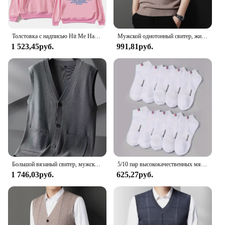
Толстовка с надписью Hit Me Hard and Soft Billie для мужчин, пуловер в стиле Харадзюку, свитшот, поклонный подарок, одежда унисекс, женские топы высокого качества
Мужской однотонный свитер, жилет, повседневный модный теплый топ
1 523,45руб.
991,81руб.
Большой вязаный свитер, мужской новый кардиган, осенне-зимний большой свободный толстый свитер.
5/10 пар высококачественных мягких и удобных мужских спортивных носков, летние впитывающие пот дышащие и повседневные носки
1 746,03руб.
625,27руб.