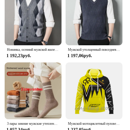
Новинка, осенний мужской жилет, свитер без рукавов, флисовый кардиган, теплый вязаный клетчатый деловой повседневный жакет на пуговицах, мужская одежда
Мужской утолщенный повседневный свитер, майка, осенне-зимняя теплая мужская майка с v-образным вырезом
1 192,23руб.
1 197,06руб.
3 пары зимние мужские утепленные теплые полосатые носки из мериносовой шерсти Модные мужские зимние носки модные повседневные спортивные махровые Длинные
Мужской мотоциклетный пуловер с 3D принтом для любителей внедорожных видов спорта, осень/зима 2023, повседневная толстовка с капюшоном для улицы, хип-хопа, гонок, раллий
1 057,34руб.
1 237,05руб.