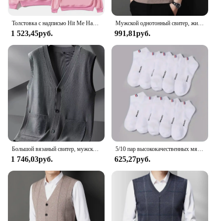
Толстовка с надписью Hit Me Hard and Soft Billie для мужчин, пуловер в стиле Харадзюку, свитшот, поклонный подарок, одежда унисекс, женские топы высокого качества
Мужской однотонный свитер, жилет, повседневный модный теплый топ
1 523,45руб.
991,81руб.
Большой вязаный свитер, мужской новый кардиган, осенне-зимний большой свободный толстый свитер.
5/10 пар высококачественных мягких и удобных мужских спортивных носков, летние впитывающие пот дышащие и повседневные носки
1 746,03руб.
625,27руб.