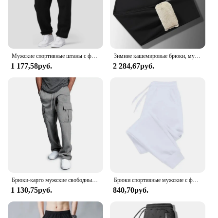
without sacrificing comfort. Whether you're looking
for a set of joggers for your activewear collection or
searching for a reliable supplier to stock your store,
these joggers are sure to meet your needs.
Мужские спортивные штаны с флисовой подкладкой, широкие прямые штаны, спортивные штаны, штаны для бега, свободные спортивные штаны с высокой талией, штаны для йоги
Зимние кашемировые брюки, мужские флисовые теплые толстые повседневные спортивные брюки, высококачественные модные спортивные брюки на шнуровке большого размера
1 177,58руб.
2 284,67руб.
Брюки-карго мужские свободные, джоггеры, брюки-карго, много карманов, стиль хип-хоп, уличная одежда, длинные штаны-карго, Осень-зима
Брюки спортивные мужские с флисовой подкладкой, теплые уличные штаны для бега, уличная одежда в стиле Харадзюку, повседневные штаны, Осень-зима
1 130,75руб.
840,70руб.