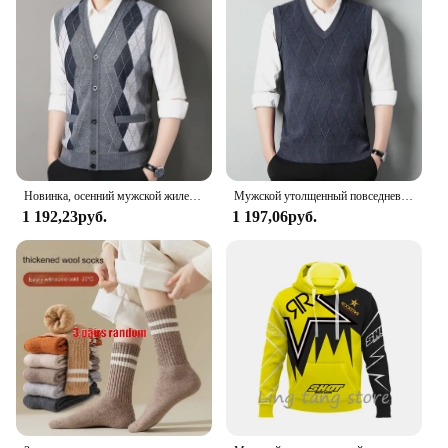
Новинка, осенний мужской жилет, свитер без рукавов, флисовый кардиган, теплый вязаный клетчатый деловой повседневный жакет на пуговицах, мужская одежда
Мужской утолщенный повседневный свитер, майка, осенне-зимняя теплая мужская майка с v-образным вырезом
1 192,23руб.
1 197,06руб.