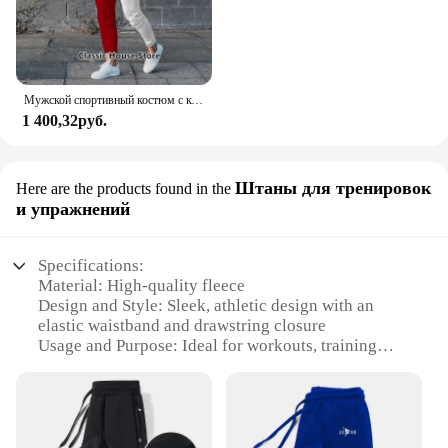
Мужской спортивный костюм с коротким рукавом, принтом 3D и футболкой
1 400,32руб.
Штаны для тренировок
Here are the products found in the
и упражнений
Specifications:
Material: High-quality fleece
Design and Style: Sleek, athletic design with an
elastic waistband and drawstring closure
Usage and Purpose: Ideal for workouts, training
sessions, and casual wear
Typical Adaptive Scenario: Perfect for gyms, fitness
centers, or outdoor activities
Shape or Size or Weight or Quantity: Available in a
range of sizes to fit various body types