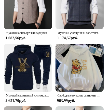
Мужской однобортный Кардиган, повседневный вязаный свитер, жилет большого размера, 2024
Мужской утолщенный повседневный свитер, майка, осенне-зимний теплый мужской жилет
1 682,56руб.
1 174,57руб.
Мужской спортивный костюм, новые теплые комплекты с капюшоном, высококачественный мужской пуловер с капюшоном + спортивные штаны, дизайнерская толстовка в стиле хип-хоп, одежда для бега
Свободные мужские свитшоты Disney с карманами, мультяшный медведь, Винни-Пух, одежда с принтом, мужские худи, популярный пуловер на осень и зиму
2 651,70руб.
963,99руб.