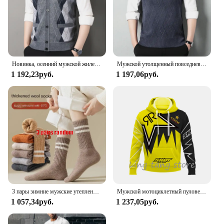
Новинка, осенний мужской жилет, свитер без рукавов, флисовый кардиган, теплый вязаный клетчатый деловой повседневный жакет на пуговицах, мужская одежда
Мужской утолщенный повседневный свитер, майка, осенне-зимняя теплая мужская майка с v-образным вырезом
1 192,23руб.
1 197,06руб.
3 пары зимние мужские утепленные теплые полосатые носки из мериносовой шерсти Модные мужские зимние носки модные повседневные спортивные махровые Длинные
Мужской мотоциклетный пуловер с 3D принтом для любителей внедорожных видов спорта, осень/зима 2023, повседневная толстовка с капюшоном для улицы, хип-хопа, гонок, раллий
1 057,34руб.
1 237,05руб.