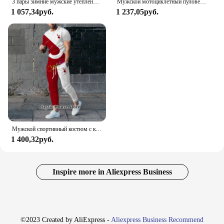
3 пары зимние мужские утепленные теплые полосатые носки из мериносовой шерсти Модные мужские зимние носки модные повседневные спортивные махровые Длинные
Мужской мотоциклетный пуловер с 3D принтом для любителей внедорожных видов спорта, осень/зима 2023, повседневная толстовка с капюшоном для улицы, хип-хопа, гонок, раллий
1 057,34руб.
1 237,05руб.
Мужской спортивный костюм с коротким рукавом, принтом 3D и футболкой
1 400,32руб.
Inspire more in Aliexpress Business
©2023 Created by AliExpress -
Aliexpress Business Recommend