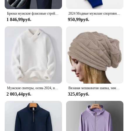
Брюки мужские флисовые стрейчевые, плотные теплые деловые облегающие джоггеры с эластичным поясом, Классические в Корейском стиле, Черные Серые Синие, зима
2024 Модные мужские спортивные штаны, однотонные штаны, Джоггеры для фитнеса, повседневные длинные штаны, мужские тренировочные узкие тренировочные штаны, брюки для бега
1 846,99руб.
950,99руб.
Мужские свитеры, осень 2024, новый стиль, мужская мода, теплый свитер, Мужские Молодежные стильные свитеры, весенние мужские шерстяные пуловеры, модель MY1080
Вязаная мешковатая шапка, зимняя шапка оверсайз, лыжная шапка с напуском, шапочки, облегающие шапки, женские и мужские зимние шерстяные шапки унисекс
2 003,44руб.
325,05руб.