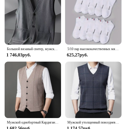
Большой вязаный свитер, мужской новый кардиган, осенне-зимний большой свободный толстый свитер.
5/10 пар высококачественных мягких и удобных мужских спортивных носков, летние впитывающие пот дышащие и повседневные носки
1 746,03руб.
625,27руб.
Мужской однобортный Кардиган, повседневный вязаный свитер, жилет большого размера, 2024
Мужской утолщенный повседневный свитер, майка, осенне-зимний теплый мужской жилет
1 682,56руб.
1 174,57руб.