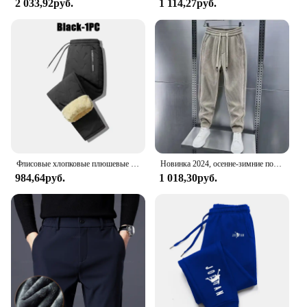
2 033,92руб.
1 114,27руб.
Флисовые хлопковые плюшевые брюки мужские джоггеры повседневные зимние теплые толстые спортивные брюки из овечьей шерсти мужские брюки большого размера
Новинка 2024, осенне-зимние повседневные брюки, шаровары с эластичной резинкой на талии для мужчин, модные спортивные вельветовые флисовые брюки для бега, мешковатые брюки
984,64руб.
1 018,30руб.