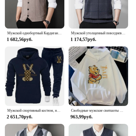
Мужской однобортный Кардиган, повседневный вязаный свитер, жилет большого размера, 2024
Мужской утолщенный повседневный свитер, майка, осенне-зимний теплый мужской жилет
1 682,56руб.
1 174,57руб.
Мужской спортивный костюм, новые теплые комплекты с капюшоном, высококачественный мужской пуловер с капюшоном + спортивные штаны, дизайнерская толстовка в стиле хип-хоп, одежда для бега
Свободные мужские свитшоты Disney с карманами, мультяшный медведь, Винни-Пух, одежда с принтом, мужские худи, популярный пуловер на осень и зиму
2 651,70руб.
963,99руб.