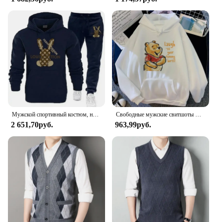
Мужской спортивный костюм, новые теплые комплекты с капюшоном, высококачественный мужской пуловер с капюшоном + спортивные штаны, дизайнерская толстовка в стиле хип-хоп, одежда для бега
Свободные мужские свитшоты Disney с карманами, мультяшный медведь, Винни-Пух, одежда с принтом, мужские худи, популярный пуловер на осень и зиму
2 651,70руб.
963,99руб.