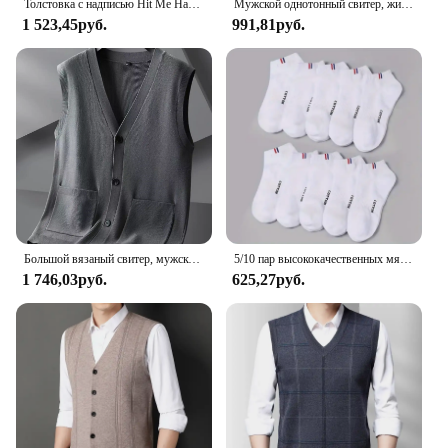
Толстовка с надписью Hit Me Hard and Soft Billie для мужчин, пуловер в стиле Харадзюку, свитшот, поклонный подарок, одежда унисекс, женские топы высокого качества
Мужской однотонный свитер, жилет, повседневный модный теплый топ
1 523,45руб.
991,81руб.
Большой вязаный свитер, мужской новый кардиган, осенне-зимний большой свободный толстый свитер.
5/10 пар высококачественных мягких и удобных мужских спортивных носков, летние впитывающие пот дышащие и повседневные носки
1 746,03руб.
625,27руб.