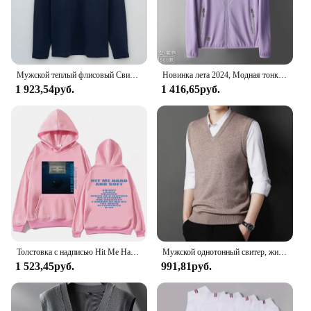
Мужской теплый флисовый Свитшот Lulu стильная футболка поло с длинным рукавом, высокая эластичность, на молнии, для повседневного использования
Новинка лета 2024, Модная тонкая Солнцезащитная одежда, мужская уличная дышащая Солнцезащитная одежда, мужская кожаная ветровка
1 923,54руб.
1 416,65руб.
Толстовка с надписью Hit Me Hard and Soft Billie для мужчин, пуловер в стиле Харадзюку, свитшот, поклонный подарок, одежда унисекс, женские топы высокого качества
Мужской однотонный свитер, жилет, повседневный модный теплый топ
1 523,45руб.
991,81руб.