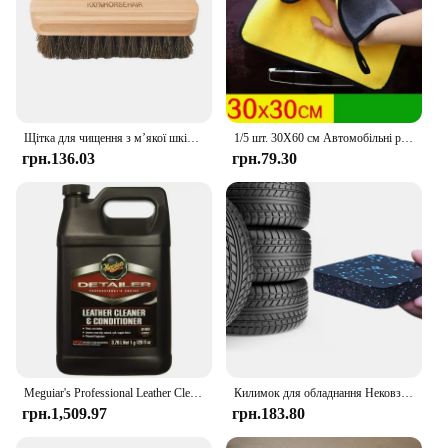
Щітка для чищення з м’якої шкіри з кінського волосу. Щітка для деталізації з натурального кінського волосу. Інструмент для деталізації салону автомобіля для чищення та миття автомобіля
1/5 шт. 30X60 см Автомобільні рушники з мікрофібри Потовщені подвійні шари М’яка тканина для сушіння Рушник Догляд за автомобілем Деталізований рушник Ганчірки для миття
грн.136.03
грн.79.30
Meguiar's Professional Leather Cleaner & Conditioner D18001 1 Gallon Leather Cleaner & Conditioner Спеціально оброблений 128 унцій
Килимок для обладнання Нековзкий килимок для бігової доріжки для велотренажера Килимок для гребного тренажера
грн.1,509.97
грн.183.80