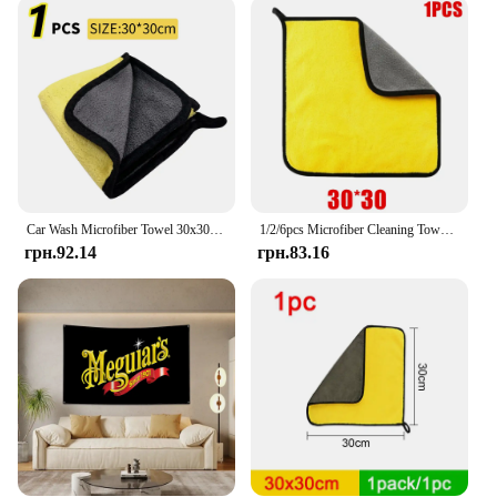
maintain their pristine look, the Meguiar Hot Shine
Tire Coating is the ideal solution. It's not just about
the shine; this product also offers superior
durability, making it an excellent choice for daily
use or for those who frequently travel on rough
terrains. The coating's water-repellent properties
help to keep your tires clean and dry, reducing the
risk of slippage and enhancing your vehicle's
overall safety.
Car Wash Microfiber Towel 30x30/60CM Car Cleaning Drying Cloth Hemming Car Care Cloth Detailing Car Wash Towel
1/2/6pcs Microfiber Cleaning Towel Thicken Soft Drying Cloth Car Body Washing Towels Double Layer Clean Rags Car Accessories
**Convenience and Efficiency**
грн.92.14
грн.83.16
Forget about the hassle of frequent tire cleaning and
maintenance. The Meguiar Hot Shine Tire Coating is
designed to be both time-efficient and user-friendly.
Its sleek, easy-to-apply formula ensures that you
can achieve professional-level results without the
need for specialized tools or equipment. Moreover,
the product's water-based composition makes it safe
for both the environment and your hands, ensuring
that you can maintain your tires with confidence
and ease. With this product, you can enjoy a shiny,