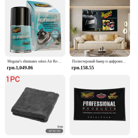
Meguiar's eliminates odors Air Re-Freshener
Поліестеровий банер із цифровим друком із прапором Ft Meguiars для оформлення стін гаража з латунними втулками
грн.1,049.86
грн.158.55