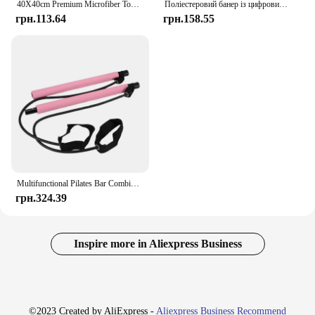
40X40cm Premium Microfiber Towels Car Care Washing Thicken Towel Car Detailing Drying Cloth Cleaning Tool Auto Wash Accessories
Поліестеровий банер із цифровим друком із прапором Ft Meguiars для оформлення стін гаража з латунними втулками
грн.113.64
грн.158.55
Multifunctional Pilates Bar Combination Fitness Bar Yoga Chest Expansion Tension Rope Back Trainer Elastic Rope Stretching Belt
грн.324.39
Inspire more in Aliexpress Business
©2023 Created by AliExpress -
Aliexpress Business Recommend