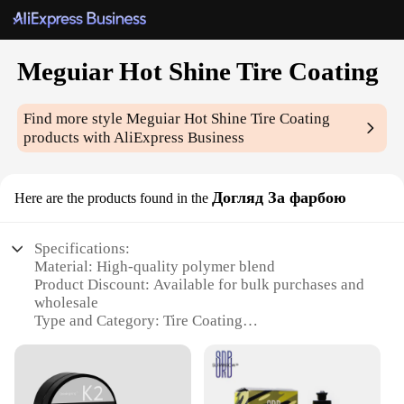
Meguiar Hot Shine Tire Coating
Find more style
Meguiar Hot Shine Tire Coating
products with AliExpress Business
Догляд За фарбою
Here are the products found in the
Specifications:
Material: High-quality polymer blend
Product Discount: Available for bulk purchases and
wholesale
Type and Category: Tire Coating
Design and Style: Sleek, easy-to-apply formula
Usage and Purpose: Enhances tire appearance and
durability
Performance and Property: UV-resistant, water-