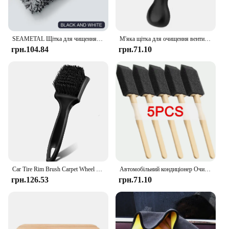
SEAMETAL Щітка для чищення ободів автомобільних коліс Портативна плюшева щітка для втулки автомобіля Інструмент для миття деталей автомобіля Щітка для видалення пилу
М'яка щітка для очищення вентиляційних отворів автомобіля з оболонкою Інструмент для чищення салону автомобіля Штучна автомобільна щітка Автомобільна щілина для пилу Деталі автомобіля
грн.104.84
грн.71.10
Car Tire Rim Brush Carpet Wheel Hub Cleaning Brushes Car Wheels Detailing Cleaning Brush Kit Auto Washing Tools Car Accessories
Автомобільний кондиціонер Очищувач вентиляційних отворів Щітка для чищення Деталі Скраб Щітки Вихідна мийка Пилосос Видалення пилу Інструмент для чищення салону автомобіля
грн.126.53
грн.71.10