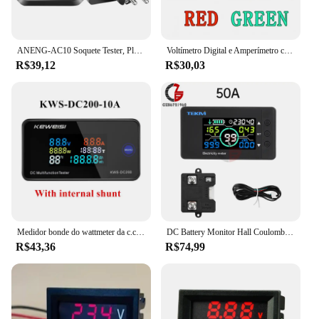
ANENG-AC10 Soquete Tester, Plug Linha Zero, Polaridade Fase Tester, Multímetro Digital, UE Plug Tester
Voltímetro Digital e Amperímetro com Display Duplo, Detector de Tensão, Medidor de Corrente, Painel Amp, Medidor, LED Vermelho e Azul, DC 0-100V, 10A, 0,28 pol
R$39,12
R$30,03
Medidor bonde do wattmeter da c.c. de digitas do diodo emissor de luz do medidor da energia da alimentação de kws DC-200 voltímetro dc 0-200v kws com função 0-100a da restauração
DC Battery Monitor Hall Coulomb Tester, Display LED, voltímetro, amperímetro, medidor de energia, wattímetro, indicador de capacidade da bateria
R$43,36
R$74,99