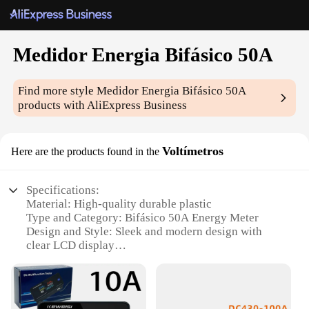
Medidor Energia Bifásico 50A
Find more style
Medidor Energia Bifásico 50A
products with AliExpress Business
Voltímetros
Here are the products found in the
Specifications:
Material: High-quality durable plastic
Type and Category: Bifásico 50A Energy Meter
Design and Style: Sleek and modern design with
clear LCD display
Usage and Purpose: Monitor energy consumption
for residential, commercial, and industrial settings
Typical Adaptive Scenario: Easily integrates with
various electrical systems