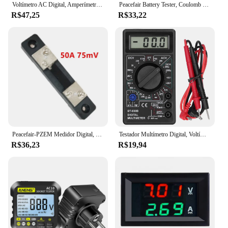
Voltímetro AC Digital, Amperímetro com Temporizador Reset Função, Eletricidade Cumulativa, Medidor de Energia, Capacidade Atual Tester, 50 a 300V
Peacefair Battery Tester, Coulomb Counter Meter, Indicador de Capacidade da Bateria, Amperímetro, Voltímetro, DC 0-200V, 50A
R$47,25
R$33,22
Peacefair-PZEM Medidor Digital, Tensão e Corrente, Detector de Energia, Multímetro Automotivo, Voltímetro, Amperímetro, DC 6.5-100V, 20A, 50A, 100A
Testador Multímetro Digital, Voltímetro Elétrico, Amperímetro, Portátil, Multi Medidor, Bateria de Carro, Testador de Circuito, DT830B
R$36,23
R$19,94