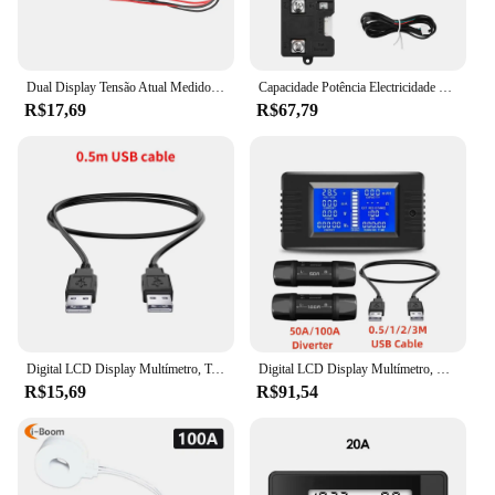
Dual Display Tensão Atual Medidor Detector, Voltímetro LED, Amperímetro, Detector com Transformador, AC 220V, 10A, 50A, 100A
Capacidade Potência Electricidade Voltagem Medidor, Monitor de Bateria, Coulomb Tester, Voltímetro Digital, Amperímetro, DC 7.5-100V, 50A, 100A, 300A, 500A
R$17,69
R$67,79
Digital LCD Display Multímetro, Tensão Atual, Medidor De Energia De Potência, Atualização Porta USB, Amperímetro, Voltímetro, PZEM-051 50A, DC 6.5-100V
Digital LCD Display Multímetro, Monitor de Bateria, Energia Impedância Voltímetro, Wattímetro, DC 0-200V, 50A, 100A, 9 em 1, PZEM-015
R$15,69
R$91,54