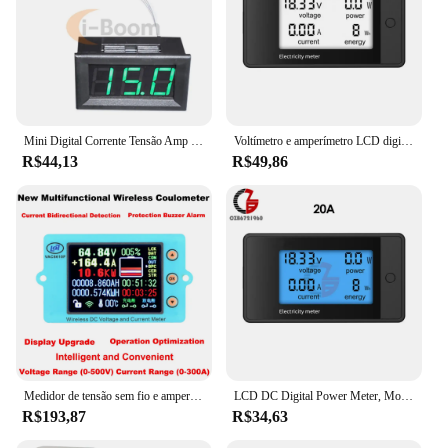
Mini Digital Corrente Tensão Amp Medidor, Amperímetro Medidor, Efeito Hall Sensor, indutiva Medição de Corrente, DC 5V-120V, 50A, 100A, 200A
Voltímetro e amperímetro LCD digital, Detector de energia de energia, Voltímetro de derivação, Tensão atual, 4-em-1, 20A, 50A, 100A, 200A, DC 8-100V
R$44,13
R$49,86
Medidor de tensão sem fio e amperímetro, 2.4 ", DC 500V, 100V, Sem fio, Bateria Solar de carregamento, Coulometer Capacidade, Power Detector, Tester 50A, 300A
LCD DC Digital Power Meter, Monitor de Tensão, Voltímetro, Amperímetro, Power Tester, Carro, 8V-100V, 20A, 50A, 100A, 200A, 4 em 1
R$193,87
R$34,63