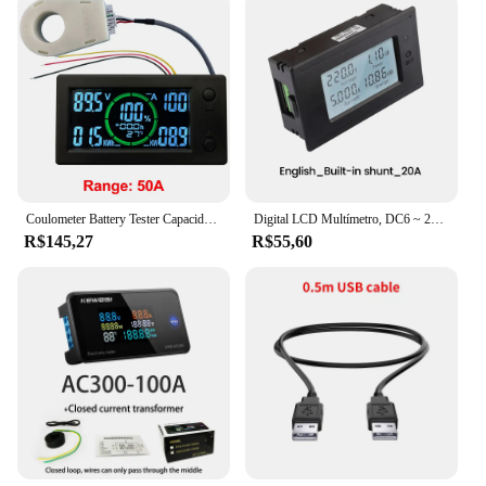
Coulometer Battery Tester Capacidade, Tela Colorida, Bluetooth, Hall Indicador, Tensão Atual Power Meter, DC 0-300V, 50A, 100A, 200A, 400A
Digital LCD Multímetro, DC6 ~ 200V, Tensão, Potência, Corrente, Energia, 4 em 1, Monitor Medidor, Voltímetro, Amperímetro, 20A, 50A, 100A
R$145,27
R$55,60