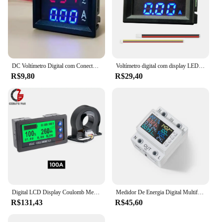
DC Voltímetro Digital com Conectar Fios, Amperímetro, Medidor de Tensão Atual, Tester, Dual LED Display Panel, 100V, 10A, 0.56 ", 1Pc
Voltímetro digital com display LED duplo, Amp Volt Gauge, tensão de alta precisão, detector atual, ferramentas de medição, 10A, 50A, 100A
R$9,80
R$29,40
Digital LCD Display Coulomb Medidor, Voltímetro Amperímetro de carro, H56CH, Tensão, Corrente, Poder, H56CH, DC 9-100V, 50A, 100A, 200A, 300A, 400A
Medidor De Energia Digital Multifuncional, Medidor De Potência Trilho Din, Display LED, Amperímetro De Voltagem, AC170-300V, KWS-302L, 0-9999KWH
R$131,43
R$45,60