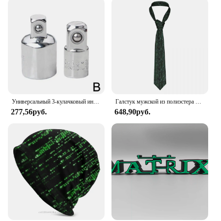
Универсальный 3-кулачковый инструмент для снятия масляного фильтра, автомобильный интерфейс масляного фильтра, масляный инструмент, специальные инструменты, инструменты для фильтров, гаечный ключ для ремонта, удаление R5G0
Галстук мужской из полиэстера «Матрица троица», 8 см
277,56руб.
648,90руб.