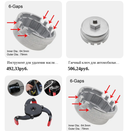
construction
Usage and Purpose: Efficient oil filter removal and
installation
Typical Adaptive Scenario: Suitable for various
vehicles with standard oil filters
Shape or Size or Weight or Quantity: Compact and
lightweight, easy to handle
Performance and Property: Precision-engineered for
optimal performance
Инструмент для удаления масляного фильтра для Toyota Matrix Prius Corolla RAV4 Lexus RX 450h ES350 ES300h гаечные ключи аксессуары 14 канавков 64,5 мм
Гаечный ключ для автомобильного масляного фильтра, алюминиевый колпачок, инструмент для снятия крышки для Toyota Prius Corolla Rav4 Matrix Lexus Camry Tundra Sienna Avalon
Features:
492,33руб.
506,24руб.
**Effortless Maintenance and Installation**
The Matrix Oil Filter Tool is a must-have for any
vehicle owner or mechanic seeking a reliable
solution for oil filter changes. Designed with the
user in mind, this tool is crafted from high-grade
steel, ensuring durability and longevity. Its
ergonomic design not only makes it comfortable to
use but also allows for a secure grip, reducing the
risk of slips and accidents. Whether you're a
professional mechanic or a DIY enthusiast, this tool
is your go-to companion for efficient oil filter