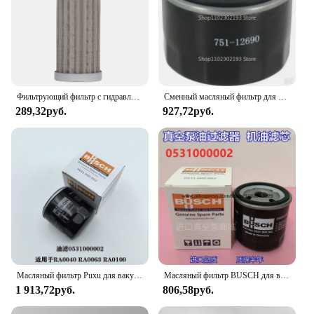
Фильтрующий фильтр с гидравлическим всасывающим клапаном, картридж масляного фильтра, металлическая сетчатая трубка, топливный всасывающий фильтр
Сменный масляный фильтр для MTD 751-12690
289,32руб.
927,72руб.
Масляный фильтр Puxu для вакуумного насоса, масляный фильтр, элемент масляного фильтра 0531000002 0531000001
Масляный фильтр BUSCH для вакуумного насоса, масляный фильтр 0531000002, элемент масляного фильтра 712, масляная сетка 940
1 913,72руб.
806,58руб.