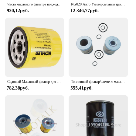
Часть масляного фильтра подходит для масляного фильтра Масляный фильтр повышенной производительности для Kawasaki 49065 0721; соответствует деталью 49065 7007
RG020 Авто Универсальный центрифужный масляный фильтр Дизельный двигатель Масляный фильтр Центрифужный масляный фильтр
920,12руб.
12 346,77руб.
Садовый Масляный фильтр для Kohler 52-050-02-S Pro Performance 52 050 02-S OEM запчасти для газонокосилки
Топливный фильтр/элемент масляного фильтра для трактора Shenniu Bison SN250 / SN254 с двигателем 295T, номер детали:
782,38руб.
555,41руб.