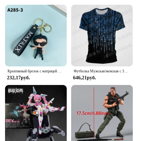
Креативный брелок с матрицей фильма, крутой хакер, нео-танк, брелок для ключей для мальчиков и девочек, сумка, подвеска, автомобильный брелок, оптовая продажа
Футболка Мужская/женская с 3D-принтом, модная зеленая матричная тенниска с коротким рукавом, крутая повседневная майка в стиле Харадзюку, на лето
232,17руб.
646,21руб.