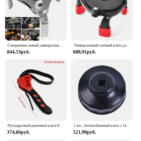
Совершенно новый универсальный ключ для масляного фильтра, регулируемая установка, неустановленный ключ для снятия, инструмент для ремонта, инструменты для ремонта автомобиля, инструмент для удаления
Универсальный гаечный ключ для масляного фильтра, 60-100 мм
844,53руб.
688,91руб.
Регулируемый ременной ключ 6/8 дюймов, Универсальный Съемный масляный фильтр, Открыватель цепи, съемник масляного фильтра, гаечный ключ, автомобильные аксессуары
1 шт., Автомобильный ключ с 14 канавками, 76 мм, 3/8 дюйма
374,66руб.
521,90руб.