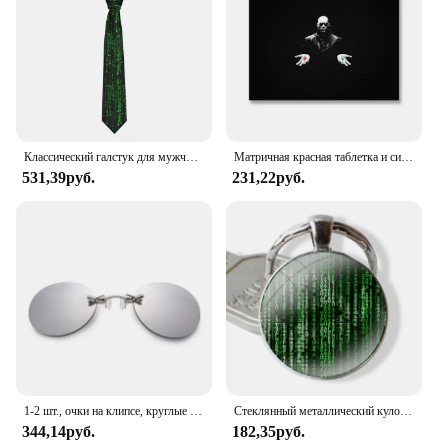
Классический галстук для мужчин и женщин с матричной программа, 8 см
Матричная красная таблетка и синяя таблетка Выберите свою жизнь холст печать домашний декор живопись плакат современное настенное искусство Рождественский подарок
531,39руб.
231,22руб.
1-2 шт., очки на клипсе, круглые солнцезащитные очки без оправы Matrix Morpheus, мини-безрамочные винтажные мужские очки UV400
Стеклянный металлический кулон, брелок для ключей, классический мужской и женский брелок для ключей, аксессуары, ювелирные изделия, подарки, матричный хакер
344,14руб.
182,35руб.