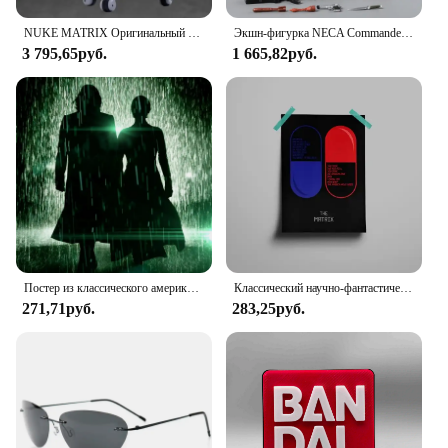
NUKE MATRIX Оригинальный комплект модели CYBER FOREST SHADOW GIRLS MAD WOLF Фигурка в сборе Модель игрушки Робот в подарок для мальчиков 160 мм
Экшн-фигурка NECA Commander o Schwarzenegger John Matrix из ПВХ, коллекционная Подарочная игрушка
3 795,65руб.
1 665,82руб.
Постер из классического американского фильма «The Matrix», высококачественный холст, ретро-искусство, идеально подходит для домашнего декора стен, идеально
Классический научно-фантастический фильм «Матрица», настенная картина, фильм 90-х годов, красный таблетка, синий таблетка, научно-фантастическая пленка, холст, художественные принты, декор для гостиной
271,71руб.
283,25руб.