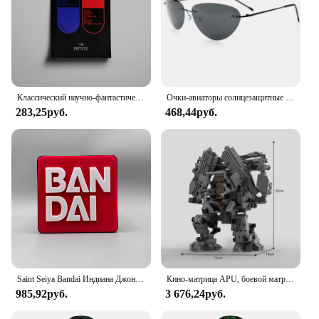
Классический научно-фантастический фильм «Матрица», настенная картина, фильм 90-х годов, красный таблетка, синий таблетка, научно-фантастическая пленка, холст, художественные принты, декор для гостиной
Очки-авиаторы солнцезащитные мужские без оправы, модные поляризационные ультралегкие солнечные очки-авиаторы из Матрицы, UV400
283,25руб.
468,44руб.
Saint Seiya Bandai Индиана Джонс Матрица Железный человек обратно в будущее 3D печать логотипа пленка стоячая фирменная табличка Decorat
Кино-матрица APU, боевой матричный робот, строительные блоки MOC-13752, пилонированный экзоскелет, мех, сборная модель, детская игрушка, подарок на день рождения
985,92руб.
3 676,24руб.