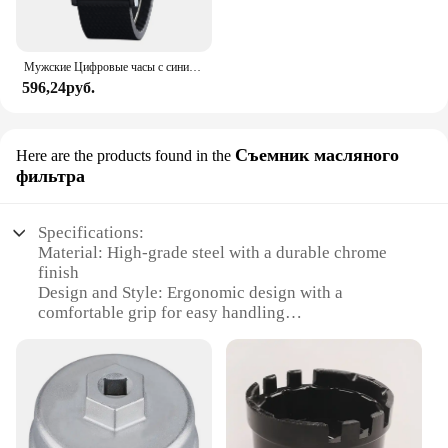
Мужские Цифровые часы с синим светодиодом Matrix, Классические креативные модные черные наручные часы
596,24руб.
Съемник масляного
Here are the products found in the
фильтра
Specifications:
Material: High-grade steel with a durable chrome
finish
Design and Style: Ergonomic design with a
comfortable grip for easy handling
Usage and Purpose: Ideal for changing oil filters on
various vehicles
Typical Adaptive Scenario: Suitable for both
professional mechanics and DIY enthusiasts
Shape or Size or Weight or Quantity: Compact and
lightweight, easy to store and transport