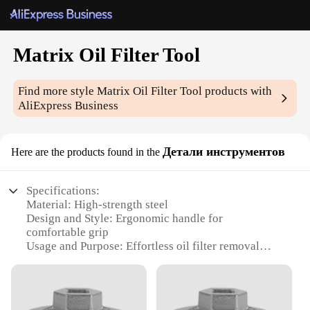
Matrix Oil Filter Tool
Find more style
Matrix Oil Filter Tool
products with
AliExpress Business
Детали инструментов
Here are the products found in the
Specifications:
Material: High-strength steel
Design and Style: Ergonomic handle for
comfortable grip
Usage and Purpose: Effortless oil filter removal
Typical Adaptive Scenario: Suitable for various
vehicle models
Shape or Size or Weight or Quantity: Compact and
lightweight for easy handling