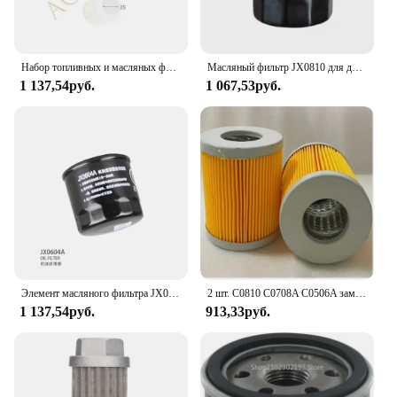
Набор топливных и масляных фильтров для Changchai 4L50B
Масляный фильтр JX0810 для детали двигателя dongfanghong Yangdong
1 137,54руб.
1 067,53руб.
Элемент масляного фильтра JX0604A для ATV700
2 шт. C0810 C0708A C0506A замена бумаги 490/480/485 комплект для ремонта фильтров дизельного масла JX0810 C0708 C0506
1 137,54руб.
913,33руб.