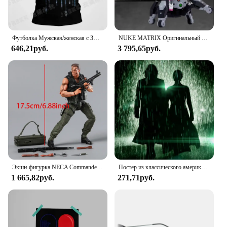
Футболка Мужская/женская с 3D-принтом, модная зеленая матричная тенниска с коротким рукавом, крутая повседневная майка в стиле Харадзюку, на лето
NUKE MATRIX Оригинальный комплект модели CYBER FOREST SHADOW GIRLS MAD WOLF Фигурка в сборе Модель игрушки Робот в подарок для мальчиков 160 мм
646,21руб.
3 795,65руб.
Экшн-фигурка NECA Commander o Schwarzenegger John Matrix из ПВХ, коллекционная Подарочная игрушка
Постер из классического американского фильма «The Matrix», высококачественный холст, ретро-искусство, идеально подходит для домашнего декора стен, идеально
1 665,82руб.
271,71руб.