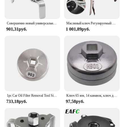
provide reliable solutions to their customers. The
Matrix Oil Filter Tool is a testament to quality,
performance, and value, ensuring that you get the
most out of your investment.
Совершенно новый универсальный ключ для масляного фильтра, регулируемая установка, неустановленный ключ для снятия, инструмент для ремонта, инструменты для ремонта автомобиля, инструмент для удаления
Масляный ключ Регулируемый Многофункциональный инструмент для разборки масляного фильтра транспортного средства инструмент для разборки фильтра
901,31руб.
1 001,89руб.
1pc Car Oil Filter Removal Tool Silver Universal 74mm Bowl Shaped Oil Filter Wrench Car Socket Wrench Parts Auto Accessories
Ключ 65 мм, 14 канавок, ключ для крышки масляного фильтра, инструмент, ключ для масляной сетки для Toyota, 4 цилиндра для Corolla, матрица, Prius, Rav4
733,18руб.
97,58руб.