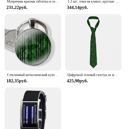
Матричная красная таблетка и синяя таблетка Выберите свою жизнь холст печать домашний декор живопись плакат современное настенное искусство Рождественский подарок
1-2 шт., очки на клипсе, круглые солнцезащитные очки без оправы Matrix Morpheus, мини-безрамочные винтажные мужские очки UV400
231,22руб.
344,14руб.
Стеклянный металлический кулон, брелок для ключей, классический мужской и женский брелок для ключей, аксессуары, ювелирные изделия, подарки, матричный хакер
Цифровой зеленый галстук из матрицы и компьютерного кода, галстук унисекс из полиэстера, 8 см, галстук для мужчин, повседневные классические аксессуары для рубашек
182,35руб.
425,90руб.