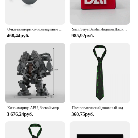
Очки-авиаторы солнцезащитные мужские без оправы, модные поляризационные ультралегкие солнечные очки-авиаторы из Матрицы, UV400
Saint Seiya Bandai Индиана Джонс Матрица Железный человек обратно в будущее 3D печать логотипа пленка стоячая фирменная табличка Decorat
468,44руб.
985,92руб.
Кино-матрица APU, боевой матричный робот, строительные блоки MOC-13752, пилонированный экзоскелет, мех, сборная модель, детская игрушка, подарок на день рождения
Пользовательский двоичный код матричная программа галстук мужской классический Шелковый хакер программатор Галстуки для бизнеса
3 676,24руб.
360,75руб.