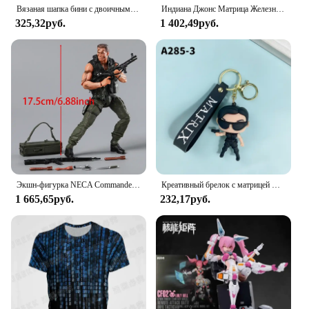
Вязаная шапка бини с двоичным кодом шапки для мужчин женщин мужчин Матрица Нео Андерсон морфеус фильм шапочки Лыжные шапки хлопковая шапка головные уборы
Индиана Джонс Матрица Железный человек обратно в будущее 3D печать логотипа пленка стоячая фирменная табличка украшение
325,32руб.
1 402,49руб.
Экшн-фигурка NECA Commander o на 30-летие, Джон Матрикс, Коллекционная модель, игрушка, подарок, кукла, фигурка
Креативный брелок с матрицей фильма, крутой хакер, нео-танк, брелок для ключей для мальчиков и девочек, сумка, подвеска, автомобильный брелок, оптовая продажа
1 665,65руб.
232,17руб.