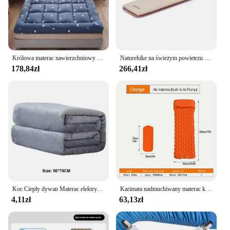
Królowa materac nawierzchniowy do ulga w bólu ciała, 1000 GSM bardzo gruba podkład na materac pokrowiec z elastyczna kieszeń, nakładka na łóżko z włókna 7D
Naturehike na świeżym powietrzu elastyczna tkanina kempingowe grube samopompujące karimata materac dmuchany
178,84zł
266,41zł
Koc Ciepły dywan Materac elektryczny Biuro domowe Ocieplacz na kolana Wielofunkcyjny koc 50 * 70 CM
Karimata nadmuchiwany materac kempingowego na zewnątrz z poduszkami ultralekka mata powietrzna zbudowana w pompka inflatora wędrówkach
4,11zł
63,13zł