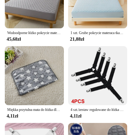
Wodoodporne łóżko pokrycie materaca dopasowane prześcieradło ochraniacz na materac pojedyncze/podwójne/140/160 Muti rozmiar szary/biały
1 szt. Grube pokrycie materaca tkaniny 3D, 100% materac wodoodporny ochraniacz, miękkie i oddychające prześcieradło dopasowane (bez poszewki na poduszkę)
45,68zł
21,88zł
Miękka przytulna mata do łóżka dla małych i dużych psów Kość Gwiazda Awokado Nadruk Ciepły materac Koc do spania dla kota Szczeniak Materiały podróżne
4 szt./zestaw regulowane do łóżka zaczepów do prześcieradeł na prześcieradło pokrycie materaca koce uchwyt na kołdry organizują gadżety
4,11zł
4,11zł