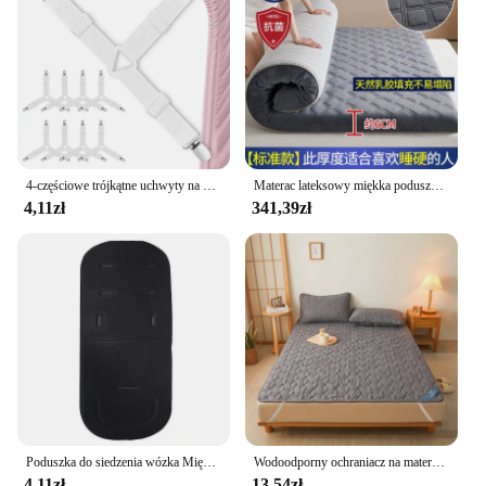
4-częściowe trójkątne uchwyty na prześcieradła Regulowany elastyczny pokrowiec na materac Uchwyt narożny Klipsy do łóżek Zapięcia do pończoch Paski
Materac lateksowy miękka poduszka akademik pojedyncze łóżko piętrowe specjalne zagęszczony gospodarstwa domowego podwójne łóżko mata tatami
4,11zł
341,39zł
Poduszka do siedzenia wózka Miękki wózek dziecięcy Wózek samochodowy Wysokie krzesełko Poduszki do wózka Dziecięcy materac do wózka Miękka podkładka Duże rozmiary
Wodoodporny ochraniacz na materac - oddychający, bezszumowy pokrowiec na materac z 4 elastycznymi paskami narożnymi Pasuje do głębokości do 40 cm
4,11zł
13,54zł