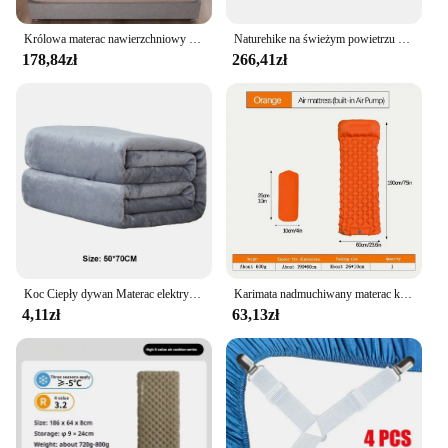
Królowa materac nawierzchniowy do ulga w bólu ciała, 1000 GSM bardzo gruba podkład na materac pokrowiec z elastyczna kieszeń, nakładka na łóżko z włókna 7D
Naturehike na świeżym powietrzu elastyczna tkanina kempingowe grube samopompujące karimata materac dmuchany
178,84zł
266,41zł
Koc Ciepły dywan Materac elektryczny Biuro domowe Ocieplacz na kolana Wielofunkcyjny koc 50 * 70 CM
Karimata nadmuchiwany materac kempingowego na zewnątrz z poduszkami ultralekka mata powietrzna zbudowana w pompka inflatora wędrówkach
4,11zł
63,13zł