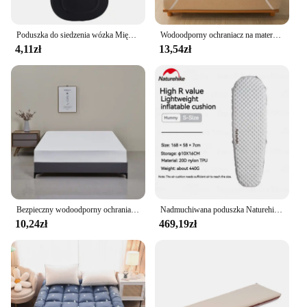
Poduszka do siedzenia wózka Miękki wózek dziecięcy Wózek samochodowy Wysokie krzesełko Poduszki do wózka Dziecięcy materac do wózka Miękka podkładka Duże rozmiary
Wodoodporny ochraniacz na materac - oddychający, bezszumowy pokrowiec na materac z 4 elastycznymi paskami narożnymi Pasuje do głębokości do 40 cm
4,11zł
13,54zł
Bezpieczny wodoodporny ochraniacz na materac, miękki, wygodny, oddychający pokrowiec na materac w jednolitym kolorze, można prać w pralce
Nadmuchiwana poduszka Naturehike Camping Ultralight R-5.8 Winter Warm -20 ° C Outdoor Travel Hiking Przenośny materac dmuchany do spania
10,24zł
469,19zł