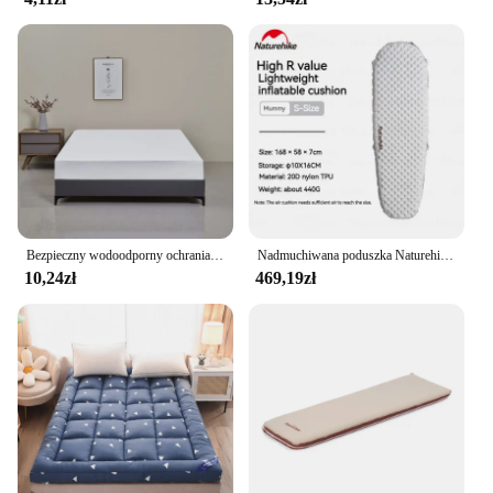
Bezpieczny wodoodporny ochraniacz na materac, miękki, wygodny, oddychający pokrowiec na materac w jednolitym kolorze, można prać w pralce
Nadmuchiwana poduszka Naturehike Camping Ultralight R-5.8 Winter Warm -20 ° C Outdoor Travel Hiking Przenośny materac dmuchany do spania
10,24zł
469,19zł