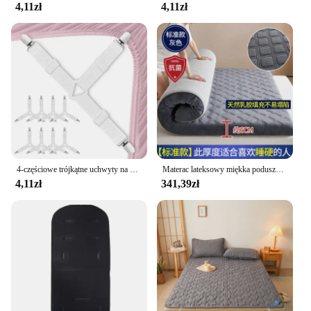
4,11zł
4,11zł
4-częściowe trójkątne uchwyty na prześcieradła Regulowany elastyczny pokrowiec na materac Uchwyt narożny Klipsy do łóżek Zapięcia do pończoch Paski
Materac lateksowy miękka poduszka akademik pojedyncze łóżko piętrowe specjalne zagęszczony gospodarstwa domowego podwójne łóżko mata tatami
4,11zł
341,39zł