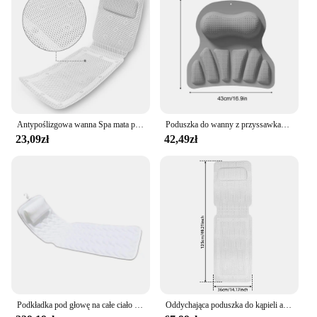
Antypoślizgowa wanna Spa mata podkład na materac pianka PVC oddychająca siatka 3D warstwy poduszka do kąpieli z poduszką poduszka do wanny całego ciała
Poduszka do wanny z przyssawkami Poduszka do wanny Podparcie pleców Poduszka pod szyję Poduszka do wanny Relaksujące poduszki do kąpieli Mata do masażu
23,09zł
42,49zł
Podkładka pod głowę na całe ciało Podkładka na materac Antypoślizgowe podparcie pleców do wanny SPA w salonie łazienkowym
Oddychająca poduszka do kąpieli antypoślizgowa siateczkowa zagłówek z wanna z hydromasażem 3D z przyssawką podtrzymującym dekolt z tyłu całego ciała zapasy w łazience