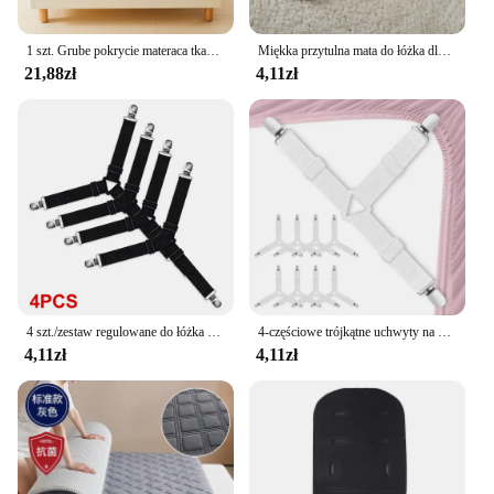
1 szt. Grube pokrycie materaca tkaniny 3D, 100% materac wodoodporny ochraniacz, miękkie i oddychające prześcieradło dopasowane (bez poszewki na poduszkę)
Miękka przytulna mata do łóżka dla małych i dużych psów Kość Gwiazda Awokado Nadruk Ciepły materac Koc do spania dla kota Szczeniak Materiały podróżne
21,88zł
4,11zł
4 szt./zestaw regulowane do łóżka zaczepów do prześcieradeł na prześcieradło pokrycie materaca koce uchwyt na kołdry organizują gadżety
4-częściowe trójkątne uchwyty na prześcieradła Regulowany elastyczny pokrowiec na materac Uchwyt narożny Klipsy do łóżek Zapięcia do pończoch Paski
4,11zł
4,11zł