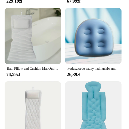
229,19zł
67,99zł
Bath Pillow and Cushion Mat Quilted Mattress for Head Neck Soak SPA Bathing
Poduszka do sauny nadmuchiwana poduszka Spa z gorącym źródłem wanna do masażu poduszka do wstrzykiwania wody przeciw hemoroidalnej
74,59zł
26,39zł