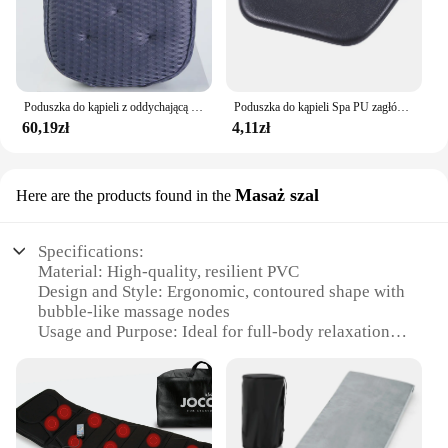
Poduszka do kąpieli z oddychającą siatką 4D i 7 przyssawkami, które wspierają głowę, plecy, ramiona i szyję, nadaje się do wszystkich kąpieli
Poduszka do kąpieli Spa PU zagłówek wanny wodoodporna poduszka kąpielowa piankowa wanna wanna zagłówek przyssawka poduszki pod kark wodoodporna wanna
60,19zł
4,11zł
Masaż szal
Here are the products found in the
Specifications:
Material: High-quality, resilient PVC
Design and Style: Ergonomic, contoured shape with
bubble-like massage nodes
Usage and Purpose: Ideal for full-body relaxation
and targeted muscle relief
Typical Adaptive Scenario: Suitable for home or
professional use
Shape or Size or Weight or Quantity: Generous size
to accommodate various body types