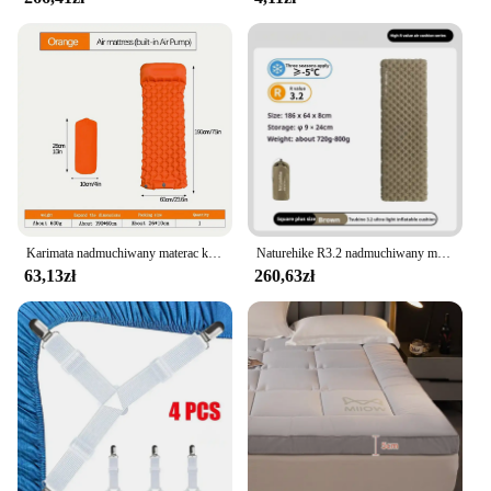
Karimata nadmuchiwany materac kempingowego na zewnątrz z poduszkami ultralekka mata powietrzna zbudowana w pompka inflatora wędrówkach
Naturehike R3.2 nadmuchiwany materac Camping karimata Ultralekka poduszka powietrzna do pieszych wędrówek na świeżym powietrzu Trekking ciepła podróż przenośna
63,13zł
260,63zł