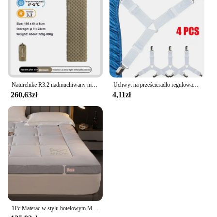
Naturehike R3.2 nadmuchiwany materac Camping karimata Ultralekka poduszka powietrzna do pieszych wędrówek na świeżym powietrzu Trekking ciepła podróż przenośna
Uchwyt na prześcieradło regulowane elastyczne 12 klipsów uchwyt stały zapięcia na materac koce do przykrycia chwytaków mocujących pasek antypoślizgowy
260,63zł
4,11zł
1Pc Materac w stylu hotelowym Miękka poduszka Domowa sypialnia Mata Tatami Materac Zagęszczony karimata Pojedyncze podwójne łóżko Materac Vrzone