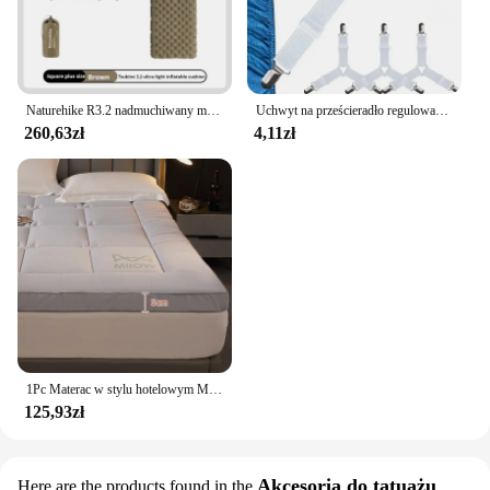
Naturehike R3.2 nadmuchiwany materac Camping karimata Ultralekka poduszka powietrzna do pieszych wędrówek na świeżym powietrzu Trekking ciepła podróż przenośna
Uchwyt na prześcieradło regulowane elastyczne 12 klipsów uchwyt stały zapięcia na materac koce do przykrycia chwytaków mocujących pasek antypoślizgowy
260,63zł
4,11zł
1Pc Materac w stylu hotelowym Miękka poduszka Domowa sypialnia Mata Tatami Materac Zagęszczony karimata Pojedyncze podwójne łóżko Materac Vrzone
125,93zł
Akcesoria do tatuażu
Here are the products found in the