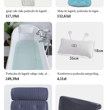
ępuje całe ciało poduszki do kąpieli, poduszki do wanny z 13 antypoślizgowymi przyssawkami, poduszka do wanny Spa na głowę, szyję, ramiona
Mata do kąpieli, poduszka do kąpieli całego ciała Materac do kąpieli z przyssawkami, poduszka do kąpieli na szyi i plecach do domu, spa, wanny Materac
117,19zł
132,63zł
Poduszka do kąpieli całego ciała, ulepszona antypoślizgowa poduszka do kąpieli do wanny, wanna Spa poduszka materac do głowy szyi ramię i oparcie
Komfortowa poduszka antypoślizgowa na szyję i plecy Poduszka do wanny z hydromasażem Miękki zagłówek Masaż Przyssawka Poduszka do wanny z hydromasażem Akcesorium
249,39zł
4,11zł