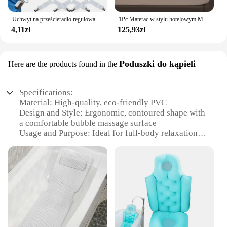
Uchwyt na prześcieradło regulowane elastyczne 12 klipsów uchwyt stały zapięcia na materac koce do przykrycia chwytaków mocujących pasek antypoślizgowy
1Pc Materac w stylu hotelowym Miękka poduszka Domowa sypialnia Mata Tatami Materac Zagęszczony karimata Pojedyncze podwójne łóżko Materac Vrzone
4,11zł
125,93zł
Poduszki do kąpieli
Here are the products found in the
Specifications:
Material: High-quality, eco-friendly PVC
Design and Style: Ergonomic, contoured shape with
a comfortable bubble massage surface
Usage and Purpose: Ideal for full-body relaxation
and spa-like experiences
Performance and Property: Durable and resistant to
wear and tear
Parts and Accessories: Comes with a convenient
carry handle for easy transportation
Size: Generously sized to accommodate a variety of
body types
Features: