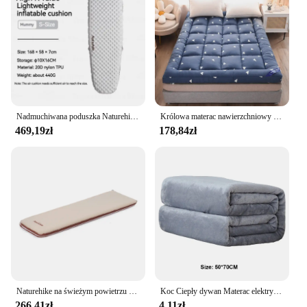
Nadmuchiwana poduszka Naturehike Camping Ultralight R-5.8 Winter Warm -20 ° C Outdoor Travel Hiking Przenośny materac dmuchany do spania
Królowa materac nawierzchniowy do ulga w bólu ciała, 1000 GSM bardzo gruba podkład na materac pokrowiec z elastyczna kieszeń, nakładka na łóżko z włókna 7D
469,19zł
178,84zł
Naturehike na świeżym powietrzu elastyczna tkanina kempingowe grube samopompujące karimata materac dmuchany
Koc Ciepły dywan Materac elektryczny Biuro domowe Ocieplacz na kolana Wielofunkcyjny koc 50 * 70 CM
266,41zł
4,11zł