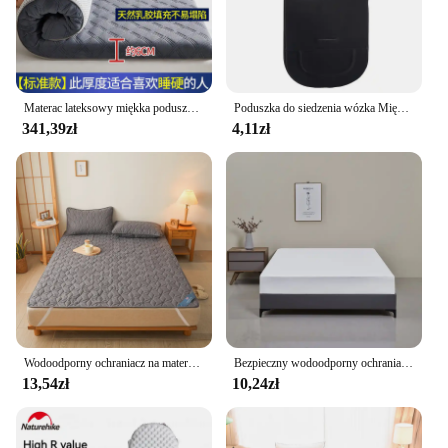
Materac lateksowy miękka poduszka akademik pojedyncze łóżko piętrowe specjalne zagęszczony gospodarstwa domowego podwójne łóżko mata tatami
Poduszka do siedzenia wózka Miękki wózek dziecięcy Wózek samochodowy Wysokie krzesełko Poduszki do wózka Dziecięcy materac do wózka Miękka podkładka Duże rozmiary
341,39zł
4,11zł
Wodoodporny ochraniacz na materac - oddychający, bezszumowy pokrowiec na materac z 4 elastycznymi paskami narożnymi Pasuje do głębokości do 40 cm
Bezpieczny wodoodporny ochraniacz na materac, miękki, wygodny, oddychający pokrowiec na materac w jednolitym kolorze, można prać w pralce
13,54zł
10,24zł