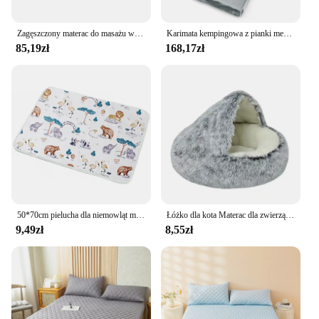
Zagęszczony materac do masażu w salonie kosmetycznym zapobiega blaknięciu, do użytku zimowego
Karimata kempingowa z pianki memory, lekka mata do spania z flanelowym pokrowcem, w zestawie torba do noszenia, materac dla gości na podróż, wędrówki, do domu, 183 x 62,5 x 6,5 cm
85,19zł
168,17zł
50*70cm pielucha dla niemowląt mata do przewijania przenośna składana, składana, zmywalna, materac wodoodporny podróży Pad maty podłogowe poduszka wielokrotnego użytku osłona na Pad
Łóżko dla kota Materac dla zwierząt Ciepłe miękkie pluszowe łóżko dla zwierząt z pokrowcem Okrągłe gniazdo dla kota Jaskinia dla małych psów kotek
9,49zł
8,55zł