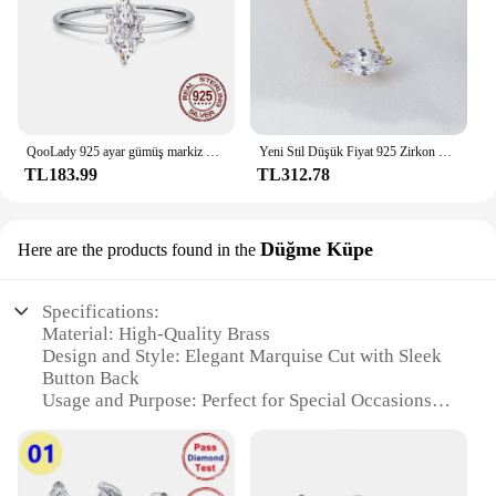
QooLady 925 ayar gümüş markiz kesim parlak kübik zirkonya parmak yüzük kadın kızlar akşam yemeği parti aksesuarları takı SR016
Yeni Stil Düşük Fiyat 925 Zirkon Taşlı Markiz Kolye Pençe Ayarı Kolye
TL183.99
TL312.78
Düğme Küpe
Here are the products found in the
Specifications:
Material: High-Quality Brass
Design and Style: Elegant Marquise Cut with Sleek
Button Back
Usage and Purpose: Perfect for Special Occasions,
Weddings, and Formal Events
Shape or Size or Weight or Quantity: Available in
Sets of 10 or Individually
Performance and Property: Durable and