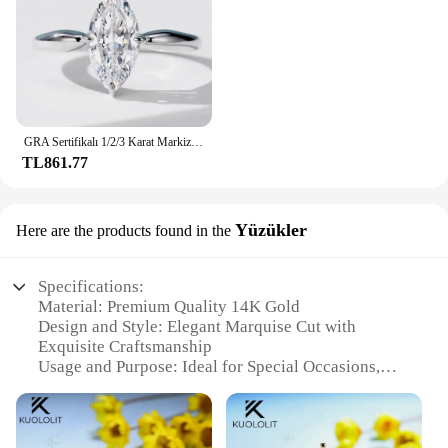
GRA Sertifikalı 1/2/3 Karat Markiz Kesim Mozanit Tektaş Pırlanta Yüzük Kadınlar için 925 Ayar Gümüş Nişan Alyans
TL861.77
Yüzükler
Here are the products found in the
Specifications:
Material: Premium Quality 14K Gold
Design and Style: Elegant Marquise Cut with
Exquisite Craftsmanship
Usage and Purpose: Ideal for Special Occasions,
Weddings, or as a Timeless Gift
Shape or Size or Weight or Quantity: Available in
Various Sizes and Sets
Performance and Property: Durable and