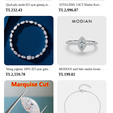
QooLady moda 925 ayar gümüş markiz kesim kübik zirkon göz kamaştırıcı düğün nişan yüzükler kadınlar için güzel takı SE012
ATTAGEMS 3.0CT Markiz Kesim Mozanit Alyans Kadınlar Için 14*7mm Lab Elmas S925 Ayar Gümüş Düğün Parti Takı
TL232.43
TL2,996.87
Wong yağmur 100% 925 ayar gümüş yuvarlak markiz kesim simüle mozanit taş lüks bilezikler güzel takı noel hediyesi
MODIAN zarif lüks markiz kesim kadınlar için CZ yüzük 925 ayar gümüş yüzük düğün nişan hediye güzel takı aksesuarları
TL2,559.78
TL199.02