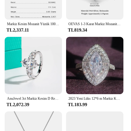
Markiz Kesim Mozanit Yüzük 100% 14 K Altın Pırlanta Yüzük D Renk VVS1 Kadınlar için Hediye Yıldönümü Düğün Güzel Takı
OEVAS 1-3 Karat Markiz Mozanit Nişan Yüzüğü Kadınlar Için 925 Ayar Gümüş Tam Elmas Düğün Parti Güzel Takı
TL2,337.11
TL819.34
AnuJewel 3ct Markiz Kesim D Renk Mozanit Pırlanta Nişan Yüzüğü 925 Ayar Gümüş Cer kadın Takı Toptan
2023 Yeni Lüks 12*6 m Markiz Kesim AAAA Zirkon 925 Ayar Gümüş Nişan Yüzüğü Kadınlar için Yıldönümü Hediye Takı Toptan
TL2,072.39
TL183.99