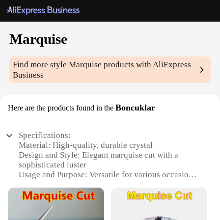
Marquise
Find more style
Marquise
products with AliExpress
Business
Boncuklar
Here are the products found in the
Specifications:
Material: High-quality, durable crystal
Design and Style: Elegant marquise cut with a
sophisticated luster
Usage and Purpose: Versatile for various occasions,
from formal events to everyday wear
Shape or Size or Weight or Quantity: Available in
sets of multiple marquise pieces
Performance and Property: Excellent light