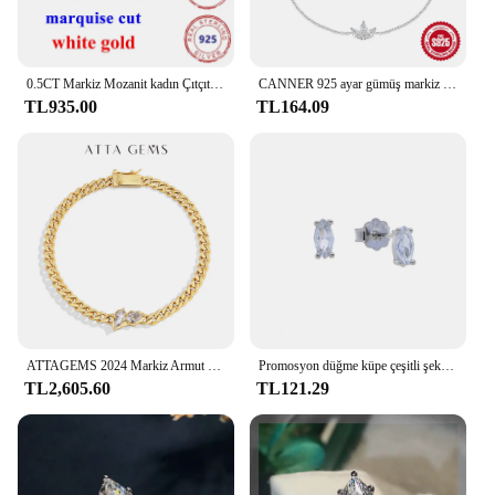
0.5CT Markiz Mozanit kadın Çıtçıt Güzel Küpe En Kaliteli 925 Gümüş Kaplama 18 k Beyaz Altın Küpe Kadın Erkek için Yeni
CANNER 925 ayar gümüş markiz zirkonya taç kolye altın zincirler kadın bilezik kadınlar takı bilezik bilezik hediye
TL935.00
TL164.09
ATTAGEMS 2024 Markiz Armut Mükemmel Kesim 0.9CTW Mozanit Bilezik Adam Kadınlar için D VVS1 Gerçek S925 Gümüş Küba Zincir Parti Hediye
Promosyon düğme küpe çeşitli şekilli geometrik kalp yuvarlak kare markiz Oval narin 925 ayar gümüş takı
TL2,605.60
TL121.29