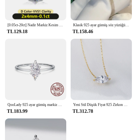
[0.05ct-20ct] Nadir Markiz Kesim Mozanit Gevşek Taş D Renk VVS1 GRA Süper Beyaz Markiz Mozanit Pırlanta Toptan
Klasik 925 ayar gümüş söz yüzüğü markiz kesim 3ct kadınlar için simüle elmas nişan alyanslar parti takı
TL129.18
TL158.46
QooLady 925 ayar gümüş markiz kesim parlak kübik zirkonya parmak yüzük kadın kızlar akşam yemeği parti aksesuarları takı SR016
Yeni Stil Düşük Fiyat 925 Zirkon Taşlı Markiz Kolye Pençe Ayarı Kolye
TL183.99
TL312.78