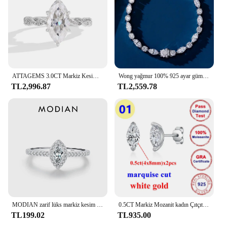
ATTAGEMS 3.0CT Markiz Kesim Mozanit Alyans Kadınlar Için 14*7mm Lab Elmas S925 Ayar Gümüş Düğün Parti Takı
Wong yağmur 100% 925 ayar gümüş yuvarlak markiz kesim simüle mozanit taş lüks bilezikler güzel takı noel hediyesi
TL2,996.87
TL2,559.78
MODIAN zarif lüks markiz kesim kadınlar için CZ yüzük 925 ayar gümüş yüzük düğün nişan hediye güzel takı aksesuarları
0.5CT Markiz Mozanit kadın Çıtçıt Güzel Küpe En Kaliteli 925 Gümüş Kaplama 18 k Beyaz Altın Küpe Kadın Erkek için Yeni
TL199.02
TL935.00