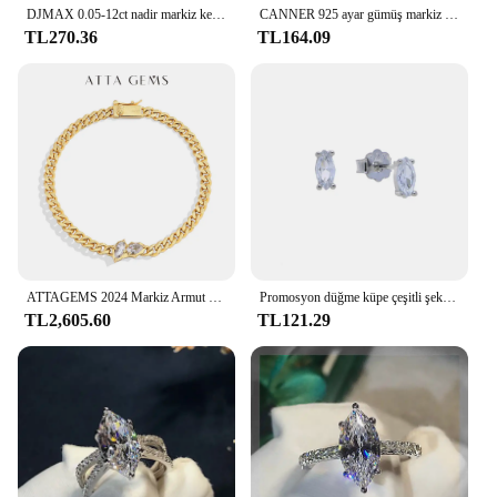
DJMAX 0.05-12ct nadir markiz kesim moissanit gevşek taş D renk VVS1 süper beyaz sertifikalı markiz Moissanite elmas
CANNER 925 ayar gümüş markiz zirkonya taç kolye altın zincirler kadın bilezik kadınlar takı bilezik bilezik hediye
TL270.36
TL164.09
ATTAGEMS 2024 Markiz Armut Mükemmel Kesim 0.9CTW Mozanit Bilezik Adam Kadınlar için D VVS1 Gerçek S925 Gümüş Küba Zincir Parti Hediye
Promosyon düğme küpe çeşitli şekilli geometrik kalp yuvarlak kare markiz Oval narin 925 ayar gümüş takı
TL2,605.60
TL121.29