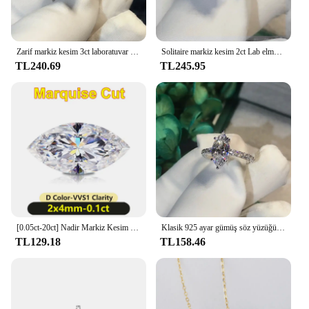
Zarif markiz kesim 3ct laboratuvar elmas yüzük beyaz altın dolu Bijou nişan alyans kadınlar için gelin partisi takı
Solitaire markiz kesim 2ct Lab elmas yüzük 925 ayar gümüş Bijou nişan düğün band yüzük kadınlar için menl parti takı
TL240.69
TL245.95
[0.05ct-20ct] Nadir Markiz Kesim Mozanit Gevşek Taş D Renk VVS1 GRA Süper Beyaz Markiz Mozanit Pırlanta Toptan
Klasik 925 ayar gümüş söz yüzüğü markiz kesim 3ct kadınlar için simüle elmas nişan alyanslar parti takı
TL129.18
TL158.46