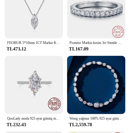
FEOBUR 5*10mm 1CT Markiz Kesim Mozanit Pırlanta Kolye Kadınlar için Sertifikalı 925 Ayar Gümüş Boyun Zinciri Parti Takı Hediye
Promise Markiz kesim 3ct Simüle Pırlanta Yüzük 925 Ayar Gümüş Nişan Alyans Kadınlar Takı için Noel Hediyesi
TL473.12
TL167.09
QooLady moda 925 ayar gümüş markiz kesim kübik zirkon göz kamaştırıcı düğün nişan yüzükler kadınlar için güzel takı SE012
Wong yağmur 100% 925 ayar gümüş yuvarlak markiz kesim simüle mozanit taş lüks bilezikler güzel takı noel hediyesi
TL232.43
TL2,559.78