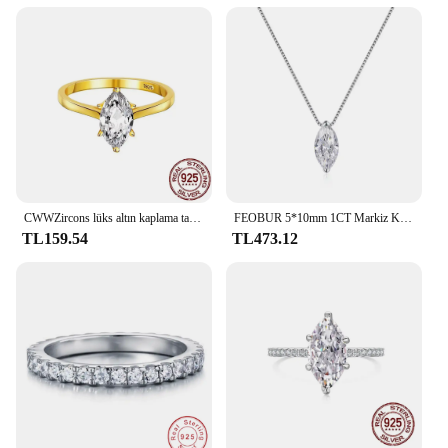
beauty; it's about versatility. Available in a range of
sizes, from dainty to bold, these rings are perfect for
those who appreciate a touch of sparkle without
overwhelming their style. The sets, which include
multiple rings, offer the opportunity to mix and
match, allowing for a personalized look that suits
your mood or outfit. Whether you're dressing up for
a formal event or adding a subtle touch of luxury to
your everyday ensemble, these rings are the perfect
accessory to elevate your style.
CWWZircons lüks altın kaplama takı S925 gümüş 1ct markiz kesim zirkon yüzük kadınlar için düğün nişan parti SR031
FEOBUR 5*10mm 1CT Markiz Kesim Mozanit Pırlanta Kolye Kadınlar için Sertifikalı 925 Ayar Gümüş Boyun Zinciri Parti Takı Hediye
**Quality and Authenticity**
TL159.54
TL473.12
Understanding the importance of quality, each
Marquise Yüzükler ring is meticulously crafted to
ensure it meets the highest standards. The durability
of the 14K gold ensures that these rings withstand
the test of time, while the hypoallergenic nature of
the material makes them suitable for those with
sensitive skin. Each ring is accompanied by a
certificate of authenticity, guaranteeing the value
and quality of your purchase. As a wholesale and
vendor-supplied product, you can trust that these