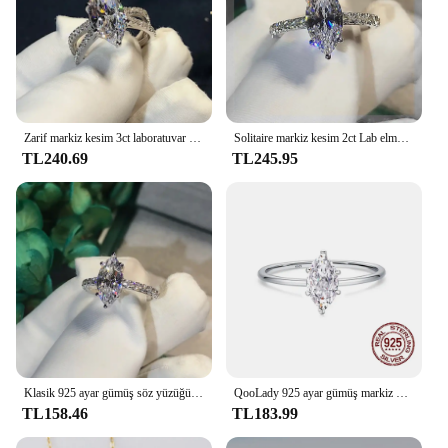
Zarif markiz kesim 3ct laboratuvar elmas yüzük beyaz altın dolu Bijou nişan alyans kadınlar için gelin partisi takı
Solitaire markiz kesim 2ct Lab elmas yüzük 925 ayar gümüş Bijou nişan düğün band yüzük kadınlar için menl parti takı
TL240.69
TL245.95
Klasik 925 ayar gümüş söz yüzüğü markiz kesim 3ct kadınlar için simüle elmas nişan alyanslar parti takı
QooLady 925 ayar gümüş markiz kesim parlak kübik zirkonya parmak yüzük kadın kızlar akşam yemeği parti aksesuarları takı SR016
TL158.46
TL183.99