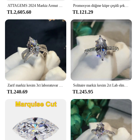
ATTAGEMS 2024 Markiz Armut Mükemmel Kesim 0.9CTW Mozanit Bilezik Adam Kadınlar için D VVS1 Gerçek S925 Gümüş Küba Zincir Parti Hediye
Promosyon düğme küpe çeşitli şekilli geometrik kalp yuvarlak kare markiz Oval narin 925 ayar gümüş takı
TL2,605.60
TL121.29
Zarif markiz kesim 3ct laboratuvar elmas yüzük beyaz altın dolu Bijou nişan alyans kadınlar için gelin partisi takı
Solitaire markiz kesim 2ct Lab elmas yüzük 925 ayar gümüş Bijou nişan düğün band yüzük kadınlar için menl parti takı
TL240.69
TL245.95