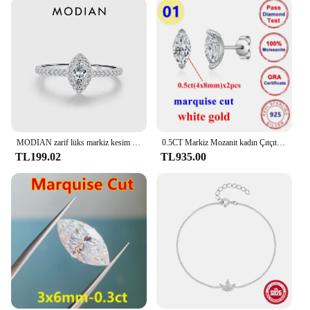
MODIAN zarif lüks markiz kesim kadınlar için CZ yüzük 925 ayar gümüş yüzük düğün nişan hediye güzel takı aksesuarları
0.5CT Markiz Mozanit kadın Çıtçıt Güzel Küpe En Kaliteli 925 Gümüş Kaplama 18 k Beyaz Altın Küpe Kadın Erkek için Yeni
TL199.02
TL935.00