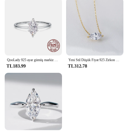
QooLady 925 ayar gümüş markiz kesim parlak kübik zirkonya parmak yüzük kadın kızlar akşam yemeği parti aksesuarları takı SR016
Yeni Stil Düşük Fiyat 925 Zirkon Taşlı Markiz Kolye Pençe Ayarı Kolye
TL183.99
TL312.78