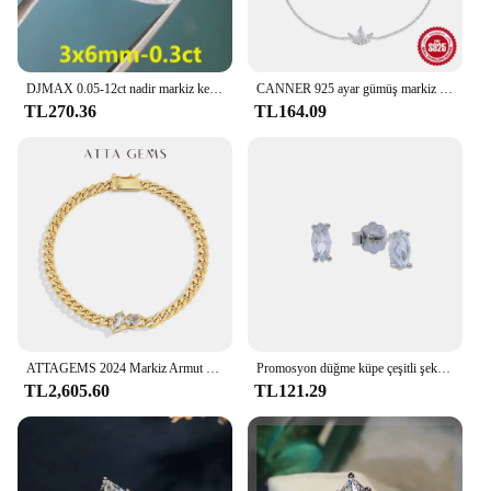
DJMAX 0.05-12ct nadir markiz kesim moissanit gevşek taş D renk VVS1 süper beyaz sertifikalı markiz Moissanite elmas
CANNER 925 ayar gümüş markiz zirkonya taç kolye altın zincirler kadın bilezik kadınlar takı bilezik bilezik hediye
TL270.36
TL164.09
ATTAGEMS 2024 Markiz Armut Mükemmel Kesim 0.9CTW Mozanit Bilezik Adam Kadınlar için D VVS1 Gerçek S925 Gümüş Küba Zincir Parti Hediye
Promosyon düğme küpe çeşitli şekilli geometrik kalp yuvarlak kare markiz Oval narin 925 ayar gümüş takı
TL2,605.60
TL121.29