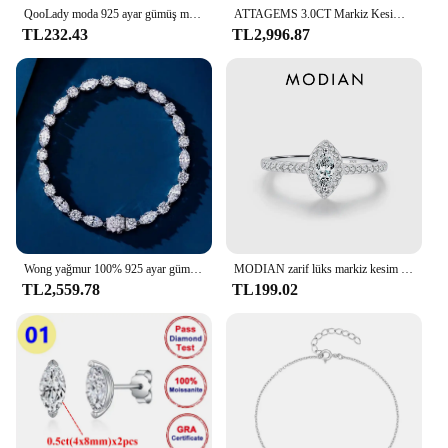
QooLady moda 925 ayar gümüş markiz kesim kübik zirkon göz kamaştırıcı düğün nişan yüzükler kadınlar için güzel takı SE012
ATTAGEMS 3.0CT Markiz Kesim Mozanit Alyans Kadınlar Için 14*7mm Lab Elmas S925 Ayar Gümüş Düğün Parti Takı
TL232.43
TL2,996.87
Wong yağmur 100% 925 ayar gümüş yuvarlak markiz kesim simüle mozanit taş lüks bilezikler güzel takı noel hediyesi
MODIAN zarif lüks markiz kesim kadınlar için CZ yüzük 925 ayar gümüş yüzük düğün nişan hediye güzel takı aksesuarları
TL2,559.78
TL199.02