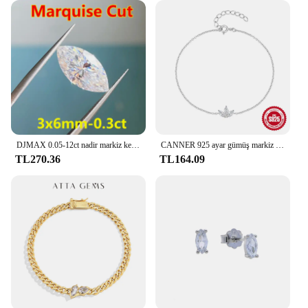
DJMAX 0.05-12ct nadir markiz kesim moissanit gevşek taş D renk VVS1 süper beyaz sertifikalı markiz Moissanite elmas
CANNER 925 ayar gümüş markiz zirkonya taç kolye altın zincirler kadın bilezik kadınlar takı bilezik bilezik hediye
TL270.36
TL164.09