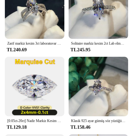
Zarif markiz kesim 3ct laboratuvar elmas yüzük beyaz altın dolu Bijou nişan alyans kadınlar için gelin partisi takı
Solitaire markiz kesim 2ct Lab elmas yüzük 925 ayar gümüş Bijou nişan düğün band yüzük kadınlar için menl parti takı
TL240.69
TL245.95
[0.05ct-20ct] Nadir Markiz Kesim Mozanit Gevşek Taş D Renk VVS1 GRA Süper Beyaz Markiz Mozanit Pırlanta Toptan
Klasik 925 ayar gümüş söz yüzüğü markiz kesim 3ct kadınlar için simüle elmas nişan alyanslar parti takı
TL129.18
TL158.46