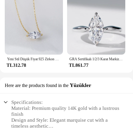
Yeni Stil Düşük Fiyat 925 Zirkon Taşlı Markiz Kolye Pençe Ayarı Kolye
GRA Sertifikalı 1/2/3 Karat Markiz Kesim Mozanit Tektaş Pırlanta Yüzük Kadınlar için 925 Ayar Gümüş Nişan Alyans
TL312.78
TL861.77
Yüzükler
Here are the products found in the
Specifications:
Material: Premium quality 14K gold with a lustrous
finish
Design and Style: Elegant marquise cut with a
timeless aesthetic
Usage and Purpose: Perfect for special occasions,