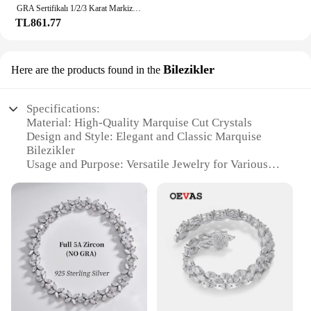
GRA Sertifikalı 1/2/3 Karat Markiz Kesim Mozanit Tektaş Pırlanta Yüzük Kadınlar için 925 Ayar Gümüş Nişan Alyans
TL861.77
Bilezikler
Here are the products found in the
Specifications:
Material: High-Quality Marquise Cut Crystals
Design and Style: Elegant and Classic Marquise
Bilezikler
Usage and Purpose: Versatile Jewelry for Various
Occasions
Shape or Size or Weight or Quantity: Available in
Sets for a Complete Look
Performance and Property: Durable and Sparkling
Crystals
Parts and Accessories: Comes with Complementary
Accessories
Features:
**Elegant Craftsmanship and Timeless Design**