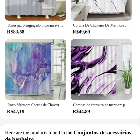
Dinossauro engraçado impermeável Banheiro Cortina, Gato bonito, Folhas Verdes Tecido, Pastel Cortinas Da Porta Do Toalete, Cortina De Mármore Moderno
Cortina De Chuveiro De Mármore Texturizado Para Decoração Do Banheiro, Tecido De Poliéster Lavável, Padrão De Arte Natural, Azul e Dourado, Preto e Branco
R$83,58
R$49,69
Roxo Mármore Cortina de Chuveiro, Lavanda Abstrato, Tecido Dourado, Cortinas De Banho, Ombre Moderno, Aquarela Ink Art, Casa Banho Set Decor
Cortinas de chuveiro de mármore preto abstrato, pano geométrico moderno, cortina de banho, arte design criativo, casa decoração do banheiro com ganchos
R$47,19
R$44,89
Conjuntos de acessórios
Here are the products found in the
de banheiro