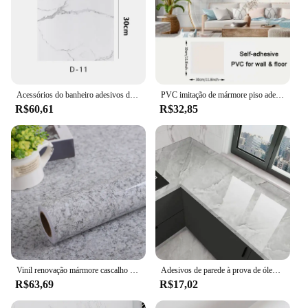
Acessórios do banheiro adesivos de parede de mármore falso painéis decorativos autoadesivos quarto impermeável resistente a manchas
PVC imitação de mármore piso adesivos, decalques de parede auto-adesivos, impermeável, banheiro, sala de estar, Moden, 10pcs
R$60,61
R$32,85
Vinil renovação mármore cascalho papéis de parede diy auto-adesivo cozinha armário do banheiro adesivo de parede casa decorativo papel de contato
Adesivos de parede à prova de óleo grosso Papel de parede impermeável autoadesivo de mármore Papel de contato removível para decoração do banheiro
R$63,69
R$17,02