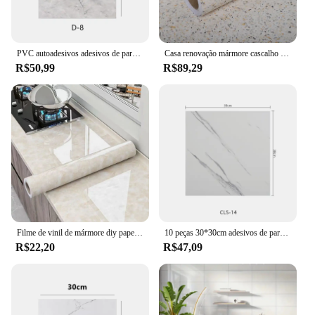
PVC autoadesivos adesivos de parede de mármore, papel de parede impermeável, decoração da parede do fundo, sala, quarto, banheiro, chão, 30cm x 30cm
Casa renovação mármore cascalho papéis de parede auto-adesivo vinil cozinha banheiro gabinete adesivos de papel de contato decorativo
R$50,99
R$89,29
Filme de vinil de mármore diy papel de parede autoadesivo banheiro cozinha armário bancadas papel contato pvc adesivos de parede à prova dwaterproof água
10 peças 30*30cm adesivos de parede autoadesivos anti-telha, adesivos de piso de banheiro de mármore, quarto de pvc à prova d'água e parede de sala de estar
R$22,20
R$47,09