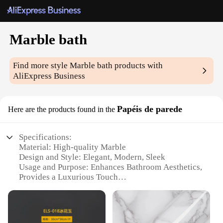
Marble bath
Find more style
Marble bath
products with
AliExpress Business
Papéis de parede
Here are the products found in the
Specifications:
Material: High-quality Marble
Design and Style: Elegant, Modern, Sleek
Usage and Purpose: Enhances Bathroom Aesthetics,
Provides a Luxurious Touch
Type and Category: Bathroom Wallpaper
Performance and Property: Water-resistant, Durable
Parts and Accessories: Complete Set for Easy
Installation