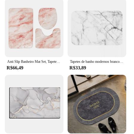
Anti Slip Banheiro Mat Set, Tapete De Banho Absorvente Em Forma De U, Tampa Da Tampa Do Assento Do Vaso Sanitário, Esteiras De Padrão De Mármore, 3pcs por conjunto
Tapetes de banho modernos branco preto ouro abstrato mármore cozinha tapete design geométrico antiderrapante quarto decoração casa
R$66,49
R$33,89