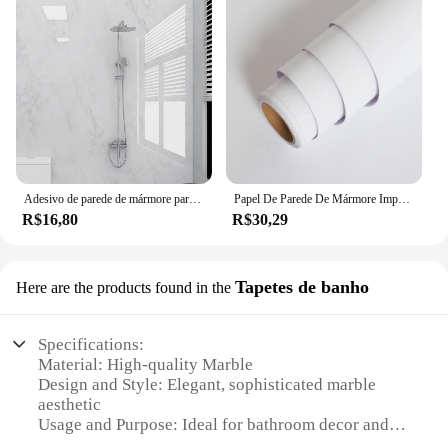
Adesivo de parede de mármore para banheiro e cozinha, à prova de óleo, à prova de moldes, impermeável, autoadesivo, papel de parede
Papel De Parede De Mármore Impermeável Contato Papel Adesivo De Parede De PVC À Prova De Óleo Auto-adesivo Banheiro Cozinha Bancada Home Decor Filme
R$16,80
R$30,29
Tapetes de banho
Here are the products found in the
Specifications:
Material: High-quality Marble
Design and Style: Elegant, sophisticated marble
aesthetic
Usage and Purpose: Ideal for bathroom decor and
functionality