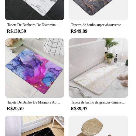
With their durability and timeless appeal, these
marble bath mats are a smart investment for any
bathroom setting.
Tapete De Banheiro De Diatomita Super Absorvente, Tapete De Banho De Mármore Antiderrapante, Capacho de entrada de chuveiro, Esteira de secagem rápida
Tapetes de banho super absorventes ultra finos, padrão de mármore, esteira de banho antiderrapante, tapete de lama diatomácea macia, capacho para chuveiro do banheiro
R$130,59
R$49,89
Tapete De Banho De Mármore Aquarela Antiderrapante, Capacho De Lama De Diatomácea, Tapete De Chuveiro De Cozinha Super Absorvente, Tapete Do Assoalho Do Vaso Sanitário, Decoração Do Quarto De Casa
Tapete de banho de grandes dimensões 80x120cm 60x90cm 50x80cm 40x60cm preto branco mármore fofo tapetes de chão fuax coelho rur tapetes de banheiro
R$29,59
R$39,97