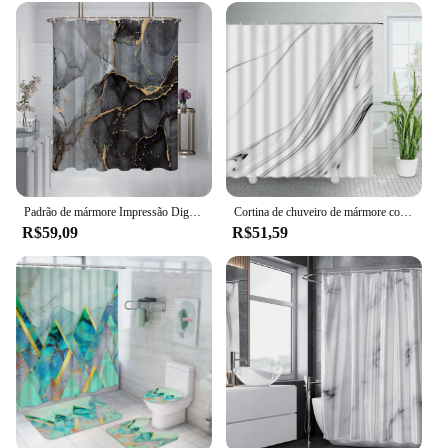
Padrão de mármore Impressão Digital Cortina De Chuveiro, Banheiro Divisória, Impermeável e Molde Resistente, Preto, 180x180cm, 1 Pc
Cortina de chuveiro de mármore com ganchos, geométrica, preto, branco, arte abstrata, tecido impermeável, decoração criativa do banheiro
R$59,09
R$51,59