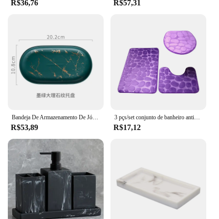
R$36,76
R$57,31
requiring minimal maintenance. The robustness of
the marble material also guarantees that the
accessories will withstand the test of time, ensuring
that your bathroom remains a serene and stylish
space for years to come.
Bandeja De Armazenamento De Jóias Nordic Ins Bandeja Oval De Mármore De Cerâmica Copo De Banheiro Em Casa Saboneteira Acessórios De Decoração De Banho Onda Dourada
3 pçs/set conjunto de banheiro antiderrapante tapete de chuveiro de mármore tampa de vaso sanitário capa de banheiro tapete de banho acessórios do banheiro
R$53,89
R$17,12