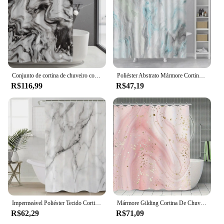
Conjunto de cortina de chuveiro com textura de tinta de mármore cinza dourado abstrato moderno cortina de chuveiro para decoração de banheiro tecido lavável à prova d'água
Poliéster Abstrato Mármore Cortina de Chuveiro, 3D Stripe Impressão, Colorido Banheiro Cortinas, Tecido De Pano, Banho Cortina, Home Decor
R$116,99
R$47,19
Impermeável Poliéster Tecido Cortina de Chuveiro, Banho Cortinas com Ganchos, Acessórios do banheiro, Decoração, Mármore, Dourado, Amarelo
Mármore Gilding Cortina De Chuveiro Com Ganchos De Plástico, Resistente À Água Cortina De Chuveiro, Acessórios Do Banheiro, Rosa, 1PC
R$62,29
R$71,09