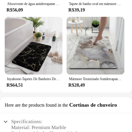
Absorvente de água antiderrapante Tapete, Padrão de Mármore, Terra Diatomeous, Tapete de porta do banheiro, Sala e Quarto
Tapete de banho oval em mármore Tapetes de borracha para chão de casa de banho Tapete de casa de banho Absorvente para pés Secagem rápida Tapete para porta Tapete antiderrapante para casa de banho
R$56,09
R$39,19
Inyahome-Tapetes De Banheiro De Mármore, tapetes antiderrapantes, tapetes de banho laváveis, tapete ultra macio, ouro preto
Mármore Texturizado Antiderrapante Diatomácea Lama Do Banheiro Tapete, Impresso Tapete De Banho, Super Absorvente Chuveiro Cozinha Tapetes, Home Living Room Decor
R$64,51
R$28,49
Cortinas de chuveiro
Here are the products found in the
Specifications:
Material: Premium Marble