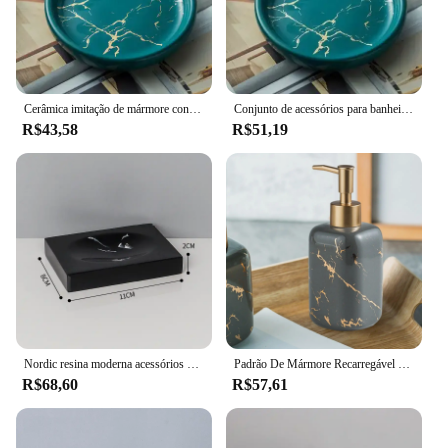
Cerâmica imitação de mármore conjunto acessório do banheiro ferramentas de lavagem garrafa bucal copo sabão escova de dentes titular artigos domésticos
Conjunto de acessórios para banheiro, preto, dourado, mármore, com suporte para escova de dentes, dispensador de loção, saboneteira, organizador de casa
R$43,58
R$51,19
Nordic resina moderna acessórios do banheiro conjunto criativo casa textura de mármore branco preto suporte escova de dentes sabão prato caixas tecido
Padrão De Mármore Recarregável Saboneteira De Cerâmica, Garrafa De Loção De Luxo, Acessórios De Banheiro, Bancada Em Casa, 300ml
R$68,60
R$57,61