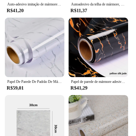
Auto-adesivo imitação de mármore piso pvc adesivos auto-adesivos adesivos de parede à prova dwaterproof água banheiro sala de estar adesivo decorativo
Autoadesivo da telha de mármore, adesivos de parede impermeáveis, decalque do assoalho, decoração do banheiro e da cozinha, parede do fundo da renovação, 1PC
R$41,20
R$11,37
Papel De Parede De Padrão De Mármore Autoadesivo, Etiqueta De Óleo, Impermeável, DIY, Cozinha, Armários, Fogão, Bancada, Desktop, Banheiro, Renovação
Papel de parede de mármore adesivo adesivo para móveis Vinis decorativos para paredes à prova d'água cozinha banheiro sala de estar adesivo de parede
R$59,01
R$41,29