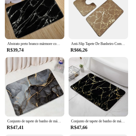
Abstrato preto branco mármore conjunto de tapete de banho criativo textura geométrica moderna tapete casa decoração do banheiro antiderrapante tapetes capa de toalete
Anti-Slip Tapete De Banheiro Com Impressão Em Mármore, Tampa Do Toalete, Tapete Do Banheiro, Tapetes De Chuveiro De Poliéster, Acessórios Para Casa, Stripe, 3 Pçs/Conjunto
R$39,74
R$66,26
Conjunto de tapete de banho de mármore moderno linhas douradas cinza preto padrão texturizado arte abstrata decoração de banheiro de casa antiderrapante tampa de vaso sanitário
Conjunto de tapete de banho de mármore abstrato, padrão texturizado dourado, moderno, geométrico, preto, decoração de casa, banheiro, tampa de vaso sanitário
R$47,41
R$47,66