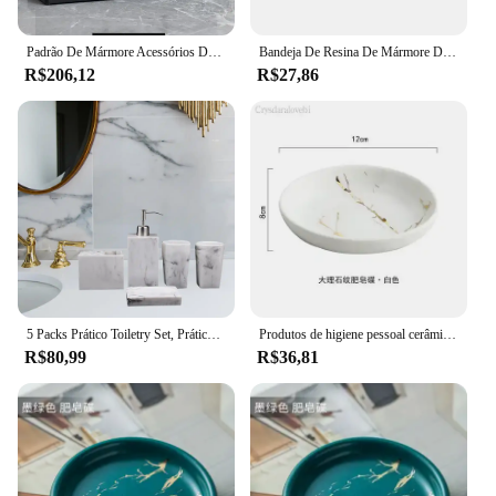
Padrão De Mármore Acessórios Do Banheiro, Completo Material Resina, Loção e Sabão Dispenser, Suporte Escova De Dentes, Bandeja Copo, Preto e Branco
Bandeja De Resina De Mármore De Imitação Nórdica, Bandeja De Vaidade Do Banheiro, Tanque De Banheiro Para Sabão, Decoração De Toalha, Prato Kithen
R$206,12
R$27,86
5 Packs Prático Toiletry Set, Prático Mármore Olhar Toothbrush Titular Banheiro
Produtos de higiene pessoal cerâmica leitosa acessórios do banheiro conjunto mármore porcelana escova de dentes holde dispensador sabão bandeja banheiro decoração para casa
R$80,99
R$36,81