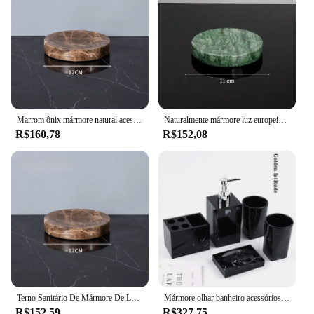
Marrom ônix mármore natural acessórios do banheiro de luxo dispensador de sabão em mármore titular escova de dentes bandeja saboneteira conjunto para banheiro
Naturalmente mármore luz europeia artigos de lavagem luxo bandeja do banheiro acessórios caixa tecido bucal copo artigos
R$160,78
R$152,08
Terno Sanitário De Mármore De Luxo, suporte De Escova De Dentes Doméstica, Garrafa De Loção, Acessórios De Banheiro, Suprimentos Europeus
Mármore olhar banheiro acessórios set, saboneteira, suporte escova de dentes, bancada, banheiro, decoração do apartamento coisas, 5 pcs
R$152,59
R$327,75