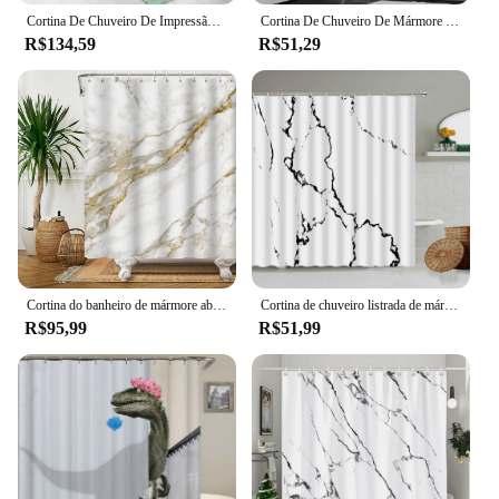
Cortina De Chuveiro De Impressão De Mármore Geométrico, Conjunto De Esteira De Banho, Tapete Macio, Tapete Antiderrapante, Tampa Do Vaso Sanitário, Decoração De Casa Moderna, Banheiro
Cortina De Chuveiro De Mármore Impermeável, Preto E Branco, 1Pc
R$134,59
R$51,29
Cortina do banheiro de mármore abstrato moderno luxo cortina de chuveiro à prova dfabric água cortina de chuveiro cortinas banho com hooks180x200
Cortina de chuveiro listrada de mármore para banheiro, tela à prova d'água com gancho, branco, cinza, dourado, preto, acessórios decorativos
R$95,99
R$51,99