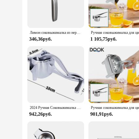
Crafted from premium stainless steel, the Manual Juicer ensur
reliable addition to any kitchen. The sleek design is not onl
**Efficient Juicing Experience**
The Manual Juicer is engineered to provide an efficient juici
and nutritious as possible. The included strainer helps separ
Лимон соковыжималка из нержавеющей стали ручной соковыжималка процессор многофункциональный сок соковыжималка сок фрукты прессования кухонные аксессуары
and healthy alternative to store-bought juices.
346,36руб.
1 105,75руб.
**Versatile and User-Friendly**
Whether you're a health enthusiast or a busy parent looking to
electricity or batteries, making it an eco-friendly choice. Th
variety of fruits and vegetables, allowing you to enjoy fres
2024 Ручная Соковыжималка из алюминиевого сплава ручная соковыжималка для граната, апельсина, лимона, сахарного тростника кухонный инструмент для фруктов
942,26руб.
901,91руб.