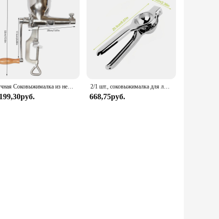
Ручная Соковыжималка из нержавеющей стали для фруктов и овощей, портативная многофункциональная соковыжималка для семян пшеницы, кухонные инструменты
2/1 шт., соковыжималка для лимона премиум-класса, ручная соковыжималка для фруктов, цитрусовых, инструменты для прессования, ручная соковыжималка для лайма, барный инструмент, аксессуары для кухни
 199,30руб.
668,75руб.