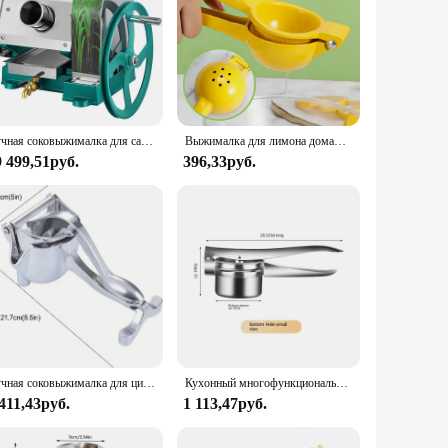
Ручная соковыжималка для сахарного тростника, коммерческий пресс для тростника, нержавеющая сталь, 3 рулона, 2,5 дюйма, вход 110 фунтов, домашняя соковыжималка для тростника
Выжималка для лимона домашняя ручная соковыжималка для лимона портативный ручной прессованный соковыжималка для цитрусовых и апельсинов практичный кухонный инструмент
9 499,51руб.
396,33руб.
Ручная соковыжималка для цитрусовых премиум-класса из нержавеющей стали — ручной пресс для свежего лимона и лаймового сока в кухне — прочная серебряная соковыжималка
Кухонный многофункциональный инструмент, ручная соковыжималка из нержавеющей стали для фруктов и овощей, соковыжималка для наполнения овощей, простое управление
411,43руб.
1 113,47руб.