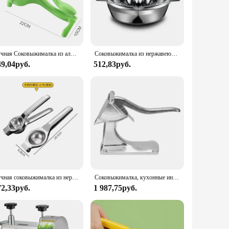
es that it can withstand the rigors of daily use, making it a
le grip, reducing hand fatigue during prolonged use.
mal pulp, ensuring that every drop of juice is as flavorful
nual juicer is perfect for those who prefer a more natural
Ручная Соковыжималка из алюминиевого сплава, ручная соковыжималка для апельсинов, граната, лимона, фотоинструмент
Соковыжималка из нержавеющей стали 304, фруктов, лимона, апельсина, бытовая маленькая креативная соковыжималка, портативная ручная соковыжималка
49,04руб.
512,83руб.
r is the perfect tool. It is user-friendly, requiring no
on for those who are on the go. Its versatility extends to a
Ручная соковыжималка из нержавеющей стали, соковыжималка для лимона, апельсиновые фрукты, бытовой зажим для лимона, пресс для фруктов, кухонные аксессуары
Соковыжималка, кухонные инструменты, соковыжималка для лимона, многофункциональная ручная соковыжималка для фруктов, лимона, апельсина, пресс, соковыжималка, экстрактор, кухонный аксессуар
72,33руб.
1 987,75руб.