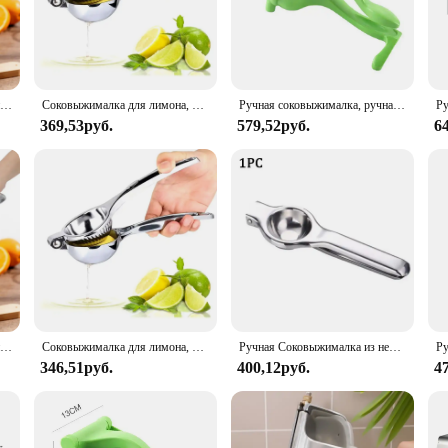
es long-lasting durability and easy maintenance. Its robust construction guarante
y aesthetically pleasing but also ergonomically designed to provide a comfortab
ng experience. Its innovative design allows for the extraction of juice with mini
ate the juice from the pulp, providing a smooth and fine-textured drink. This ma
Ручная соковыжималка для цитрусовых, ручная оранжевая зернистая соковыжималка для фруктов, пресс-машина из нержавеющей стали, соковыжималка для картофеля и ручная соковыжималка для рицов
Соковыжималка для лимона, ручная соковыжималка из нержавеющей стали, кухонные аксессуары, пресс для сока, фруктов, соковыжималка для цитрусовых, апельсинов, пресс для лимона
Ручная соковыжималка, ручная соковыжималка, портативная, удобная, стильная, простая в использовании, прочная, пищевая, ручная соковыжималка из полипропилена
369,53руб.
579,52руб.
6
 incorporate more fruits and vegetables into your family's diet, this manual juice
e lightweight design makes it easy to store and transport, making it an ideal opti
h juices from oranges, lemons, limes, and even wheatgrass.
Ручная соковыжималка для цитрусовых, ручная оранжевая зернистая соковыжималка для фруктов, пресс-машина из нержавеющей стали, соковыжималка для картофеля и ручная соковыжималка для рицов
Соковыжималка для лимона, ручная соковыжималка из нержавеющей стали, кухонные аксессуары, пресс для сока, фруктов, соковыжималка для цитрусовых, апельсинов, пресс для лимона
Ручная Соковыжималка из нержавеющей стали, комбайн, соковыжималка для лимона, соковыжималка для апельсинов и фруктов, бытовая соковыжималка для лимона, кухонные аксессуары
346,51руб.
400,12руб.
4