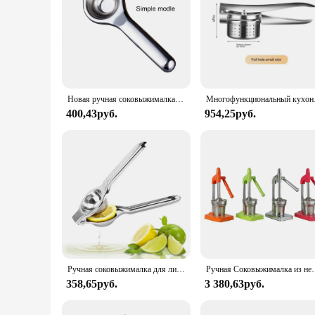
Новая ручная соковыжималка для фруктов и лимонов из нержавеющей стали, ручная соковыжималка для цитрусовых и апельсинов, прочный кухонный инструмент, новый
Многофункциональный кухонны
400,43руб.
954,25руб.
Ручная соковыжималка для лимона из нержавеющей стали, соковыжималка для цитрусовых, соковыжималка для лайма, соковыжималки для цитрусовых, ручная соковыжималка, кухонные аксессуары
Ручная Соковыжималка из нержавеющей стали, компактная соковыжималка
358,65руб.
3 380,63руб.