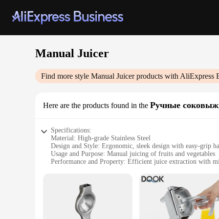
Manual Juicer
Find more style
Manual Juicer
products with AliExpress 
Ручные соковыж
Here are the products found in the
Specifications:
Material: High-grade Stainless Steel
Design and Style: Ergonomic, sleek design with easy-grip h
Usage and Purpose: Manual juicing of fruits and vegetables
Performance and Property: Efficient juice extraction with m
Parts and Accessories: Includes a strainer for fine juice filter
Applicable People: Ideal for health-conscious individuals an
Features:
|Wholesale|Vendors|
**Unmatched Quality and Durability**