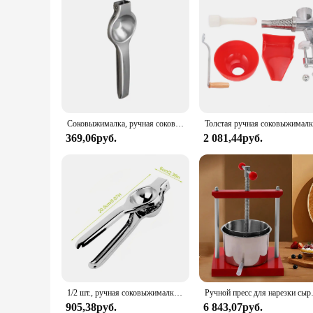
Соковыжималка, ручная соковыжималка, процессор для лимона из нержавеющей стали, зажим для апельсина, фруктов, лимона, пресс для фруктов, бытовые кухонные аксессуары
369,06руб.
2 081,44руб.
1/2 шт., ручная соковыжималка из нержавеющей стали
Ручной пресс для нарезки сыра, тра
905,38руб.
6 843,07руб.