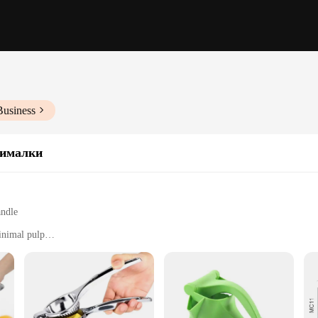
Business
ималки
andle
inimal pulp
ing
d families