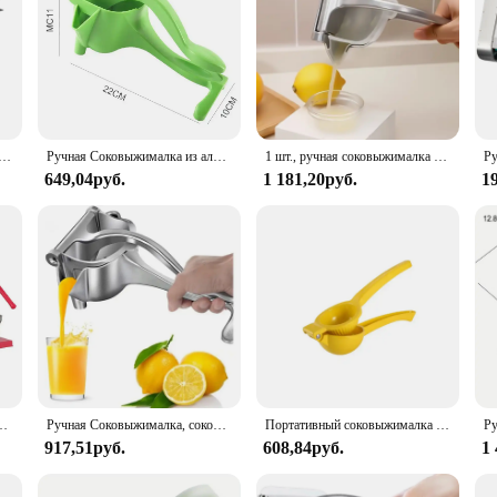
й инструмент, ручная соковыжималка из нержавеющей стали для фруктов и овощей, соковыжималка для наполнения овощей, простая эксплуатация
Ручная Соковыжималка из алюминиевого сплава, соковыжималка с давлением для граната, апельсина, лимона, сахарного тростника, кухонный инструмент для фруктов
1 шт., ручная соковыжималка из нержавеющей стали, соковыжималка для лимона, ручная соковыжималка, соковыжималка для фруктов, съемная сверхмощная соковыжималка для цитрусовых, инструменты
649,04руб.
1 181,20руб.
1
 для апельсинов, бытовой Ручной пресс, коммерческая соковыжималка для цитрусовых, новинка 2024
Ручная Соковыжималка, соковыжималка для фруктового сока, съемная сверхмощная соковыжималка для цитрусовых, Инструмент для извлечения, высококачественный металлический пресс
Портативный соковыжималка для лимона из нержавеющей стали, ручная соковыжималка для цитрусовых, соковыжималка для свежего апельсинового сока, ручная соковыжималка для цитрусовых, кухонный инструмент
917,51руб.
608,84руб.
1 