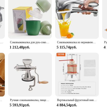
Толстая ручная соковыжималка из алюминиевого сплава для фруктов, помидоров, лимона, апельсина, овощей, кухонный инструмент, соковыжималка для лимона, ручная соковыжималка, соковыжималка для фруктов
Соковыжималка для рук-соковыжималка для цитрусовых в форме лимона-соковыжималка для лимона с двумя вариантами нажатия для разных фруктов (зеленая)
Соковыжималка из нержавеющей стали, ручная соковыжималка, сверхмощная, производитель апельсина, лайма, соковыжималка для грейпфрута
1 212,48руб.
5 115,74руб.
4
вы, фруктов, вина, 0,8 галлонов, нержавеющая сталь, бочки, пресс для сока, овощей, вина, оливкового масла
Ручная соковыжималка, пищевой пресс из нержавеющей стали 304, соковыжималка для фруктов, профессиональная соковыжималка для цитрусовых, соковыжималка для лимона, серебро
Вертикальный фруктовый винный пресс VEVOR 6L12L18L, корзина из массива бука, Ручной пресс для приготовления сока, пресс для яблочного винограда с ручкой-стойкой
5 593,91руб.
4 884,54руб.