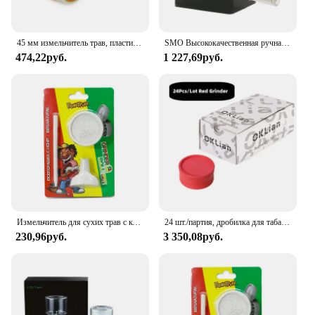
45 мм измельчитель трав, пластиковая бутылка для жевательной резинки с металлом, красная, синяя, зеленая, дробилка для специй, пыльцы, Прямая поставка, измельчитель для курения табака
SMO Высококачественная ручная машина для резки табака с ручным приводом, ручная металлическая измельчитель травы, дропшиппинг, аксессуары для курения
474,22руб.
1 227,69руб.
Измельчитель для сухих трав с конусной рулонной бумагой, воронка, биоразлагаемый материал, измельчитель трав, сделай сам, трубка для курения, аксессуары
24 шт./партия, дробилка для табака, 55 мм
230,96руб.
3 350,08руб.