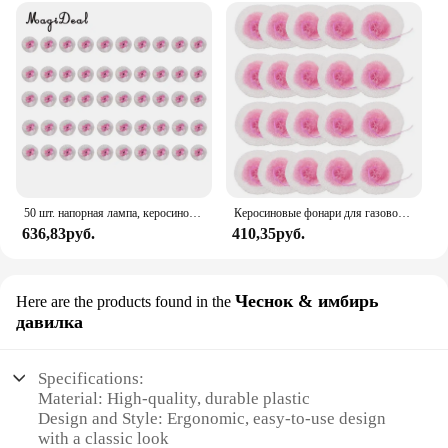
50 шт. напорная лампа, керосиновая лампа для кемпинга, походов, газовая лампа, бытовой газовый фонарь для двора, внутреннего дворика, запасные части
Керосиновые фонари для газового фонаря, 20 шт., 10 см
636,83руб.
410,35руб.
Чеснок & имбирь
Here are the products found in the
давилка
Specifications:
Material: High-quality, durable plastic
Design and Style: Ergonomic, easy-to-use design
with a classic look