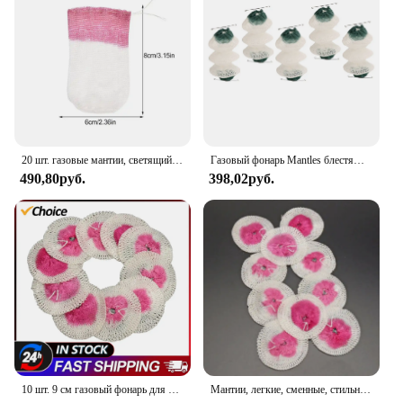
20 шт. газовые мантии, светящийся корпус, фитиль для лампы с одним цоколем для улицы, пропановый фонарь, парафиновые мантии для газовых ламп
Газовый фонарь Mantles блестящая газовая лампа мантия для самостоятельного вождения путешествия
490,80руб.
398,02руб.
10 шт. 9 см газовый фонарь для кемпинга на открытом воздухе керосиновая лампа марлевая сетчатая крышка
Мантии, легкие, сменные, стильные, полезные, сетчатые мантии, парафин, 5 см, 8 см, для кемпинга, хлопка, хлопка, двора