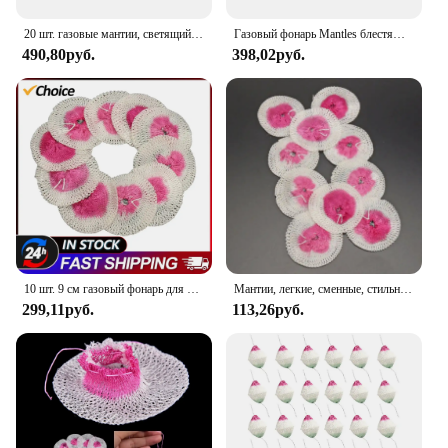
20 шт. газовые мантии, светящийся корпус, фитиль для лампы с одним цоколем для улицы, пропановый фонарь, парафиновые мантии для газовых ламп
Газовый фонарь Mantles блестящая газовая лампа мантия для самостоятельного вождения путешествия
490,80руб.
398,02руб.
10 шт. 9 см газовый фонарь для кемпинга на открытом воздухе керосиновая лампа марлевая сетчатая крышка
Мантии, легкие, сменные, стильные, полезные, сетчатые мантии, парафин, 5 см, 8 см, для кемпинга, хлопка, хлопка, двора
299,11руб.
113,26руб.