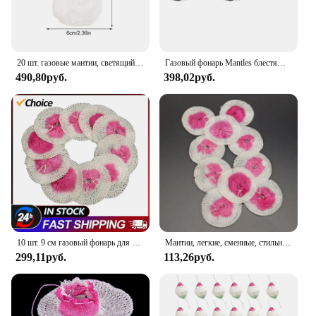
20 шт. газовые мантии, светящийся корпус, фитиль для лампы с одним цоколем для улицы, пропановый фонарь, парафиновые мантии для газовых ламп
Газовый фонарь Mantles блестящая газовая лампа мантия для самостоятельного вождения путешествия
490,80руб.
398,02руб.
10 шт. 9 см газовый фонарь для кемпинга на открытом воздухе керосиновая лампа марлевая сетчатая крышка
Мантии, легкие, сменные, стильные, полезные, сетчатые мантии, парафин, 5 см, 8 см, для кемпинга, хлопка, хлопка, двора
299,11руб.
113,26руб.