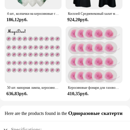
4 шт., колпачки на керосиновые газовые лампы
Косплей Средневековый халат монаха Плащ Доктор чумы Хэллоуин Платье Костюм Капюшон Накидка Мантия Платье Волшебник Священник Монах Наряд
186,12руб.
924,20руб.
50 шт. напорная лампа, керосиновая лампа для кемпинга, походов, газовая лампа, бытовой газовый фонарь для двора, внутреннего дворика, запасные части
Керосиновые фонари для газового фонаря, 20 шт., 10 см
636,83руб.
410,35руб.
Одноразовые скатерти
Here are the products found in the
Specifications: