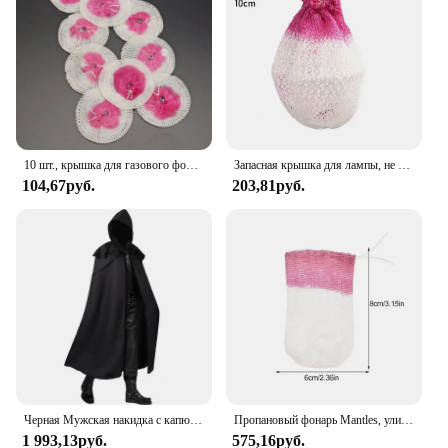
10 шт., крышка для газового фонаря для кемпинга, прочная марлевая сетка, крышка для масляной газовой лампы, безопасные уличные инструменты, запасные части
Запасная крышка для лампы, не загрязняющая окружающую среду
104,67руб.
203,81руб.
Черная Мужская накидка с капюшоном, средневековая искусственная, однотонная, ветрозащитная Мужская тренчкот, модель костюм монаха Хэллоуин Death Mantles
Пропановый фонарь Mantles, уличные пропановые фонари Mantles, 20 шт., уличные фонари для кемпинга, U-образный свет, мантия, фонарь для кемпинга
1 993,13руб.
575,16руб.