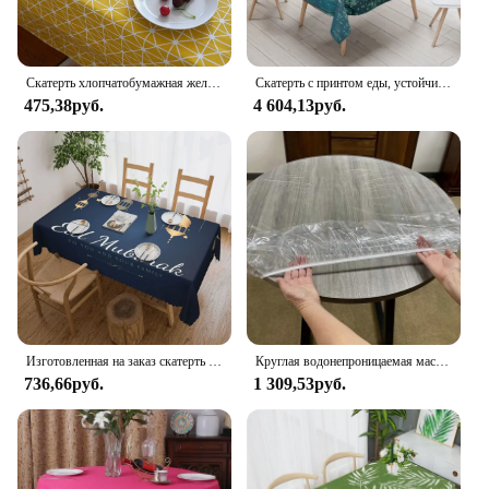
Скатерть хлопчатобумажная желтого цвета в японском стиле
Скатерть с принтом еды, устойчивая к пятнам, водонепроницаемая, прямоугольная, для кухни, ресторана, стола, украшение для дома, BLSJX01
475,38руб.
4 604,13руб.
Изготовленная на заказ скатерть Happy Рамадан прямоугольная Водонепроницаемая ИД Мубарак мусульманская скатерть чехол для фотографий
Круглая водонепроницаемая маслостойкая защитная крышка из ПВХ, прозрачная скатерть с эластичными краями для кухни, обеденного стола, банкета в отеле
736,66руб.
1 309,53руб.