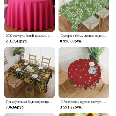
2022 скатерть, белый, красный, разноцветный, для дома, столовой, однотонная скатерть для свадьбы, дня рождения, банкета, вечеринки в отеле Res
Скатерть с белым листом, водонепроницаемая прямоугольная скатерть для кухни, кофе, ресторана, дома, гостиной, декоративная GCXZ006
2 317,41руб.
8 998,00руб.
Прямоугольная Водонепроницаемая скатерть Rococo с цветочным рисунком на заказ, европейская скатерть в стиле барокко для пикника
С Рождеством круглая скатерть Снеговик скатерть праздничная вечеринка украшение рабочего стола тканевый скатерть украшение дома BLLYF025
736,66руб.
3 591,22руб.