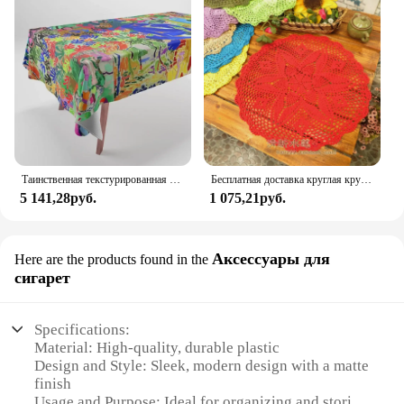
Таинственная текстурированная скатерть с принтом, домашний декор, прямоугольная вечерние антиобрастающая пылезащитная ткань KLY-03
Бесплатная доставка круглая кружевная скатерть 45 см из хлопка для свадебного декора для кофейного столика
5 141,28руб.
1 075,21руб.
Аксессуары для
Here are the products found in the
сигарет
Specifications:
Material: High-quality, durable plastic
Design and Style: Sleek, modern design with a matte
finish
Usage and Purpose: Ideal for organizing and storing