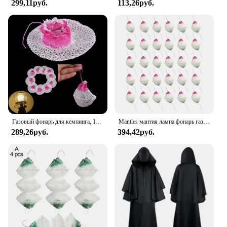
299,11руб.
113,26руб.
Газовый фонарь для кемпинга, 10 шт., газовая сетка, освещение, мантия, не радиоактивные безопасные уличные инструменты, Прямая поставка
Mantles мантия лампа фонарь газ пропан светильник Кемпинг керосиновый зажим парафин универсальный чехол галстук носок для походов Insta каминное топливо
289,26руб.
394,42руб.