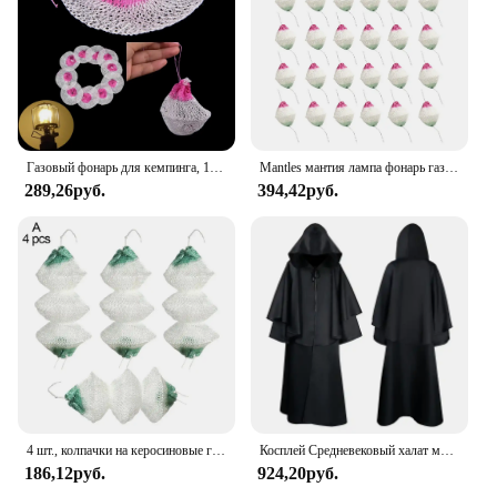
Газовый фонарь для кемпинга, 10 шт., газовая сетка, освещение, мантия, не радиоактивные безопасные уличные инструменты, Прямая поставка
Mantles мантия лампа фонарь газ пропан светильник Кемпинг керосиновый зажим парафин универсальный чехол галстук носок для походов Insta каминное топливо
289,26руб.
394,42руб.
4 шт., колпачки на керосиновые газовые лампы
Косплей Средневековый халат монаха Плащ Доктор чумы Хэллоуин Платье Костюм Капюшон Накидка Мантия Платье Волшебник Священник Монах Наряд
186,12руб.
924,20руб.