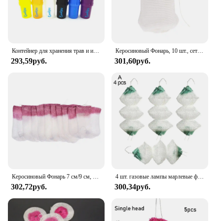
adaptability make it a must-have accessory for
anyone who values organization and style.
Контейнер для хранения трав и измельчитель Пластиковая мельница для табака 75 мл Аксессуары для курения Съемный водонепроницаемый устойчивый к запаху
Керосиновый Фонарь, 10 шт., сетчатый газовый фонарь, газовая марля, накидка, крышка, инструменты для кемпинга, не загрязняющий свет, безопасный рукав 8,5 см
293,59руб.
301,60руб.
Керосиновый Фонарь 7 см/9 см, 10 шт.
4 шт. газовые лампы марлевые фонарики керосиновая газовая лампа крышка прочная газовая сетка кемпинговая лампа напорная лампа Mantles запасные части
302,72руб.
300,34руб.