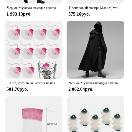
space with stylish and functional decor.
Черная Мужская накидка с капюшоном, средневековая искусственная, однотонная, ветрозащитная Мужская тренчкот, модель костюм монаха Хэллоуин Death Mantles
Пропановый фонарь Mantles, уличные пропановые фонари Mantles, 20 шт., уличные фонари для кемпинга, U-образный свет, мантия, фонарь для кемпинга
1 993,13руб.
575,16руб.
10 шт., фитильная мантия из искусственного шелка
Черная Мужская накидка с капюшоном, средневековая искусственная, однотонная, ветрозащитная Мужская тренчкот, модель костюм монаха Хэллоуин Death Mantles
501,70руб.
2 062,04руб.