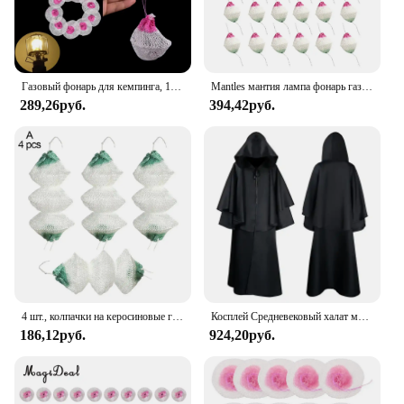
Газовый фонарь для кемпинга, 10 шт., газовая сетка, освещение, мантия, не радиоактивные безопасные уличные инструменты, Прямая поставка
Mantles мантия лампа фонарь газ пропан светильник Кемпинг керосиновый зажим парафин универсальный чехол галстук носок для походов Insta каминное топливо
289,26руб.
394,42руб.
4 шт., колпачки на керосиновые газовые лампы
Косплей Средневековый халат монаха Плащ Доктор чумы Хэллоуин Платье Костюм Капюшон Накидка Мантия Платье Волшебник Священник Монах Наряд
186,12руб.
924,20руб.