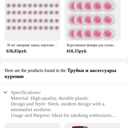
50 шт. напорная лампа, керосиновая лампа для кемпинга, походов, газовая лампа, бытовой газовый фонарь для двора, внутреннего дворика, запасные части
Керосиновые фонари для газового фонаря, 20 шт., 10 см
636,83руб.
410,35руб.
Трубки и аксессуары
Here are the products found in the
курения
Specifications:
Material: High-quality, durable plastic
Design and Style: Sleek, modern design with a
minimalist aesthetic
Usage and Purpose: Ideal for smoking enthusiasts
looking for a stylish and functional accessory
Typical Adaptive Scenario: Perfect for use at home,