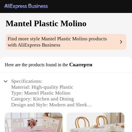
Mantel Plastic Molino
Find more style
Mantel Plastic Molino
products
with AliExpress Business
Скатерти
Here are the products found in the
Specifications:
Material: High-quality Plastic
Type: Mantel Plastic Molino
Category: Kitchen and Dining
Design and Style: Modern and Sleek
Usage and Purpose: Ideal for baking and cooking
Shape and Size: Conveniently sized for easy
handling
Performance and Property: Durable and heat-