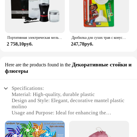
Портативная электрическая мельница для трав со стеклянной банки для хранения табака, высококачественная дробилка для трав, измельчители для курительных принадлежностей
Дробилка для сухих трав с конусной рулонной бумагой, воронка, биоразлагаемый материал, травяная дробилка, «сделай сам», трубка, аксессуары для курения
2 758,10руб.
247,78руб.
Декоративные стойки и
Here are the products found in the
флюгеры
Specifications:
Material: High-quality, durable plastic
Design and Style: Elegant, decorative mantel plastic
molino
Usage and Purpose: Ideal for enhancing the
aesthetics of any room
Performance and Property: Sturdy and resistant to
wear and tear