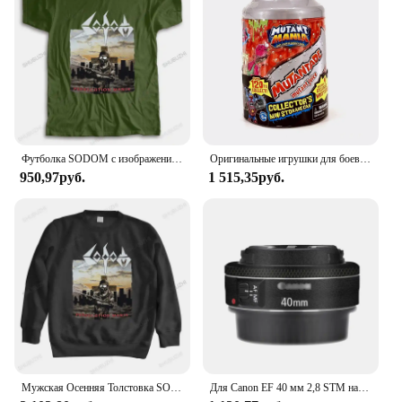
Футболка SODOM с изображением гонения, новые мужские футболки из хлопка, женские футболки и топы, футболка с рисунком в стиле хип-хоп
Оригинальные игрушки для боевых борецов Mutant Mania, боевые фигурки, игрушки Akedo для детей, настольная игра для боевых действий, игрушки
950,97руб.
1 515,35руб.
Мужская Осенняя Толстовка SODOM, новые мужские хлопковые толстовки с рисунком преследования, худи в стиле хип-хоп
Для Canon EF 40 мм 2,8 STM наклейка на объектив для Canon EF40 F2.8 защитная пленка на объектив 40 2,8 Защитная Наклейка для canon 40 мм 2,8