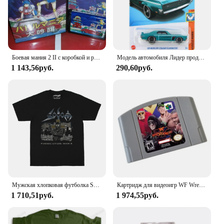
offer a quality product to your customers, this cap is
an excellent choice. It's not just a cap; it's a
conversation starter, a reflection of your personal
style, and a testament to the Mania Alexander
Gregory Thriller brand's commitment to quality and
design.
Боевая мания 2 II с коробкой и руководством для 16-битного игрового картриджа Sega MD, система Megadrive Genesis
Модель автомобиля Лидер продаж 2024J, оригинальная игрушка-Устранитель кугара 69 Mercury для мальчиков, модель автомобиля из сплава под давлением 1/64, подарок на день рождения
1 143,56руб.
290,60руб.
Мужская хлопковая футболка Sodom, летняя футболка в стиле ретро с изображением победителя из немецкой скорости и сериала
Картридж для видеоигр WF Wrestle Mania X, американская версия для игровой консоли N64
1 710,51руб.
1 974,55руб.