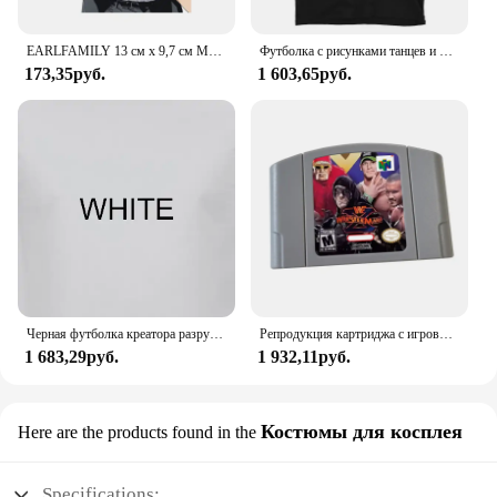
EARLFAMILY 13 см x 9,7 см Makima Waifu нагрудная наклейка для автомобиля привлекательное аниме окошко Оригинальное искусственное оформление
Футболка с рисунками танцев и мании
173,35руб.
1 603,65руб.
Черная футболка креатора разрушения гонения
Репродукция картриджа с игровыми картами WF Wrestle Mania X N64 для Nlohet d0 Ретро Консоль Версия для США
1 683,29руб.
1 932,11руб.
Костюмы для косплея
Here are the products found in the
Specifications: