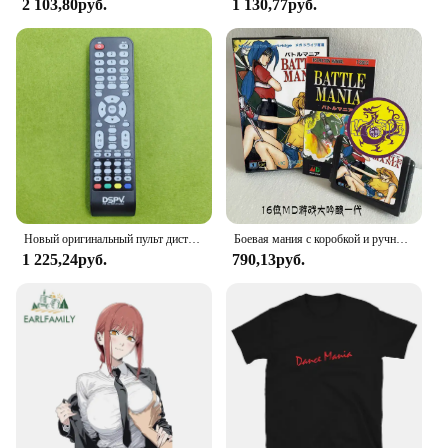
2 103,80руб.
1 130,77руб.
Новый оригинальный пульт дистанционного управления DSPV для всех дисплеев MANIA для DSP светодиодный LCD TV
Боевая мания с коробкой и ручным картриджем для 16-битной игровой карты Sega MD, MegaDrive Genesis System
1 225,24руб.
790,13руб.