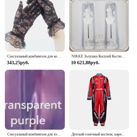
vendors and suppliers, ensuring that you can find
the right set for your needs. Whether you're looking
to complete your collection or are just starting out
in the world of cosplay, these sets are an excellent
choice for anyone looking to embody the thrilling
world of Mania Alexander Gregory.
Сексуальный комбинезон для косплея для зрелых женщин, черное кружевное боди из ПВХ, сценический костюм для ночного клуба, нижнее белье на молнии с промежностью, нижнее белье
NIKKE Золушка Косплей Костюм Фанарт Кристалл Комбинезон Золушка Стеклянное Платье Принцессы Костюмы на Хэллоуин Белый Боди
343,25руб.
10 621,88руб.
Сексуальный комбинезон для взрослых Фетиш латекса каучука облегающий костюм для женщин латексный Фетиш без капюшона
Детский гоночный костюм, карнавальный костюм, красные велосипедные костюмы, детский гоночный комбинезон на Хэллоуин, одежда