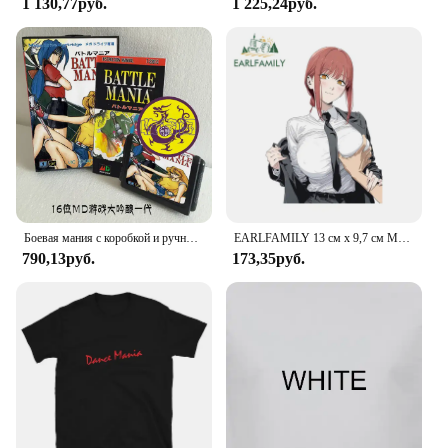
1 130,77руб.
1 225,24руб.
Боевая мания с коробкой и ручным картриджем для 16-битной игровой карты Sega MD, MegaDrive Genesis System
EARLFAMILY 13 см x 9,7 см Makima Waifu нагрудная наклейка для автомобиля привлекательное аниме окошко Оригинальное искусственное оформление
790,13руб.
173,35руб.