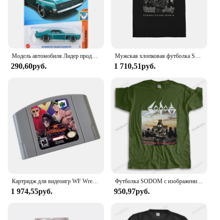
Модель автомобиля Лидер продаж 2024J, оригинальная игрушка-Устранитель кугара 69 Mercury для мальчиков, модель автомобиля из сплава под давлением 1/64, подарок на день рождения
Мужская хлопковая футболка Sodom, летняя футболка в стиле ретро с изображением победителя из немецкой скорости и сериала
290,60руб.
1 710,51руб.
Картридж для видеоигр WF Wrestle Mania X, американская версия для игровой консоли N64
Футболка SODOM с изображением гонения, новые мужские футболки из хлопка, женские футболки и топы, футболка с рисунком в стиле хип-хоп
1 974,55руб.
950,97руб.