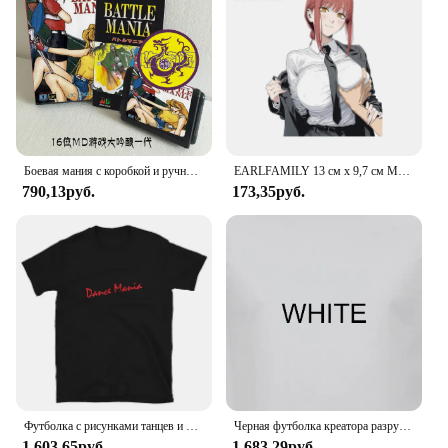
Боевая мания с коробкой и ручным картриджем для 16-битной игровой карты Sega MD, MegaDrive Genesis System
EARLFAMILY 13 см x 9,7 см Makima Waifu нагрудная наклейка для автомобиля привлекательное аниме окошко Оригинальное искусственное оформление
790,13руб.
173,35руб.
Футболка с рисунками танцев и мании
Черная футболка креатора разрушения гонения
1 603,65руб.
1 683,29руб.