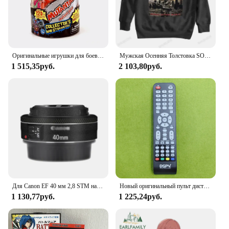
Оригинальные игрушки для боевых борецов Mutant Mania, боевые фигурки, игрушки Akedo для детей, настольная игра для боевых действий, игрушки
Мужская Осенняя Толстовка SODOM, новые мужские хлопковые толстовки с рисунком преследования, худи в стиле хип-хоп
1 515,35руб.
2 103,80руб.
Для Canon EF 40 мм 2,8 STM наклейка на объектив для Canon EF40 F2.8 защитная пленка на объектив 40 2,8 Защитная Наклейка для canon 40 мм 2,8
Новый оригинальный пульт дистанционного управления DSPV для всех дисплеев MANIA для DSP светодиодный LCD TV
1 130,77руб.
1 225,24руб.