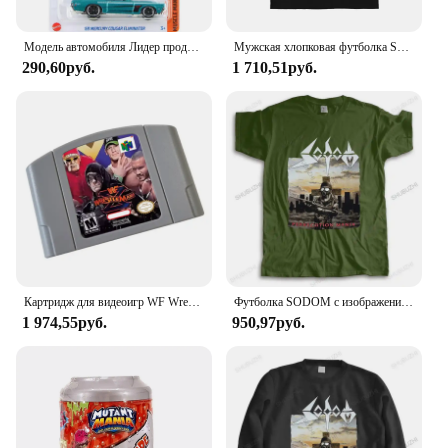
Модель автомобиля Лидер продаж 2024J, оригинальная игрушка-Устранитель кугара 69 Mercury для мальчиков, модель автомобиля из сплава под давлением 1/64, подарок на день рождения
Мужская хлопковая футболка Sodom, летняя футболка в стиле ретро с изображением победителя из немецкой скорости и сериала
290,60руб.
1 710,51руб.
Картридж для видеоигр WF Wrestle Mania X, американская версия для игровой консоли N64
Футболка SODOM с изображением гонения, новые мужские футболки из хлопка, женские футболки и топы, футболка с рисунком в стиле хип-хоп
1 974,55руб.
950,97руб.