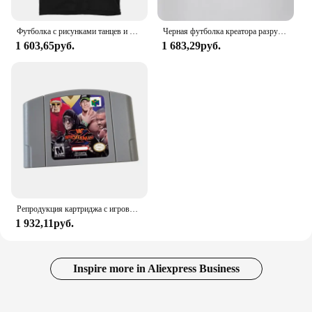
Футболка с рисунками танцев и мании
Черная футболка креатора разрушения гонения
1 603,65руб.
1 683,29руб.
Репродукция картриджа с игровыми картами WF Wrestle Mania X N64 для Nlohet d0 Ретро Консоль Версия для США
1 932,11руб.
Inspire more in Aliexpress Business