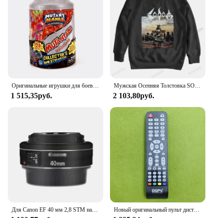
Оригинальные игрушки для боевых борецов Mutant Mania, боевые фигурки, игрушки Akedo для детей, настольная игра для боевых действий, игрушки
Мужская Осенняя Толстовка SODOM, новые мужские хлопковые толстовки с рисунком преследования, худи в стиле хип-хоп
1 515,35руб.
2 103,80руб.
Для Canon EF 40 мм 2,8 STM наклейка на объектив для Canon EF40 F2.8 защитная пленка на объектив 40 2,8 Защитная Наклейка для canon 40 мм 2,8
Новый оригинальный пульт дистанционного управления DSPV для всех дисплеев MANIA для DSP светодиодный LCD TV