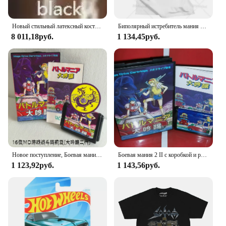
Новый стильный латексный костюм для шеи, крутой прозрачный черный латексный боди, резиновый 100% латексный костюм, Размер 0,4 мм
Биполярный истребитель мания психическое расстройство тревога психоз подарок футболка
8 011,18руб.
1 134,45руб.
Новое поступление, Боевая мания 2 с коробкой и руководством, 16-битная игровая карта MD для Sega Mega Drive для Genesis
Боевая мания 2 II с коробкой и руководством для 16-битного игрового картриджа Sega MD, система Megadrive Genesis
1 123,92руб.
1 143,56руб.