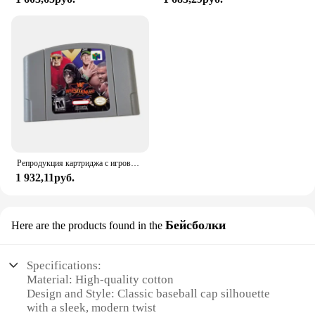
Репродукция картриджа с игровыми картами WF Wrestle Mania X N64 для Nlohet d0 Ретро Консоль Версия для США
1 932,11руб.
Бейсболки
Here are the products found in the
Specifications:
Material: High-quality cotton
Design and Style: Classic baseball cap silhouette
with a sleek, modern twist