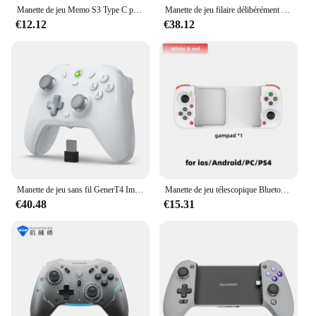
Manette de jeu Memo S3 Type C pour téléphone portable, contrôleur, effet Hall, anciers, manette, Android, Type C, PS, Cloud, jeu, personnalisé, nouveau, 2024
Manette de jeu filaire délibérément GenerKaleid Flux Xbox, contrôleur pour Xbox Series X, Xbox Series S, console de jeu Xbox One, joystick à effet Hall
€12.12
€38.12
Manette de jeu sans fil GenerT4 Imagone Pro avec effet Hall, contrôleur Bluetooth, Nintendo Switch, iPhone, téléphone Android, délibérément
Manette de jeu télescopique Bluetooth D3, manette de jeu pour PC, iOS, Android, commutateur PUBG, PS4, manette de jeu 3D sans fil commandée avec Partenaires
€40.48
€15.31