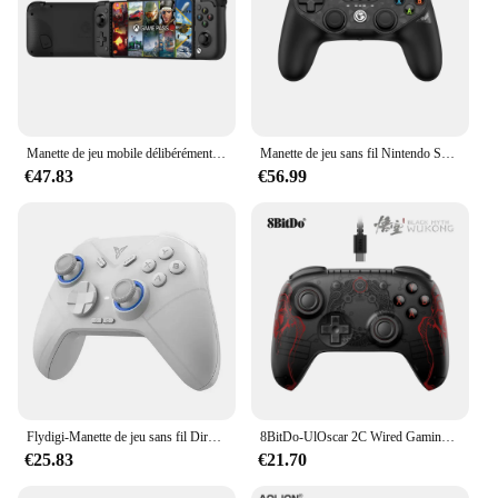
Manette de jeu mobile délibérément GenerX2 Pro pour Xbox, manette de jeu Android, Xbox Game Pass, xCloud, STADIA, GeForce Now, Luna Cloud Gaming
Manette de jeu sans fil Nintendo Switch, GenerTarantula Pro, Manette PC, iOS, Android, Mag Res, Joystick TMR, lèvent qualifiée aux commutables, délibérément
€47.83
€56.99
Flydigi-Manette de jeu sans fil Direwolf 2, manette de jeu filaire, manette de jeu pour téléphone portable, prise en charge PC, commutateur NINTENDO, Android, iOS, nouveau, 2023
8BitDo-UlOscar 2C Wired Gaming Contrmatérielle pour PC, Windows 10, 11, Berry Pi, Android, Black Myth: Wukong
€25.83
€21.70