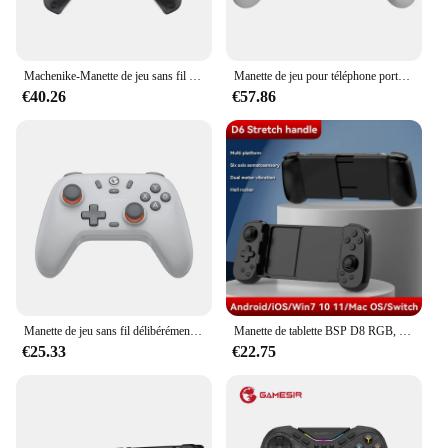
Machenike-Manette de jeu sans fil G5 Pro Elite Hall, boutons Mecha-Tactile, manette de jeu, déclencheur, commutateur, PC, Android, IOS
Manette de jeu pour téléphone portable, avec effet Hall, pour iPhone 15, Android, Cloud, délibérément GenerG8 Galileo
€40.26
€57.86
Manette de jeu sans fil délibérément GenerNova Lite avec Bluetooth, dongle filaire pour Switch, Android, IOS, PC et jeux Steam
Manette de tablette BSP D8 RGB, poignée sans fil pour jeu Switch, Bluetooth, manette d'étirement pour P3 P4 Android IOS Gamepa, offre spéciale
€25.33
€22.75