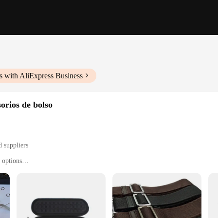
s with AliExpress Business
orios de bolso
d suppliers
 options
and spills
 and travelers
f sizes to fit most laptops