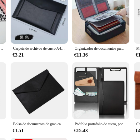
s and covers are not just about protection; they are also about convenience. The
, ensuring that your device is snugly protected. The sleeves are perfect for th
p while on the go.
emallera para piezas, maletín de tela Oxford para documentos, oficina, ordenador portátil, organizador de escritorio, 1 unidad
Carpeta de archivos de cuero A4, bolsa de documentos de gran capacidad, Maletín de negocios, botón magnético, fundas impermeables para portátiles, organizador de oficina
Organizador de documentos para hombre y mujer, maletín de 3 capas, soporte para Carpeta, funda para bolso, monedero, pasaporte, almacenamiento de archivos funcional seguro para el hogar
€3.21
€11.36
€
a A4, bolsa de documentos Floral, soporte de papel Simple, organizador portátil, papelería para estudiantes, suministro de oficina
Bolsa de documentos de gran capacidad A4 Simple, maletín de negocios, carpetas de archivos, productos químicos de fieltro, 2 colores disponibles
Padfolio portafolio de cuero, portapapeles, maletín de hojas sueltas con cubierta A4 con bolsillos para oficina, reunión y negocios
€1.51
€15.43
€