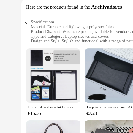
Archivadores
Here are the products found in the
Specifications:
Material: Durable and lightweight polyester fabric
Product Discount: Wholesale pricing available for vendors a
Type and Category: Laptop sleeves and covers
Design and Style: Stylish and functional with a range of patt
Usage and Purpose: Protects laptops from scratches, dust, a
Typical Adaptive Scenario: Ideal for on-the-go professionals
Shape or Size or Weight or Quantity: Compact and lightweig
Features:
|Maletines Y Fundas Para Laptops|Wholesale|Vendors|
**Robust Protection for Your Laptop**
Crafted from high-quality polyester, these laptop sleeves an
daily use, shielding it from scratches, dust, and minor impa
professional or student on the move.
Carpeta de archivos A4 Business Padfolio portafolio, organizador de documentos, portapapeles, maletín de cuero PU, tarjetero, suministro de oficina
Carpeta de archivos de cuero
**Versatile and Convenient**
€15.55
€7.23
Whether you're a busy executive, a student juggling classes an
covers are designed to meet your needs. The compact size ensu
variety of patterns and colors available allows you to choose