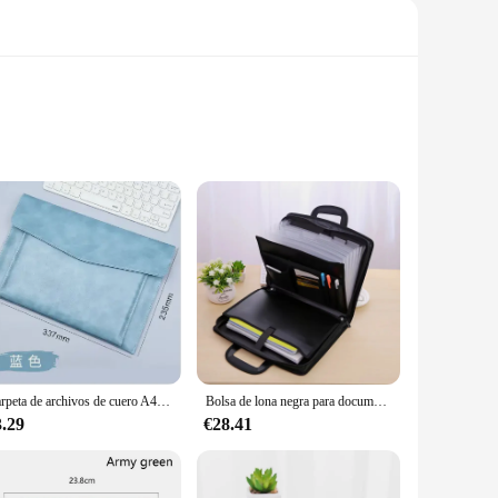
usly designed to safeguard your laptop from the rigors of
cted, making it an indispensable accessory for the modern
Carpeta de archivos de cuero A4, bolsa de documentos de gran capacidad, Maletín de negocios, botón magnético, fundas impermeables para portátiles, organizador de oficina
Bolsa de lona negra para documentos de oficina para hombres y mujeres, maletín de mensajero para computadora portátil, trabajo de mano, negocios, A4
3.29
€28.41
heir laptop to various locations, these laptop sleeves and
ight construction makes it easy to carry around all day. The