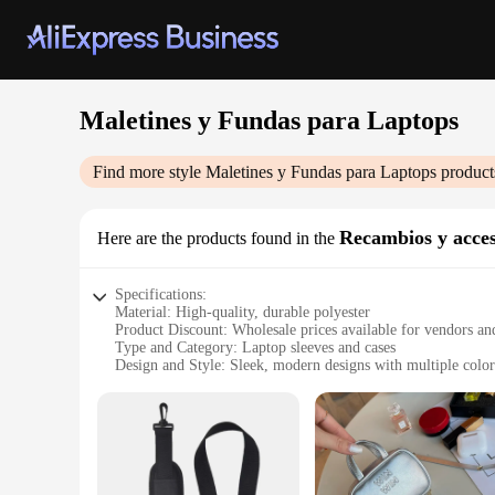
Maletines y Fundas para Laptops
Find more style
Maletines y Fundas para Laptops
product
Recambios y acces
Here are the products found in the
Specifications:
Material: High-quality, durable polyester
Product Discount: Wholesale prices available for vendors an
Type and Category: Laptop sleeves and cases
Design and Style: Sleek, modern designs with multiple color
Usage and Purpose: Protects laptops from scratches, bumps, 
Typical Adaptive Scenario: Ideal for students, professionals,
Shape or Size or Weight or Quantity: Available in a variety o
Features:
|Wholesale|Vendors|