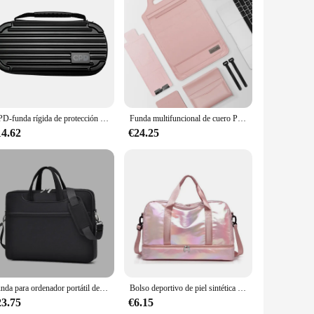
ese sleeves and bags are not only stylish but also durable
nsure your device stays safe from scratches, bumps, and
r.
eeves come in a range of colors and patterns, allowing you to
GPD-funda rígida de protección Original para GPD WIN 4, Windows 11, Mini ordenador portátil para juegos, PC, color negro
Funda multifuncional de cuero PU para portátil, bolsa para Macbook Air Pro 11, 13, 14, 15, 16 Pro, accesorios de cubierta
t a practical choice for those who need to carry more than
levate your professional image.
14.62
€24.25
kes it easy to carry your laptop wherever you go. Whether
not only functional but also easy to clean, ensuring that your
Funda para ordenador portátil de 17 pulgadas para hombre y mujer, maletín a prueba de golpes para Macbook, Hp, Dell, viaje de negocios, novedad
Bolso deportivo de piel sintética para ordenador portátil, bolsa de hombro de gran capacidad, resistente al agua, doble capa, 14 pulgadas, todo en uno, 2024
23.75
€6.15