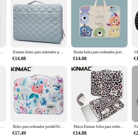
the ultimate protection for your device. Crafted from high-quality polyester, th
commuting to work, heading to school, or traveling, these laptop accessories e
r laptops of all shapes and sizes, making it a versatile choice for any laptop owne
ves and bags make them a perfect companion for the modern professional. The sl
da para Macbook, Ipad Pro11, tableta, Lenovo, HP, Dell, 13,3/13,6/14 /15/15, 6/16 pulgadas, nuevo
Kinmac-bolso para ordenador portátil para mujer y hombre, funda de mano bordada para MacBook Air Pro 12,13, 3,14, 15,4, 15,6 pulgadas, 13,3
Bonita bolsa para ordenador portátil, funda impermeable a prueba de golpes para Macbook Air Pro 13,3 16 Dell Xiaomi Huawei, 15,6, 14, 15, 13,6 pulgadas
n the other hand, offer additional storage space for your accessories, making i
g or heading to a client presentation, these laptop accessories are designed to e
€14.88
€14.08
€
ection; they're also about convenience. The lightweight and portable design ma
sleeves and bags are the perfect accessory for your on-the-go lifestyle. They are 
ere your journey takes you.
Bolsa de mano con cremallera para ordenador portátil, bolso de mano con letras doradas para Apple Macbook Air de 13 pulgadas, Dell XPS de 11, 12, 13, 14 y 15 pulgadas
Bolso para ordenador portátil Kinmac de marca a prueba de golpes, 12,13,3,14,15,4,15,6 pulgadas, funda impermeable para hombre y mujer para MacBook Air Pro M1, bolso para PC
Marca Kinmac bolsa para ordenador portátil 12,13,3,14,15,4,15,6 pulgadas, funda de bolso de leopardo para MacBook Air Pro M1 Compute PC maletín Drop 063
€17.49
€14.88
€