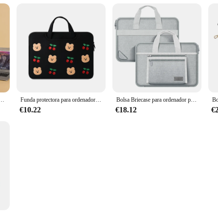
el ordenador portátil de 13,3 14 15,6 pulgadas bolsos simples para Xiaomi MacBook Air Pro 13 bolsa de hombro de las mujeres a prueba de agua funda del portátil
Funda protectora para ordenador portátil, bolsa de transporte para 13, 13,3, 15, 15,6 pulgadas, ipad 11, Macbook Air M2, 13,6, Pro14, 16, Lenovo, Huawei
Bolsa Briecase para ordenador portátil, Funda para Notebook de 13, 14, 15, 16 pulgadas, MacBook Air Pro, HP, Huawei, Asus, Dell, Samsung, Xiaomi
€10.22
€18.12
€
sa protectora de cuero PU para ordenador portátil, funda protectora para Notebook de 10, 13, 14 y 156 pulgadas