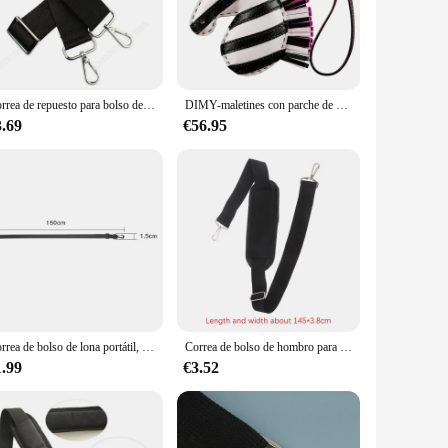
o the needs of the modern professional, these laptop sleeves
erial ensures that your laptop is safeguarded from the rigors
Correa de repuesto para bolso de hombro de 80-140CM para maletín, bolsos de hombro tipo bandolera para hombre, correa ajustable, accesorios para bolso negro para mujer
DIMY-maletines con parche de vaca auténtica para hombre, bolso de hombro de estilo Vintage hecho a mano, bolsos de cuero para ordenador portátil, estuche de negocios
3.69
€56.95
or a sleek case to carry your laptop to class or a
top sleeves are tailored to fit most laptop models, ensuring a
sary bulk.
or a student with a hectic schedule, these laptop sleeves are
sturdy construction ensures that your device is safe from the
suring that you can carry your device with confidence and
Correa de bolso de lona portátil, maletín de viaje de nailon, correas de mochila de hombro, senderismo, ajustable
Correa de bolso de hombro para hombre y mujer, maletín para ordenador portátil, cinturón de repuesto ajustable, desmontable, bolso de mensajero con asa
1.99
€3.52