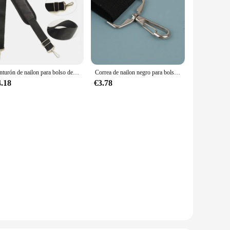
Cinturón de nailon para bolso de hombro, correa de repuesto ajustable de 150cm para portátil, bandolera para cámara, maletines, asas para bolso
Correa de nailon negro para bolso de hombre, maletín de hombro fuerte, accesorio de cinturón para ordenador portátil, 145x3,8 cm, 1 unidad
4.18
€3.78