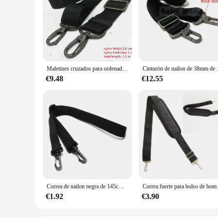
Maletines cruzados para ordenador portátil, asas de bolso, correa de nailon para hombro, 150cm, repuesto ajustable
Cinturón de nailon de 38mm de ancho y grosor
€9.48
€12.55
Correa de nailon negra de 145cm para bolsos de hombre, correa de hombro fuerte, maletín, bolso para ordenador portátil, longitud de cinturón, accesorio para bolso
Correa fuerte para bolso
€1.92
€3.90