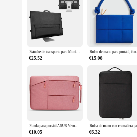
Features:
|Wholesale|Vendors|
**Versatile Protection for Your Laptop**
The Maletines y Fundas para Laptops are designed to provide 
enough to withstand the rigors of daily use. Whether you're 
spills. The variety of sizes available ensures a perfect fit fo
**Designed for the Modern Professional**
The sleek design and stylish aesthetics of these laptop slee
Estuche de transporte para Monitor de 27 pulgadas, bolsa de transporte de viaje, caja protectora para computadora de escritorio, carcasa de forro de terciopelo suave antiarañazos
Bolso de mano para portátil, fun
choose one that complements your personal style. The bags, o
just their laptop. Whether you're attending a business meetin
€25.52
€15.08
**Built for the On-the-Go Lifestyle**
The Maletines y Fundas para Laptops are not just about prot
you're a student, a professional, or a traveler, these laptop 
laptop remains protected and looking pristine, no matter wh
Funda para portátil ASUS VivoBook, bolso de viaje para hombre y mujer, 15, 15,6 pulgadas, Go 12, L210, 11,6 pulgadas, 2022
€10.05
€6.32