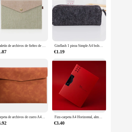
 easy-to-use design allows for quick access to your laptop,
ose who value both functionality and style, and they are an
Maletín de archivos de fieltro de lona Simple A4/A5, soporte de papel, bolsa para documentos, carpeta de archivos, organizador portátil, papelería, suministros de oficina
Ginflash 1 pieza Simple A4 bolsa de documentos de gran capacidad almohadilla maletín de negocios carpetas de archivos productos de archivo de fieltro químico 5 colores
1.87
€1.19
Carpeta de archivos de cuero A4, bolsa de documentos Simple de gran capacidad, maletín de moda, bolsa de archivo de facturas de contrato de datos, organizador de papel de oficina
Fizz-carpeta A4 Horizontal, almohadilla portátil de textura mate, bandeja de bolígrafo portátil, maletín grueso para suministros de oficina y escuela
4.92
€3.40