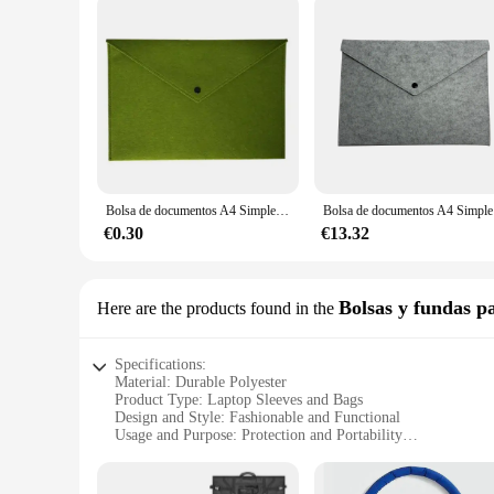
Bolsa de documentos A4 Simple de gran capacidad, maletín de negocios, carpetas de archivos, productos químicos de fieltro, suministros de oficina, 1 unidad
Bolsa de doc
€0.30
€13.32
Bolsas y fundas pa
Here are the products found in the
Specifications:
Material: Durable Polyester
Product Type: Laptop Sleeves and Bags
Design and Style: Fashionable and Functional
Usage and Purpose: Protection and Portability
Typical Adaptive Scenario: Travel, Office, School
Shape and Size: Variety of options to fit different laptop mo