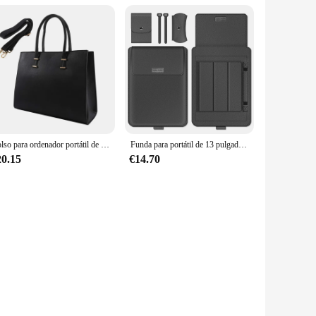
Bolso para ordenador portátil de 15,6 pulgadas para mujer, bolso de mano de cuero para oficina y negocios
Funda para portátil de 13 pulgadas, maletín de cuero con soporte para Microsoft Surface Pro 9/8/X Pro 7 6 5 4 3
20.15
€14.70