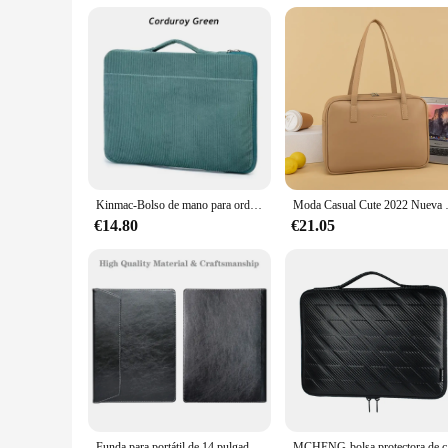
Kinmac-Bolso de mano para ordenador portátil, funda de pana a prueba de golpes para MacBook Air Pro M1, Notebook y PC, de 12,13, 3,14, 15,4, 15,6 pulgadas
Moda Casual Cute 2022 Nueva bolsa de cuero de la PU d
€14.80
€21.05
Funda para portátil de 14 pulgadas, bolsa para Dell Latitude 14, 5491, 5495, 5490, 5480, 5488, e5470 / Latitude 14, e7470 Series
MCHENG-bol