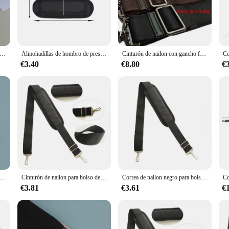
 accessory; they are a statement of style and functionality. Designed to cater t
s that add a touch of elegance to your tech gear. The high-quality polyester mat
a café, or traveling across the globe.
 súper bonito, bolso cuadrado pequeño, nuevo bolso cruzado portátil, bolso tipo sobre rojo, bolso colgante para niños, moda Multicolor opcional
Almohadillas de hombro de presión reducida para bolso de mensajes DIY, maletín, correa de hombro, cinturón, accesorios
Cinturón de nailon con gancho fuerte para hombre, correa de hombro larga para bolsos, correas de maletín, correa de hombro para bolso de reparación, 38mm, máximo 30kg
€3.40
€8.80
€
 they are designed to adapt to your lifestyle. Whether you're a student looking f
ps, our products have got you covered. Available in a variety of sizes, these lap
table design makes it easy to carry your laptop in style, without adding unneces
tion; they are about adaptability. Whether you're a busy professional on the go 
s it easy to slip your laptop into a backpack or carry it separately, while the 
e makes it easy to find the perfect match for your laptop and personal style, en
ailon negro para bolso de hombre, maletín de hombro fuerte, bolso de ordenador portátil, accesorio de bolsa de longitud de cinturón
Cinturón de nailon para bolso de hombro, correa de repuesto ajustable de 150cm para portátil, bandolera para cámara, maletines, asas para bolso
Correa de nailon negro para bolso de hombre, correa de hombro fuerte, maletín, bolsa de ordenador portátil, accesorio de bolsa de longitud, 145cm
€3.81
€3.61
€