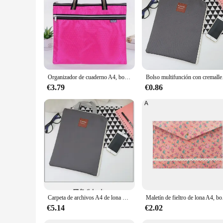
**Built for the Modern User**
Understanding the diverse needs of laptop users, these sleeve
while the ample space accommodates laptops up to 15.6 inches
excellent choice for anyone looking to safeguard their lapto
Organizador de cuaderno A4, bolso grande para documentos, portátil, impermeable, maletín de tela Oxford, bolsa de almacenamiento, bolsa para carpetas, suministro de oficina
Bolso multifunción con cr
€3.79
€0.86
Carpeta de archivos A4 de lona grande, bolsa de documentos, maletín de negocios, bolsa organizadora de almacenamiento de papel, papelería, suministros escolares y de oficina
Maletín de fieltro de lon
€5.14
€2.02