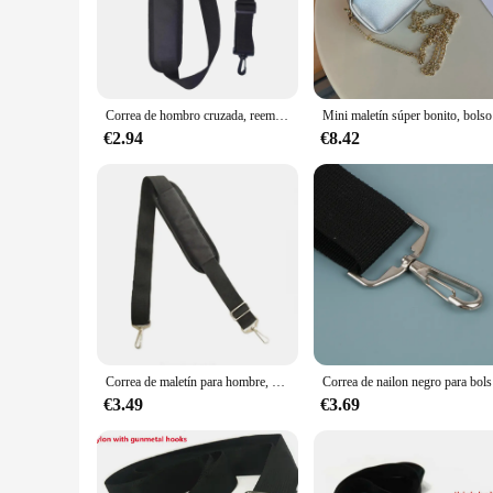
**Elegant Protection for Your Devices**
Our Maletines y Fundas para Laptops are not just a protective
and cases come in a range of sophisticated colors and pattern
of daily use, whether you're commuting to work, studying in 
Correa de hombro cruzada, reemplazo de cinturón de hombro para computadora portátil, equipaje, guitarra, bolsa de ropa, bolsas deportivas, maletín
Mini maletín
**Versatility for Every User**
€2.94
€8.42
Our Maletines y Fundas para Laptops are not just about style;
professional in need of a durable sleeve for your business tri
snug and secure fit for your device. The lightweight and por
**Adaptability for Every Scenario**
Our Maletines y Fundas para Laptops are not just about protec
designed to keep up with your lifestyle. The sleek design make
rigors of daily use. The variety of sizes and colors availabl
style, wherever you go.
Correa de maletín para hombre, cinturón de mochila para ordenador portátil de alta calidad, accesorios de paquete fuertes, cinta de Material de nailon negro, hebilla de Metal
Correa de n
€3.49
€3.69