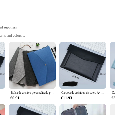
nd suppliers
erns and colors
nd minor impacts
 and students
ht with ample space for laptops up to 15.6 inches
d covers offer a balance of durability and lightweight design. They are meticulo
cts. The sleek design ensures that your device remains stylish while being prote
 A4, bolsa de documentos, maletín de negocios de gran capacidad, botón magnético, fundas impermeables para portátiles, organizador de oficina
Bolsa de archivo personalizada para ordenador, maletín de fieltro A4, almacenamiento de materiales para reuniones, suministros de oficina, paquete de botones, carpetas para portátil
Carpeta de archivos de cuero A4, bolsa de documentos de gran capacidad, Maletín de negocios, botón magnético, fundas impermeables para portátiles, organizador de oficina
€0.91
€11.93
€
d extracurricular activities, or a creative professional who needs to transport t
res that your device fits easily into a backpack or briefcase, while the lightwe
 a sleeve that complements your personal style and preferences.