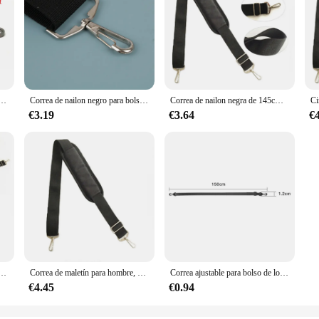
 para hombre, accesorio potente para bolsos, correa de hombro larga, reemplaza maletín para hombre, correas para bolsos y portátiles
Correa de nailon negro para bolso de hombre, maletín de hombro fuerte, bolso de ordenador portátil, accesorio de bolsa de longitud de cinturón
Correa de nailon negra de 145cm para bolsos de hombre, correa de hombro fuerte, maletín, bolso para ordenador portátil, longitud de cinturón, accesorio para bolso
€3.19
€3.64
€
 de hombre, maletín de nailon negro de alta calidad, de 145cm de longitud
Correa de maletín para hombre, cinturón de mochila para ordenador portátil de alta calidad, accesorios de paquete fuertes, cinta de Material de nailon negro, hebilla de Metal
Correa ajustable para bolso de lona, maletín portátil de nailon para viaje, mochila de hombro, senderismo
€4.45
€0.94