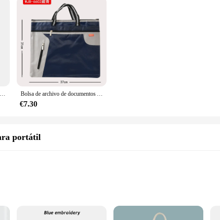
umentos A4 Simple de gran capacidad, 5 piezas, maletín de negocios, carpetas de archivos, productos químicos de fieltro, 8 colores disponibles
Bolsa de archivo de documentos A4, carpeta, maletín de lona portátil de moda, bolsas de documentos con doble cremallera, almacenamiento de oficina de documentos de datos
€7.30
ra portátil
dels