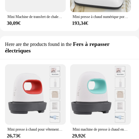
Mini Machine de transfert de chaleur à pression facile, Logo t-shirts étiquettes chaussures, impression par Sublimation, fer à repasser portable
Mini presse à chaud numérique portable, machine à sublimation facile, écran tactile sensible, bricolage de t-shirts, 12x10 po
30,09€
193,34€
Fers à repasser
Here are the products found in the
électriques
Mini presse à chaud pour vêtements, impression de t-shirts, transfert de chauffage facile, fer à repasser, sacs, chapeaux, coussinets, couverture, cuir
Mini machine de presse à chaud en fer portable, manches courtes, étiquette de bricolage, machine d'estampage à chaud, impression de t-shirts, transfert de chauffage facile, nouveau, 2023
26,73€
29,92€