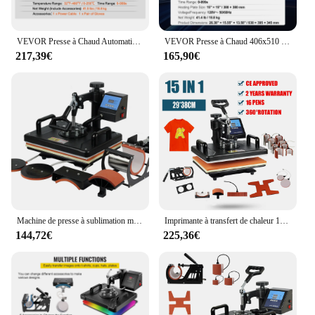
VEVOR Presse à Chaud Automatique, 381x381 mm, Machine de Sublimation Textile Intelligente avec Libération Automatique, Chauffe Rapidement et Uniformément, Transfert de Chaleur Efficace, pour T-shirts
VEVOR Presse à Chaud 406x510 mm, Machine de Sublimation Textile 1700 W Chauffage Rapide, Presse à Chaleur Transfert par Sublimation, Numérique et Industrielle, pour T-shirts/Sacs/Oreillers, Noir
217,39€
165,90€
Machine de presse à sublimation multifonctionnelle ChlorHeat, imprimante pour Économie, assiettes, casquettes, tasses, couvertures de téléphone, 5 en 1, 30x38cm
Imprimante à transfert de chaleur 15-en-1 à sublimation ChlorMuntifunctional, pour t-shirt, tasse, casquette, football, bouteille, stylo, chaussures
144,72€
225,36€