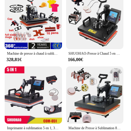
Machine de presse à chaud à sublimation ChlorMuntifunctional, imprimante à transfert de chaleur pour t-shirt, tasse, casquette, football, bouteille, stylo, chaussures, 15 en 1
SHUOHAO-Presse à Chaud 5 en 1 avec Écran LCD, Machine à Sublimation pour Économie, Assiettes, Casquettes et Mugs, 30x38cm, 1250W
328,81€
166,00€
Imprimante à sublimation 5 en 1, 30x38cm, bon marché, pour Économie, assiettes, casquettes, tasses, coques de téléphone
Machine de Presse à Sublimation 8 en 1, 38x38cm, Bon Marché, à Transfert de Chaleur pour Casquette, Tasse, Économie, Approuvé CE