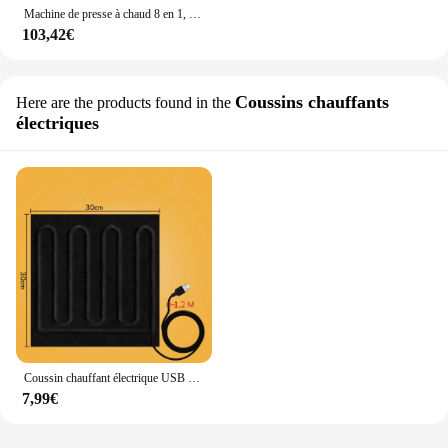
Machine de presse à chaud 8 en 1, chauffage des tubes pour touristes, sublimation de gaufrage, pivotement à 360 ° pour l'impression de t-shirts, de casquettes et de tasses à faire soi-même, presse à chaud
103,42€
Coussins chauffants
Here are the products found in the
électriques
Coussin chauffant électrique USB avec synchronisation, chauffe-main pour siège de voiture, vêtements métropolitains bricolage, chaud, hiver
7,99€