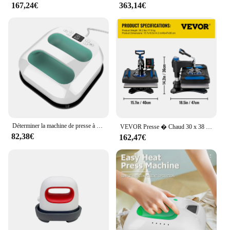
167,24€
363,14€
Déterminer la machine de presse à chaud, presse à fer, chauffage rapide, température réglable, minuterie, arrêt automatique pour HTV Vinyl Shirt s Bag, 9 en effet x 9
VEVOR Presse � Chaud 30 x 38 cm Machine de Sublimation de Transfert de Chaleur Num�rique, 1000 W Machine d'impression Textile Chauffage � Double Tube Isolation Efficace Pression R�glable pour T-Shirt
82,38€
162,47€