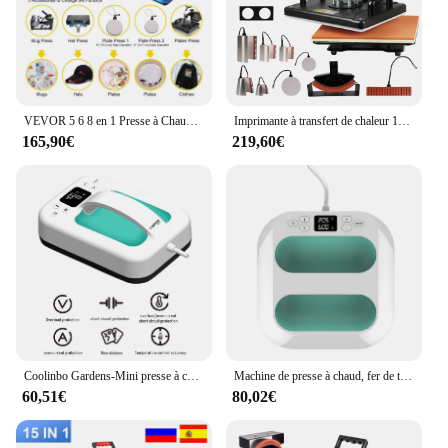
VEVOR 5 6 8 en 1 Presse à Chaud Presse de la Chaleur pour T shirt Presse Chauffante à Commande Numérique Sublimation Multifonctionnelle pour Mug/Tasse à Latte/Chapeau/Plaque/Bouteille
Imprimante à transfert de chaleur 15-en-1 à sublimation ChlorMuntifunctional, pour t-shirt, tasse, casquette, football, bouteille, stylo, chaussures
165,90€
219,60€
Coolinbo Gardens-Mini presse à chaud portable, machine de transfert de chaleur, température réglable, minuterie pour t-shirts, bricolage, 7x5 ", 6
Machine de presse à chaud, fer de transfert chauffant, presse facile, chauffe rapide pour sublimation, HTV, chemises en vinyle, sacs, chapeaux, bricolage, 9x9 pouces
60,51€
80,02€