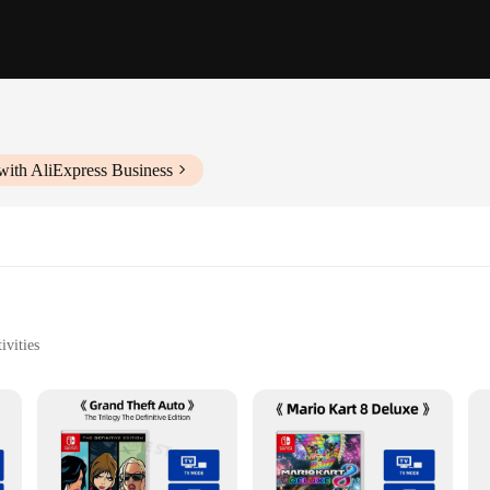
with AliExpress Business
ivities
various play scenarios