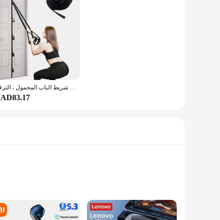
حزام تثبيت باب محمول لأشرطة المقاومة ، مرفق التمرين ، اللياقة البدنية المنزلية ، شريط الباب المحمول ، الترقية
AD83.17