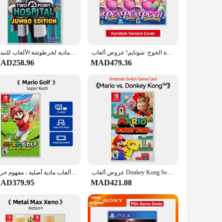
ust a toy; it's a gateway to hours of fun and learning. The
s or engage in a group activity, this set is versatile
nents remain intact, even during the most intense games. The
الأميرة الخوخ: شوتايم! عروض ألعاب Nintendo Switch بطاقة الألعاب المادية الأصلية الرسمية لجهاز Nintendo Switch OLED Lite
عروض ألعاب نينتندو سويتش - مستشفى نقطتين - إصدار جامبو - بطاقة مادية لخرطوشة الألعاب للتبديل OLED Lite
e. The set's components are easy to handle, reducing the risk
AD258.96
MAD479.36
xcellent tool for enhancing cognitive skills. The variety of
s an investment in your child's development, fostering a love
عروض ألعاب Donkey Kong Series Nintendo Switch المادية لبطاقات ألعاب Nintendo Switch OLED Nintendo Switch Lite
وحدة تحكم لعبة نينتندو سويتش ماريو جولف ، سوبر راش ، بطاقة ألعاب مادية أصلية ، مفهوم حركة
AD379.95
MAD421.08