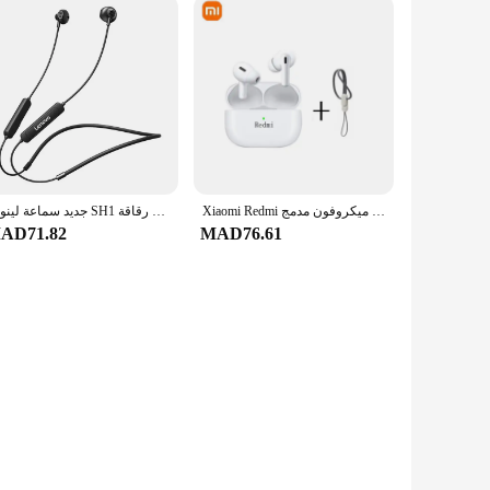
Xiaomi Redmi سماعة بلوتوث سماعات أذن لاسلكية سماعات أذن بلوتوث داخل الأذن سماعات أذن لاسلكية سماعات رأس لاسلكية ميكروفون مدمج
جديد سماعة لينوفو SH1 اللاسلكية بلوتوث 5.0 رقاقة HIFI جودة الصوت IPX5 مقاوم للماء الرياضة سماعة المغناطيسي شريط حول الرقبة سماعات
AD71.82
MAD76.61