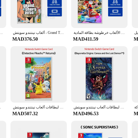
e looking to enhance their gaming experience. This comprehensive set is not j
ition to any playroom or classroom. Whether you're looking to entertain your kid
ithstand the rigors of playtime. The durable construction ensures that the compo
نينتندو سويتش-ماريو كارت 8 ديلوكس-الإصدار القياسي-صفقات الألعاب خرطوشة بطاقة المادية
ألعاب نينتندو سويتش - Grand Theft Auto The Trilogy The Definitive Edition بطاقة الألعاب المادية الرسمية GTA Game for Switch
ch - Mario Strikers: Battle League - يدعم سطح الطاولة التلفزيونية المحمولة
hest safety standards, making it a reliable choice for parents and educators alik
MAD376.50
MAD411.59
M
enefits. It encourages creativity, problem-solving, and teamwork, making it an e
hing games to more complex strategic challenges. This set is not just a toy; it'
عروض ألعاب نينتندو سويتش من سلسلة بايونيتا المادية لبطاقات ألعاب نينتندو سويتش OLED نينتندو سويتش لايت
عروض ألعاب نينتندو سويتش من سلسلة بوكيمون لبطاقات ألعاب نينتندو سويتش OLED نينتندو سويتش لايت
الأصلي Switch OLED Lite
MAD507.32
MAD496.53
M