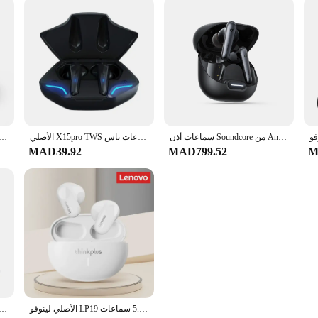
سماعات أذن Soundcore من Anker Liberty 4 NC لاسلكية بخاصية إلغاء الضوضاء سماعات أذن لاسلكية تعمل بالبلوتوث سماعات أذن TWS لاسلكية
الأصلي X15pro TWS سماعات لاسلكية لعبة سماعات بلوتوث مع ميكروفونات الحد من الضوضاء عالية الدقة سماعات باس
سماعات لاسلكية بلوتوث  TWS سماعات أذن IPX4 مقاومة للماء سماعة 30H وقت اللعب 13 مللي متر سائق HIFI سماعات
MAD39.92
MAD799.52
M
الأصلي لينوفو LP19 بلوتوث 5.1 سماعات TWS اللاسلكية في الأذن سماعات أذن رياضية المزدوج HD سماعة رأس مع ميكروفون 2023 جديد
re من Anker Sport X20 لاسلكية حقيقية للتمرين، خطافات أذن، سماعات بلوتوث لاسلكية تعمل بالبلوتوث