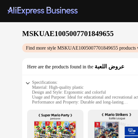
MSKUAE1005007701849655
Find more style
MSKUAE1005007701849655
products 
عروض اللعبة
Here are the products found in the
Specifications:
Material: High-quality plastic
Design and Style: Ergonomic and colorful
Usage and Purpose: Ideal for educational and recreational act
Performance and Property: Durable and long-lasting
Parts and Accessories: Comes with multiple components for 
Applicable People: Suitable for children and adults alike
Features:
|Wholesale|Vendors|
**Engaging Playtime for All Ages**