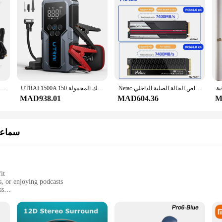
Netac-محرك أقراص الحالة الصلبة الداخلي ، SSD NVMe ، M2 ، 1 تيرا بايت ، 2 تيرا بايت ، 4 تيرا بايت ، PCIe4.0 ، M.2 2280 DRAM ، يصلح لسطح المكتب PS5
UTRAI 1500A سيارة الانتقال كاتب قوة البنك المحمولة 150PSI مضخة هواء بطارية السيارة معززات الطوارئ بدء تشغيل جهاز سيارة كاتب 2024
خمدات صمام نظام أنابيب عادم للسيارة EPLUS ، مجموعات التحكم ، جهاز التحكم في الفراغ ، جهاز التحكم عن بعد ، مفتاح عالمي
MAD938.01
MAD604.36
M
سماعا
it
s, or enjoying podcasts
ss
d user manual