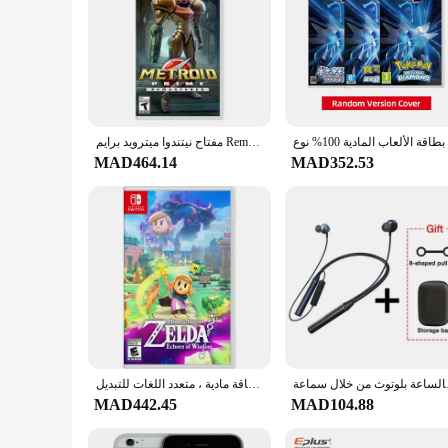
مفتاح نيتندوا ميترويد برايم Remastered عروض الألعاب البدنية لتبديل نيتندوا OLED نيتندوا سويتش لايت سويتش بطاقات ألعاب
MAD464.14
MAD352.53
ث من خلال سماعة
أسطورة لعبة التبديل زيلدا ، أصداء الحكمة ، خرطوشة أصلية ، بطاقة مادية ، متعدد اللغات للتبديل ، OLED Lite
MAD442.45
MAD104.88