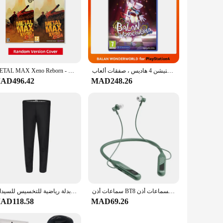
سوني بلاي ستيشن 4 هاديس ، صفقات ألعاب PS4 ، بلاي ستيشن 5 ، أقراص ألعاب PS5 ، أنماط متعددة
METAL MAX Xeno Reborn - عروض ألعاب Nintendo Switch 100% خرطوشة مادية أصلية تدعم وضع الألعاب المحمول على سطح الطاولة للتلفزيون
AD496.42
MAD248.26
سماعات أذن BT8 في الهواء الطلق مع شحن بشاشة عرض تعمل باللمس سماعات أذن لسماعات أذن Muisc
بدلة ساونا جديدة للنساء مقاس كبير أطقم ملابس رياضية للتعرق وفقدان الوزن ملابس رياضية نسائية نشطة بدلة رياضية للتخسيس للسيدات
AD118.58
MAD69.26