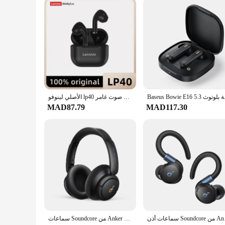
Baseus Bowie E16 5.3
الأصلي لينوفو lp40 بلوتوث سماعة 5.0 صوت غامر HIFI TWS مع ميكروفون التحكم باللمس لحركة وقت الانتظار الطويل
MAD87.79
MAD117.30
سماعات أذن Soundco
سماعات Soundcore من Anker Life Q30 Hybrid Active المانعة للضوضاء سماعات بلوتوث لاسلكية فوق الأذن سماعة أذن