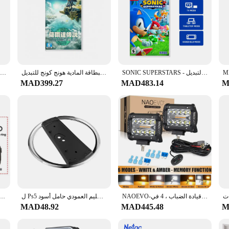
SONIC SUPERSTARS - بطاقة الألعاب المادية لألعاب نينتندو سويتش تدعم 1-4 لاعبين من نوع الحفلات لعبة متعددة اللاعبين لوحدة التحكم في التبديل
لعبة نينتندو سويتش - أسطورة زيلدا: دموع المملكة - إصدار خرطوشة البطاقة المادية هونج كونج للتبديل OLED Lite
بوكيمون بريليانت دايموند نينتندو سويتش عروض بطاقة الألعاب المادية 100% نوع RPG الأصلي الرسمي للتبديل OLED Lite
MAD399.27
MAD483.14
M
NAOEVO-شريط إضاءة للطرق الوعرة للسيارة ، قرون قيادة الضباب ، 4 في ، W ، 12 فولت ، 24 فولت ، 6 أوضاع ، مركبة ، دراجة نارية ، شاحنة ، جيب
ل Ps5 سليم العمودي حامل أسود PC المعادن لعبة وحدة التحكم قاعدة قوس لسوني بلاي ستيشن 5 سليم القرص الطبعة الرقمية ملحق
سماعات رأس لاسلكية على التحمل بالساعة بلوتو Neckband سماعات أذن رياضية لطاقة TF
MAD48.92
MAD445.48
M