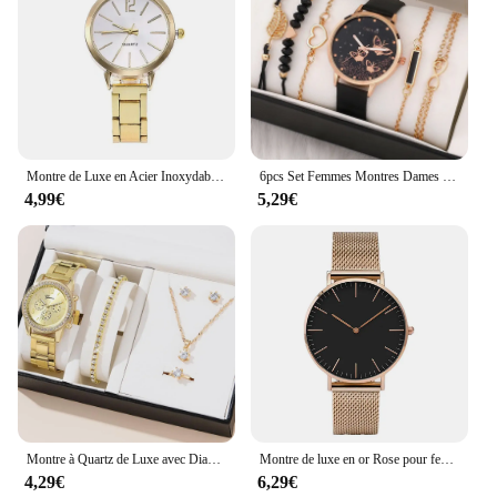
Montre de Luxe en Acier Inoxydable pour Femme, Cadran Rond Simple, Bracelet en Or, à Quartz, pour Étudiants
6pcs Set Femmes Montres Dames Mode Papillon Montre Nouveau Simple Casual Femmes Analogique Montre-Bracelet Cadeau Pas de Boîte
4,99€
5,29€
Montre à Quartz de Luxe avec Diamants pour Femme, Bracelet Simple en Acier Inoxydable, Horloge, Bague, Collier, Boucles d'Oreilles, Ensemble de Strass, sans Boîte
Montre de luxe en or Rose pour femmes, Montre-Bracelet à Quartz décontractée en acier pour dames
4,29€
6,29€