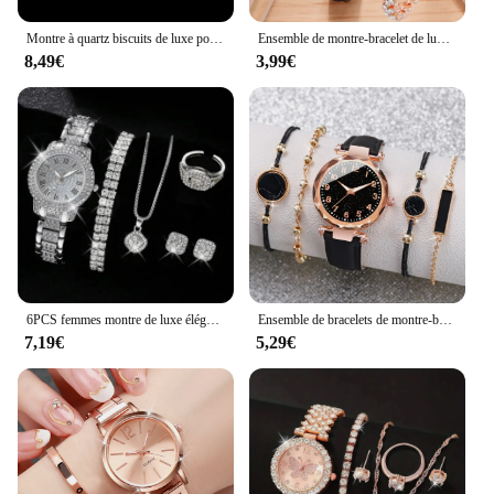
Montre à quartz biscuits de luxe pour femme, montre-bracelet analogique Hip Hop Fashion, ensemble de bijoux, cadeau pour la colonne vertébrale, 6 pièces par ensemble
Ensemble de montre-bracelet de luxe pour femme, biscuits, mode féminine, décontracté, dames, horloge, bracelet, 2 pièces
8,49€
3,99€
6PCS femmes montre de luxe élégant alliage montre-bracelet en cristal pour dames cadeau montre à Quartz
Ensemble de bracelets de montre-bracelet à quartz analogiques pour femmes, bracelet en cuir, montres pour femmes, mode, ensemble de 5 pièces
7,19€
5,29€