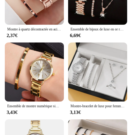
Montre à quartz décontractée en acier inoxydable pour femme, bracelet d'amour simple, style de port de tempérament, mode, ensemble de 2 pièces
Ensemble de bijoux de luxe en or rose pour femme, bague, collier, boucle d'oreille, biscuits, montre-bracelet à la mode, montres décontractées pour femme, 6 pièces
2,37€
6,69€
Ensemble de montre numérique simple pour femme, alliage avec bracelet à quartz, montres de luxe pour femme, cadran simple, mode pour femme, 2 pièces
Montre-bracelet de luxe pour femme, bague, collier, boucle d'oreille, biscuits, mode décontractée, montres pour femme, ensemble de bracelets, horloge, 6 pièces
3,43€
3,13€