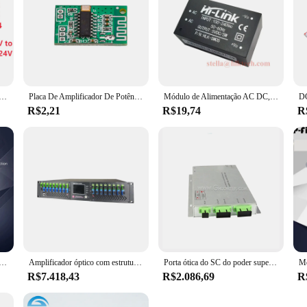
Isolada Conversor Step Down, CE, ROHS, Hi-Link, 110V, 220V a 3V, 5V, 9V, 12V, 15V, 24V, AC, DC, 10M12, navio livre
Placa De Amplificador De Potência De Áudio Digital, Módulo Receptor Bluetooth, 5V, Bluetooth 5.0, 5Pcs
Módulo de Alimentação AC DC, Interruptor CE, FCC, HLK-5M12, HLK-5M05, HLK-5M24, HLK-5M03, HLK-5M09,, Original 5W, 220V a 3.3V, 5V, 9V, 12V, 15V, 24V
R$2,21
R$19,74
R
ck Converter, CC CV módulo de alimentação, ajustável regulada voltímetro de alimentação, 0.5-30V, 3A, 35W, 4A, 50W
Amplificador óptico com estrutura do módulo dopado com érbio, equipamento de transmissão de sinal, alta potência, FTTH, CATV, EDFA, WDM, 19dBm, 32 portas, 1550nm
Porta ótica do SC do poder superior 4x16dBm do mini módulo EDFA do amplificador da fibra
R$7.418,43
R$2.086,69
R