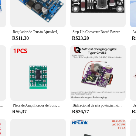
it's a testament to durability and efficiency. Crafted from a high-grade alu
ion project. Its robust design coupled with a stable output guarantees that your
e of applications, from industrial settings to home automation systems. Its 
nments without hassle. Whether you're a professional vendor or a DIY enthusiast,
e alimentação ajustável Step-Down + LED azul, LM2596 Buck, 3A, DC-DC, regulador de tensão, 1-20pcs
Regulador de Tensão Ajustável, LED Azul Voltímetro, Fonte de Alimentação, Display LED, Boost, Módulo Step-Up, Lm2596, DC, Conversor Step Down
Step Up Converter Board Power Module, Lithium Battery Booster, Regulador de tensão, Mini DC-DC, 3.7V a 12V, 4Pcs, 1Pc
R$11,30
R$23,20
R
neered for performance. The module's efficient power distribution ensures th
s not compromise on functionality, making it an ideal choice for both professio
ntly, meeting the demands of the most complex systems.
Supply Board Regulator Power Module, Boost Buck Converter, Step Up ajustável, XL6009 6A, DC 5V-20V a ± 5V, 6 V, 12 V, 15V
Placa de Amplificador de Som, Módulo HW-104 PAM8403, 2x3W, DC 2.5-5V Alimentação, Placa Amplificador de Potência Dual Channel, 1-10Pcs
Bidirecional de alta potência móvel módulo placa de circuito, DIY mãe assentamento, carregamento rápido, 22.5W, PD3.0, PD2.0
R$6,37
R$26,77
R