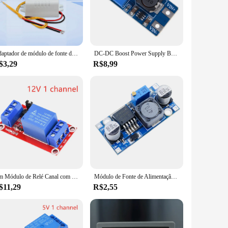
minum alloy, this module ensures longevity and resistance
 devices receive the power they need without interruption.
compact size and lightweight build make it easy to install
 this module's versatility and user-friendly design make it
Adaptador de módulo de fonte de alimentação AC-DC 12V 250MA Interruptor de comutação Termostato AC 110-220V Saída DC 12V 3W Conversor XH-M302
DC-DC Boost Power Supply Board, Step Up Converter, Boosters, 2A, Ajustável, 3V, 5V, 5V, 9V, 12V, 24V, MT3608
$3,29
R$8,99
at your devices receive the optimal amount of power,
nal and personal use. With this module, you can rest assured
Um Módulo de Relé Canal com Optocoupler Escudo Board, Alto e Baixo Nível Gatilho, Módulo de Alimentação para Arduino, DC 5V, 9V, 12V, 24V
Módulo de Fonte de Alimentação Step-down 3A Módulo Step-down Ajustável LM2596S Regulador De Tensão 24V 12V 5V 3V Para arduino
$11,29
R$2,55