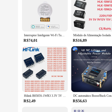
Interruptor Inteligente Wi-Fi Tuya ZigBee, Vida Inteligente com Monitor de Potência, 30A, 90-250V, AC, Módulo Relé de Alta Potência para Alexa, Google Home
Módulo de Alimentação 
R$74,01
R$16,89
Hilink B0505S-1WR3 3.3V 5V 9V 12V 15V 24V Saída 1W 2W DC DC Módulo de fonte de alimentação isolado B0512SS-1WR3 B1205S-1WR3 B1212S-1WR3
DC automático Boost/Bu
R$2,49
R$56,63