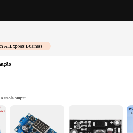
th AliExpress Business
mação
a stable output
ht, easy to handle
easy installation