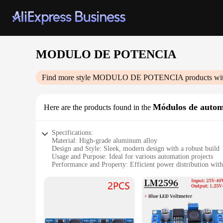
MODULO DE POTENCIA
Find more style
MODULO DE POTENCIA
products wi
Módulos de auto
Here are the products found in the
Specifications:
Material: High-grade aluminum alloy
Design and Style: Sleek, modern design with a robust build
Usage and Purpose: Ideal for various automation projects
Performance and Property: Efficient power distribution with 
Shape or Size or Weight or Quantity: Compact and lightweig
Parts and Accessories: Comes with necessary components for 
Features:
|Wholesale|Vendors|
**Robust and Reliable Power Distribution**