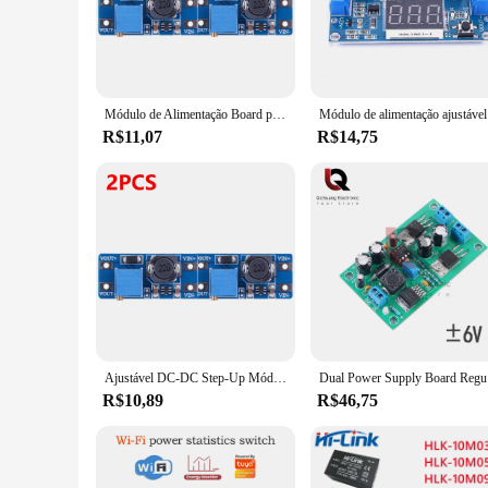
The MODULO DE POTENCIA is not just another power module; 
to wear and tear, making it a reliable choice for any automat
**Versatile and User-Friendly**
The MODULO DE POTENCIA is designed to cater to a wide rang
and transport, ensuring that it can be used in various enviro
Módulo de Alimentação Board para Arduino, Step Up Converter, Booster, Módulo MT3608 Boost, DC, 2A Max, 2 V-24V, 5 V, 9 V, 12 V, 28V, 1-20 PCes
Módulo d
an indispensable component in your automation toolkit.
R$11,07
R$14,75
**Optimized for Performance**
The MODULO DE POTENCIA is not just about looks; it's engi
preventing overloads and short circuits. Its sleek design doe
that your automation projects will run smoothly and efficie
Ajustável DC-DC Step-Up Módulo de Alimentação, Power Apply Converter, Booster, 2A Max, 2V-24V a 5V, 9V, 12V, 28V, 1-20Pcs
Dual Power 
R$10,89
R$46,75