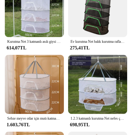
Kurutma Net 3 katmanlı asılı giysi kurutma ağları için meyve otlar gıdalar kurutma kafes nefes depolama raf temizleme kuru araçları
Ev kurutma Net balık kurutma rafları uzay tasarrufu ile 360 derece dönen kanca çok amaçlı sebze çanak et kuru sepet için
614,07TL
275,41TL
Sebze meyve otlar için muti-katmanlı asılı kurutma Net katlanabilir güneş kuru Net gıda yemekleri için kurutma kafes toksik olmayan Polyester
1.2.3 katmanlı kurutma Net nefes çabuk kuruyan asılı örgü tutucu anti-sivrisinek kurutma gıdalar balık ağı çorap iç çamaşırı kurutma için
1.603,76TL
698,95TL