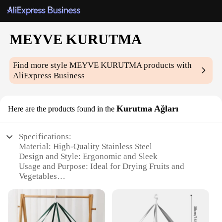
MEYVE KURUTMA
Find more style
MEYVE KURUTMA
products with
AliExpress Business
Kurutma Ağları
Here are the products found in the
Specifications:
Material: High-Quality Stainless Steel
Design and Style: Ergonomic and Sleek
Usage and Purpose: Ideal for Drying Fruits and
Vegetables
Performance and Property: Efficient and Energy-
Saving
Shape or Size: Compact and Space-Saving
Quantity: Available in Sets