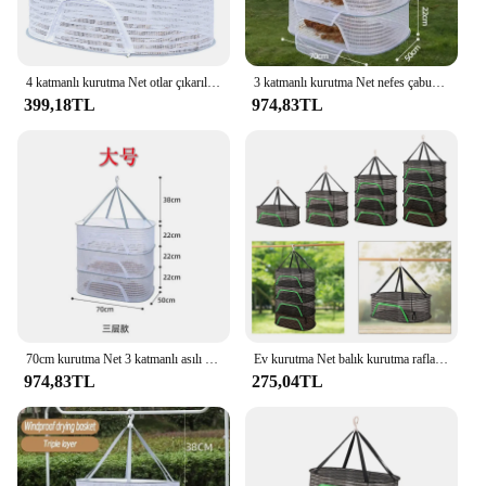
4 katmanlı kurutma Net otlar çıkarılabilir balık asılı sepet katlanır anti-sinek ince taneli ızgara kurutma için balık/sebze/meyve/otlar
3 katmanlı kurutma Net nefes çabuk kuruyan asılı örgü tutucu anti-sivrisinek kurutma gıdalar balık ağı çorap iç çamaşırı kurutma için
399,18TL
974,83TL
70cm kurutma Net 3 katmanlı asılı giysi kurutma ağları için meyve otlar gıdalar kurutma kafes nefes depolama raf temizleme kuru araçları
Ev kurutma Net balık kurutma rafları uzay tasarrufu ile 360 derece dönen kanca çok amaçlı sebze çanak et kuru sepet için
974,83TL
275,04TL