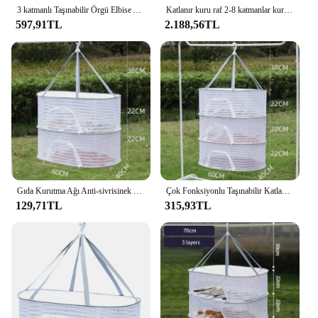
3 katmanlı Taşınabilir Örgü Elbise Asılı Kurutucu Katlanmış Bitki Rafı Tomurcukları Meyve Topraksız Çiçekler Sebze Balık Elbise Bebek
Katlanır kuru raf 2-8 katmanlar kurutma Net çiçek tomurcuğu bitki balık ot sebze kurutucu çanta örgü asılı sepet Anti sivrisinek kapak
597,91TL
2.188,56TL
Gıda Kurutma Ağı Anti-sivrisinek Katlanır Kuru Raf Otlar için Asılı Sepet Kurutma Çantası Örgü Ot Kurutma Ağı Çiçekler Tomurcukları Bitkiler
Çok Fonksiyonlu Taşınabilir Katlanabilir Çok katmanlı Asılı Kurutma Ağı Kuru Mallar için Sebze Meyve Otlar Giyim Toksik Olmayan Polyester
129,71TL
315,93TL