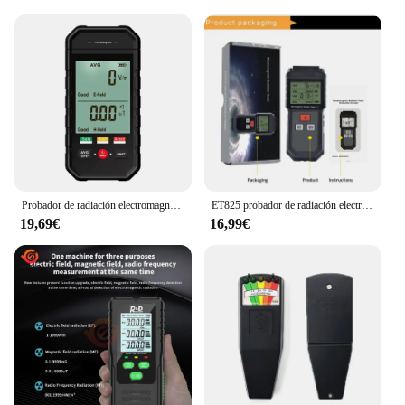
Probador de radiación electromagnética portátil ET925, Detector de radiación de campo magnético eléctrico EMF para apartamento doméstico
ET825 probador de radiación electromagnética Digital de mano, medidor EMF de campo magnético eléctrico para el hogar, teléfono móvil electrónico
19,69€
16,99€