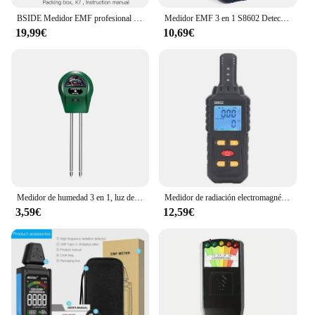
BSIDE Medidor EMF profesional de campo electromagnético, Detector de radiación, radiador de mano, dosímetro magnético eléctrico, prueba Geiger
Medidor EMF 3 en 1 S8602 Detector de radiación de campo electromagnético probador EMF para el hogar Detector EMF equipo de caza fantasma
19,99€
10,69€
Medidor de humedad 3 en 1, luz de PH, luz de acidez del agua del suelo, prueba de PH, plantas de jardín, flores, probador de humedad
Medidor de radiación electromagnética, Detector de campo magnético eléctrico EMF, 5Hz-3500Hz
3,59€
12,59€