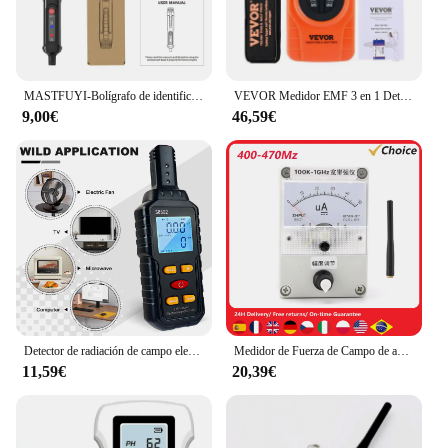
MASTFUYI-Bolígrafo de identificación de polaridad N/S preciso para detección de sensibilidad magnética y definición de campo
VEVOR Medidor EMF 3 en 1 Detector de Radiación de Campo Electromagnético Recargable Portátil 5 Hz-3,5 GHz Probador EMF Digital LCD para Inspección del Hogar EF MF RF Equipos para Exteriores
9,00€
46,59€
Detector de radiación de campo electromagnético portátil 3 en 1, medidor EMF, Detector EMF para equipo de caza fantasma
Medidor de Fuerza de Campo de ancho de banda de 100K a 1GHz, indicador de intensidad de campo de alta sensibilidad con función de amortiguación automática integrada
11,59€
20,39€