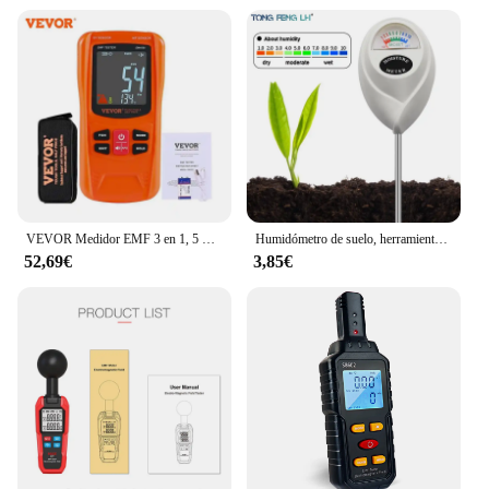
VEVOR Medidor EMF 3 en 1, 5 Hz-6 GHz, Detector de Radiación de Campo Electromagnético Recargable de Mano Probador EMF Digital LCD para Inspecciones EF MF RF, Temperatura de Torre Celular 5G
Humidómetro de suelo, herramienta de medición de jardinería para el hogar, medidor de humedad del suelo, higrómetro, sonda, prueba de riego
52,69€
3,85€