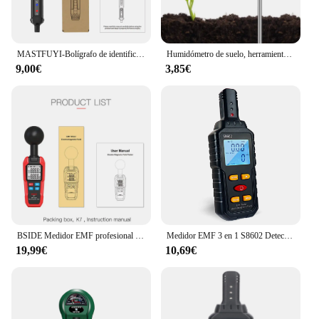
MASTFUYI-Bolígrafo de identificación de polaridad N/S preciso para detección de sensibilidad magnética y definición de campo
Humidómetro de suelo, herramienta de medición de jardinería para el hogar, medidor de humedad del suelo, higrómetro, sonda, prueba de riego
9,00€
3,85€
BSIDE Medidor EMF profesional de campo electromagnético, Detector de radiación, radiador de mano, dosímetro magnético eléctrico, prueba Geiger
Medidor EMF 3 en 1 S8602 Detector de radiación de campo electromagnético probador EMF para el hogar Detector EMF equipo de caza fantasma
19,99€
10,69€