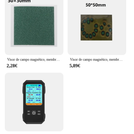
Visor de campo magnético, membrana de visualización de patrón, Detector de tarjeta magnética, verde oscuro, 50/25/30mm
Visor de campo magnético, membrana de visualización de patrones, Detector de tarjetas magnéticas L4MF, detectores de radiación electromagnética de Color verdadero amarillo
2,28€
5,89€