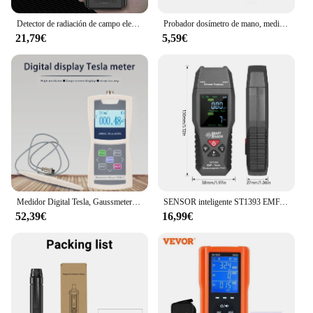
Detector de radiación de campo electromagnético rd630 instrumento emf multifuncional instrumento portátil de alarma de radiofrecuencia
Probador dosímetro de mano, medidor de radiación de campo electromagnético, detector de radiación, medidor de fuerza electromotora digital, medidor Gauss
21,79€
5,59€
Medidor Digital Tesla, Gaussmeter 200mT/2000mT, sonda Hall Radial estándar, probador de campo magnético de superficie sensible de alta precisión
SENSOR inteligente ST1393 EMF, medidor de campo electromagnético, Detector EMF, Digital de mano, LCD, probador de radiación de campo electromagnético
52,39€
16,99€