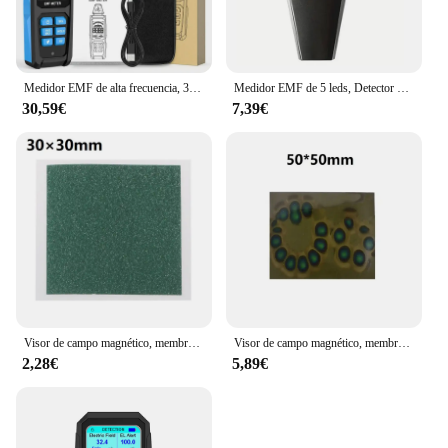
Medidor EMF de alta frecuencia, 30MHz ~ 8Ghz, Detector de radiación de campo electromagnético, probador de radómetro de tres ejes, medidor recargable
Medidor EMF de 5 leds, Detector de campo magnético, equipo Paranormal de caza fantasma, probador portátil, contador profesional
30,59€
7,39€
Visor de campo magnético, membrana de visualización de patrón, Detector de tarjeta magnética, verde oscuro, 50/25/30mm
Visor de campo magnético, membrana de visualización de patrones, Detector de tarjetas magnéticas L4MF, detectores de radiación electromagnética de Color verdadero amarillo
2,28€
5,89€