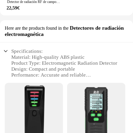
Detector de radiación RF de campo magnético multifuncional 3 en 1, probador de radiación electromagnética de mano, medidor EMF
22,59€
Detectores de radiación
Here are the products found in the
electromagnética
Specifications:
Material: High-quality ABS plastic
Product Type: Electromagnetic Radiation Detector
Design: Compact and portable
Performance: Accurate and reliable
Parts and Accessories: Includes a user manual and a
carrying case
Usage: Ideal for detecting electromagnetic radiation
in various environments
Features:
|Vendors|
**Advanced Detection Technology**