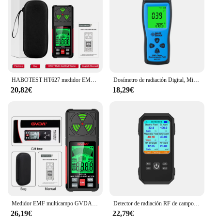
HABOTEST HT627 medidor EMF profesional, Detector de radiación de campo electromagnético, portátil de mano, medidor de advertencia de radiofrecuencia
Dosímetro de radiación Digital, Mini probador EMF LCD, Detector de radiación de campo electromagnético, dosímetro, medidor, contador de mano
20,82€
18,29€
Medidor EMF multicampo GVDA, Detector de radiación de campo electromagnético portátil, probador de radiación de microondas RF de radiofrecuencia de alta frecuencia
Detector de radiación RF de campo magnético multifuncional 3 en 1, probador de radiación electromagnética de mano, medidor EMF
26,19€
22,79€