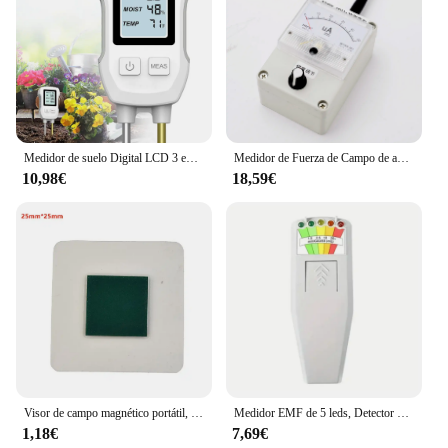
Medidor de suelo Digital LCD 3 en 1, probador de PH/humedad/temperatura de suelo con retroiluminación para plantas de casa, jardín, granja de césped
Medidor de Fuerza de Campo de amortiguación automático incorporado, 100KHz a 1GHz, indicador de intensidad de campo de alta sensibilidad
10,98€
18,59€
Visor de campo magnético portátil, membrana de visualización de patrón de película, Detector de tarjetas magnéticas para investigación científica, 1 unidad
Medidor EMF de 5 leds, Detector de campo magnético, equipo Paranormal de caza fantasma, probador portátil, contador profesional
1,18€
7,69€