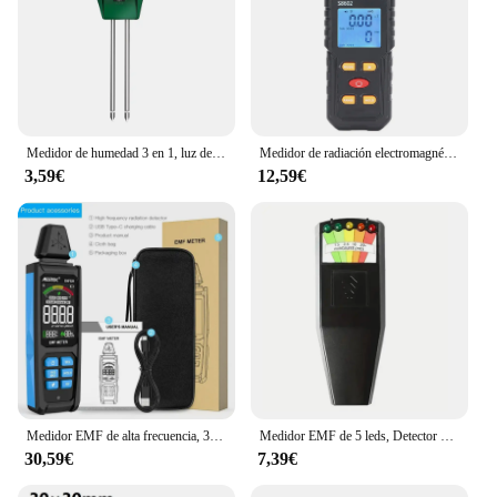
Medidor de humedad 3 en 1, luz de PH, luz de acidez del agua del suelo, prueba de PH, plantas de jardín, flores, probador de humedad
Medidor de radiación electromagnética, Detector de campo magnético eléctrico EMF, 5Hz-3500Hz
3,59€
12,59€
Medidor EMF de alta frecuencia, 30MHz ~ 8Ghz, Detector de radiación de campo electromagnético, probador de radómetro de tres ejes, medidor recargable
Medidor EMF de 5 leds, Detector de campo magnético, equipo Paranormal de caza fantasma, probador portátil, contador profesional
30,59€
7,39€