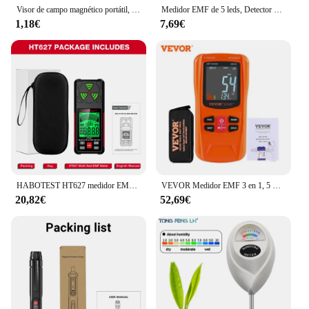
Visor de campo magnético portátil, membrana de visualización de patrón de película, Detector de tarjetas magnéticas para investigación científica, 1 unidad
Medidor EMF de 5 leds, Detector de campo magnético, equipo Paranormal de caza fantasma, probador portátil, contador profesional
1,18€
7,69€
HABOTEST HT627 medidor EMF profesional, Detector de radiación de campo electromagnético, portátil de mano, medidor de advertencia de radiofrecuencia
VEVOR Medidor EMF 3 en 1, 5 Hz-6 GHz, Detector de Radiación de Campo Electromagnético Recargable de Mano Probador EMF Digital LCD para Inspecciones EF MF RF, Temperatura de Torre Celular 5G
20,82€
52,69€