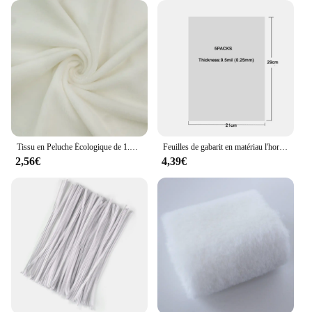
Tissu en Peluche Écologique de 1.5mm de Longueur, Tissé avec 100% Polyester, Fabrication de Jouets au Mètre pour la Couture
Feuilles de gabarit en matériau l'horloge pour pochoirs, pierres vierges, pierres de film, bricolage, utilisé pour couper des pochoirs sur une machine de découpe
2,56€
4,39€