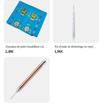
Sensation de prière bouddhiste colorée, ornement tibétain Hada, ruban imprimé de bon augure, 1PC
Kit d'outils de désherbage en vinyle, bricolage, scrapbooking, silhouette de couture, instituts, mise en œuvre automobile, Cricut Maker, SilhouUP, outils à main, 6 pièces par ensemble
2,40€
1,96€