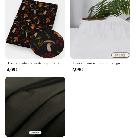
Tissu en coton polyester imprimé patchwork Black Moon, 50x145cm, tissu bricolage, couture, quilting, matériel de lework grossier
Tissu en Fausse Fourrure Longue de 25x45cm, pour Travaux Grossiers, Imbibé d'Animaux, Bricolage, Cheveux Beurrés, Peluche, Couture, 9cm
4,69€
2,99€