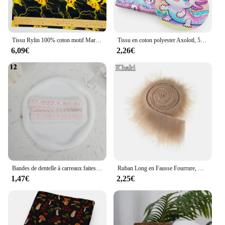
Tissu Rylin 100% coton motif Mario Brothers Pokemon Pikachu, matériel de couture pour robe et vêtements d'enfants
Tissu en coton polyester Axolotl, 50x14cm, série animale, pour tissu, couture, courtepointe, matériel de bricolage grossier fait à la main
6,09€
2,26€
Bandes de dentelle à carreaux faites à la main pour la décoration de la maison, matériel de couverture de carte, accessoires de couture bricolage, mignon, doux, 10 pièces
Ruban Long en Fausse Fourrure, Matériel de Couture, Patchwork, DIY, Garniture de Barbe, Cheveux, Bricolage, Décoration de Maison, Fait à la Main, Cosplay
1,47€
2,25€