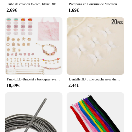
Tube de création to.com, blanc, 30cm, 100 pièces
Pompons en Fourrure de Macaron Ik8 mm 10mm 15mm à 30mm, Doux, Bricolage, Artisanat, Décoration de Mariage, Colle sur Grille, Accessoires
2,69€
1,69€
PmotCCB-Bracelet à breloques avec perles colorées, perles à grands trous, or, bijoux à bricoler soi-même, kit exécutif, 63 pièces
Dentelle 3D triple couche avec diamant, gaze papillon, accessoires pour cheveux de mariée bricolage, matériel bijoux, boucles d'oreilles, accessoires de robe, 20 pièces
10,39€
2,44€