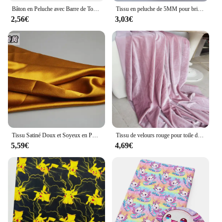
Bâton en Peluche avec Barre de Torsion, Tiges de Chenille, Tuyau D.lique, Bandes de Bricolage, Matériel de Loisirs Créatifs, Fils en Feutre de Fer, 100 Pièces
Tissu en peluche de 5MM pour bricolage, tissu épaississant, solide, fourrure artificielle, Patchwork, sacs, vêtements de poupée, matériel de décoration
2,56€
3,03€
Tissu Satiné Doux et Soyeux en Polyester, Matériel de Couture pour Robe et Doublure, au Mètre, 3/5/10m
Tissu de velours rouge pour toile de fond de robe formelle, décoration de fête de mariage, rideau de gril, drap fait à la main, matériel de bricolage
5,59€
4,69€