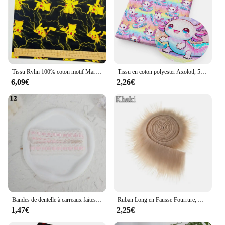
Tissu Rylin 100% coton motif Mario Brothers Pokemon Pikachu, matériel de couture pour robe et vêtements d'enfants
Tissu en coton polyester Axolotl, 50x14cm, série animale, pour tissu, couture, courtepointe, matériel de bricolage grossier fait à la main
6,09€
2,26€
Bandes de dentelle à carreaux faites à la main pour la décoration de la maison, matériel de couverture de carte, accessoires de couture bricolage, mignon, doux, 10 pièces
Ruban Long en Fausse Fourrure, Matériel de Couture, Patchwork, DIY, Garniture de Barbe, Cheveux, Bricolage, Décoration de Maison, Fait à la Main, Cosplay
1,47€
2,25€