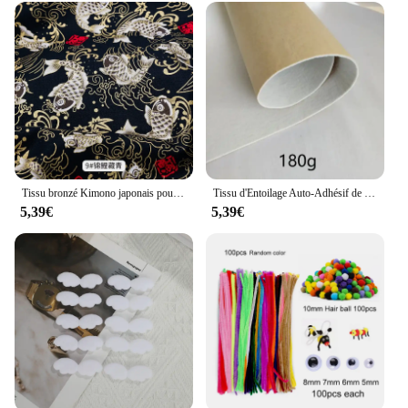
Tissu bronzé Kimono japonais pour la couture, aucun imprimé de fleurs de sushi, grill en coton, matériaux de bricolage, accessoires Patchwork, 50x145cm
Tissu d'Entoilage Auto-Adhésif de 100x45cm, pour la Couture de Vêtements, en Forme de Chapeau, Couche Intercalaire, Matériau de Doublure de Sac Fait à la Main, 180g/280g/380g
5,39€
5,39€