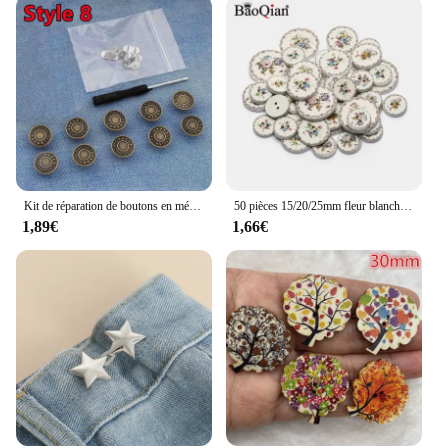
Kit de réparation de boutons en métal sans couture, remplacement de boutons en jean, sans clous, ensemble de boutons en jean perfect, accessoires de couture, 17mm, 10 pièces
50 pièces 15/20/25mm fleur blanche peinte 2 trous bouton rond en bois pour vêtements décoration Scrapbooking bricolage accessoires de couture à domicile
1,89€
1,66€