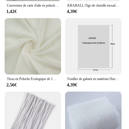
Couverture de carte d'aile en peluche rose bricolage, matériel fait à la main, dessin animé, accessoires de bricolage, fournitures de couture, décor, 10 pièces par paquet
KRABALL-Tige de chenille torsadée avec yeux adhésifs, boule moelleuse, jus de jouets, matériel de bricolage, fournitures de fête de Noël, le plus récent ensemble
1,42€
4,39€
Tissu en Peluche Écologique de 1.5mm de Longueur, Tissé avec 100% Polyester, Fabrication de Jouets au Mètre pour la Couture
Feuilles de gabarit en matériau l'horloge pour pochoirs, pierres vierges, pierres de film, bricolage, utilisé pour couper des pochoirs sur une machine de découpe
2,56€
4,39€