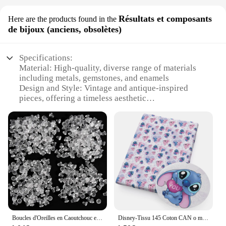
Résultats et composants
Here are the products found in the
de bijoux (anciens, obsolètes)
Specifications:
Material: High-quality, diverse range of materials
including metals, gemstones, and enamels
Design and Style: Vintage and antique-inspired
pieces, offering a timeless aesthetic
Usage and Purpose: Ideal for jewelry enthusiasts
and collectors seeking unique, rare components
Performance and Property: Durable and long-
lasting, designed to withstand the test of time
Parts and Accessories: Comprehensive sets of
components, including clasps, beads, and findings
Typical Adaptive Scenario: Perfect for creating
custom, one-of-a-kind jewelry pieces
Features:
**Unmatched Variety and Quality**
Boucles d'Oreilles en Caoutchouc et Silicone, Styles de Fermoirs, Bouchage d'Écrou, Arrière, Accessoires de Bijoux, 500 à 2000 Pièces
Disney-Tissu 145 Coton CAN o matchs Stitch Jasmine, 50 x 100% cm, Matériel de Couture, Quilting, Couture Grossière, Patchwork Fait Main, Bricolage
The MATERIEL Résultats et composants de bijoux