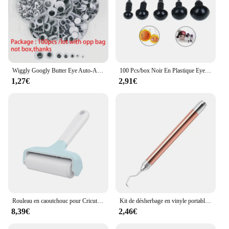
Wiggly Googly Butter Eye Auto-Adhésif, Simulation Mobile, Animal de Dessin Animé, Globe Oculaire, Bricolage, Fournitures d'Artisanat pour Enfants de la Maternelle, 100Ps
100 Pcs/box Noir En Plastique Eye Jouet Accessoires Noir Vis Oeil Jouet Accessoires En Peluche Poupée DIY Yeux G414
1,27€
2,91€
Rouleau en caoutchouc pour Cricut Silhouette Crafts, Rouleau en caoutchouc réutilisable, Fer sur soi, Vinyle, Projets d'artisanat et de bricolage, 1Pc
Kit de désherbage en vinyle portable avec lumière LED, outil de désherbage en vinyle, découpeur de projet thermocollant, dissolvant de papier vinyle avec crochets
8,39€
2,46€