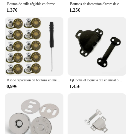
Bouton de taille réglable en forme d'étoile en métal pour jupe et pantalon, jean strucJeans, broche de serrage de taille, réglable, sans couture, 1 paire
Boutons de décoration d'arbre de couleur verte 2 trous faits à la main lettres d'amour Scrapbook décoration de mariage accessoires de couture
1,37€
1,25€
Kit de réparation de boutons en métal sans couture, remplacement de boutons en jean, accessoires de couture, sans clous, perfect Jean, 17mm, 10 pièces
FjHooks et loquet à œil en métal pour vêtements, pantalons imbibés, bouton de crochet de jupe, couture de vêtement bricolage, accessoires d'artisanat, 10 ensembles
0,99€
1,45€