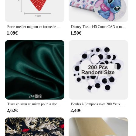
beginner, these pins and balls are adaptable to your
skill level, ensuring that you can tackle any project
with confidence.
Porte-oreiller mignon en forme de Pincus Harvey, coussretours de rangement pour outils à main de couture bricolage, point de croix grossier, 1 pièce
Disney-Tissu 145 Coton CAN o matchs Stitch Jasmine, 50 x 100% cm, Matériel de Couture, Quilting, Couture Grossière, Patchwork Fait Main, Bricolage
1,09€
1,50€
Tissu en satin au mètre pour la décoration de mariage, doublure de boîte, matériel de doublure de jupe, fond de couture de vêtements de bricolage, 26 couleurs
Boules à Pompons avec 200 Yeux Adhésifs, 200 Tiges en Chenille, Matériaux de Bricolage pour Enfants, Cadeaux Artisanaux Faits à la Main pour Garçons et Bol, 100
2,62€
2,40€