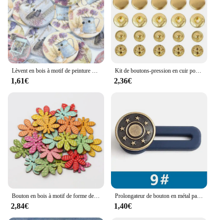
Lèvent en bois à motif de peinture à l'huile pour vêtements, fournitures d'artisanat décoratif, bricolage grossier, accessoires de couture, 20 pièces, 25mm
Kit de boutons-pression en cuir pour vêtements de bricolage, boutons-pression en métal, 4 outils d'installation, 10mm, 12mm, 15mm, 50 ensembles
1,61€
2,36€
Bouton en bois à motif de forme de cuir chevelu coloré mixte, 2 trous, bricolage, couture, vêtements, accessoires, artisanat fait main, 30x27mm, 20 pièces
Prolongateur de bouton en métal parfait pour tout pantalon en jean, couture gratuite, rétractable, bouton de taille, boucles arc-en-ciel, kit en fibre, 5 pièces
2,84€
1,40€