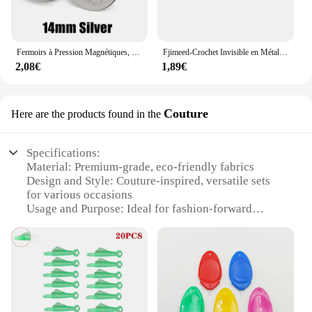
Fermoirs à Pression Magnétiques, 14-18mm, 10 Pièces/Paquet, lèvent pour Sac à Main, Portefeuille, Pièces Artisanales, Accessoires
Fjimeed-Crochet Invisible en Métal pour Pantalon, Bouton et Jupe, Accessoire de Réglage et de Couture, DIY, 10/1 Pièces
2,08€
1,89€
Couture
Here are the products found in the
Specifications:
Material: Premium-grade, eco-friendly fabrics
Design and Style: Couture-inspired, versatile sets
for various occasions
Usage and Purpose: Ideal for fashion-forward
individuals and businesses
Type and Category: High-end, wholesale-ready
MATERIEL sets
Performance and Property: Durable, wrinkle-
resistant, and easy-to-clean
Parts and Accessories: Comprehensive set
inclusions for a complete look