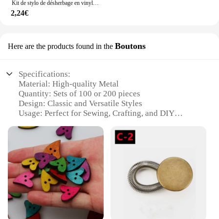
Kit de stylo de désherbage en vinyle portable avec lumière LED, outil de désherbage en vinyle, découpeur de projet thermocollant, dissolvant de papier vinyle avec crochets
2,24€
Boutons
Here are the products found in the
Specifications:
Material: High-quality Metal
Quantity: Sets of 100 or 200 pieces
Design: Classic and Versatile Styles
Usage: Perfect for Sewing, Crafting, and DIY
Projects
Category: Fashion Accessories
Performance: Durable and Reliable
Features:
**Durable and Versatile**
Crafted from premium metal, the MATERIEL
Boutons are designed to withstand the rigors of
frequent use, making them an ideal choice for
sewing enthusiasts and fashion designers alike.