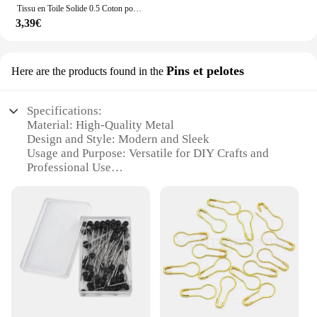
Tissu en Toile Solide 0.5 Coton pour Travaux Manuels, Matériel de Couture pour Juste de Canapé, Rideaux, Nappes, Taie d'Oreiller, Sacs, 100% m/1m/2m
3,39€
Pins et pelotes
Here are the products found in the
Specifications:
Material: High-Quality Metal
Design and Style: Modern and Sleek
Usage and Purpose: Versatile for DIY Crafts and
Professional Use
Quantity: Available in Sets
Performance and Property: Durable and Reliable
Parts and Accessories: Includes Pins and Balls
Features:
**Unmatched Craftsmanship and Durability**
The MATERIEL Pins et pelotes are crafted from
premium metal, ensuring both longevity and a
professional finish to your DIY projects. These pins
and balls are designed to withstand the rigors of