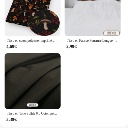
Tissu en coton polyester imprimé patchwork Black Moon, 50x145cm, tissu bricolage, couture, quilting, matériel de lework grossier
Tissu en Fausse Fourrure Longue de 25x45cm, pour Travaux Grossiers, Imbibé d'Animaux, Bricolage, Cheveux Beurrés, Peluche, Couture, 9cm
4,69€
2,99€
Tissu en Toile Solide 0.5 Coton pour Travaux Manuels, Matériel de Couture pour Juste de Canapé, Rideaux, Nappes, Taie d'Oreiller, Sacs, 100% m/1m/2m
3,39€