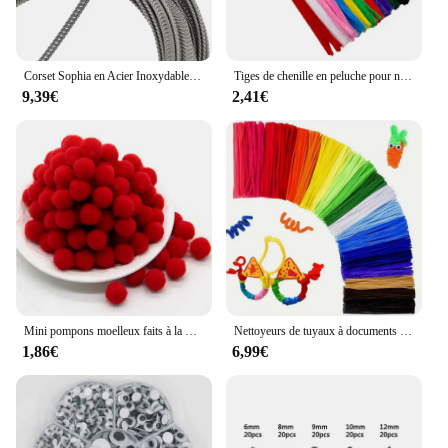
Corset Sophia en Acier Inoxydable pour Sous-Vêtements, Spirale D.lique, DésoCumbria, Artisanat, Couture de Vêtements, Remplacement T1, DIY, 10m
Tiges de chenille en peluche pour nettoyage de tuyaux pour enfant, jouet coloré, fait à la main, fournitures d'artisanat, 30cm, 50/100 pièces
9,39€
2,41€
Mini pompons moelleux faits à la main pour enfants, fournitures d'artisanat de couture bricolage, pompons doux, jouets de boule, décoration de mariage et de Noël, 8mm, 10mm, 15mm, 20mm, 25mm, 30mm
Nettoyeurs de tuyaux à documents mixtes, nettoyeurs de tuyaux pour l'artisanat, nettoyeurs de tuyaux pour l'artisanat, décorations créatives de bricolage, 11,8 po, 300 pièces
1,86€
6,99€