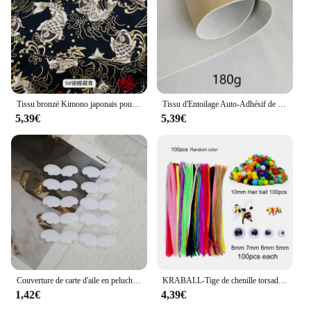
Tissu bronzé Kimono japonais pour la couture, aucun imprimé de fleurs de sushi, grill en coton, matériaux de bricolage, accessoires Patchwork, 50x145cm
Tissu d'Entoilage Auto-Adhésif de 100x45cm, pour la Couture de Vêtements, en Forme de Chapeau, Couche Intercalaire, Matériau de Doublure de Sac Fait à la Main, 180g/280g/380g
5,39€
5,39€
Couverture de carte d'aile en peluche rose bricolage, matériel fait à la main, dessin animé, accessoires de bricolage, fournitures de couture, décor, 10 pièces par paquet
KRABALL-Tige de chenille torsadée avec yeux adhésifs, boule moelleuse, jus de jouets, matériel de bricolage, fournitures de fête de Noël, le plus récent ensemble
1,42€
4,39€