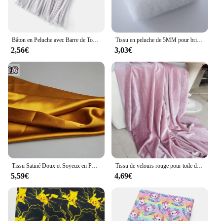
Bâton en Peluche avec Barre de Torsion, Tiges de Chenille, Tuyau D.lique, Bandes de Bricolage, Matériel de Loisirs Créatifs, Fils en Feutre de Fer, 100 Pièces
Tissu en peluche de 5MM pour bricolage, tissu épaississant, solide, fourrure artificielle, Patchwork, sacs, vêtements de poupée, matériel de décoration
2,56€
3,03€
Tissu Satiné Doux et Soyeux en Polyester, Matériel de Couture pour Robe et Doublure, au Mètre, 3/5/10m
Tissu de velours rouge pour toile de fond de robe formelle, décoration de fête de mariage, rideau de gril, drap fait à la main, matériel de bricolage
5,59€
4,69€