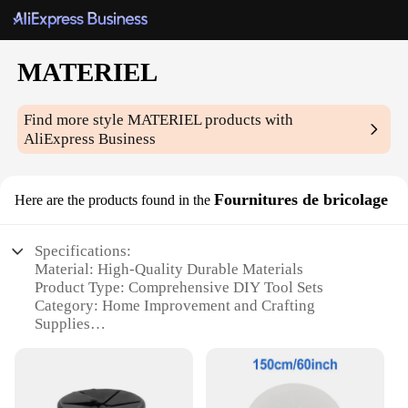
MATERIEL
Find more style
MATERIEL
products with
AliExpress Business
Fournitures de bricolage
Here are the products found in the
Specifications:
Material: High-Quality Durable Materials
Product Type: Comprehensive DIY Tool Sets
Category: Home Improvement and Crafting
Supplies
Design and Style: Ergonomic and User-Friendly
Usage and Purpose: Versatile for Various DIY
Projects
Performance and Property: Robust and Reliable for