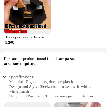
Trampa para cucarachas, herramienta para atrapar insectos, caja para cucarachas con alimentación de cucarachas, seguridad física, tamaño de insectos, trampa para matar, cocina interior para el hogar
1,26€
Lámparas
Here are the products found in the
atrapamosquitos
Specifications:
Material: High-quality, durable plastic
Design and Style: Sleek, modern aesthetic with a
white finish
Usage and Purpose: Effective mosquito control in
residential and commercial settings
Typical Adaptive Scenario: Suitable for indoor and