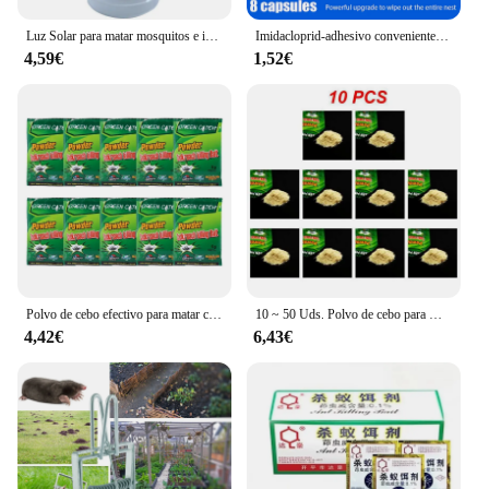
Luz Solar para matar mosquitos e insectos, inducción inteligente para exteriores, jardín, césped, árbol colgante, trampa para mosquitos e insectos
Imidacloprid-adhesivo conveniente para matar cucarachas, cebo de pegamento seguro para cucarachas de larga duración, no tóxico, 8 piezas
4,59€
1,52€
Polvo de cebo efectivo para matar cucarachas, trampa para Control de plagas, mata insectos, Mata cucarachas, 1-20 piezas
10 ~ 50 Uds. Polvo de cebo para matar cucarachas efectivo uso doméstico cucarachas insectos cucarachas asesino Anti plagas trampa para rechazar trampas para Control de plagas
4,42€
6,43€