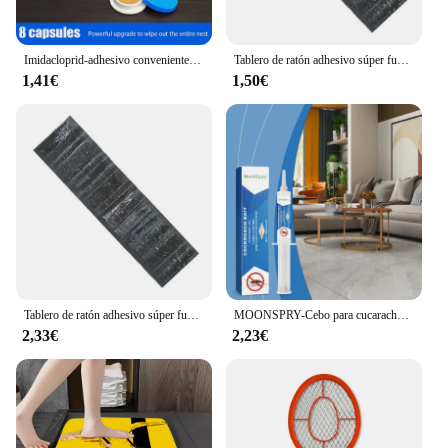
making them a popular choice for vendors and
suppliers looking to expand their product offerings.
Imidacloprid-adhesivo conveniente para matar cucarachas, cebo de pegamento seguro para cucarachas de larga duración, no tóxico, 8 piezas
Tablero de ratón adhesivo súper fuerte, trampa de ratón de gran tamaño, tablero de rata de pegamento, no tóxico, ecológico, también para matar plagas en el hogar, 120x28cm
1,41€
1,50€
Tablero de ratón adhesivo súper fuerte, trampa de ratón de gran tamaño, tablero de ratas de pegamento no tóxico, herramienta ecológica para matar plagas para el hogar, 120x28cm
MOONSPRY-Cebo para cucarachas en gel para interiores, cebo para matar cucarachas, para el hogar, cocina
2,33€
2,23€