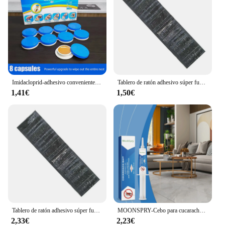
last, ensuring long-term reliability. It's an eco-
friendly solution, as it does not rely on harmful
chemicals to eliminate mosquitoes. Instead, it uses
an innovative electrical grid that is both safe and
effective. This makes it a sustainable choice for
those who are conscious of their environmental
impact while still prioritizing pest control.
Imidacloprid-adhesivo conveniente para matar cucarachas, cebo de pegamento seguro para cucarachas de larga duración, no tóxico, 8 piezas
Tablero de ratón adhesivo súper fuerte, trampa de ratón de gran tamaño, tablero de rata de pegamento, no tóxico, ecológico, también para matar plagas en el hogar, 120x28cm
1,41€
1,50€
Tablero de ratón adhesivo súper fuerte, trampa de ratón de gran tamaño, tablero de ratas de pegamento no tóxico, herramienta ecológica para matar plagas para el hogar, 120x28cm
MOONSPRY-Cebo para cucarachas en gel para interiores, cebo para matar cucarachas, para el hogar, cocina
2,33€
2,23€