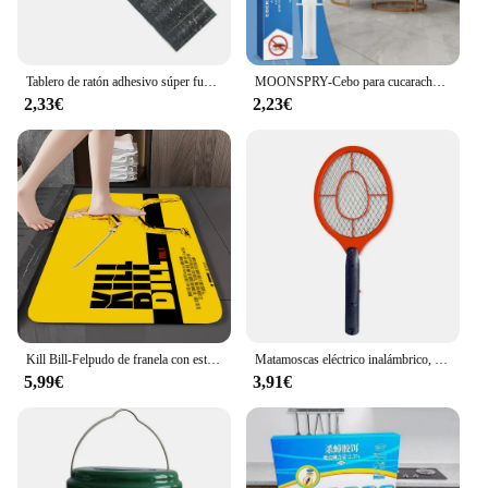
Tablero de ratón adhesivo súper fuerte, trampa de ratón de gran tamaño, tablero de ratas de pegamento no tóxico, herramienta ecológica para matar plagas para el hogar, 120x28cm
MOONSPRY-Cebo para cucarachas en gel para interiores, cebo para matar cucarachas, para el hogar, cocina
2,33€
2,23€
Kill Bill-Felpudo de franela con estampado gráfico de película, Alfombra de entrada para baño, cocina, decoración del hogar
Matamoscas eléctrico inalámbrico, matamosquitos de verano, trampa para moscas, batería, raqueta para insectos
5,99€
3,91€