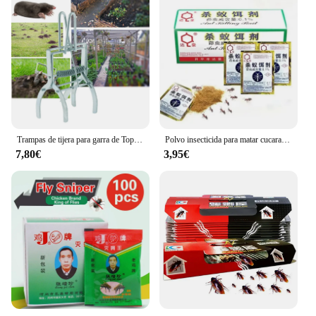
Trampas de tijera para garra de Topo, jaula de alta resistencia para matar ratones, trampas para ratas multifunción, 2024
Polvo insecticida para matar cucarachas, cebo para matar cucarachas, mata insectos, Mata cucarachas, repele plagas, Control de plagas, trampa para veneno
7,80€
3,95€