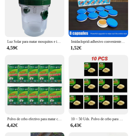
Luz Solar para matar mosquitos e insectos, inducción inteligente para exteriores, jardín, césped, árbol colgante, trampa para mosquitos e insectos
Imidacloprid-adhesivo conveniente para matar cucarachas, cebo de pegamento seguro para cucarachas de larga duración, no tóxico, 8 piezas
4,59€
1,52€
Polvo de cebo efectivo para matar cucarachas, trampa para Control de plagas, mata insectos, Mata cucarachas, 1-20 piezas
10 ~ 50 Uds. Polvo de cebo para matar cucarachas efectivo uso doméstico cucarachas insectos cucarachas asesino Anti plagas trampa para rechazar trampas para Control de plagas
4,42€
6,43€