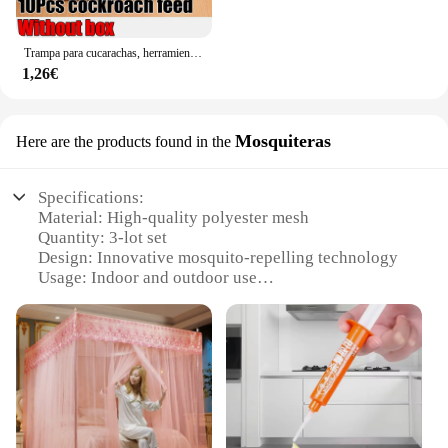
Trampa para cucarachas, herramienta para atrapar insectos, caja para cucarachas con alimentación de cucarachas, seguridad física, tamaño de insectos, trampa para matar, cocina interior para el hogar
1,26€
Mosquiteras
Here are the products found in the
Specifications:
Material: High-quality polyester mesh
Quantity: 3-lot set
Design: Innovative mosquito-repelling technology
Usage: Indoor and outdoor use
Performance: Effective against mosquitoes and
other flying insects
Parts: Comes with 3 individual mosquiteras
Features:
**Efficient Protection Against Pests**
The MATA MOSCAS 3 LOTE Mosquiteras are a
testament to the latest innovations in mosquito