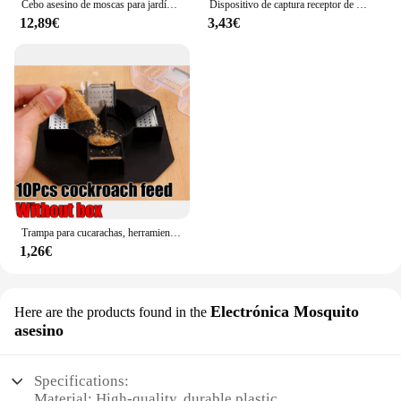
Cebo asesino de moscas para jardín, trampa atrayente, insecticida, antipolvo, para Control de plagas, 100 unidades
Dispositivo de captura receptor de 5 uds., pegatinas de trampas súper adhesivas para matar cucarachas
12,89€
3,43€
Trampa para cucarachas, herramienta para atrapar insectos, caja para cucarachas con alimentación de cucarachas, seguridad física, tamaño de insectos, trampa para matar, cocina interior para el hogar
1,26€
Electrónica Mosquito
Here are the products found in the
asesino
Specifications:
Material: High-quality, durable plastic