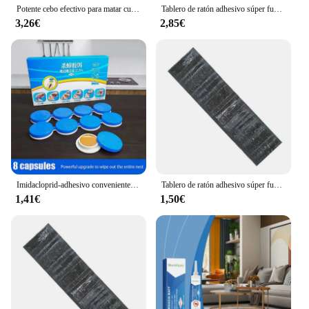
Potente cebo efectivo para matar cucarachas, Gel de Control de cucarachas, trampa para cucarachas, jeringa nsecticida, herramienta antiplagas, productos de Control
Tablero de ratón adhesivo súper fuerte, trampa para ratón, pegamento, tablero para ratas, no tóxico, ecológico, herramienta para matar plagas en el hogar, 120/60cm, 4 Uds.
3,26€
2,85€
Imidacloprid-adhesivo conveniente para matar cucarachas, cebo de pegamento seguro para cucarachas de larga duración, no tóxico, 8 piezas
Tablero de ratón adhesivo súper fuerte, trampa de ratón de gran tamaño, tablero de rata de pegamento, no tóxico, ecológico, también para matar plagas en el hogar, 120x28cm
1,41€
1,50€