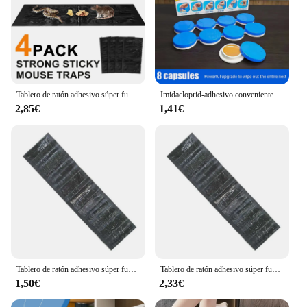
Tablero de ratón adhesivo súper fuerte, trampa para ratón, pegamento, tablero para ratas, no tóxico, ecológico, herramienta para matar plagas en el hogar, 120/60cm, 4 Uds.
Imidacloprid-adhesivo conveniente para matar cucarachas, cebo de pegamento seguro para cucarachas de larga duración, no tóxico, 8 piezas
2,85€
1,41€
Tablero de ratón adhesivo súper fuerte, trampa de ratón de gran tamaño, tablero de rata de pegamento, no tóxico, ecológico, también para matar plagas en el hogar, 120x28cm
Tablero de ratón adhesivo súper fuerte, trampa de ratón de gran tamaño, tablero de ratas de pegamento no tóxico, herramienta ecológica para matar plagas para el hogar, 120x28cm
1,50€
2,33€