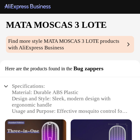
MATA MOSCAS 3 LOTE
Find more style
MATA MOSCAS 3 LOTE
products
with AliExpress Business
Bug zappers
Here are the products found in the
Specifications:
Material: Durable ABS Plastic
Design and Style: Sleek, modern design with
ergonomic handle
Usage and Purpose: Effective mosquito control for
indoor and outdoor use
Performance and Property: High-voltage grid
ensures quick and efficient bug zapping
Quantity: 3-piece set for comprehensive coverage