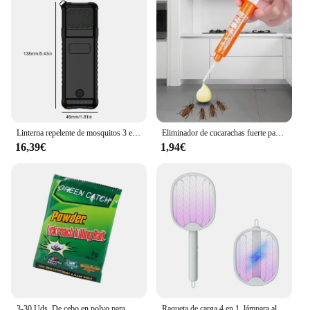
outdoor use, including patios, gardens, and
balconies
Shape or Size or Weight or Quantity: Each set
includes 3 lamps, providing ample coverage for
larger areas
Performance and Property: Efficiently captures and
kills mosquitoes, minimizing the risk of mosquito-
borne diseases
Linterna repelente de mosquitos 3 en 1, repelente de mosquitos inalámbrico de 5000mAh, Banco de energía, repelente de mosquitos de mano para viajes al aire libre
Eliminador de cucarachas fuerte para el hogar, cocina, sala de estar, inodoro, atrapamoscas rápido
Features:
16,39€
1,94€
**Efficient Mosquito Control**
The MATA MOSCAS 3 LOTE Lámparas
atrapamosquitos are a must-have for anyone
looking to maintain a mosquito-free environment.
These lamps are designed to efficiently capture and
kill mosquitoes, ensuring that you can enjoy your
outdoor spaces without the constant nuisance of
these pesky insects. The sleek, modern design of
these lamps blends seamlessly with any decor,
making them an attractive addition to your home or
business.
3-30 Uds. De cebo en polvo para matar cucarachas efectivo, uso doméstico, cucarachas, insectos, cucarachas, antiparasparas, trampa para rechazar, trampas para Control de plagas
Raqueta de carga 4 en 1, lámpara alimentada por batería de seguridad para matar insectos, matamoscas eléctrico plegable ABS con luz UV, Exterminador de insectos