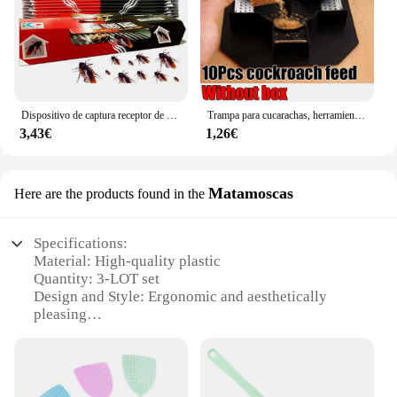
Dispositivo de captura receptor de 5 uds., pegatinas de trampas súper adhesivas para matar cucarachas
Trampa para cucarachas, herramienta para atrapar insectos, caja para cucarachas con alimentación de cucarachas, seguridad física, tamaño de insectos, trampa para matar, cocina interior para el hogar
3,43€
1,26€
Matamoscas
Here are the products found in the
Specifications:
Material: High-quality plastic
Quantity: 3-LOT set
Design and Style: Ergonomic and aesthetically
pleasing
Usage and Purpose: Mosquito control in various
settings
Performance and Property: Effective mosquito
trapping