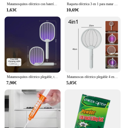
Matamosquitos eléctrico con batería, raqueta antimosquitos inalámbrica de mano, ajustable de tres capas, matamoscas de insectos voladores
Raqueta eléctrica 3 en 1 para matar mosquitos, lámpara recargable por USB, matamoscas plegable, lámpara repelente de moscas
1,63€
10,69€
Matamosquitos eléctrico plegable, trampa para moscas recargable por USB, matamoscas, raqueta, mata insectos con luz UV, Exterminador de insectos, 3500V
Matamoscas eléctrico plegable 4 en 1, trampa para matamoscas de 3000V, raqueta para mosquitos recargable por USB, mata insectos
7,90€
5,05€