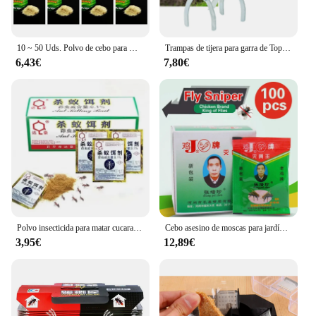
10 ~ 50 Uds. Polvo de cebo para matar cucarachas efectivo uso doméstico cucarachas insectos cucarachas asesino Anti plagas trampa para rechazar trampas para Control de plagas
Trampas de tijera para garra de Topo, jaula de alta resistencia para matar ratones, trampas para ratas multifunción, 2024
6,43€
7,80€
Polvo insecticida para matar cucarachas, cebo para matar cucarachas, mata insectos, Mata cucarachas, repele plagas, Control de plagas, trampa para veneno
Cebo asesino de moscas para jardín, trampa atrayente, insecticida, antipolvo, para Control de plagas, 100 unidades
3,95€
12,89€