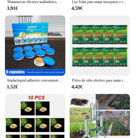
Matamoscas eléctrico inalámbrico, matamosquitos de verano, trampa para moscas, batería, raqueta para insectos
Luz Solar para matar mosquitos e insectos, inducción inteligente para exteriores, jardín, césped, árbol colgante, trampa para mosquitos e insectos
3,91€
4,59€
Imidacloprid-adhesivo conveniente para matar cucarachas, cebo de pegamento seguro para cucarachas de larga duración, no tóxico, 8 piezas
Polvo de cebo efectivo para matar cucarachas, trampa para Control de plagas, mata insectos, Mata cucarachas, 1-20 piezas
1,52€
4,42€