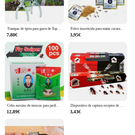
Trampas de tijera para garra de Topo, jaula de alta resistencia para matar ratones, trampas para ratas multifunción, 2024
Polvo insecticida para matar cucarachas, cebo para matar cucarachas, mata insectos, Mata cucarachas, repele plagas, Control de plagas, trampa para veneno
7,80€
3,95€
Cebo asesino de moscas para jardín, trampa atrayente, insecticida, antipolvo, para Control de plagas, 100 unidades
Dispositivo de captura receptor de 5 uds., pegatinas de trampas súper adhesivas para matar cucarachas
12,89€
3,43€