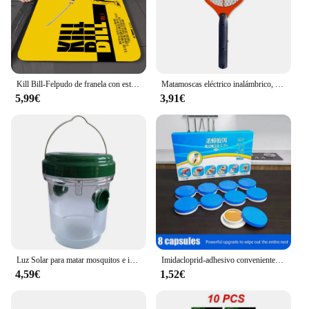
Kill Bill-Felpudo de franela con estampado gráfico de película, Alfombra de entrada para baño, cocina, decoración del hogar
Matamoscas eléctrico inalámbrico, matamosquitos de verano, trampa para moscas, batería, raqueta para insectos
5,99€
3,91€
Luz Solar para matar mosquitos e insectos, inducción inteligente para exteriores, jardín, césped, árbol colgante, trampa para mosquitos e insectos
Imidacloprid-adhesivo conveniente para matar cucarachas, cebo de pegamento seguro para cucarachas de larga duración, no tóxico, 8 piezas
4,59€
1,52€