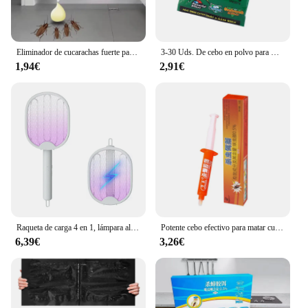
Eliminador de cucarachas fuerte para el hogar, cocina, sala de estar, inodoro, atrapamoscas rápido
3-30 Uds. De cebo en polvo para matar cucarachas efectivo, uso doméstico, cucarachas, insectos, cucarachas, antiparasparas, trampa para rechazar, trampas para Control de plagas
1,94€
2,91€
Raqueta de carga 4 en 1, lámpara alimentada por batería de seguridad para matar insectos, matamoscas eléctrico plegable ABS con luz UV, Exterminador de insectos
Potente cebo efectivo para matar cucarachas, Gel de Control de cucarachas, trampa para cucarachas, jeringa nsecticida, herramienta antiplagas, productos de Control
6,39€
3,26€