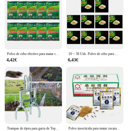
Polvo de cebo efectivo para matar cucarachas, trampa para Control de plagas, mata insectos, Mata cucarachas, 1-20 piezas
10 ~ 50 Uds. Polvo de cebo para matar cucarachas efectivo uso doméstico cucarachas insectos cucarachas asesino Anti plagas trampa para rechazar trampas para Control de plagas
4,42€
6,43€
Trampas de tijera para garra de Topo, jaula de alta resistencia para matar ratones, trampas para ratas multifunción, 2024
Polvo insecticida para matar cucarachas, cebo para matar cucarachas, mata insectos, Mata cucarachas, repele plagas, Control de plagas, trampa para veneno