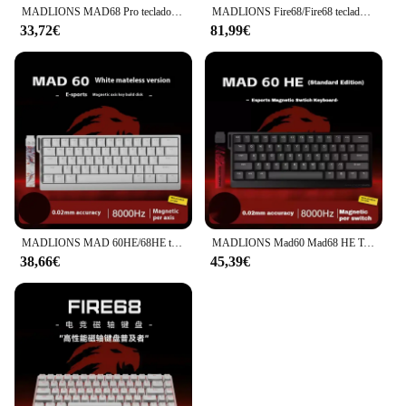
MADLIONS MAD68 Pro teclado mecánico con interruptor magnético aleación de aluminio 8000Hz teclado para juegos por cable teclado personalizado accesorio de PC
MADLIONS Fire68/Fire68 teclado con interruptor Ultra magnético 8K teclado para juegos por cable disparador RT0.01mm accesorio para jugadores de PC personalizado rápido
33,72€
81,99€
MADLIONS MAD 60HE/68HE teclado con interruptor magnético disparo rápido teclado para juegos por cable intercambio en caliente teclado personalizado accesorio para jugadores
MADLIONS Mad60 Mad68 HE Teclado mecánico con cable 8k tasa de orolling interruptor magnético teclado para juegos personalizado accesorio para jugadores de Pc
38,66€
45,39€