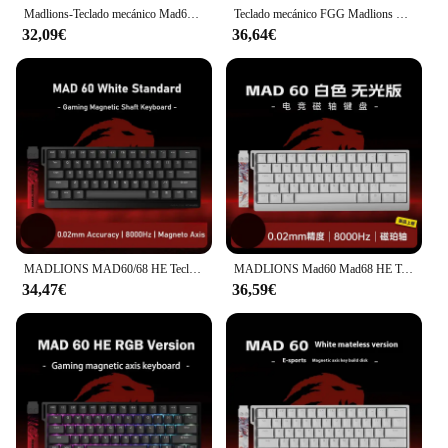
Madlions-Teclado mecánico Mad60 68 He, interruptor magnético, 8k, con cable, Rgb, intercambio en caliente, personalizado, accesorio de regalo para jugadores Esports
Teclado mecánico FGG Madlions MAD60 MAD68 HE, 61 teclas, 68 teclas, intercambio en caliente, disparador rápido, teclados para PC Esports Mad68 PRO personalizados
32,09€
36,64€
MADLIONS MAD60/68 HE Teclado para juegos con eje magnético con cable 61/68 teclas Baja latencia Todas las teclas Intercambio en caliente para juegos
MADLIONS Mad60 Mad68 HE Teclado mecánico interruptor magnético Madcatz Mad60he teclado de juego con cable teclado personalizado de disparo rápido
34,47€
36,59€