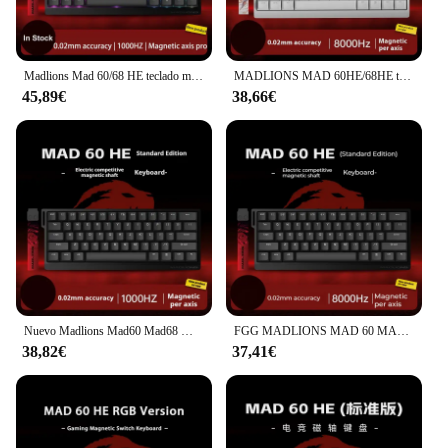
Madlions Mad 60/68 HE teclado mecánico con interruptor magnético 61/68 teclas intercambiables en caliente aduana RGB disparo rápido con cable Esports Gaming
MADLIONS MAD 60HE/68HE teclado con interruptor magnético disparo rápido teclado para juegos por cable intercambio en caliente teclado personalizado accesorio para jugadores
45,89€
38,66€
Nuevo Madlions Mad60 Mad68 Mad68pro serie interruptor magnético teclados mecánicos personalizados 0.04rt 8k tasa de orolling 0.125ms latencia
FGG MADLIONS MAD 60 MAD68 HE teclado mecánico con interruptor magnético controlador Web intercambio en caliente 61/68 teclas teclado personalizado para juegos de deportes electrónicos
38,82€
37,41€