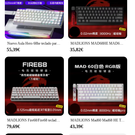
Nuevo Aula Hero 68he teclado para juegos con interruptor magnético juego de deportes electrónicos Teclado mecánico con cable Rgb alternativo Madlions Nano 68
MADLIONS MAD68HE MAD60HE teclado con interruptor magnético teclado para juegos por cable personalizado Valorant Gamer Teclado mecánico accesorios de PC
55,39€
35,82€
MADLIONS Fire68/Fire68 teclado con interruptor magnético ultra 8K teclado para juegos por cable disparador RT0.01mm accesorios de teclado personalizados rápidos
MADLIONS Mad60 Mad68 HE Teclado mecánico interruptor magnético Madcatz Mad60he teclado de juego con cable teclado personalizado de disparo rápido
79,69€
43,39€