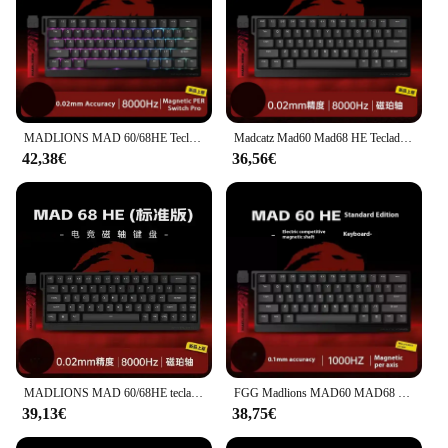
MADLIONS MAD 60/68HE Teclado mecánico interruptor magnético disparo rápido 8K RGB teclado para juegos Valorant Gamer accesorios regalos
Madcatz Mad60 Mad68 HE Teclado mecánico interruptor magnético teclado con cable Rgb disparo rápido Madlions Mad60he teclado personalizado
42,38€
36,56€
MADLIONS MAD 60/68HE teclado con interruptor magnético para juegos 61/68 teclas con cable unidad Web personalizada retorno RT golpe de tecla ajustable HotSwap
FGG Madlions MAD60 MAD68 HE Teclado mecánico con interruptor magnético con cable 8KHz gatillo rápido portátil personalizado Gamer Pc teclado para juegos
39,13€
38,75€