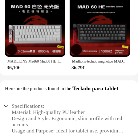
MADLIONS Mad60 Mad68 HE Teclado mecánico con cable interruptor magnético Madcatz Mad60he teclado de juego teclado de disparo rápido personalizado
Madlions-teclado magnético MAD60/68 HE, Conmutador mecánico de 61/68 teclas con cable para juegos de oficina, regalo personalizado
36,10€
36,79€
Teclado para tablet
Here are the products found in the
Specifications:
Material: High-quality PU leather
Design and Style: Ergonomic, slim profile with red
accents
Usage and Purpose: Ideal for tablet use, providing a
comfortable typing experience