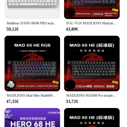
Madlions NANO 68/68 PRO teclado de eje magnético TTC eje tipo C RGB 8000HZ ajustable 0 zona muerta RT 0,01 teclado para juegos Esports
FGG VGN MADLIONS Madcatz Mad60/68HE teclados mecánicos 8K tasa de orolling bajo retardo interruptor de intercambio en caliente teclado para juegos para deportes electrónicos
59,12€
43,89€
MADLIONS Mad 60he Mad60HE Mad 68HE Teclado mecánico interruptor magnético con cable intercambio en caliente 8K tasa de orolling teclado para juegos personalizado
MADLIONS MAD68 Pro teclado mecánico con interruptor magnético 8000Hz teclado para juegos de aleación de aluminio con cable accesorio para PC personalizado
47,35€
33,72€