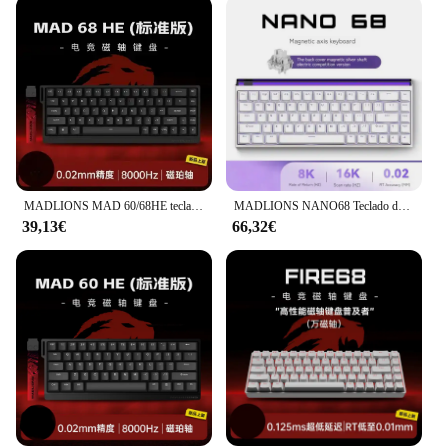
MADLIONS MAD 60/68HE teclado con interruptor magnético para juegos 61/68 teclas con cable unidad Web personalizada retorno RT golpe de tecla ajustable HotSwap
MADLIONS NANO68 Teclado de eje magnético para juegos Conexión con cable Tecla completa Intercambio en caliente Teclado a juego compacto y compacto de 68 teclas
39,13€
66,32€