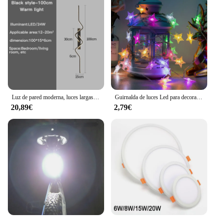
Luz de pared moderna, luces largas decorativas nórdicas para sala de estar, pasillo, luz de techo, accesorios de iluminación para decoración del hogar
Guirnalda de luces Led para decoración del hogar, tira de luces de hadas de 10M, 80 LED, USB, para exteriores/interiores, Navidad/Año Nuevo
20,89€
2,79€