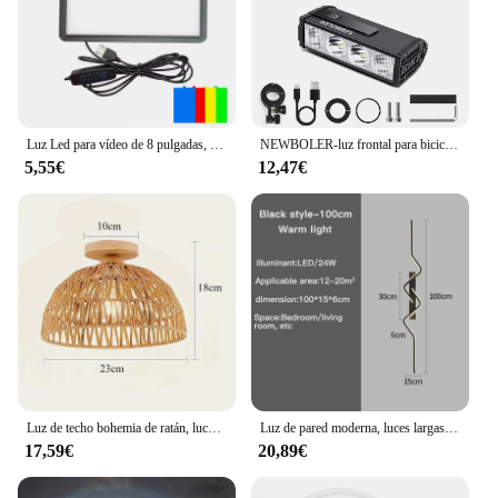
Luz Led para vídeo de 8 pulgadas, lámpara de relleno regulable para Selfie, sin soporte para trípode, para estudio fotográfico
NEWBOLER-luz frontal para bicicleta, 10000 lúmenes, 10000mAh, linterna impermeable, carga USB, accesorios para lámpara de Ciclismo de Carretera MTB
5,55€
12,47€
Luz de techo bohemia de ratán, luces de techo de cerrado con diseño colgante tejido a mano de mediados de siglo, Base de madera de montaje empotrado
Luz de pared moderna, luces largas decorativas nórdicas para sala de estar, pasillo, luz de techo, accesorios de iluminación para decoración del hogar
17,59€
20,89€