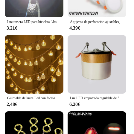
Luz trasera LED para bicicleta, lámpara de advertencia de seguridad, recargable vía USB, resistente al agua, accesorios intermitentes para ciclismo nocturno
Agujeros de perforación ajustables, tamaño ultrafino 6W / 8W / 15W /20W, LED de techo empotrado, luz de Panel cuadrado Delgado
3,21€
4,39€
Guirnalda de luces Led con forma de globo, luces de hadas con enchufe USB, lámpara impermeable de 20 Leds, decoración de Navidad, vacaciones, bodas y fiestas
Luz LED empotrada regulable de 5W, 7W, 9W12W15W, grano de madera nórdica, foco de luz led de techo colorido, luz de decoración interior
2,48€
6,20€