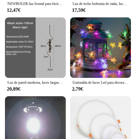
NEWBOLER-luz frontal para bicicleta, 10000 lúmenes, 10000mAh, linterna impermeable, carga USB, accesorios para lámpara de Ciclismo de Carretera MTB
Luz de techo bohemia de ratán, luces de techo de cerrado con diseño colgante tejido a mano de mediados de siglo, Base de madera de montaje empotrado
12,47€
17,59€
Luz de pared moderna, luces largas decorativas nórdicas para sala de estar, pasillo, luz de techo, accesorios de iluminación para decoración del hogar
Guirnalda de luces Led para decoración del hogar, tira de luces de hadas de 10M, 80 LED, USB, para exteriores/interiores, Navidad/Año Nuevo
20,89€
2,79€