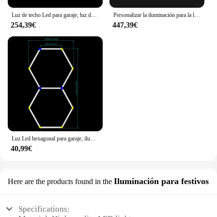
Luz de techo Led para garaje, luz de panal de 110V-240V, tubo de iluminación Led hexagonal para detallado de coches, taller, barbería, iluminación de gimnasio
Personalizar la iluminación para la luz LED hexagonal de garaje para detalles de automóviles, lámpara de techo hexagonal de panal para estación de belleza de lavado de coches
254,39€
447,39€
Luz Led hexagonal para garaje, iluminación ZK20 de 110V-245V para detalles de automóviles, lámpara de techo hexagonal de nido de abeja, estación de belleza para lavado de coches
40,99€
Iluminación para festivos
Here are the products found in the
Specifications: