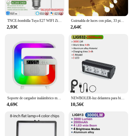
only practical but also adds a touch of
sophistication to your garage.
TNCE-bombilla Tuya E27 WIFI Zigbee Bluetooth, lámpara LED regulable de 2700-6500k RGB, aplicación Smart Life, voz con Alexa y Google Home
Guirnalda de luces con pilas, 33 pies, 80 luces LED para acampar, globo, bola, luz de hadas para dormitorio, boda, decoración de fiesta de Navidad
2,93€
2,64€
Soporte de cargador inalámbrico multifunción Bluetooth 5,0 altavoz FM TF RGB luz nocturna estación de carga rápida para iPhone Samsung Xiaomi
NEWBOLER-luz delantera para bicicleta, 6000 lúmenes, 6600mAh, linterna impermeable, carga USB, accesorios para lámpara de ciclismo de carretera y montaña
4,69€
10,56€