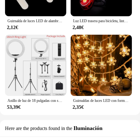
Guirnalda de luces LED de alambre de cobre para decoración del árbol de Navidad, 5 piezas, 2m, 2021
Luz LED trasera para bicicleta, linterna de advertencia de seguridad para ciclismo nocturno, resistente al agua, de alto brillo
2,12€
2,48€
Anillo de luz de 18 pulgadas con soporte para trípode 55W 3000-5800K CRI 90 luz de estudio fotográfico para Vlog Video Shooting maquillaje Selfie anillo de luz
Guirnaldas de luces LED con forma de copo de nieve de 3/6/10M, guirnalda con batería USB, luces navideñas, árbol de Navidad, decoración de habitación de Año Nuevo, lámpara para exteriores
53,39€
2,35€
Iluminación
Here are the products found in the