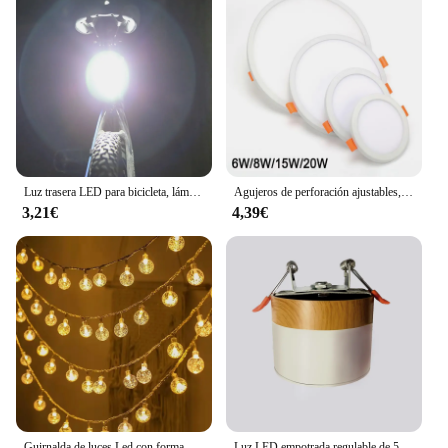
Luz trasera LED para bicicleta, lámpara de advertencia de seguridad, recargable vía USB, resistente al agua, accesorios intermitentes para ciclismo nocturno
Agujeros de perforación ajustables, tamaño ultrafino 6W / 8W / 15W /20W, LED de techo empotrado, luz de Panel cuadrado Delgado
3,21€
4,39€
Guirnalda de luces Led con forma de globo, luces de hadas con enchufe USB, lámpara impermeable de 20 Leds, decoración de Navidad, vacaciones, bodas y fiestas
Luz LED empotrada regulable de 5W, 7W, 9W12W15W, grano de madera nórdica, foco de luz led de techo colorido, luz de decoración interior