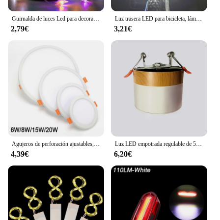
Guirnalda de luces Led para decoración del hogar, tira de luces de hadas de 10M, 80 LED, USB, para exteriores/interiores, Navidad/Año Nuevo
Luz trasera LED para bicicleta, lámpara de advertencia de seguridad, recargable vía USB, resistente al agua, accesorios intermitentes para ciclismo nocturno
2,79€
3,21€
Agujeros de perforación ajustables, tamaño ultrafino 6W / 8W / 15W /20W, LED de techo empotrado, luz de Panel cuadrado Delgado
Luz LED empotrada regulable de 5W, 7W, 9W12W15W, grano de madera nórdica, foco de luz led de techo colorido, luz de decoración interior
4,39€
6,20€