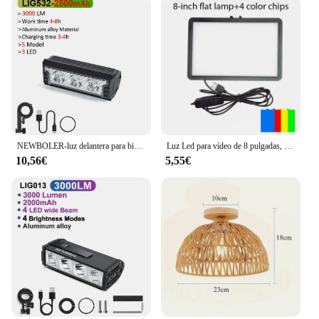
mounted on the ceiling, and the hexagonal shape
ensures that they fit seamlessly into any garage
space. Maintenance is also a breeze, as the LED
bulbs are designed to be dust-resistant and require
minimal cleaning. With no need for frequent bulb
replacements, these lights are a hassle-free choice
for your garage lighting needs.
NEWBOLER-luz delantera para bicicleta, 6000 lúmenes, 6600mAh, linterna impermeable, carga USB, accesorios para lámpara de ciclismo de carretera y montaña
Luz Led para vídeo de 8 pulgadas, lámpara de relleno regulable para Selfie, sin soporte para trípode, para estudio fotográfico
10,56€
5,55€