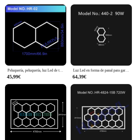
Peluquería, peluquería, luz Led de techo, luz hexagonal para garaje, 110V/220V, tubo de iluminación Led tipo panal para taller detallado de coches
Luz Led en forma de panal para garaje, lámpara hexagonal, tubo de iluminación de techo para Taller de reparación de carrocería de coche, 3 años de garantía
45,99€
64,39€