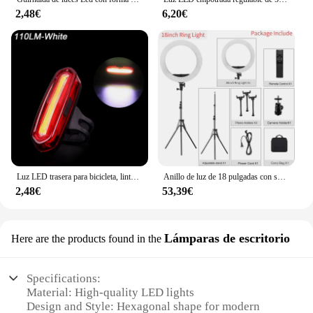
2,48€
6,20€
Luz LED trasera para bicicleta, linterna de advertencia de seguridad para ciclismo nocturno, resistente al agua, de alto brillo
Anillo de luz de 18 pulgadas con soporte para trípode 55W 3000-5800K CRI 90 luz de estudio fotográfico para Vlog Video Shooting maquillaje Selfie anillo de luz
2,48€
53,39€
Lámparas de escritorio
Here are the products found in the
Specifications:
Material: High-quality LED lights
Design and Style: Hexagonal shape for modern