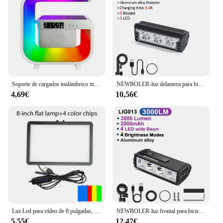
installation process and a reliable lighting solution
that's perfect for both personal and commercial use.
Soporte de cargador inalámbrico multifunción Bluetooth 5,0 altavoz FM TF RGB luz nocturna estación de carga rápida para iPhone Samsung Xiaomi
NEWBOLER-luz delantera para bicicleta, 6000 lúmenes, 6600mAh, linterna impermeable, carga USB, accesorios para lámpara de ciclismo de carretera y montaña
4,69€
10,56€
Luz Led para vídeo de 8 pulgadas, lámpara de relleno regulable para Selfie, sin soporte para trípode, para estudio fotográfico
NEWBOLER-luz frontal para bicicleta, 10000 lúmenes, 10000mAh, linterna impermeable, carga USB, accesorios para lámpara de Ciclismo de Carretera MTB
5,55€
12,47€