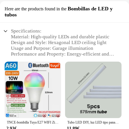
Bombillas de LED y
Here are the products found in the
tubos
Specifications:
Material: High-quality LEDs and durable plastic
Design and Style: Hexagonal LED ceiling light
Usage and Purpose: Garage illumination
Performance and Property: Energy-efficient and
long-lasting
Parts and Accessories: Includes LED bulbs and
tubes
Typical Adaptive Scenario: Garage, workshop, or
storage area
Features:
|Vendors|
**Efficient Lighting for Your Space**
The Luz de techo Led hexagonal para garaje
TNCE-bombilla Tuya E27 WIFI Zigbee Bluetooth, lámpara LED regulable de 2700-6500k RGB, aplicación Smart Life, voz con Alexa y Google Home
Tubo LED DIY, luz LED tipo panal, lámpara hexagonal personalizada para garaje, AC85-265V, iluminación de techo para taller, barbería, estudio de oficina
iluminación d is a game-changer for your garage or
2,93€
11,89€
workshop. This innovative ceiling light is not just a