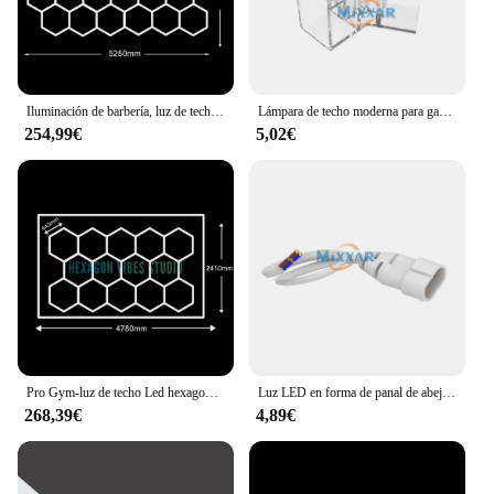
Iluminación de barbería, luz de techo Led hexagonal, 110V-240V, luces de tubo Led de panal para taller de reparación de garaje, iluminación de gimnasio
Lámpara de techo moderna para garaje, tubo de luz empalmado Hexagonal, 110V-240V, LED, accesorios de iluminación para interiores, ZK20
254,99€
5,02€
Pro Gym-luz de techo Led hexagonal para barbería, luz de garaje de panal, tubo de iluminación Led de 110V-240V para iluminación detallada de coches
Luz LED en forma de panal de abeja para garaje, tubo Hexagonal, iluminación de techo, taller de reparación de automóviles, iluminación interior, ZK50
268,39€
4,89€