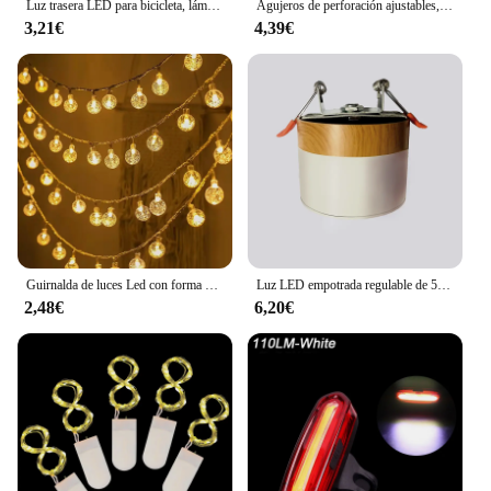
Luz trasera LED para bicicleta, lámpara de advertencia de seguridad, recargable vía USB, resistente al agua, accesorios intermitentes para ciclismo nocturno
Agujeros de perforación ajustables, tamaño ultrafino 6W / 8W / 15W /20W, LED de techo empotrado, luz de Panel cuadrado Delgado
3,21€
4,39€
Guirnalda de luces Led con forma de globo, luces de hadas con enchufe USB, lámpara impermeable de 20 Leds, decoración de Navidad, vacaciones, bodas y fiestas
Luz LED empotrada regulable de 5W, 7W, 9W12W15W, grano de madera nórdica, foco de luz led de techo colorido, luz de decoración interior
2,48€
6,20€