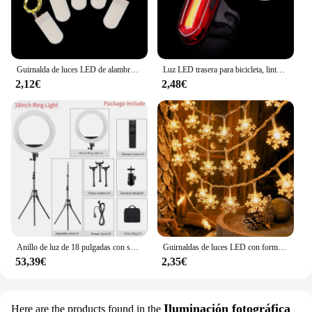
Guirnalda de luces LED de alambre de cobre para decoración del árbol de Navidad, 5 piezas, 2m, 2021
Luz LED trasera para bicicleta, linterna de advertencia de seguridad para ciclismo nocturno, resistente al agua, de alto brillo
2,12€
2,48€
Anillo de luz de 18 pulgadas con soporte para trípode 55W 3000-5800K CRI 90 luz de estudio fotográfico para Vlog Video Shooting maquillaje Selfie anillo de luz
Guirnaldas de luces LED con forma de copo de nieve de 3/6/10M, guirnalda con batería USB, luces navideñas, árbol de Navidad, decoración de habitación de Año Nuevo, lámpara para exteriores
53,39€
2,35€
Iluminación fotográfica
Here are the products found in the