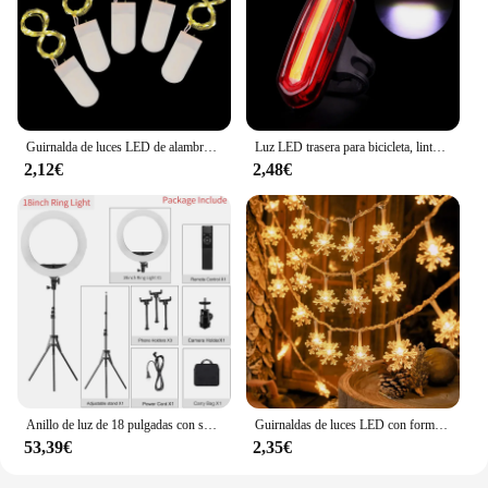
Guirnalda de luces LED de alambre de cobre para decoración del árbol de Navidad, 5 piezas, 2m, 2021
Luz LED trasera para bicicleta, linterna de advertencia de seguridad para ciclismo nocturno, resistente al agua, de alto brillo
2,12€
2,48€
Anillo de luz de 18 pulgadas con soporte para trípode 55W 3000-5800K CRI 90 luz de estudio fotográfico para Vlog Video Shooting maquillaje Selfie anillo de luz
Guirnaldas de luces LED con forma de copo de nieve de 3/6/10M, guirnalda con batería USB, luces navideñas, árbol de Navidad, decoración de habitación de Año Nuevo, lámpara para exteriores
53,39€
2,35€