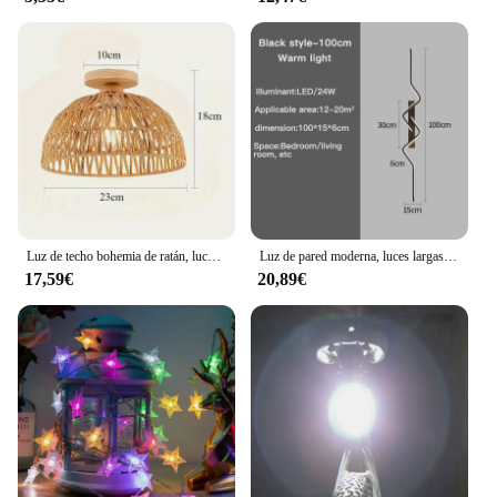
Luz de techo bohemia de ratán, luces de techo de cerrado con diseño colgante tejido a mano de mediados de siglo, Base de madera de montaje empotrado
Luz de pared moderna, luces largas decorativas nórdicas para sala de estar, pasillo, luz de techo, accesorios de iluminación para decoración del hogar
17,59€
20,89€