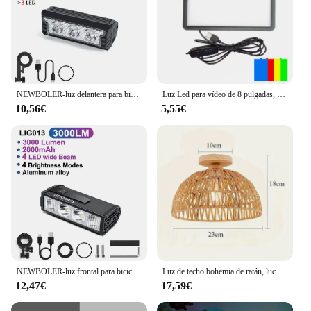
electricity bills but also contributes to a greener
planet. With its long-lasting performance, you can
trust this light to provide consistent illumination for
years to come.
NEWBOLER-luz delantera para bicicleta, 6000 lúmenes, 6600mAh, linterna impermeable, carga USB, accesorios para lámpara de ciclismo de carretera y montaña
Luz Led para vídeo de 8 pulgadas, lámpara de relleno regulable para Selfie, sin soporte para trípode, para estudio fotográfico
10,56€
5,55€
NEWBOLER-luz frontal para bicicleta, 10000 lúmenes, 10000mAh, linterna impermeable, carga USB, accesorios para lámpara de Ciclismo de Carretera MTB
Luz de techo bohemia de ratán, luces de techo de cerrado con diseño colgante tejido a mano de mediados de siglo, Base de madera de montaje empotrado
12,47€
17,59€