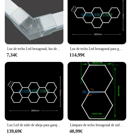
Luz de techo Led hexagonal, luz de panal de 110V-240V, iluminación de tubo Led para gimnasio, barbería, garaje, reparación de automóviles, iluminación detallada
Luz de techo Led hexagonal para garaje, luces de tubo de panal de abeja para reparación de detalles de automóviles, iluminación de taller, 110V-240V
7,34€
114,99€
Luz Led de nido de abeja para garaje, lámpara hexagonal de 110V-240V, tubo de iluminación de techo para reparación de carrocería de coche, taller
Lámpara de techo hexagonal de nido de abeja para coche, iluminación de estación de belleza de lavado, luz Led hexagonal para garaje, detalles automáticos, ZK20, 110V-240V
139,69€
40,99€