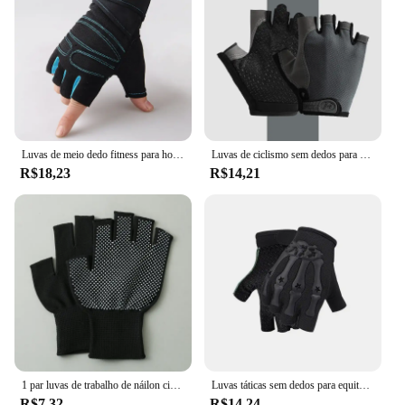
Luvas de meio dedo fitness para homens e mulheres, protetor de pulso, haltere esportivo, equitação, barra horizontal antiderrapante, treinamento de exercício
Luvas de ciclismo sem dedos para homens e mulheres, antiderrapante, respirável, fitness, bicicletas, treinamento, verão
R$18,23
R$14,21
1 par luvas de trabalho de náilon ciclismo luvas de tela de toque unisex antiderrapante resistente ao desgaste meio dedo yoga pilates ginásio luvas
Luvas táticas sem dedos para equitação, luvas antiderrapantes de meio dedo para motocicleta, ciclismo, escalada, caminhadas, caça, esportes ao ar livre
R$7,32
R$14,24