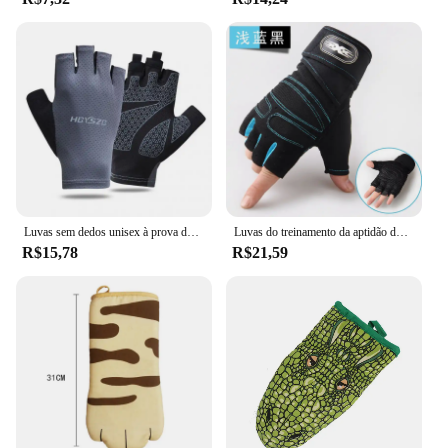
Luvas sem dedos unisex à prova de choque, ao ar livre, Camping, Motocicleta, Ginásio, Fitness, Antiderrapante, Equipamento de ciclismo, Verão
Luvas do treinamento da aptidão do Gym para homens e mulheres, levantamento de peso, musculação, exercício dos esportes, ciclismo, luva do exercício, M, L, XL
R$15,78
R$21,59