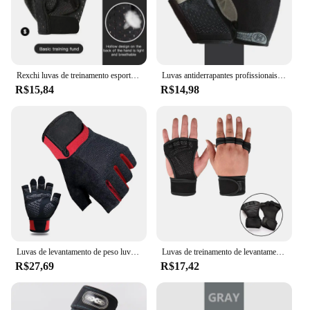
Rexchi luvas de treinamento esportivo de meio dedo, antiderrapante, respirável, fitness, ciclismo ao ar livre, equipamentos de proteção para esportes internos
Luvas antiderrapantes profissionais sem dedos para homens e mulheres, meio dedo, respirável, ginásio, fitness, pesca, ciclismo, bicicleta, bicicleta, fêmea, verão
R$15,84
R$14,98
Luvas de levantamento de peso luvas de exercício de meio dedo luvas de ciclismo para homens e mulheres para levantamento de peso ciclismo ginásio treinamento
Luvas de treinamento de levantamento de peso fitness esportes construção do corpo ginásio mão pulso palma protetor luvas mtb ciclismo luvas para homens
R$27,69
R$17,42