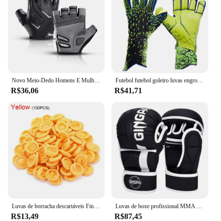
Novo Meio-Dedo Homens E Mulheres Ciclismo Luvas Silicone Líquido Absorvente de Choque Respirável Sports Bike Fitness Luvas
Futebol futebol goleiro luvas engrossado futebol proteção profissional adultos adolescente goleiro futebol luvas de goleiro
R$36,06
R$41,71
Luvas de borracha descartáveis Finger Cover, antiderrapante, anti-estático, Latex Finger Cots, Fingertips Protector, Nail Art Tool, 100pcs
Luvas de boxe profissional MMA para homens e mulheres, metade do dedo Sandbag, equipamento de boxe espessado, treinamento Muay Thai
R$13,49
R$87,45