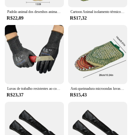
Padrão animal dos desenhos animados isolamento térmico luva engrossada, luvas de forno, cozimento cozinhar, crocodilo, pata de gato, microondas, resistente, churrasco
Cartoon Animal isolamento térmico luvas, luvas de crocodilo, forno espessado, churrasco, cozinha
R$22,89
R$17,32
Luvas de trabalho resistentes ao corte Luvas de segurança de proteção de nitrilo nível 5 para indústria EN388 4X43D
Anti-queimadura microondas luvas, Jacaré patas, Cat Claw Baking, resistente ao calor, isolamento, antiderrapante, bonito, 1pc
R$23,37
R$15,43