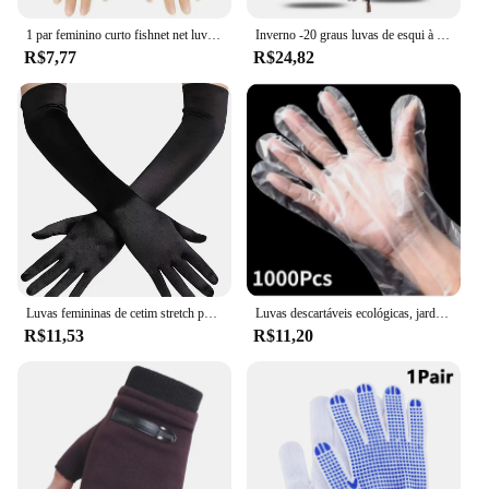
1 par feminino curto fishnet net luvas sem dedos luvas de malha punk rock fantasia noite clube festa braço mais quente luvas sexy quente
Inverno -20 graus luvas de esqui à prova de frio homens à prova de vento à prova dwindproof água manter luvas quentes touchscreen anti deslizamento macio fluff luvas
R$7,77
R$24,82
Luvas femininas de cetim stretch para cotovelo, luvas longas, fantasia de flapper, acessórios adultos, clássico, preto, branco, vermelho, ópera, dedo, 1920
Luvas descartáveis ecológicas, jardim, casa, restaurante, churrasco, luvas multifuncionais transparentes, produto comestível, novo
R$11,53
R$11,20