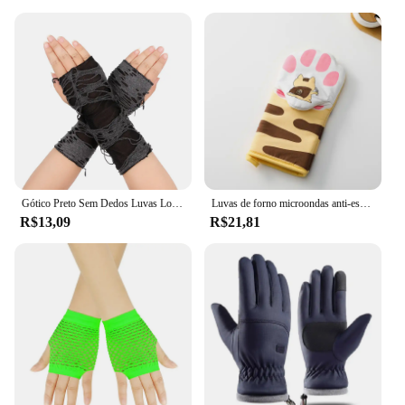
Gótico Preto Sem Dedos Luvas Longas, Punk Hole, Meio Dedo Luva, Braço Aquecedor, Mendigo Cosplay, Acessórios Traje de Halloween, Quente
Luvas de forno microondas anti-escaldante, Resistente ao calor, Isolamento, Antiderrapante, Luvas de cozinha, Ferramenta de cozimento, Cute Cat Paws, Desenhos animados, 1pc
R$13,09
R$21,81