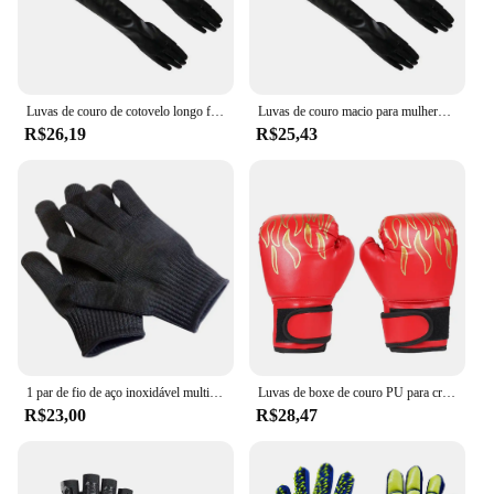
Luvas de couro de cotovelo longo feminino, Forrado, Macio, Forrado, Festa à noite, Moda feminina
Luvas de couro macio para mulheres, Luvas Forrado para senhoras, Cotovelo Longo, Festa noturna, Quente para o inverno
R$26,19
R$25,43
1 par de fio de aço inoxidável multiuso nível 5 resistente ao corte luvas protetoras de segurança anti-corte
Luvas de boxe de couro PU para crianças, luvas MMA, saco de perfuração, kickboxing, tailandês, profissional, treinamento infantil, 2 peças
R$23,00
R$28,47