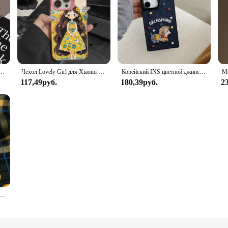
Love Heart для iPhone 16 Pro Max Funda iPhone 13 14 15 11 12 XR X XS 16promax 16pro, чехол со ремешком
Чехол Lovely Girl для Xiaomi Redmi 14C 13C 13 4G 5G 13R 14R, чехол Redmi14C Redmi13C 4G Poco C75, противоударный чехол для телефона Funda
Корейский INS цветной джинсовый мягкий чехол для телефона с вышивкой в горошек для Sumsung Galaxy S24 S23 Plus, ультра милый противоударный чехол
117,49руб.
180,39руб.
2
ой зарядкой Chip & Dale Disney Glitter Magsafe для iPhone 13 14 15 16 Pro Max Love Milu deer Shake с магнитным держателем