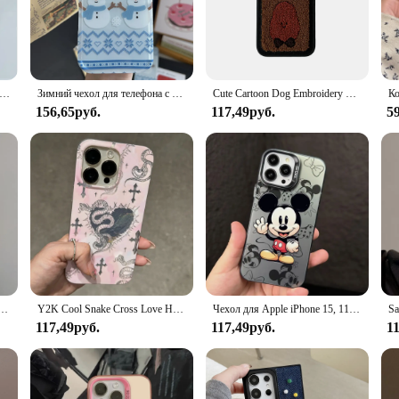
msy to your device.
riety of phone models, ensuring that you can find the perfect match for your d
e cases are lightweight and easy to handle, making them perfect for daily use 
he day you bought it.
50 Phone Case ItelA50 Cover Soft Silicone Sweet Painted Shell Cartoon Funda Lovely Printed Protective Casing Coque
Зимний чехол для телефона с милым мультяшным снеговиком и снежинкой Love IMD для IPhone 16 15 Pro Max 14 13, милый противоударный чехол «все включено»
Cute Cartoon Dog Embroidery Cover Funda For iPhone 16 Pro Max 15 Pro Lovely Soft Plush Case For iPhone 14 13 12 Fur Phone Case
156,65руб.
117,49руб.
5
Face phone cases are an excellent choice for friends, family, or even as a tre
esale vendor or supplier. The cheerful animal designs are sure to bring a smile 
 for animals and ensure that your phone stays protected in style.
вайный детский женский чехол для телефона для IPhone 16, 15, 14, 13 Pro Max 16Pro 15Pro, мягкий силиконовый чехол
Y2K Cool Snake Cross Love Heart Gradient Soft Phone Case For iPhone 16 15 14 13 Pro Max 16 Stylish Punk Shockproof Back Cover
Чехол для Apple iPhone 15, 11, 16, 13, 14 Pro Max, 12, 15 Plus, 11Pro
117,49руб.
117,49руб.
1