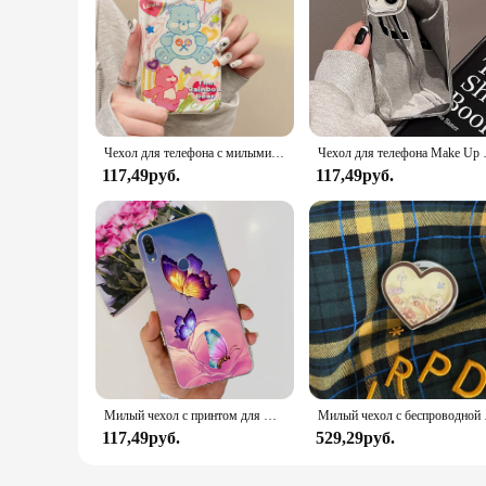
Чехол для телефона с милыми мультяшными радужными медведями для iPhone 16 Pro Max, чехол 15, 14, 13, 12, 11, 8, 7 Pro X XR XS Max, пылезащитный защитный чехол
Чехол для телефона Make Up Mirror 
117,49руб.
117,49руб.
Милый чехол с принтом для Asus ZenFone Max Pro (M1) ZB602KL ZB601KL, мягкий силиконовый чехол из ТПУ для Asus X00TD X00TDB, чехлы для телефонов
Милый чехол с беспроводн
117,49руб.
529,29руб.