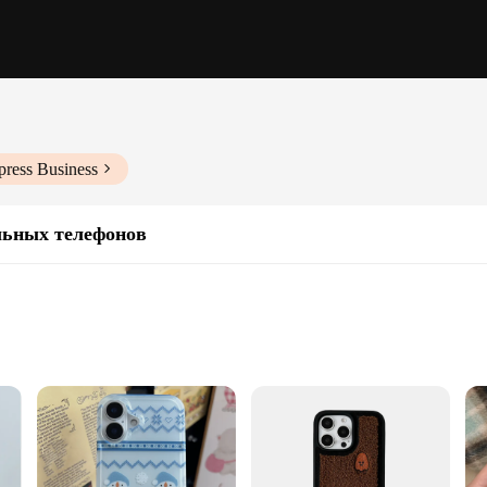
press Business
льных телефонов
izes to fit various phone models
o clean
Lovely Animal Face phone cases. These cases are not just accessories; they are a
terial that cushions your device from everyday bumps and drops. The durable si