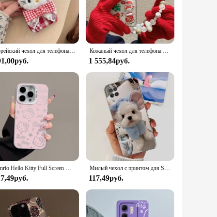
evice. Whether you're looking for a case for your iPhone,
or for those on the go. They are also easy to clean,
Корейский чехол для телефона с милой решеткой и пушистым мехом Hello Kitty Bow KT для iPhone 13, 12, 14, 15, 16 Pro Max, милый мультяшный KT, плюшевая задняя крышка
Кожаный чехол для телефона с милым мультяшным 3D рождественским куклом для Samsung Galaxy Z Flip 6 Flip 5/4/3 Flip5 с покрытием в рамке, милый чехол-цепочка
91,00руб.
1 555,84руб.
at for yourself. The cases come in sets, making them an ideal
to anyone's face, making them a delightful addition to any
Sanrio Hello Kitty Full Screen KT Phone Case For Realme Narzo 10A 20A 30A 50 50i Prime 70X N53 N55 N63 N65 Note 50 Lovely Cover
Милый чехол с принтом для Samsung Galaxy A12 M12, Мягкая силиконовая задняя крышка из ТПУ для Samsung A12 M12 SM-A125F M125F, чехлы для телефонов
17,49руб.
117,49руб.