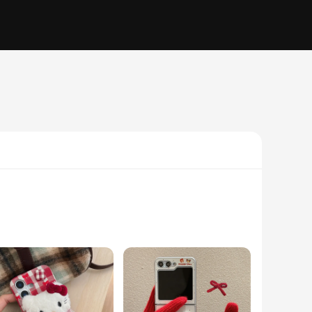
 statement of your unique taste and love for animals. Crafted
licone material ensures that your phone remains safe and