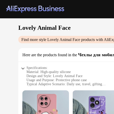
Lovely Animal Face
Find more style
Lovely Animal Face
products with AliEx
Чехлы для моби
Here are the products found in the
Specifications:
Material: High-quality silicone
Design and Style: Lovely Animal Face
Usage and Purpose: Protective phone case
Typical Adaptive Scenario: Daily use, travel, gifting
Shape or Size or Weight or Quantity: Available in multiple s
Performance and Property: Durable, shock-absorbent, easy t
Features:
**Elegant Protection for Your Mobile Companion**
Discover the perfect blend of style and protection with our 
from premium silicone, these cases offer a soft, flexible ma