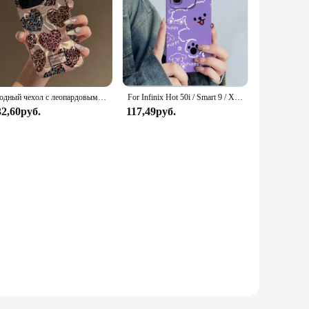
Модный чехол с леопардовым принтом Love Heart для OnePlus Nord N300 N200 N20 5G N30 SE 4G Cool Girl Chain Laser Ripple Gloss Чехлы для телефонов
For Infinix Hot 50i / Smart 9 / X6531 Phone Case Cover Silicone Sweet Painted Shell Funda Lovely Printed Shockproof Casing Coque
32,60руб.
117,49руб.