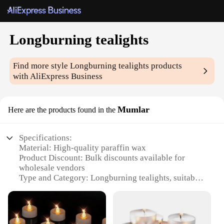
Longburning tealights
Find more style
Longburning tealights
products
with AliExpress Business
Mumlar
Here are the products found in the
Specifications:
Material: High-quality paraffin wax
Product Discount: Bulk discounts available for
wholesale vendors
Type and Category: Longburning tealights, suitable
for various settings
Design and Style: Simple, elegant design that
complements any decor
Usage and Purpose: Ideal for creating a warm, cozy