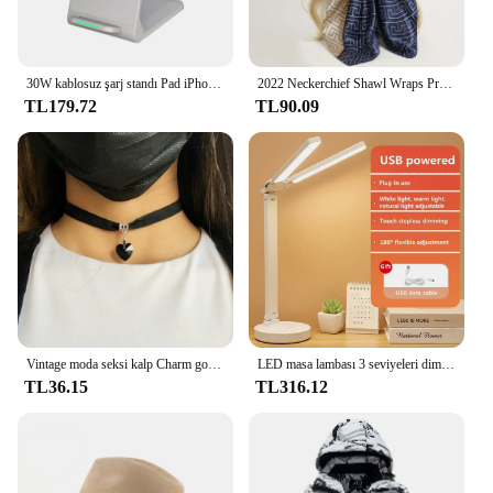
30W kablosuz şarj standı Pad iPhone 15 14 13 12 11 Pro Samsung Xiaomi telefonu şarj indüksiyon hızlı şarj Dock istasyonu
2022 Neckerchief Shawl Wraps Print Silk Satin Scarf Square Women Muslim Hijab Elegant Headband
TL179.72
TL90.09
Vintage moda seksi kalp Charm gotik yaka kolye gotik kalp kilit Harajuku kadın hediye siyah deri Punk gerdanlık kolye
LED masa lambası 3 seviyeleri dim dokunmatik gece lambası USB şarj edilebilir göz koruması katlanabilir masa yatak odası için lamba başucu Readin
TL36.15
TL316.12