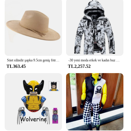
Süet silindir şapka 9.5cm geniş fötr şapka şapka erkek kadın sonbahar kış keçe caz şapka klasik kilise Fedoras Chapeau Sombrero Mujer
-30 yeni moda erkek ve kadın buz kar takım elbise su geçirmez kış kostümleri snowboard giyim kayak ceketleri + askı pantolon
TL363.45
TL2,257.52