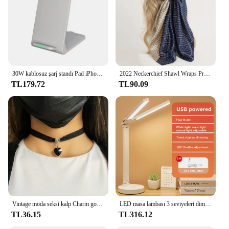
30W kablosuz şarj standı Pad iPhone 15 14 13 12 11 Pro Samsung Xiaomi telefonu şarj indüksiyon hızlı şarj Dock istasyonu
2022 Neckerchief Shawl Wraps Print Silk Satin Scarf Square Women Muslim Hijab Elegant Headband
TL179.72
TL90.09
Vintage moda seksi kalp Charm gotik yaka kolye gotik kalp kilit Harajuku kadın hediye siyah deri Punk gerdanlık kolye
LED masa lambası 3 seviyeleri dim dokunmatik gece lambası USB şarj edilebilir göz koruması katlanabilir masa yatak odası için lamba başucu Readin
TL36.15
TL316.12