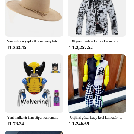
Süet silindir şapka 9.5cm geniş fötr şapka şapka erkek kadın sonbahar kış keçe caz şapka klasik kilise Fedoras Chapeau Sombrero Mujer
-30 yeni moda erkek ve kadın buz kar takım elbise su geçirmez kış kostümleri snowboard giyim kayak ceketleri + askı pantolon
TL363.45
TL2,257.52
Yeni karikatür film süper kahramanlar Galaxy yıldız efendisi Gamora Guardians Thanos Action Figure tuğla oyuncaklar çocuk karakter Xmas hediye
Orijinal güzel Lady kedi karikatür mavi saç kız erkek bebek aksesuarları ortak ile sbody kafa oyuncaklar aksesuarları çocuk oyuncakları
TL78.34
TL246.69