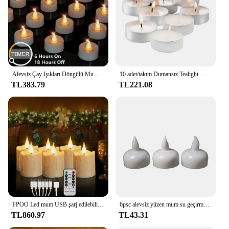
ambiance
Typical Adaptive Scenario: Perfect for home decor,
events, and special occasions
Shape or Size or Weight or Quantity: Available in
sets, offering a consistent quantity for easy
planning
Alevsiz Çay Işıkları Döngülü Mumlar Otomatik Zamanlayıcı 6 Saat Açık 18 Saat Kapalı 24 Saat LED Çay Işıkları Titreyen Mumlar
10 adet/takım Dumansız Tealight Mumlar Uzun Ömürlü Çay Işık Mumlar Havuz Düğün Doğum Günü Partisi Süslemeleri
Features:
TL383.79
TL221.08
**Elegant Illumination for Every Occasion**
The Longburning tealights from Mumlar are a
testament to the perfect blend of functionality and
style. These tealights are crafted from premium
paraffin wax, ensuring a clean, consistent burn that
lasts longer than standard tealights. Their simple,
elegant design makes them a versatile addition to
any home decor or event theme, from intimate
gatherings to grand celebrations. With their long-
lasting burn time, you can enjoy the warm, inviting
glow for extended periods without the need for
FPOO Led mum USB şarj edilebilir mumlar uzaktan parti ev dekorasyon için titrek su geçirmez elektronik Tealight mumlar
6psc alevsiz yüzen mum su geçirmez titrek Tealights sıcak Led mumlar havuz için SPA küveti düğün yemeği dekor
frequent replacements.
TL860.97
TL43.31
**Reliable Performance for Vendors and