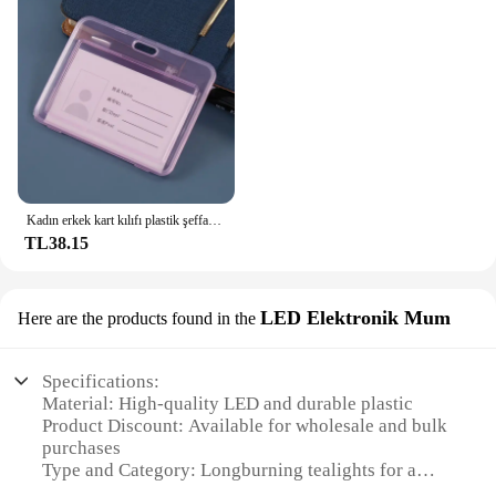
Kadın erkek kart kılıfı plastik şeffaf iş kredi kartları banka kimlik kartı kol tutucu koruyun öğrenci için
TL38.15
LED Elektronik Mum
Here are the products found in the
Specifications:
Material: High-quality LED and durable plastic
Product Discount: Available for wholesale and bulk
purchases
Type and Category: Longburning tealights for a
continuous glow