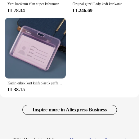
Yeni karikatür film süper kahramanlar Galaxy yıldız efendisi Gamora Guardians Thanos Action Figure tuğla oyuncaklar çocuk karakter Xmas hediye
Orijinal güzel Lady kedi karikatür mavi saç kız erkek bebek aksesuarları ortak ile sbody kafa oyuncaklar aksesuarları çocuk oyuncakları
TL78.34
TL246.69
Kadın erkek kart kılıfı plastik şeffaf iş kredi kartları banka kimlik kartı kol tutucu koruyun öğrenci için
TL38.15
Inspire more in Aliexpress Business