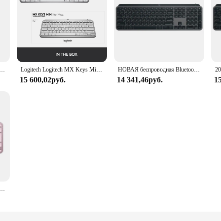
ая беспроводная офисная клавиатура USB-приемник Bluetooth игровая клавиатура с подсветкой для Windows IOS Android
Logitech Logitech MX Keys Mini для беспроводной клавиатуры Mac, компактная Bluetooth-клавиатура с подсветкой USB-C, совместимая с ОС Apple MacOS iPad
НОВАЯ беспроводная Bluetooth-клавиатура Logitech MX Keys S, офисное соединение нескольких устройств, болт с подсветкой, ультратонкий и портативный
15 600,02руб.
14 341,46руб.
1
проводная Водонепроницаемая Bluetooth-клавиатура 104 клавиши с подсветкой Тонкий Бесшумный Портативный Бизнес-Компьютер Ноутбук