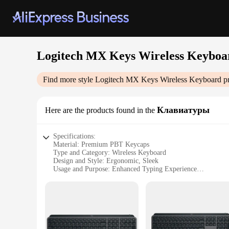
Logitech MX Keys Wireless Keyboa
Find more style
Logitech MX Keys Wireless Keyboard
pr
Клавиатуры
Here are the products found in the
Specifications:
Material: Premium PBT Keycaps
Type and Category: Wireless Keyboard
Design and Style: Ergonomic, Sleek
Usage and Purpose: Enhanced Typing Experience
Performance and Property: Quiet Typing, Advanced Connect
Parts and Accessories: Includes USB Receiver, Batteries
Features:
|Vendors|
**Advanced Connectivity and Performance**