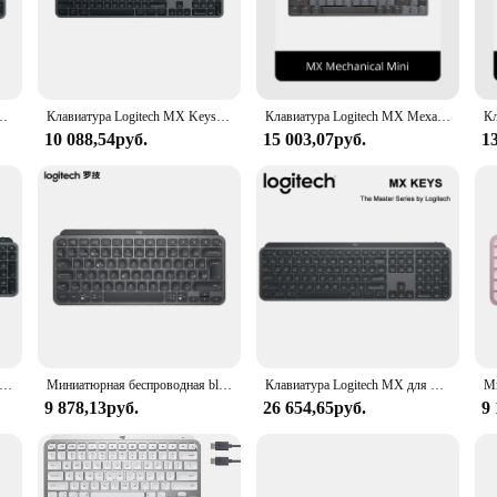
vanced connectivity and performance. It features a dual-mode Bluetooth and Lo
laptop or desktop, the keyboard's advanced connectivity allows for seamless s
in shared spaces or require a distraction-free environment.
; it's also about comfort. The keyboard's ergonomic design is crafted to reduc
 низкопрофильная жидкость, точное тихое наборы, программируемая клавиатура с подсветкой
Клавиатура Logitech MX Keys S Bluetooth Беспроводная перезаряжаемая портативная с перекрестным экраном для ноутбука MAC
Клавиатура Logitech MX Механическая Беспроводная игровая Офисная Клавиатура для Windows IOS Android офисная игровая клавиатура
 complements any workspace, making it a stylish addition to your desk. The in
10 088,54руб.
15 003,07руб.
1
r professionals who demand efficiency and convenience. The MX Keys Wireless Ke
s functionality allows for unrestricted movement, making it perfect for present
arted right out of the box. As a wholesale vendor or supplier, this keyboard is a
ьная беспроводная Bluetooth-клавиатура Logitech MX Keys S, офисное соединение нескольких устройств, болт с подсветкой, ультратонкий и портативный
Миниатюрная беспроводная bluetooth-клавиатура Logitech MX keys, 2,4 ГГц, bluetooth-зарядка компьютера, Офисная высококлассная клавиатура
Клавиатура Logitech MX для MAC, беспроводная Bluetooth-клавиатура, многофункциональная полноразмерная клавиатура с легким переключением для Windows, Linux, mac
9 878,13руб.
26 654,65руб.
9