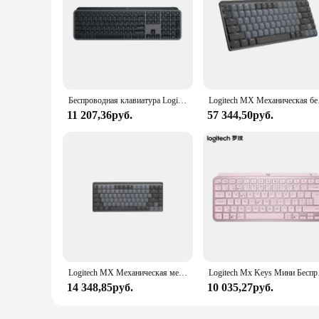
Беспроводная клавиатура Logitech MX Keys S, Bluetooth Office, 104-клавишная зарядка с подсветкой, ультратонкая бесшумная портативная деловая клавиатура для ПК, ноутбука
Logitech MX Механическ
11 207,36руб.
57 344,50руб.
Logitech MX Механическая механическая беспроводная Bluetooth-клавиатура с USB-клавиатурой Logi Bolt для офиса и игр для Windows IOS Android
Logitech Mx Keys Мини Бес
14 348,85руб.
10 035,27руб.