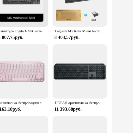
gitech Unifying receiver, ensuring a stable and reliable
witching between devices. The whisper-quiet keys provide a
e strain on your wrists and fingers, promoting a healthier
Клавиатура Logitech MX механическая, Мини Беспроводная игровая клавиатура, Bluetooth, низкий уровень шума, беспроводная Двойная модель, мини-клавиатура для машины
Logitech Mx Keys Мини Беспроводная Водонепроницаемая Bluetooth-клавиатура 104 клавиши с подсветкой Тонкий Бесшумный Портативный Бизнес-Компьютер Ноутбук
clusion of premium PBT keycaps ensures durability and a
3 807,75руб.
8 403,57руб.
yboard is a versatile tool that can be used in various
ations or meetings. The inclusion of a USB receiver and
n excellent choice for those looking to provide high-quality,
Миниатюрная беспроводная водонепроницаемая клавиатура Logitech Mx Keys с Bluetooth, тонкий бесшумный портативный ноутбук с 104 клавишами и подсветкой
НОВАЯ оригинальная беспроводная Bluetooth-клавиатура Logitech MX Keys S, офисное подключение нескольких устройств с подсветкой, USB-болт, ультратонкое восстановительное устройство
 163,18руб.
11 393,68руб.