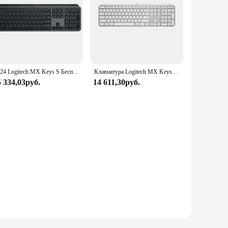
2024 Logitech MX Keys S Беспроводная Bluetooth клавиатура для офиса соединение нескольких устройств подсветка болт ультратонкая и портативная
Клавиатура Logitech MX Keys S Bluetooth Беспроводная перезаряжаемая портативная с перекрестным экраном для ноутбука MAC
5 334,03руб.
14 611,30руб.