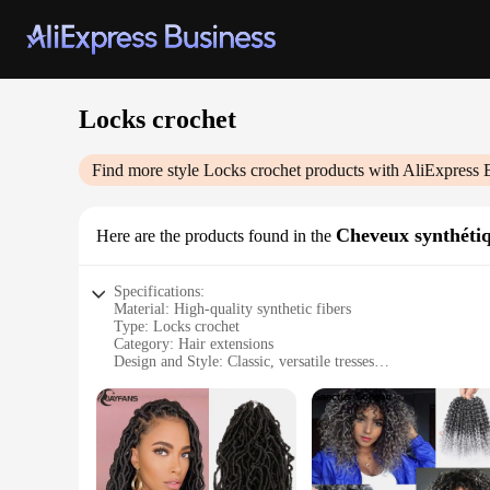
Locks crochet
Find more style
Locks crochet
products with AliExpress 
Cheveux synthétiq
Here are the products found in the
Specifications:
Material: High-quality synthetic fibers
Type: Locks crochet
Category: Hair extensions
Design and Style: Classic, versatile tresses
Usage and Purpose: For black hair, enhances natural beauty
Performance and Property: Durable, easy to maintain
Parts and Accessories: Includes crochet hooks and locking pl
Features:
**Effortless Styling for Every Occasion**