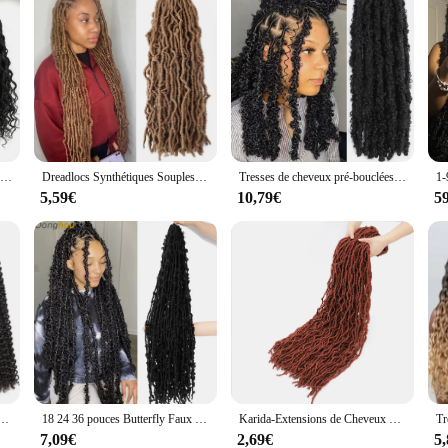
Tresses synthétiques au Crochet, Extension capillaire, Faux Locs bruns ombrés avec cheveux bouclés, Passion Twist River Goddess, X-TRESS
Dreadlocs Synthétiques Souples Pré-Bouclés pour Femme Noire, Tresses de Déesse au Crochet, 21 Brins/Paquet
Tresses de cheveux pré-bouclées au crochet papillon, Faux Locs, DistMurcia, Goddess Butterfly Soft Locs, Crochets Braids, 14 po, 12 po
5,59€
10,79€
5
e pour femme, cheveux synthétiques au crochet, tressage bouclé, printemps, 6 paquets
18 24 36 pouces Butterfly Faux Locs Crochet cheveux pré-bouclés Meche papillon serrures Crochet tresse en détresse doux Locs Crochet cheveux
Karida-Extensions de Cheveux Synthétiques pour Femme, Dreadlocks Faux Locs au Crochet, Tresses Douces
7,09€
2,69€
5