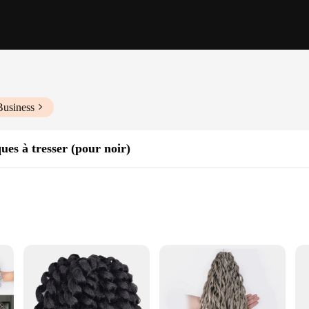
Business
ues à tresser (pour noir)
iers