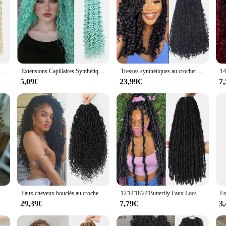
ynthétiques ondulés au crochet, cheveux bouclés, vague d'eau profonde, 28 po
Extensions Capillaires Synthétiques Ondulées, Tresses au Crochet, Boucles Afro Douces, Deep Wave, pour Femme
Tresses synthétiques au crochet pour femmes noires, boîte à cheveux au crochet, déesse bohème, extrémités bouclées, 10 ", 8 paquets
5,09€
23,99€
7
s Synthétiques au Crochet Style Boho, Tresses avec Extrémités Bouclées, Boîte de Déesse, 10 Pouces, 8 Paquets
Faux cheveux bouclés au crochet pour femmes noires, cheveux synthétiques Boho, déesse pré-bouclée, 8 paquets, 14 po
12'14'18'24'Butterfly Faux Locs Crochet Cheveux Tordus Boho Locs Tressage Cheveux En Détresse Meche Doux Papillon Serrures Crochet Tresse meche cheveux a tresser crochets braids cheveux
29,39€
7,79€
3