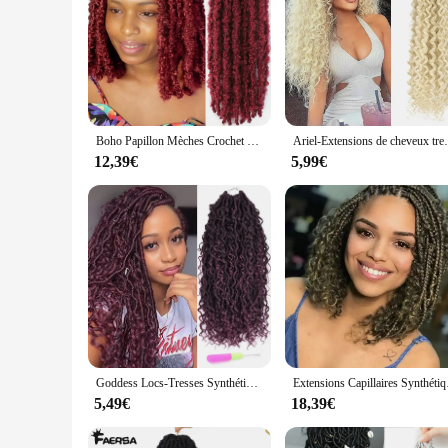
Boho Papillon Mèches Crochet Tresses de cheveux pour femmes # 30 Marron 27 1B Couleur noire 100% Fait main Papillon Faux Locs Tresses Cheveux
Ariel-Extensions de cheveux tressés s
12,39€
5,99€
Goddess Locs-Tresses Synthétiques au Crochet pour Femmes, Faux Locs, Boho Locs, Pré-bouclées, River Crochet Locks avec Extrémités Bouclées
Extensions Capillaire
5,49€
18,39€