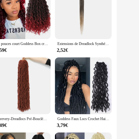
14 pouces court Goddess Box crochet tressé cheveux ombre brun gris bohème crochet Box tressé boucles 1B 30 synthétique tressé cheveux
Extensions de Dreadlock Synthétiques au Crochet, 5 Brins de 24 Pouces, Cheveux de Type Humain, Blond Ombré
,59€
2,52€
Forevery-Dreadlocs Pré-Bouclés pour Femmes Noires, Tresses au Crochet Doux, Déesse Locs, 36 ", 6 Paquets
Goddess Faux Locs Crochet Hair, Dreadlocks doux et bouclés, Extensions de cheveux, Tressage synthétique, Ombre Crochet Locs, Tresses en gros
,49€
3,79€