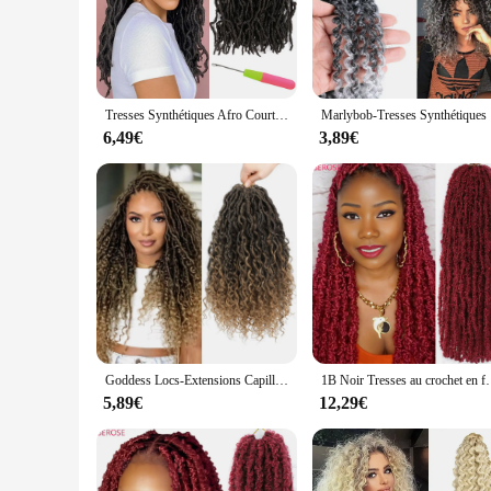
Discover the ease and elegance of the Locks crochet Cheveux s
natural look and feel, blending seamlessly with your own hair
events. The locks crochet's durability ensures that your sty
**Adaptable and Convenient for Everyone**
Tresses Synthétiques Afro Courtes au Crochet, Fausses Mèches Douces, 14 Pouces, Racines Pré-Bouclées
Marlybob-
The Locks crochet set is not just about the product; it's abo
pliers, making it an all-in-one solution for your hair styling
6,49€
3,89€
wholesale or as a set, these locks crochet are perfect for ven
**A Tailored Fit for Every Hair Type**
Understanding the unique needs of black hair, these locks cro
causing damage. The locks crochet's adaptability makes them 
these locks crochet are the perfect choice for those seeking a
Goddess Locs-Extensions Capillaires Synthétiques Pré-Bouclées, Faux Cheveux au Crochet, Style Boho, Hiphelicopter, pour Femme
1B Noir Tresses au crochet en forme de papillon pour femmes et enfants #27 30 Marron
5,89€
12,29€