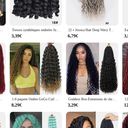
ynthétiques à tresser, designed specifically for black hair. These hair extensio
. The classic design and versatile style of these locks crochet make them suitab
le remains intact, while the easy-to-maintain nature means you can enjoy your n
Tresses Synthétiques au Crochet de 8 Pouces, Extension Capillaire Crépue Bouclée avec Faux Serrures
Tresses synthétiques ombrées Jumpy Wand pour femmes noires, tresses au crochet bouclées, rebond jamaïcain, extensions de cheveux au crochet
22 « Jessica Hair Deep Wavy Twist Synthetic Crochet Hair Curly Hair Crochet Braids Afro Curl Ombre Pink Braiding Hair Extensions
ut the experience. Whether you're a professional hairstylist or a DIY enthusiast
 needs. The locks crochet are easy to install, allowing you to achieve a full hea
3,39€
6,79€
3
dors and suppliers looking to expand their product offerings.
chet are designed to provide a natural look and feel. The synthetic fibers are g
suitable for a range of hair types, providing a tailored fit for everyone. Wheth
 versatile and durable hair extension solution.
 Faux Locs Crochets Cheveux pour dreadlocks Cheveux pour tresses 100 % Fait main Cheveux Synthétiques 12 mèches/paquet
1-6 paquets Ombre GoGo Curl Crochet cheveux 14 18 pouces Go Go Curl Crochet tresses synthétique vague d'eau profonde Afro Twist Crochet cheveux
Goddess Box-Extensions de cheveux synthétiques pré-bouclées pour femmes, tresses au crochet, tressage au crochet bohème, extrémités bouclées
8,29€
3,29€
1