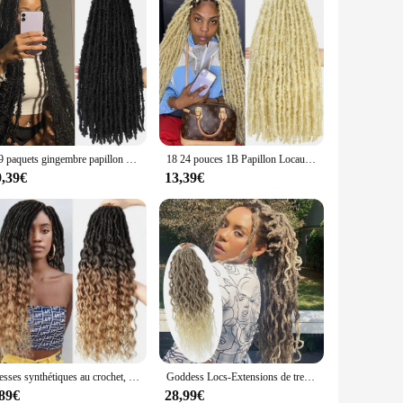
1-9 paquets gingembre papillon Locs cheveux au crochet 12 14 18 24 pouces meche cheveux a tresser crochets braids cheveux doux en détresse papillon Faux Locs cheveux tresses pré-torsadées tresses perruque africaine
18 24 pouces 1B Papillon Locaux Cheveux au crochet Dreadlocks meche Faux Locaux Extensions de tresses de cheveux au crochet Cheveux synthétiques à mèches douces
9,39€
13,39€
Tresses synthétiques au crochet, faux cheveux doux, dedess locs, deep wave, 24 pouces, 1B/30/27
Goddess Locs-Extensions de tresses synthétiques pré-bouclées, faux cheveux au crochet, extrémités lâches ondulées, dreadlocks longs, SOKU, nouveau
,89€
28,99€