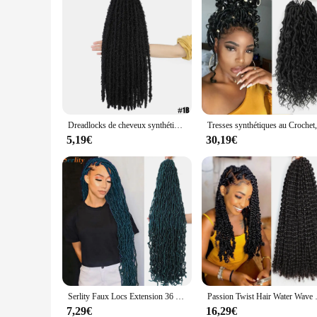
Dreadlocks de cheveux synthétiques bouclés au crochet, mèches de cheveux au crochet, fausses serrures, extensions de tresses de cheveux, serrures douces, tresse de papillon
5,19€
30,19€
Serlity Faux Locs Extension 36 24 18 pouces brun gingembre doux déesse tressage dreadlocks cheveux Nu Locs Crochet cheveux 21 brins/paquet
Passion Twist Hair Water Wav
7,29€
16,29€