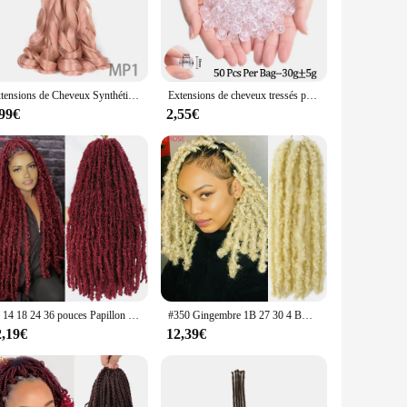
ns are crafted from premium synthetic fibers that offer a
le for a variety of occasions, from casual outings to formal
ew look without the hassle of frequent upkeep.
Extensions de Cheveux Synthétiques Bouclés au Crochet pour Femme, Tresses Frisées, Boucles en Spirale, Pré-Étiré, Français
Extensions de cheveux tressés pour femmes noires, boucles françaises, cheveux synthétiques, boucles en spirale, tresses au crochet, 24 po
, the set comes complete with crochet hooks and locking
d of luscious locks in no time. With the option to purchase in
,99€
2,55€
entle on the hair, ensuring that they blend seamlessly without
er you're looking to add volume, length, or a pop of color,
12 14 18 24 36 pouces Papillon Locs Tresses au crochet Du court au long Tresses à la main Faux locks Tressage de cheveux Locs souples synthétiques
#350 Gingembre 1B 27 30 4 BUG# Pré-bouclé Papillon Locs Crochet Tresses Cheveux Bohème Faux cheveux au crochet meche cheveux a tresser
2,19€
12,39€