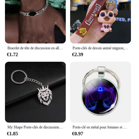
Bracelet de tête de discussion en alliage dominateur pour homme, acier inoxydable, lien de pneu de document en or, cadeau de luxe, JOfraîchement
Porte-clés de dessin animé mignon, pendentif de voiture de couple, le même sac de confrontation de beurre
€1.72
€2.39
My Shape Porte-clés de discussion punk pour hommes et garçons, porte-clés animal, couronne de roi, accessoires de sac à dos de voiture, cadeaux de bijoux de mode
Porte-clé en métal pour femmes et hommes, 12 signes du zodiaque, cadeaux d'astrologie à la mode
€1.85
€0.97