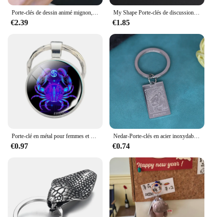
Porte-clés de dessin animé mignon, pendentif de voiture de couple, le même sac de confrontation de beurre
My Shape Porte-clés de discussion punk pour hommes et garçons, porte-clés animal, couronne de roi, accessoires de sac à dos de voiture, cadeaux de bijoux de mode
€2.39
€1.85
Porte-clé en métal pour femmes et hommes, 12 signes du zodiaque, cadeaux d'astrologie à la mode
Nedar-Porte-clés en acier inoxydable pour hommes et femmes
€0.97
€0.74