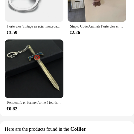
Porte-clés Vintage en acier inoxydable pour hommes, accessoires de fabrication de bijoux, fermoirs à homard, résultats Egale Lion crâne vache loup
Stupid Cutie Animals Porte-clés en peluche pour filles, mouton, vache, over, jouets en peluche, pendentif, joli sac, pendentif pour sac à main, cadeau d'anniversaire
€3.59
€2.26
Pendentifs en forme d'arme à feu thunderchats, porte-clés en métal, Logo de marque Lion, porte-clés, bijoux de film pour hommes
€0.82
Collier
Here are the products found in the