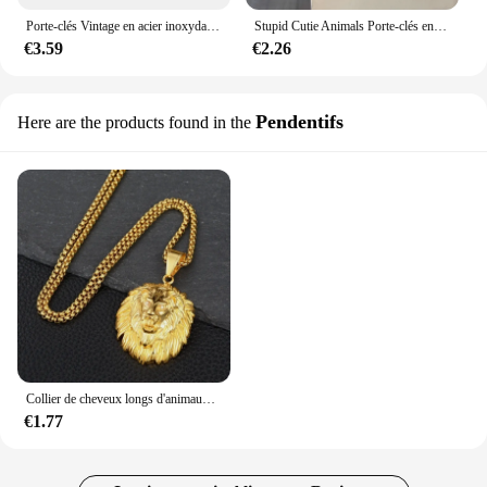
Porte-clés Vintage en acier inoxydable pour hommes, accessoires de fabrication de bijoux, fermoirs à homard, résultats Egale Lion crâne vache loup
Stupid Cutie Animals Porte-clés en peluche pour filles, mouton, vache, over, jouets en peluche, pendentif, joli sac, pendentif pour sac à main, cadeau d'anniversaire
€3.59
€2.26
Pendentifs
Here are the products found in the
Collier de cheveux longs d'animaux pour hommes, pendentif de tête de discussion, collier de confrontation d'animal coulissant, accessoires de cou de mode, nouveau style
€1.77