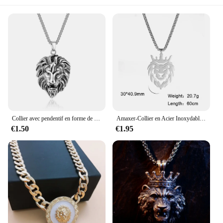
Collier avec pendentif en forme de tête de Lion pour homme et femme, bijou de style Hip Hop, chaîne en corde de couleur Stell, idée cadeau, S491
Amaxer-Collier en Acier Inoxydable avec Couronne Creuse pour Homme et Femme, Pendentif Ras du Cou, Bijou avec Breloque, Cadeau
€1.50
€1.95