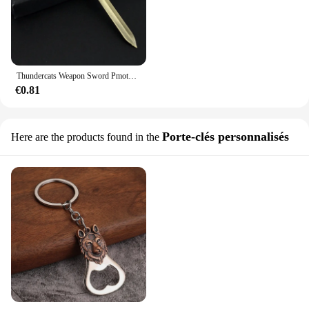
Thundercats Weapon Sword PmotKey Logo Keychains, JOMetal Discuting Mark, Key Rings, Men Movie Jewelry, Key Holder
€0.81
Porte-clés personnalisés
Here are the products found in the