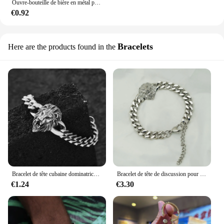
Ouvre-bouteille de bière en métal pour homme, porte-clés animal, porte-clés garçon grenouille, tortue et loup, souvenir de tourisme, cadeau de clé de voiture, document de discussion en bronze
€0.92
Bracelets
Here are the products found in the
Bracelet de tête cubaine dominatrice pour hommes, bijoux de motard, punk rock, rue, fête
Bracelet de tête de discussion pour homme, couleur or, acier inoxydable, chaîne cubaine, lien, cadeau pour homme, SION L
€1.24
€3.30