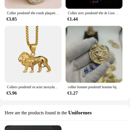
Collier pendentif tête ronde plaquée or pour femme, clavicule en émail coloré, bijoux fantaisie, punk
Collier avec pendentif tête de Lion pour hommes, chaîne en forme d'animal, bijoux masculins, accessoires, cadeaux
€3.85
€1.44
Colliers pendentif en acier inoxydable pour hommes et femmes, documents en or masculin, cadeaux de bijoux évasés, pendentif de discussion animale, punk rock
collier homme pendentif homme bijoux homme tete de mort Collier avec pendentif en forme de tête de Lion pour homme, bijou Vintage en trois dimensions, mode européenne et américaine, chaîne de fête Punk, cadeau
€5.96
€1.27
Uniformes
Here are the products found in the