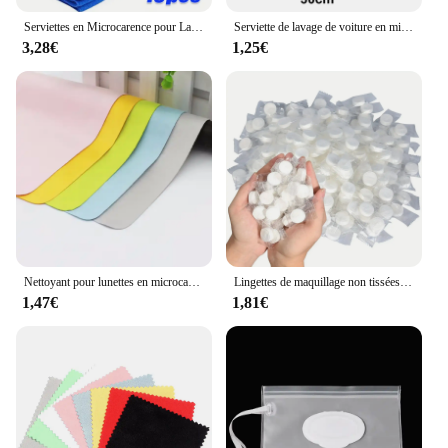
Serviettes en Microcarence pour Lavage de Voiture, 10 Pièces, Serviette de vaccage pour Livres Ménagers, Polissage des Détails Automobiles, Outils de Nettoyage pour la Maison
Serviette de lavage de voiture en microcarence, double face, épaissie, livres de voiture, Everths, ménage, cuisine, miroirs de fenêtre, chiffons d'essuyage, 1 pièce, 5 pièces
3,28€
1,25€
Nettoyant pour lunettes en microcarence de haute qualité, nettoyant pour lunettes, lentille, écran de téléphone, lingettes pour livres, chamois, gril, 5 pièces
Lingettes de maquillage non tissées, portables, compressés, doux, visage de poulet, serviettes pour les mains, livres, 20 pièces
1,47€
1,81€