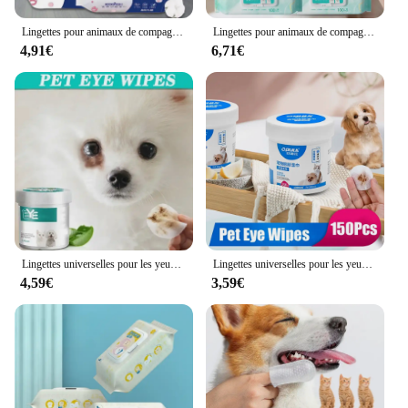
Lingettes pour animaux de compagnie Ro Pure Water Formula, soins de santé pour animaux de compagnie, livres spécifiques pour animaux de compagnie, tissu de support désodorisant, sans lavage
Lingettes pour animaux de compagnie douces, dépistolet ant pour chat et chien, livres hydratants, odeur de décomposition, déchirure SAF, eau pure, sûr, fournitures pour animaux de compagnie, 100 feuilles
4,91€
6,71€
Lingettes universelles pour les yeux d'animaux de compagnie, lingettes de support en forme de larme pour chats et chiens, sans irritation, produits pour livres, 130 en conserve
Lingettes universelles pour les yeux d'animaux de compagnie, lingettes de support en forme de larme, oreilles de chat, livres, serviettes en papier, chats et chiens, 150 pièces
4,59€
3,59€