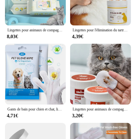
Lingettes pour animaux de compagnie pour chats et chiens: essuyer la déchirure SAF, nettoyer les parties du corps, laver sans eau, désodoriser et nettoyer les lingettes de support
Lingettes pour l'élimination du tartre pour animaux de compagnie, livres pour oreilles et yeux, hygiène buccale, doigtiers pour chats et chiens, poulet, 50 pièces
8,03€
4,39€
Gants de bain pour chien et chat, lingettes pour animaux de compagnie, livres et désodorisants, pattes corporelles, fesses, 03/Care
Lingettes pour animaux de compagnie pour enlever le cérumen des yeux et des oreilles, dissolvant d'odeurs pour chien et chat, fournitures d'outils de livres de soie de support, D343
4,71€
3,20€