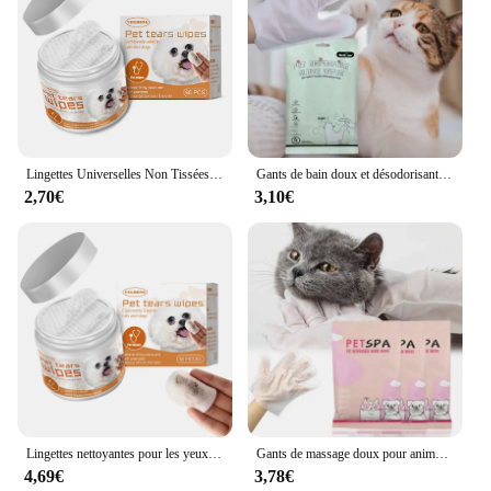
Lingettes Universelles Non Tissées pour Animaux de Compagnie, Accessoires de Toilettage pour Poulet, Chien et Chat, 60 Pièces/Ensemble
Gants de bain doux et désodorisants pour animaux de compagnie, fournitures de toilettage, livres spéciaux, chien, poulet, 6 pièces
2,70€
3,10€
Lingettes nettoyantes pour les yeux et les oreilles de chien, dissolvant de taches de déchirure, non irritantes, universelles pour chien et chat, 60 pièces
Gants de massage doux pour animaux de compagnie, chiens et poulets, désodorisation, livres profonds, pas de lingettes de cheville, fournitures de toilettage pour chats, SPA, 6 pièces
4,69€
3,78€