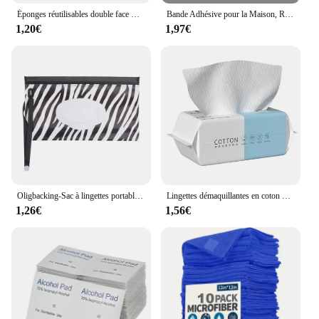
Éponges réutilisables double face Magic Books, lingettes de cuisine, tampons à récurer pour casseroles, brosses à vaisselle, outils de nettoyage, 30 pièces, 5 pièces
Bande Adhésive pour la Maison, Résidus de Meubles, Marque Auto-Adhésive Fournie
1,20€
1,97€
Oligbacking-Sac à lingettes portable pour bébé, étui à lingettes en poudre, couvercle rabattable, porte-sangle à pression, quotidien, illable, utile, boîte à mouchoirs, accessoires de poussette
Lingettes démaquillantes en coton doux et absorbant, serviettes pour le visage Extra Optics, poulet
1,26€
1,56€