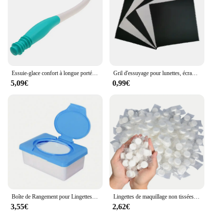
Essuie-glace confort à longue portée, outils d'aide aux toilettes, femmes enceintes, pas de flexion pour papier toilette, lingettes pré-humidifiées
Gril d'essuyage pour lunettes, écran de téléphone portable, lentille de livres, 10 pièces
5,09€
0,99€
Boîte de Rangement pour Lingettes avec Couvercle, Distributeur, 1 x
Lingettes de maquillage non tissées, portables, compressées, douces, visage de poulet, serviettes pour les mains, livres, 50 pièces
3,55€
2,62€