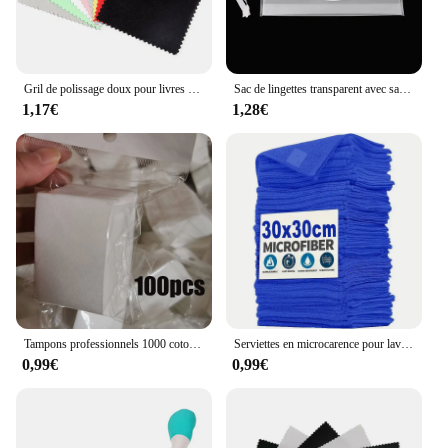
Gril de polissage doux pour livres de documents argentés, outil de bijoux en or, lingette propre, 20 pièces, 50 pièces
Sac de lingettes transparent avec sangle à pression, stockage de serviettes, poudres, facile à transporter, étui à masque écologique, récipient cosmétique réutilisable
1,17€
1,28€
Tampons professionnels 1000 coton pour essuyer les ongles, non pelucheux, dissolvant de vernis gel, outils de livres d'art des ongles, 500 pièces, 200 pièces, 180 pièces, 100 pièces, 100% pièces
Serviettes en microcarence pour lavage de voiture, serviette de séchage pour gril, livres ménagers, Everths, détails automatiques, outils de polissage pour la maison, 1-20 pièces
0,99€
0,99€