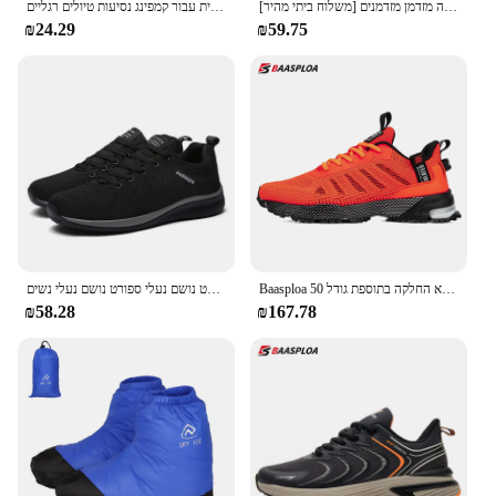
[משלוח ביתי מהיר] קיץ חם קל משקל נעלי עבודה אופנה מזדמן מזדמנים
תיק גב קיפול חיצוני צפיפות גבוהה משקל ניילון עמיד למים בד ניילון ספורט שקית רב תכליתית עבור קמפינג נסיעות טיולים רגליים
₪24.29
₪59.75
Baasploa גברים נעלי ספורט רשת נשיפה נעלי ספורט לגברים אופנתיות קלות משקל מזדמנים ללא החלקה בתוספת גודל 50
גברים לרוץ נעלי ספורט מזדמנים נעלי ספורט נושם נעלי ספורט נושם נעלי נשים Size38-48
₪58.28
₪167.78