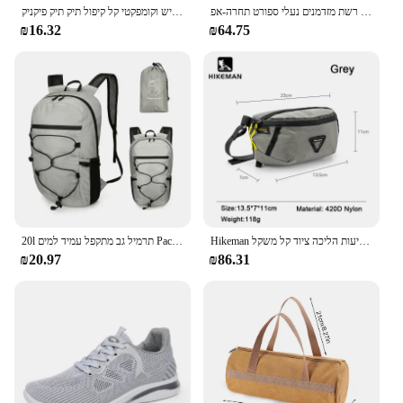
נעלי ריצה קלות משקל אוללן לגברים 2024 מעצב רשת מזדמנים נעלי ספורט תחרה-אפ
קיבולת גדולה עמיד למים נוחה ויבש גמיש וקומפקטי קל קיפול תיק תיק פיקניק
₪16.32
₪64.75
Hikeman המותניים תיק ספורט ספורט מטפס הרים אופניים תיק נייד תיק הרחבה חבילת נסיעות הליכה ציוד קל משקל
20l תרמיל גב מתקפל עמיד למים Pack עבור נשים גברים קיבולת גדולה טיולים רגליים
₪20.97
₪86.31