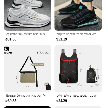
נעלי ריצה לגברים, נעלי ספורט מזדמנים תחרה, נעלי ספורט קלות
נעלי ספורט לגברים 2024 אופנה קלות ללבוש עמיד ללבוש נעליים לבנות גברים מזדמנים נעלי ספורט קיץ
₪31.00
₪53.19
תיק גב קיפול חיצוני צפיפות גבוהה משקל ניילון עמיד למים בד ניילון ספורט שקית רב תכליתית עבור קמפינג נסיעות טיולים רגליים
Hikeman חיצונית תיק הליכה רגליים משקל ארוך קיבולת גדולה תיק שליח תיק כתף 20d עמיד למים טיפוס הרים
₪89.35
₪24.29