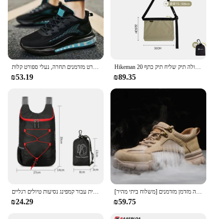
Hikeman חיצונית תיק הליכה רגליים משקל ארוך קיבולת גדולה תיק שליח תיק כתף 20d עמיד למים טיפוס הרים
נעלי ריצה לגברים, נעלי ספורט מזדמנים תחרה, נעלי ספורט קלות
₪53.19
₪89.35
[משלוח ביתי מהיר] קיץ חם קל משקל נעלי עבודה אופנה מזדמן מזדמנים
תיק גב קיפול חיצוני צפיפות גבוהה משקל ניילון עמיד למים בד ניילון ספורט שקית רב תכליתית עבור קמפינג נסיעות טיולים רגליים
₪24.29
₪59.75