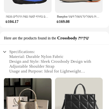
Baasploa גברים נעלי ריצה מקצועיות רשת חדשות נעלי ספורט נוחיות נעלי ספורט קלות משקל קל משקל חיצוני
עמיד למים למטה מגפי נעלי קל משקל למטה גרביים ממולאים לשמור על חם בחורף למטה כפות הרגליים מכסה
₪104.17
₪169.08
Crossbody שקיות
Here are the products found in the
Specifications:
Material: Durable Nylon Fabric
Design and Style: Sleek Crossbody Design with
Adjustable Shoulder Strap
Usage and Purpose: Ideal for Lightweight
Commuting
Performance and Property: Water-Resistant and
Lightweight
Shape or Size or Weight or Quantity: Compact and
Lightweight with Ample Storage
Parts and Accessories: Includes a Secure Zipper
Pocket