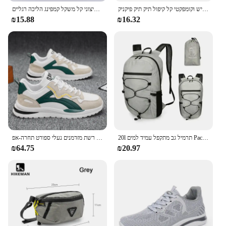
קיבולת גדולה עמיד למים נוחה ויבש גמיש וקומפקטי קל קיפול תיק תיק פיקניק
תיק גב הסוואה תיק כושר נסיעות ספורט שק חיצוני קל משקל קמפינג הליכה רגליים
₪15.88
₪16.32
20l תרמיל גב מתקפל עמיד למים Pack עבור נשים גברים קיבולת גדולה טיולים רגליים
נעלי ריצה קלות משקל אוללן לגברים 2024 מעצב רשת מזדמנים נעלי ספורט תחרה-אפ
₪64.75
₪20.97