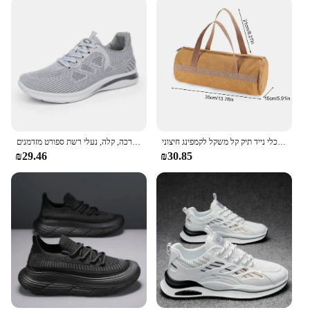
כלי קמפינג תיק אחסון גדול קיבולת גדולה גליל אוהל תיק כף יד כלי נייד תיק קל משקל לקמפינג חיצוני
קיץ לגברים ולהחליק נוח, נשימה, הבלעדית רכה, קלה, נעלי רשת ספורט מזדמנים
₪29.46
₪30.85