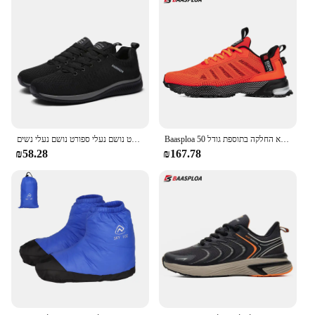
Baasploa גברים נעלי ספורט רשת נשיפה נעלי ספורט לגברים אופנתיות קלות משקל מזדמנים ללא החלקה בתוספת גודל 50
גברים לרוץ נעלי ספורט מזדמנים נעלי ספורט נושם נעלי ספורט נושם נעלי נשים Size38-48
₪58.28
₪167.78