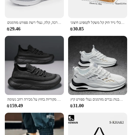
כלי קמפינג תיק אחסון גדול קיבולת גדולה גליל אוהל תיק כף יד כלי נייד תיק קל משקל לקמפינג חיצוני
קיץ לגברים ולהחליק נוח, נשימה, הבלעדית רכה, קלה, נעלי רשת ספורט מזדמנים
₪29.46
₪30.85
נעלי ספורט לגברים 2024 אופנה קלות ללבוש עמיד ללבוש נעליים לבנות גברים מזדמנים נעלי ספורט קיץ
נעלי גברים נעלי ספורט קלות לגברים משקל גברים מזדמנים של פלטפורמה רשת עבה מגמה 2024 עסקאות מקוריות בחוץ על מכירה רחב נשימה
₪159.49
₪31.00