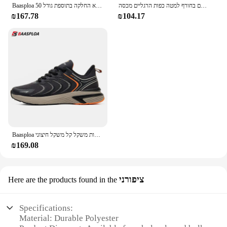
עמיד למים למטה מגפי נעלי קל משקל למטה גרביים ממולאים לשמור על חם בחורף למטה כפות הרגליים מכסה
Baasploa גברים נעלי ספורט רשת נשיפה נעלי ספורט לגברים אופנתיות קלות משקל מזדמנים ללא החלקה בתוספת גודל 50
₪167.78
₪104.17
Baasploa גברים נעלי ריצה מקצועיות רשת חדשות נעלי ספורט נוחיות נעלי ספורט קלות משקל קל משקל חיצוני
₪169.08
ציפורני
Here are the products found in the
Specifications:
Material: Durable Polyester