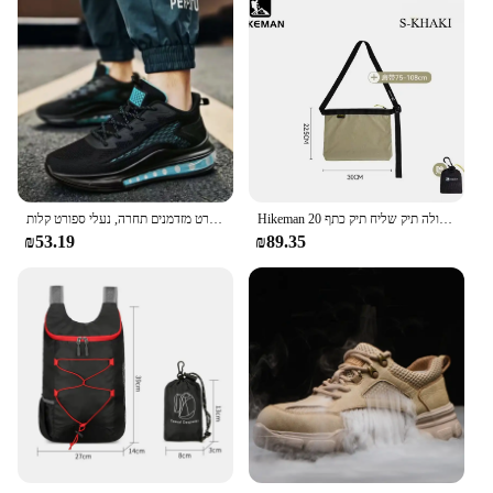
Hikeman חיצונית תיק הליכה רגליים משקל ארוך קיבולת גדולה תיק שליח תיק כתף 20d עמיד למים טיפוס הרים
נעלי ריצה לגברים, נעלי ספורט מזדמנים תחרה, נעלי ספורט קלות
₪53.19
₪89.35