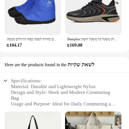
Baasploa גברים נעלי ריצה מקצועיות רשת חדשות נעלי ספורט נוחיות נעלי ספורט קלות משקל קל משקל חיצוני
עמיד למים למטה מגפי נעלי קל משקל למטה גרביים ממולאים לשמור על חם בחורף למטה כפות הרגליים מכסה
₪104.17
₪169.08
לשאת שקיות
Here are the products found in the
Specifications:
Material: Durable and Lightweight Nylon
Design and Style: Sleek and Modern Commuting
Bag
Usage and Purpose: Ideal for Daily Commuting and
Travel
Shape or Size: Compact and Portable
Performance and Property: Water-Resistant and
Easy to Clean