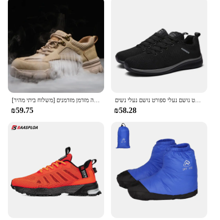
גברים לרוץ נעלי ספורט מזדמנים נעלי ספורט נושם נעלי ספורט נושם נעלי נשים Size38-48
[משלוח ביתי מהיר] קיץ חם קל משקל נעלי עבודה אופנה מזדמן מזדמנים
₪59.75
₪58.28