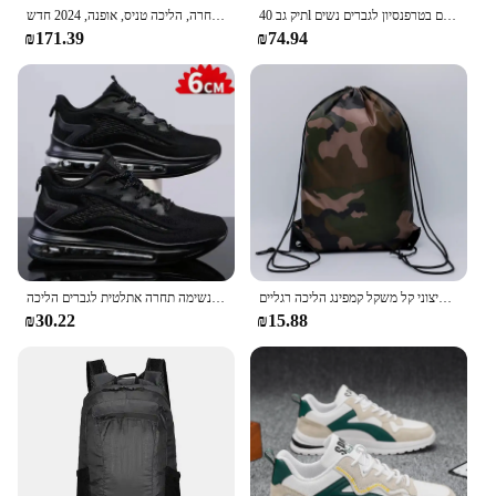
companion.
תיק גב 40l עמיד למים קל משקל רגליים חיצונית טרקים טרקים בטרפנסיון לגברים נשים
חם של גברים למכירה חם עבה נשם נעלי ריצה קלות משקל, מזדמנים, נעלי ספורט תחרה, הליכה טניס, אופנה, 2024 חדש
₪171.39
₪74.94
תיק גב הסוואה תיק כושר נסיעות ספורט שק חיצוני קל משקל קמפינג הליכה רגליים
נעלי ריצה 2024 נעלי ספורט נוחות קל לנשימה תחרה אתלטית לגברים הליכה
₪30.22
₪15.88