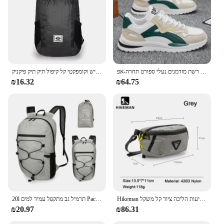
נעלי ריצה קלות משקל אוללן לגברים 2024 מעצב רשת מזדמנים נעלי ספורט תחרה-אפ
קיבולת גדולה עמיד למים נוחה ויבש גמיש וקומפקטי קל קיפול תיק תיק פיקניק
₪16.32
₪64.75
Hikeman המותניים תיק ספורט ספורט מטפס הרים אופניים תיק נייד תיק הרחבה חבילת נסיעות הליכה ציוד קל משקל
20l תרמיל גב מתקפל עמיד למים Pack עבור נשים גברים קיבולת גדולה טיולים רגליים
₪20.97
₪86.31