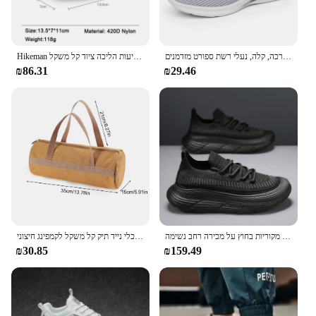
קיץ לגברים ולהחליק נוח, נשימה, הבלעדית רכה, קלה, נעלי רשת ספורט מזדמנים
Hikeman המותניים תיק ספורט ספורט מטפס הרים אופניים תיק נייד תיק הרחבה חבילת נסיעות הליכה ציוד קל משקל
₪86.31
₪29.46
נעלי גברים נעלי ספורט קלות לגברים משקל גברים מזדמנים של פלטפורמה רשת עבה מגמה 2024 עסקאות מקוריות בחוץ על מכירה רחב נשימה
כלי קמפינג תיק אחסון גדול קיבולת גדולה גליל אוהל תיק כף יד כלי נייד תיק קל משקל לקמפינג חיצוני
₪30.85
₪159.49