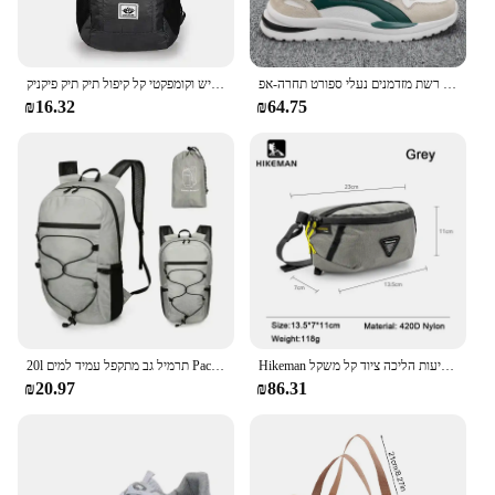
נעלי ריצה קלות משקל אוללן לגברים 2024 מעצב רשת מזדמנים נעלי ספורט תחרה-אפ
קיבולת גדולה עמיד למים נוחה ויבש גמיש וקומפקטי קל קיפול תיק תיק פיקניק
₪16.32
₪64.75
Hikeman המותניים תיק ספורט ספורט מטפס הרים אופניים תיק נייד תיק הרחבה חבילת נסיעות הליכה ציוד קל משקל
20l תרמיל גב מתקפל עמיד למים Pack עבור נשים גברים קיבולת גדולה טיולים רגליים
₪20.97
₪86.31