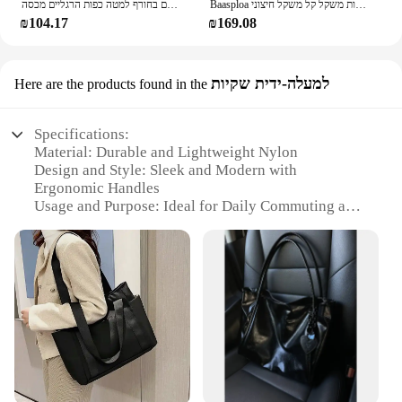
Baasploa גברים נעלי ריצה מקצועיות רשת חדשות נעלי ספורט נוחיות נעלי ספורט קלות משקל קל משקל חיצוני
עמיד למים למטה מגפי נעלי קל משקל למטה גרביים ממולאים לשמור על חם בחורף למטה כפות הרגליים מכסה
₪104.17
₪169.08
למעלה-ידית שקיות
Here are the products found in the
Specifications:
Material: Durable and Lightweight Nylon
Design and Style: Sleek and Modern with
Ergonomic Handles
Usage and Purpose: Ideal for Daily Commuting and
Travel
Performance and Property: Water-Resistant and
Easy to Clean
Shape or Size or Weight or Quantity: Compact and
Portable with Ample Storage Space
Parts and Accessories: Includes Adjustable
Shoulder Strap for Versatile Wearing Options
Features:
|Vendors|