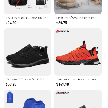
[משלוח ביתי מהיר] קיץ חם קל משקל נעלי עבודה אופנה מזדמן מזדמנים
תיק גב קיפול חיצוני צפיפות גבוהה משקל ניילון עמיד למים בד ניילון ספורט שקית רב תכליתית עבור קמפינג נסיעות טיולים רגליים
₪24.29
₪59.75
Baasploa גברים נעלי ספורט רשת נשיפה נעלי ספורט לגברים אופנתיות קלות משקל מזדמנים ללא החלקה בתוספת גודל 50
גברים לרוץ נעלי ספורט מזדמנים נעלי ספורט נושם נעלי ספורט נושם נעלי נשים Size38-48
₪58.28
₪167.78