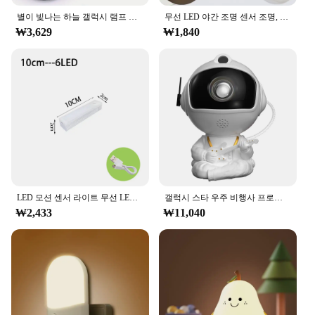
this night light is designed to meet your needs. Its
별이 빛나는 하늘 갤럭시 램프 프로젝터, LED 야간 조명, 리모컨 사운드, 액티브 5V USB 충전, 어린이 방 파티 장식, 7 가지 모드
무선 LED 야간 조명 센서 조명, 미니 EU/US 플러그 야간 조명, 어린이 방 침실 거실 장식 조명
durable plastic construction and energy-efficient
₩3,629
₩1,840
LED technology make it a reliable and long-lasting
addition to your home or office.
LED 모션 센서 라이트 무선 LED 야간 조명, C 타입 충전식 조명, 캐비닛 옷장 램프, 주방용 계단 백라이트
갤럭시 스타 우주 비행사 프로젝터 조명, 별이 빛나는 하늘 프로젝터 램프 장식, 침실 룸 성운 LED 야간 조명, 어린이 성인 선물
₩2,433
₩11,040