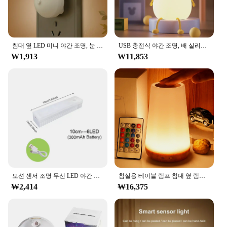
침대 옆 LED 미니 야간 조명, 눈 보호 야간 조명, 어린이 선물, 침실 거실 아기 수유, EU 미국 플러그
USB 충전식 야간 조명, 배 실리콘 야간 조명, 터치 센서, 침실 침대 옆 고양이 램프, 리모컨 포함, 어린이 아기 선물
₩1,913
₩11,853
모션 센서 조명 무선 LED 야간 조명, USB 충전식 야간 램프, 주방 캐비닛 옷장 램프, 계단 백라이트
침실용 테이블 램프 침대 옆 램프, 13 색 변경 터치 야간 조명, RGB 원격 조도 조절 가능, USB 충전식 휴대용 룸 라이트
₩2,414
₩16,375