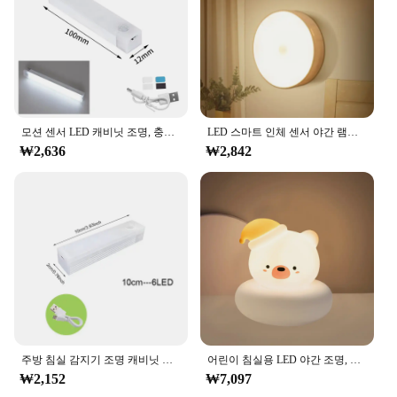
at dusk and off at dawn
Performance: Energy-efficient, long-lasting LED
technology
Features:
|Wholesale|Vendors|
**Intelligent Lighting Solution**
모션 센서 LED 캐비닛 조명, 충전식 유도 야간 조명, 무선 휴대용 감지기 램프, 주방 계단 백라이트
LED 스마트 인체 센서 야간 램프, 비상 자동 조명, USB 충전, 무선 자기 흡입, 야간 조명 사용
₩2,636
₩2,842
Illuminate your space with the Light Sensitive Night
Light, a cutting-edge solution designed to enhance
your living environment. This innovative night light
is not just a source of soft, ambient light; it's an
intelligent companion that adapts to your needs.
The light sensitivity feature ensures that the night
light adjusts its brightness in real-time, creating the
perfect ambiance without the need for manual
adjustments. Whether you're stepping into a dark
room or navigating through a hallway, this night
light is there to guide you.
주방 침실 감지기 조명 캐비닛 계단 백라이트 용 무선 LED 야간 조명 모션 센서 조명 옷장 야간 램프
어린이 침실용 LED 야간 조명, 귀여운 동물 돼지 토끼 램프, 터치 센서, 조도 조절 어린이 휴일 선물, USB 충전식
₩2,152
₩7,097
**Versatile and User-Friendly**