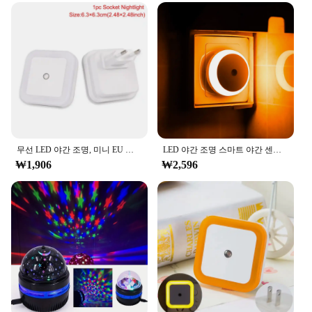
This night light is not just a light source; it's a
versatile addition to your home. Its sleek design
blends seamlessly with any decor, making it an ideal
choice for both residential and commercial settings.
The light's energy-efficient LED technology ensures
longevity and low power consumption, making it an
eco-friendly choice for your home or office. The
night light is also a smart choice for those looking
to save on electricity bills, as it automatically turns
on at dusk and off at dawn, ensuring you're not
무선 LED 야간 조명, 미니 EU 플러그 램프, 조명 제어 센서, 어린이 방, 어린이 침실 장식, 자정 조명
LED 야간 조명 스마트 야간 센서 벽 야간 램프, 라운드 플러그, 욕실 홈 주방 복도 계단 침실 야간 조명
wasting energy when you don't need it.
₩1,906
₩2,596
**Adaptable and Reliable**
The Light Sensitive Night Light is more than just a
light; it's a reliable companion that adapts to your
lifestyle. Its automatic light sensitivity feature
ensures that the light adjusts to your environment,
providing the perfect amount of light when you
need it most. Whether you're a busy parent looking
to create a safe environment for your children or a
professional seeking to enhance your workspace,