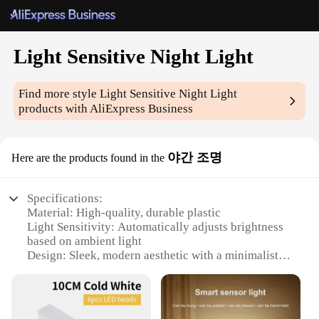
Light Sensitive Night Light
Find more style
Light Sensitive Night Light
products with AliExpress Business
야간 조명
Here are the products found in the
Specifications:
Material: High-quality, durable plastic
Light Sensitivity: Automatically adjusts brightness
based on ambient light
Design: Sleek, modern aesthetic with a minimalist
profile
Usage: Perfect for creating a cozy atmosphere in
bedrooms, hallways, or nurseries
Typical Adaptive Scenario: Automatically turns on