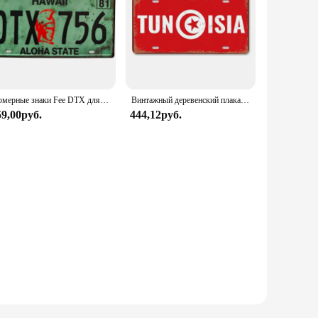
Номерные знаки Fee DTX для украшения стен, металлические жестяные знаки, винтажные автомобильные знаки для кафе, бара, клуба, гаража, пабов
Винтажный деревенский плакат, номерные знаки, Саудовская Аравия, Сингапур, Таиланд, металлический алюминиевый знак для бара, гаража, клуба, домашний декор стены
59,00руб.
444,12руб.