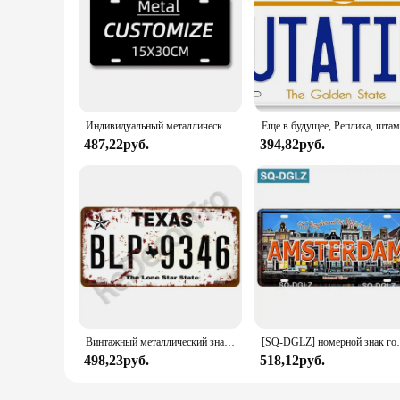
Индивидуальный металлический знак/деревянный знак, номерной знак, жестяной знак, Настенный декор, барный знак, домашний декор, подарок на день рождения
487,22руб.
394,82руб.
Винтажный металлический знак, художественный американский автомобиль, Жестяная Табличка, домашний Настенный декор для бара, паба, клуба, тарелка, Крафтовая табличка с номером, плакат
[SQ-DGLZ] номерной знак города Барселона, жестяной ви
498,23руб.
518,12руб.