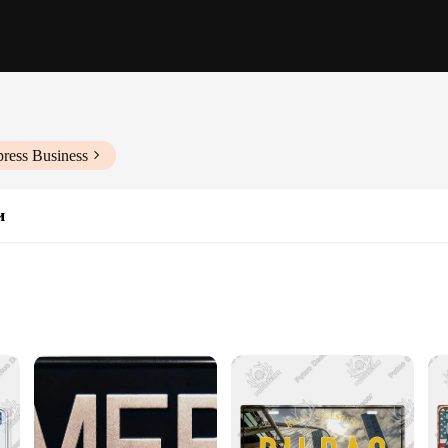
press Business
и
 of wholesale license plate decor sets, designed to cater to a wide range of taste
sets offer a variety of vintage and retro-inspired designs that are sure to stan