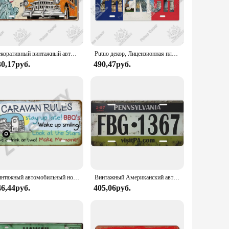
t add unnecessary weight to your vehicle, while their standard
igns to suit your mood or occasion. These versatile license
Декоративный винтажный автомобильный металлический знак Putuo, номерная табличка, металлические винтажные знаки, украшение для гостиной, клуба, гаража, Настенный декор
Putuo декор, Лицензионная пластина, металлический знак, металлический винтажный Декор для гостиной, двери, клуба, домашний декор для стен
30,17руб.
490,47руб.
 want to purchase in bulk for personal use or as gifts. With
add a touch of nostalgia to your classic car or to create a
flair.
Винтажный автомобильный номерной знак, настенный художественный гараж, мотоцикл, украшение для дома, передний туалетный знак, Route 66, ВИНТАЖНЫЙ ПЛАКАТ для автомобиля 12x6 дюймов
Винтажный Американский автомобильный Металлический Алюминиевый номерной знак, старинный автомобиль, металлический номерной знак, новинка, настенное украшение, автомобильные знаки, передняя крышка, коридор
46,44руб.
405,06руб.