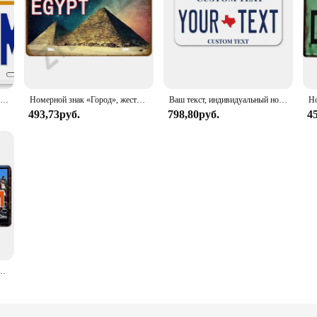
Еще в будущее, Реплика, штампованный Алюминиевый номерной знак | Outatime | Новинка, автомобильная бирка 12x6 дюймов
Номерной знак «Город», жестяной знак, артизийский жестяной знак, декор для стен дома, гараж, бар, паб, клуб, кафе, кухня, ориентировочный металлический знак, искусство
Ваш текст, индивидуальный номерной знак, алюминиевый знак, индивидуальный текст, индивидуальное имя, плакат, декор для бара, кафе, 12x6 дюймов
493,73руб.
798,80руб.
4
нтажный металлический знак, украшение для стен, Декор для дома, рисование, таблички, художественный плакат