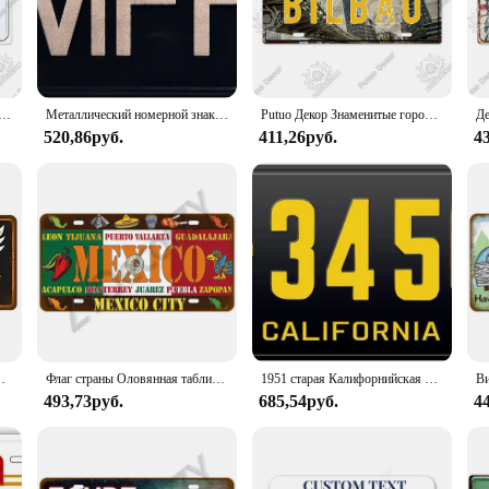
unique character remains intact, regardless of the weather.
 convenient addition to any vehicle. Their lightweight nature ensures they won'
ets are designed to be easily interchangeable, allowing you to mix and match des
as a creative way to personalize your boat, RV, or even your home.
цензии, металлический знак, автомобильный номер, винтажный жестяной знак, украшение для ремонта автомобиля, искусственный декор стен
Металлический номерной знак Mad Max | Патруль основной силы
Putuo Декор Знаменитые городские лицензии Пластина Металлическая вывеска Табличка Металлический винтажный декор для клуба Дома Спальня Человек Пещера Украшение стены
520,86руб.
411,26руб.
4
sses looking to stock up on unique automotive accessories or for individuals who
signs to cater to different preferences and occasions. Whether you're looking to 
excellent choice for anyone looking to personalize their vehicle with style and 
стяной знак ВИНТАЖНЫЙ ПЛАКАТ домашний декор художественное украшение
Флаг страны Оловянная табличка, французский, испанский, немецкий номерной знак для стен, дома, ресторана, крафт, бара, Декор, металлический знак, Мексика, США
1951 старая Калифорнийская винтажная Ретро американская Лицензия номерной знак тисненый
493,73руб.
685,54руб.
4