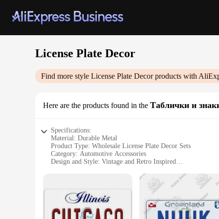
License Plate Decor
Find more style
License Plate Decor
products with AliEx
Таблички и знак
Here are the products found in the
Specifications:
Material: Durable Metal
Product Type: Wholesale License Plate Decor Sets
Category: Automotive Accessories
Design and Style: Vintage and Retro Inspired
Usage and Purpose: Personalization and Decoration
Quantity: Available in Multiple Sets
Features:
**Versatile Decorative Options**
Elevate your vehicle's aesthetics with our extensive collection
simply looking to add a personal touch to your vehicle, these 