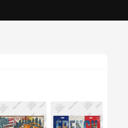
s and styles. Whether you're a car enthusiast, a collector, or
d out. Made from durable metal, these decorative plates are