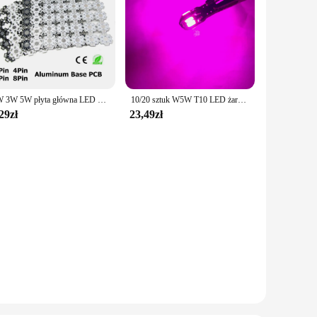
1W 3W 5W płyta główna LED 20mm biały czarny LED aluminiowy radiator płyta podstawowa 2pin 4pin 6pin 8pin dla wysokiej dioda LED dużej mocy
10/20 sztuk W5W T10 LED żarówki Canbus 5730 8SMD 12V 6000K 194 168 LED wnętrza samochodu mapa światła kopułowe światła parkingowe sygnał samochodowy lampa
29zł
23,49zł