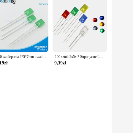
100 sztuk/partia 2*5*7mm kwadratowa dioda LED zielona dioda emitująca światło 2X5X7 LED
100 sztuk 2x5x 7 Super jasne LED diody światła 257 lampy komponenty elektroniczne wskaźnik wielokolorowe światło diody świecące
19zł
9,39zł