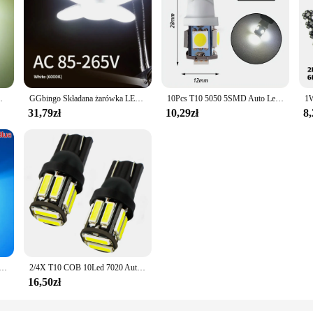
Światła postojowe Światła samochodowe Akcesoria
GGbingo Składana żarówka LED w kształcie wachlarza 40 żarówek Deformacja Nadaje się do domów Magazyny i garaży Ciepłe białe światło
10Pcs T10 5050 5SMD Auto Led Lamp Interior 168 194 LED DC 12V Żarówki tablicy rejestracyjnej Światła obrysowe Biały Niebieski Czerwony KOB Kierunkowskaz
31,79zł
10,29zł
8,
gle Eye Light 9w Auto Led Daytime Running Backup Moto Parking Signal Lamps Waterproof Fog Lighting Strong
2/4X T10 COB 10Led 7020 Auto At Night LED 194 168 Wedge Replacement Reverse Dash Panel Lamp White Blue Bulbs for Lighting
16,50zł