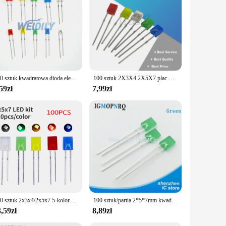
100 sztuk kwadratowa dioda elektroluminescencyjna LED 2*3*4mm 2*5*7mm dioda Led woda przezroczysty biały czerwony żółty zielony niebieski 2X3X4 2X5X7 nowość
100 sztuk 2X3X4 2X5X7 plac LED 234 257 nowa dioda elektroluminescencyjna niebieski czerwony zielony biały żółty elektroniczny zestaw do majsterkowania
59zł
7,99zł
100 sztuk 2x3x4/2x5x7 5-kolorowa dioda elektroluminescencyjna kwadratowa dioda LED w linii koraliki do lampy DIY zestaw 2*3*4/2*5*7 biały czerwony żółty niebieski zielony
100 sztuk/partia 2*5*7mm kwadratowa dioda LED zielona dioda emitująca światło 2X5X7 LED
,59zł
8,89zł