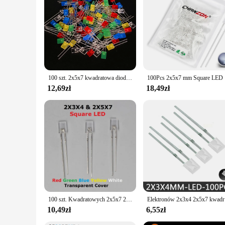
100 szt. 2x5x7 kwadratowa dioda LED 257 czerwona dioda elektroluminescencyjna biała żółta czerwono-zielona niebieska elektroniczny zestaw do majsterkowania rozproszona
100Pcs 2x5
12,69zł
18,49zł
100 szt. Kwadratowych 2x5x7 2x3x4 przezroczysty ekran LED 2*3*4 2*5*7 żółty czerwony wysoki jasny koralik rozproszony dioda elektroluminescencyjna niebieska lampa zielony
Elektronów 
10,49zł
6,55zł