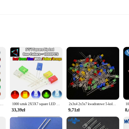
ding automotive, industrial, and consumer electronics
nd available in sets
or various electronic projects. Designed with high-quality LEDs, these diodes 
lution for your industrial or automotive applications, these LEDs are built to 
, making them a popular choice among vendors and suppliers.
t efficiency. These diodes are designed to consume minimal power while provid
m consumer electronics to industrial machinery. The diodes are available in se
100 sztuk/paczka 2x5x7 kwadratowa dioda LED lampa biały czerwony zielony niebieski żółty pomarańczowy wskaźnik DIY
1000 sztuk 2X5X7 square LED 257 czerwona dioda emitująca światło biały żółty zielony niebieski elektroniczny zestaw do majsterkowania rozproszone
2x3x4 2x5x7 kwadratowe 5-kolorowe krótkie nogi-dioda emitująca LED w linii koraliki do lampy w pudełku/w workach na zestaw do DIA Arduino
ty with various projects and ease of use make them a go-to choice for both whol
33,39zł
9,71zł
8,
isappoint. These diodes are known for their consistent performance and proper
 various environmental conditions, making them suitable for both indoor and ou
with a long-term solution for your electronic needs.