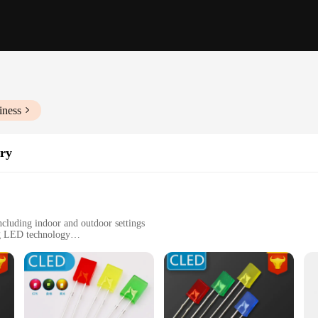
iness
ry
including indoor and outdoor settings
ng LED technology
 design, suitable for easy installation
 complete lighting solution
nd efficient lighting solution for both residential and commercial spaces. The
eplacements. The energy-efficient nature of these lights not only helps in reducin