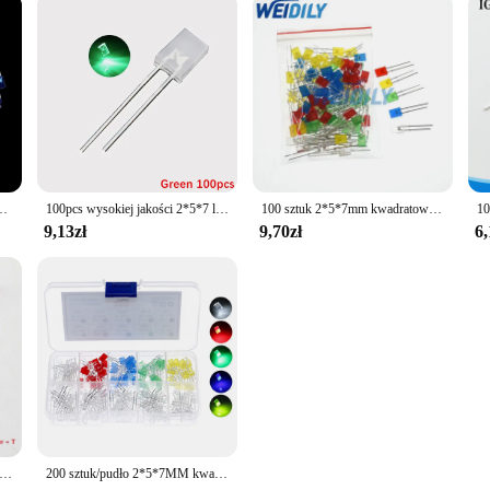
ło biały żółty czerwony zielony niebieski 2*5*7 elektroniczny zestaw do majsterkowania
100pcs wysokiej jakości 2*5*7 lampa kwadratowa dioda emitująca LED koraliki do lampy czerwony niebieski zielony biały żółty 2x5x7 elektroniczny zestaw do majsterkowania
100 sztuk 2*5*7mm kwadratowy zestaw diod LED zestaw diod elektroluminescencyjnych 2X5X7 dioda LED czerwony żółty zielony niebieski biały 5 kolorów nowość
9,13zł
9,70zł
6,
ku 100 sztuk 2*3*4/2*5*7 kwadratowa przezroczysta dioda LED czerwona żółta zielona niebieska wysoka jasność koralik dioda elektroluminescencyjna 2x5x7/2x3x4
200 sztuk/pudło 2*5*7MM kwadratowy zestaw LED zestaw podstawowy kolor wody przezroczyste czerwone niebieskie zielone żółte białe 2x5x7 DIY diody Pack