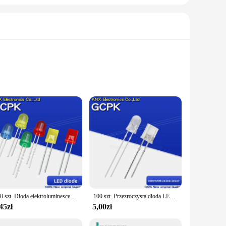
Ds, you can offer your customers a reliable and energy-
 panels are crafted from robust materials, ensuring a long-
y costs. Whether you're looking to enhance your home's
blend seamlessly into any decor, from contemporary to
staller. The sets available offer flexibility in terms of
100 szt. Dioda elektroluminescencyjna LED 2x3x4 2x5x7 kwadratowych 3MM 5MM kolor niebieski/czerwony/zielony/biały/żółty/pomarańczowy
100 szt. Przezroczysta dioda LED dioda elektroluminescencyjna niebieski czerwony zielony biały żółty fioletowy elektroniczny zestaw do majsterkowania 2x3x4 2x5x7 3MM 5MM
45zł
5,00zł
-efficient lighting solution to their customers. The sets are
s of your clients. With the wholesale pricing, you can provide