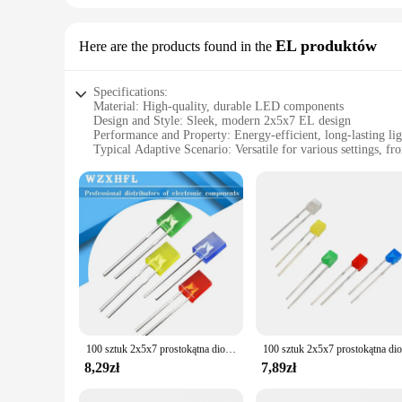
ensures that you have the quantity you need for your projects
efficient lighting solution that meets the demands of modern
EL produktów
Here are the products found in the
Specifications:
Material: High-quality, durable LED components
Design and Style: Sleek, modern 2x5x7 EL design
Performance and Property: Energy-efficient, long-lasting li
Typical Adaptive Scenario: Versatile for various settings, 
Shape or Size or Weight or Quantity: Compact, lightweight, a
Parts and Accessories: Easy-to-install components for a seam
Features:
**Unmatched Quality and Efficiency**
Illuminate your space with the LED 2x5x7 EL produktów, a p
lasting and reliable lighting solution. The energy-efficient
ambiance or upgrade your commercial space, these LED panels
**Versatile and User-Friendly**
The versatility of the LED 2x5x7 EL produktów makes it an i
traditional. The lightweight and compact nature of these panel
quantity, allowing you to tailor your lighting setup to your s
100 sztuk 2x5x7 prostokątna dioda LED emitująca lampa diodowa biały czerwony zielony niebieski żółty pomarańczowy rozproszony kolor kwadratowy wskaźnik DIY
**Designed for the Wholesale Market**
8,29zł
7,89zł
As a wholesale product, the LED 2x5x7 EL produktów is a smar
designed to cater to a broad range of scenarios, from residen