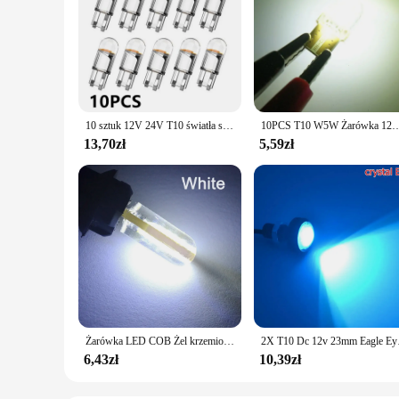
10 sztuk 12V 24V T10 światła samochodowe Led kolby szkła 6000K biały Auto samochodów lampka tablicy rejestracyjnej Dome przeczytać DRL żarówka styl hurtownie 2 #
10PCS T10 W5W Żarówka 12V LED Lampa tablicy rejestracyjnej COB T10 Biała lampa obrysowa LED 
13,70zł
5,59zł
Żarówka LED COB Żel krzemionkowy Wodoodporne światło klinowe Auto Marker Reading Parking Dome Lamps 12V Retrofitting Inside The Car Lighting
2X T10 Dc 12v 23mm Ea
6,43zł
10,39zł