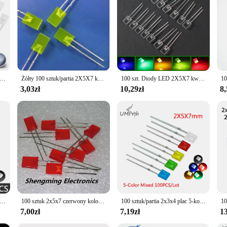
x7 mm Square LED Diode White Red Green Blue Yellow Orange 2x5x7mm Rectangular 2V 3V DIY PCB Lights Emitting Lamp Bulb
Żółty 100 sztuk/partia 2X5X7 kwadratowa dioda LED żółta emitująca światło
100 szt. Diody LED 2X5X7 kwadratowy 5-kolorowy zestaw diod elektroluminescencyjnych LED biały żółty czerwony zielony niebieski elektroniczny DIY
3,03zł
10,29zł
8,
2x3x4 2x5x7 kwadratowa 5-kolor krótki nogi światła-dioda emitująca LED w linii koraliki do lampy box/w workach dla Arduino Diy Kit
100 sztuk 2x5x7 czerwony kolor Led 120deg rozproszone 1.9 ~ 2.3V 200mcd 2*5*7 MM
100 sztuk/partia 2x3x4 plac 5-kolor krótki nogi dioda emitująca światło LED w linii lampa koraliki
7,00zł
7,19zł
13