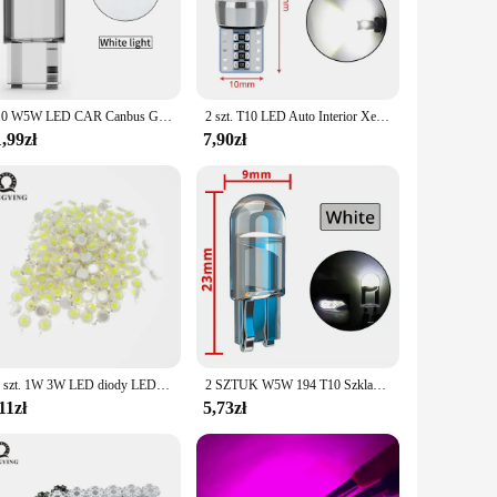
t choice.
any area where additional lighting is needed. The sleek
r use in commercial settings such as retail stores,
T10 W5W LED CAR Canbus Glass COB 6000k czytający lampa kopułkowa Marker klinowy oświetlenie tablicy rejestracyjnej żarówka 168 194 192 DC 12V biały niebieski czerwony
2 szt. T10 LED Auto Interior Xenon White Blue Pink CANBUS 5630 6SMD 12V Żarówka aluminiowa Boczne światła obrysowe Światła postojowe Cob Turn Signal
,99zł
7,90zł
parts, including LED bulbs and rims, ensuring a complete
er, or a vendor looking for reliable lighting solutions,
rs and vendors looking to stock up on high-quality lighting
10 szt. 1W 3W LED diody LED wysokiej mocy zimna biała naturalna biel ciepły biały RGB czerwony zielony niebieski żółty źródło światła
2 SZTUK W5W 194 T10 Szklana obudowa Cob LED Żarówka domowa 6000K Klinowe oświetlenie tablicy rejestracyjnej Światło kopułkowe Białe Diedo Automatyczne wnętrze Odczyt 12V DC
11zł
5,73zł