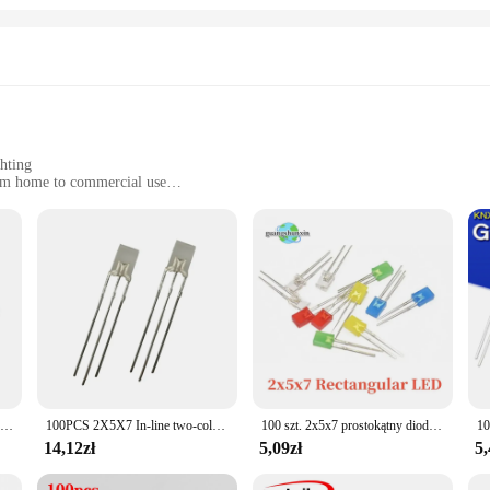
, whether it's for a single installation or a larger-scale project. With these LE
 lighting requirements.
ghting
from home to commercial use
nd available in sets
less setup
roduct that combines cutting-edge technology with aesthetic appeal. These LED
 design means you can enjoy bright, vibrant illumination without the high energ
 are designed to deliver consistent, high-quality lighting.
deal choice for a variety of environments. Its sleek design and modern style 
s make them easy to install, whether you're a DIY enthusiast or a professional in
pecific needs.
100 sztuk 2x5x7 prostokątna dioda elektroluminescencyjna LED lampa biały czerwony zielony niebieski żółty rozproszony kolor kwadratowy DIY wskaźnik 2*5*7MM
100PCS 2X5X7 In-line two-color LED light 2*5*7 Red green Red blue Red yellow Yellow green square two-color LED indicator diode
100 szt. 2x5x7 prostokątny diod emitujący lampa diodowa biały czerwony zielony niebieski żółty pomarańczowy rozproszony kolor kwadratowy DIY wskaźnik
14,12zł
5,09zł
5,
t investment for vendors and suppliers looking to offer a high-quality, energy
tial to commercial spaces, ensuring that you can meet the diverse lighting need