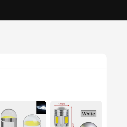
 LED technology ensures a longer lifespan compared to
g electricity bills but also contributes to a greener