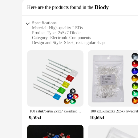
Diody
Here are the products found in the
Specifications:
Material: High-quality LEDs
Product Type: 2x5x7 Diode
Category: Electronic Components
Design and Style: Sleek, rectangular shape
Usage and Purpose: Illumination and signaling
Typical Adaptive Scenario: Wide range of applications inclu
Shape or Size or Weight or Quantity: Compact, lightweight, a
Features:
**Enhanced Illumination and Reliability**
The 2x5x7 LED diode is a versatile and essential component f
Whether you're working on a DIY project or need a reliable so
ensures they are easy to integrate into a variety of designs
**Versatile and Easy to Use**
The 2x5x7 LED diode is not just about brightness; it's abou
nature make them ideal for a wide range of applications, fro
100 sztuk/partia 2x5x7 kwadratowy 5-kolorowy krótki nogi dioda emitująca światło LED w linii lampy koraliki Diy Kit rozproszone
professionals looking to purchase in bulk. Their compatibili
9,59zł
10,69zł
**Performance and Durability**
When it comes to performance, the 2x5x7 LED diode doesn't d
reliability every time. The diodes are designed to withstand
or illumination, these LEDs are built to last, providing you 