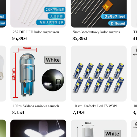
, office, or any other indoor or outdoor area, these LED lights are an excellen
variety of scenarios. They are perfect for illuminating pathways, driveways, or 
n tight spaces without compromising on brightness. These lights are also ideal fo
 and improve visibility.
LED 257 DIP LED ciepła biała/czerwona/zielona/niebieska/żółta/biała/różowa 2x5x7 dioda LED
257 DIP LED kolor rozproszony żarówka LED bez frędzli 5mm kwadrat czerwony/zielony/żółty 2x5x7 wskazuje diodę LED dioda LED
5mm kwadratowy kolor rozproszony żarówka LED 257 DIP LED ciepły biały/czerwony/zielony/niebieski/żółty/biały 2x5x7 wskazuje diodę LED
95,39zł
85,39zł
41
heir lightweight design and simple structure. They come with all the necessary 
 maintenance a hassle-free process. Whether you're a homeowner, a business own
 available for wholesale purchase, making them an attractive option for supplie
kumulator w domu, zapala się, gdy jest awaria zasilania
10Pcs Szklana żarówka samochodowa LED W5W 194 T10 Klinowe oświetlenie tablicy rejestracyjnej Światło kopułkowe Białe Auto Wnętrze Czytanie Bieganie Parking Zapasowe
10 szt. Żarówka Led T5 W3W W1.2W Led Canbus światła wewnątrz samochodu na desce rozdzielczej kolorowy wskaźnik klinowy lampa narzędzie samochodowe 12V
8,15zł
7,19zł
3,