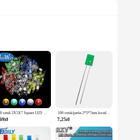
are known for their exceptional brightness and longevity.
withstand the test of time. Their sleek rectangular shape
ing ample illumination. Their compact size and lightweight
ts, making them a convenient option for both hobbyists and
100 sztuk 2X5X7 Square LED 257 czerwona dioda emitująca światło biały żółty czerwony zielony niebieski 2*5*7 elektroniczny zestaw do majsterkowania
100 sztuk/partia 2*5*7mm kwadratowa dioda LED zielona dioda emitująca światło 2X5X7 LED
esale and retail vendors.
69zł
7,25zł
ty, ensuring that they deliver the same brightness and
tdoor use. Whether you're looking for a diode for signaling