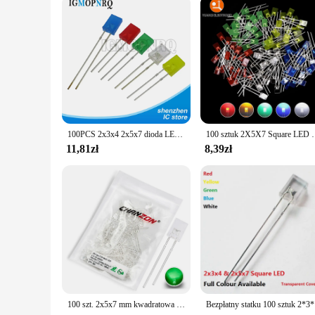
100PCS 2x3x4 2x5x7 dioda LED kwadratowych 234 257 dioda elektroluminescencyjna niebieski czerwony zielony biały żółty elektroniczny zestaw do majsterkowania
100 sztuk 2X5X7 Square LED 257 czerwona dioda emitująca świat
11,81zł
8,39zł
100 szt. 2x5x7 mm kwadratowa dioda LED biała czerwona zielona niebieska żółta pomarańczowa 2x5x7mm prostokątna przezroczysta rozproszona lampa emitująca światła DIY
Bezpłatny stat