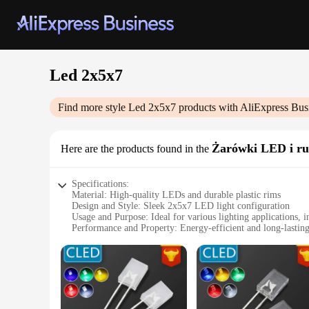
Led 2x5x7
Find more style
Led 2x5x7
products with AliExpress Bus
Żarówki LED i ru
Here are the products found in the
Specifications:
Material: High-quality LEDs and durable plastic rims
Design and Style: Sleek 2x5x7 LED light configuration
Usage and Purpose: Ideal for various lighting applications, 
Performance and Property: Energy-efficient and long-lasti
Shape or Size or Weight or Quantity: Compact and lightweight
Parts and Accessories: Comes with LED bulbs and rims for a
Features:
**Energy-Efficient Lighting Solution**
Our LED 2x5x7 light sets are designed to provide a bright a
traditional lighting options, reducing the need for frequent r