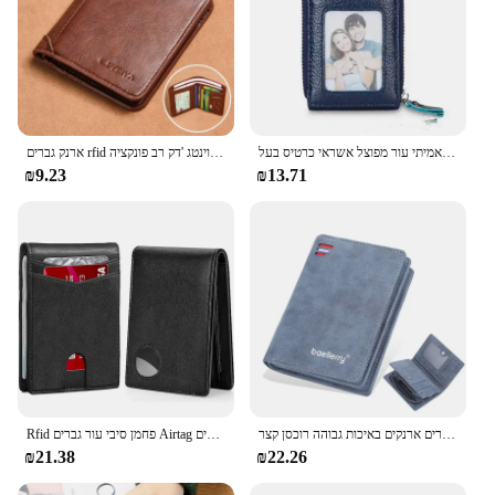
גברים של ארנק אמיתי עור מפוצל אשראי כרטיס בעל Rfid חסימת רוכסן כיס גברים תיק רב כרטיס רוכסן
ארנק גברים rfid ארנק עור אמיתי חסם ארנק וינטג 'דק רב פונקציה id מחזיק כרטיס אשראי כסף כסף
₪9.23
₪13.71
חדש עור גברים ארנקים באיכות גבוהה רוכסן קצר Desigh Hipster ארנק אשראי כרטיס מחזיקי מוסיף מטבע ארנקי בציר Walltes
Rfid פחמן סיבי עור גברים Airtag ארנקים ארנק אשראי כרטיס מחזיק עבור אוויר תג ארנק שחור יוקרה מינימליסטי ארנק עבור גברים
₪21.38
₪22.26