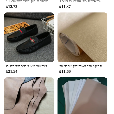
1 מ "מ מעור ירוק. עור השכבה הראשונה. בד עור אמיתי. בעבודת יד עורה פנימית. תיק. נעליים. כל גפנים
1.1 מ "מ שחור. פחדן רגיל. עור השכבה הראשונה. בד עור אמיתי. עבודת יד לנעליים בעבודת יד. תיק. חיתוך גיליון מלא
₪12.73
₪11.37
דפיקות חזק מעובה עצמית דבק עור בד עור pu בד תיקון לתיקון כסא כסא גלגלים
Pu מעור גברים אופנתיים נעליים אופנתיות גברים מזדמנים נעלי גברים 2024 הליכה נעלי פנאי לגברים נעלי בית
₪21.54
₪11.60