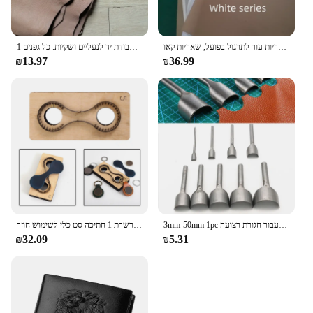
שאריות עור לתרגול בפועל, שאריות קאוhide, בד בצבע 2-שכבתית 20 x30cmx 5/10 יחידות
1 מ "מ מעור חום בהיר. עור השכבה הראשונה. בד עור אמיתי. גסה בעבודת יד לנעליים ושקיות. כל גפנים
₪13.97
₪36.99
3mm-50mm 1pc עור קרפט חצי עגול חותך אגרוף כלים בעבודת יד בצורת חצי עיגול אגרוף עבור חגורת רצועה
מתכת חיתוך מת מפתח שרשרת 1 חתיכה סט כלי לשימוש חוזר DIY קרפט תבנית עץ חותך עבור Keychain עור מפוצל Leathercraft
₪32.09
₪5.31