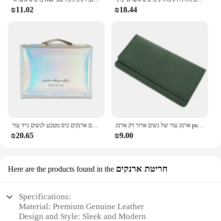
₪11.02
₪18.44
ארנק עור של נשים ארוך דק ארנק pu מטבע ארנק pu מטבע ארנק pu
ארנקים של נשים אופנה קשת כרטיס אשראי עם ארנקים כיס מטבע לנשים נייד עור pu קצר
₪20.65
₪9.00
חריטת ארנקים
Here are the products found in the
Specifications:
Material: Premium Genuine Leather
Design and Style: Sleek and Modern