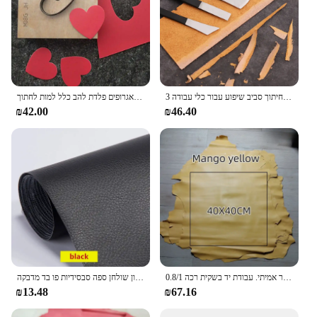
3 חתיכות סכין עור ערכת חיתוך סביב שיפוע עבור כלי עבודה latherercraft כלי עבודה כלי להב פלדה גבוהה פחמן סט
לב צורת עור קרפט תבנית חותך מחצלת כוס רכבת למות חיתוך סכין עובש עור חור אגרופים פלדת להב כלל למות לחתוך
₪42.00
₪46.40
0.8/1 מ "מ מנגו צהוב/אדמדם חום. עור השכבה הראשונה. בד עור אמיתי. בד עור אמיתי. עבודת יד בשקית רכה
ריפוד עור דבק עצמית עבור כיסא מכונית מושב תיקון שולחן ספה סבסידיות פו בד מדבקה
₪13.48
₪67.16