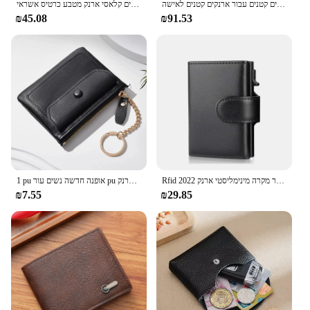
ארנקים קצר מטבעות קצר מטבעות ירוק ארנק ארנקים קטנים עבור ארנקים קטנים לאישה.
ארנק עור אמיתי של גברים קלאסי ארנק מטבע כרטיס אשראי
₪45.08
₪91.53
Rfid כרטיס אשראי מחזיק ארנקים גברים עור אלומיניום עסקים בנק כרטיס זכר מקרה מינימליסטי ארנק 2022
1 pu אופנה חדשה נשים עור pu מיני ארנק קצר רוכסן ארנק Bitcoin כרטיס אשראי
₪7.55
₪29.85