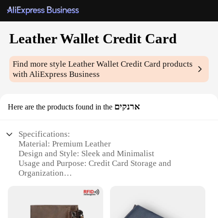
Leather Wallet Credit Card
Find more style
Leather Wallet Credit Card
products
with AliExpress Business
ארנקים
Here are the products found in the
Specifications:
Material: Premium Leather
Design and Style: Sleek and Minimalist
Usage and Purpose: Credit Card Storage and
Organization
Type and Category: Wallet
Performance and Property: Durable and Long-
Lasting
Parts and Accessories: Comes with Multiple Card