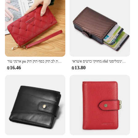
מחזיקי כרטיס אשראי rfid ארנקים גברים תיבת אלומיניום עור תיק תיק גברים קטן תיק ארנק מינימליסטי
ארנקי עור pu נקבה מעור כרטיס אשראי מצמד נשים מטבע ארנבת לב תיק כסף תיק תיק bilteras para mujer
₪16.46
₪13.80