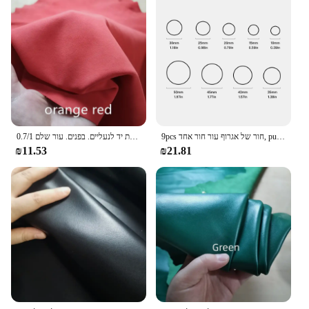
9pcs חור של אגרוף עור חור אחד, punchchch10 15 15 20 25 30 35 40 45 50 מ "מ גבוה פחמן פלדה חותך כלי Cu ku
0.7/1 מ "מ מעור אדום כפור. עור השכבה הראשונה. עור אמיתי. גסה בעבודת יד לנעליים. בפנים. עור שלם
₪11.53
₪21.81