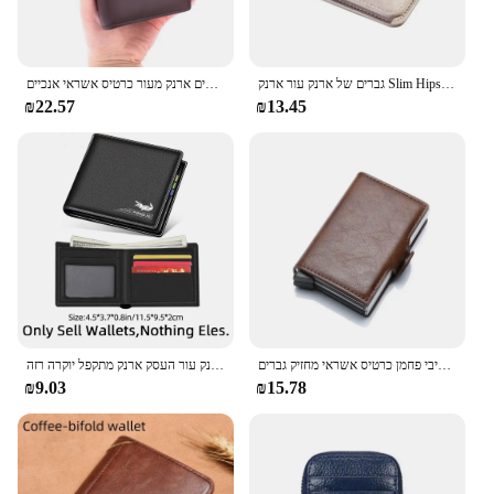
גברים של ארנק עור ארנק Slim Hipster עור פרה כרטיס אשראי/מזהה מחזיקי מוסיף מטבע ארנקי יוקרה עסקים מתקפל ארנק
ארנק עור אמיתי של גברים חדשים עסקים ארנק מעור כרטיס אשראי אנכיים
₪22.57
₪13.45
כסף סיבי פחמן כרטיס אשראי מחזיק גברים rfid pu מעור ארנק גברים ארנק כסף זהב pu
גברים ארנק עור העסק ארנק מתקפל יוקרה רזה pipster רזה מחזיקי כרטיס אשראי מכניס מטבע ארנקים וינטאג'
₪9.03
₪15.78