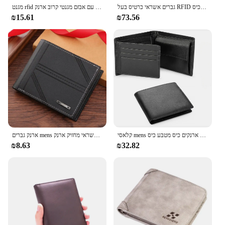
גברים אשראי כרטיס בעל RFID חסימת מיקרופייבר עור מגנטי סגירת צצים כרטיס ארנק עם מזהה חלון מטבע כיס
מגנט rfid חוסם כרטיס אשראי עבור גברים יוניסקס ארנקים מעור יוניסקס עם אבזם מגנטי קרוב ארנק pu קטן יותר
₪15.61
₪73.56
קלאסי mens ארנקי עור שחור ארנקי כרטיסי אשראי רכים מוצקים רפיד חוסם ארנקים כיס מטבע כיס
ארנק גברים mens קצר אופנה אופנה, עור אופקי רך ארנק כרטיס אשראי מחזיק ארנק
₪8.63
₪32.82