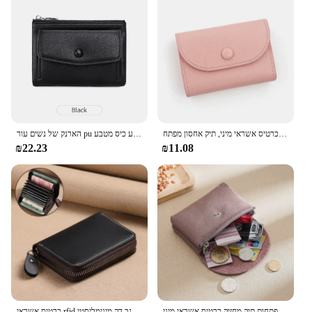
ארנק קטן עור, ארנק עור כפול, ארנק מטבע קטן לנשים, מחזיק כרטיס אשראי מיני, תיק אחסון מפתח
הארנק של נשים עור pu צווארון קצר כפול רוכסן צבע אחיד קיבולת גדולה תיק בעל כרטיס אשראי עם מטבע כיס מטבע
₪22.23
₪11.08
אותיות מותאמות אישית ארנק קטן עור אמיתי ארנק כפול מטבע קטן ארנק אחסון מפתחות תיק מחזיק כרטיס אשראי מיני
כרטיס אשראי rfid מחזיק כרטיס אשראי גברים של תיק רישיון כרטיס בנק תיק עוגב דק מינימליסטי