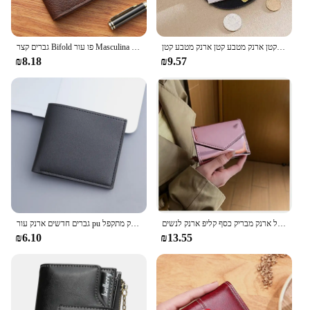
אותיות מותאמות אישית ארנק קטן עור אמיתי ארנק כפול מטבע קטן ארנק מטבע קטן ארנק מטבע קטן
גברים קצר Bifold פו עור Masculina Billetera אשראי מזהה כרטיס מחזיק ארנק ארנק מצמד מוצק Hombre עסקי Slim
₪8.18
₪9.57
נשים מיני אופנה מבריק מתכתי פטנט עור מפוצל ארנק אשראי כרטיס בעל ארנק מבריק כסף קליפ ארנק לנשים
גברים חדשים ארנק עור pu קצר צבע אחיד פשוט מלא זכר כרטיס אשראי כסף קטן ארנקים עסקים ארנק מתקפל
₪6.10
₪13.55