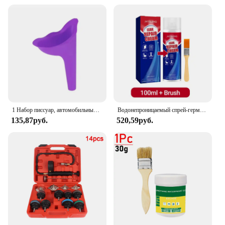
1 Набор писсуар, автомобильный писсуар, дорожный портативный многоразовый Писсуар для улицы, кемпинга, туалет, утечка мочи
Водонепроницаемый спрей-герметик для ремонта утечек, сверхсильное склеивание, инструмент для ремонта бытовых уплотнений, мощный герметик, жидкое покрытие-спрей
135,87руб.
520,59руб.