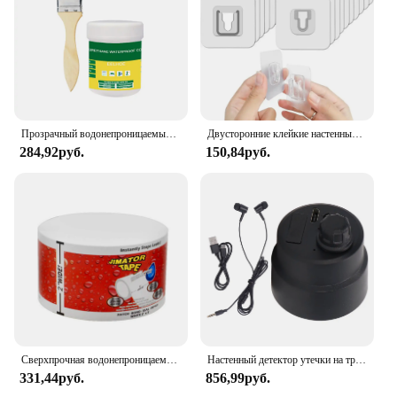
Прозрачный водонепроницаемый герметик для покрытия, утечка стен, восстанавливающий материал, невидимый клей для утечки крыши, трещин, просачивание 30/100/300 г
Двусторонние клейкие настенные крючки, вешалка, прочные прозрачные присоски, крючки-присоски для кухни, ванной комнаты, держатели для розетки
284,92руб.
150,84руб.
Сверхпрочная водонепроницаемая лента: мгновенно предотвращает утечки, мгновенно закрывает ремонт и изоляцию труб из ПВХ!
Настенный детектор утечки на трубе, беспроводной 12 мА, высокая прочность для воды, цементной стальной трубы, настенный микрофон, детектор прослушивания
331,44руб.
856,99руб.