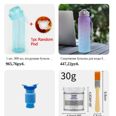
for those looking to stock up. The wholesale options
cater to vendors and suppliers, ensuring that you
can provide your customers with a high-quality
product at an affordable price. The leak proof
feature is a testament to the commitment to
providing a hygienic solution for pet waste
management, making these bags an essential
addition to any pet owner's collection.
1 шт., 800 мл, воздушная бутылка для воды с 1 шт., стручки с случайным вкусом, портативная, прозрачная, с соломой, герметичная, подходит для занятий спортом на открытом воздухе
Спортивная бутылка для воды большой емкости на 1 литр, герметичная Цветная Пластиковая чашка, портативные Соусники для питья на открытом воздухе, путешествий, тренажерного зала, фитнеса
965,76руб.
447,22руб.