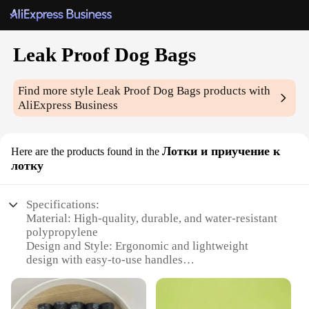
Leak Proof Dog Bags
Find more style
Leak Proof Dog Bags
products with
AliExpress Business
Лотки и приучение к
Here are the products found in the
лотку
Specifications:
Material: High-quality, durable, and water-resistant
polypropylene
Design and Style: Ergonomic and lightweight
design with easy-to-use handles
Usage and Purpose: Ideal for training, travel, and
daily walks
Performance and Property: Leak-proof technology