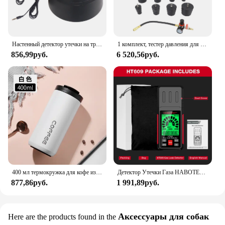
Настенный детектор утечки на трубе, беспроводной 12 мА, высокая прочность для воды, цементной стальной трубы, настенный микрофон, детектор прослушивания
1 комплект, тестер давления для шланга
856,99руб.
6 520,56руб.
400 мл термокружка для кофе из нержавеющей стали 304, термос, герметичная портативная дорожная термокружка, бутылка для воды, рождественские подарки
Детектор Утечки Газа HABOTEST HT609, детектор природного газа со звуковой и визуальной сигнализацией, датчик горючего газа
877,86руб.
1 991,89руб.
Аксессуары для собак
Here are the products found in the