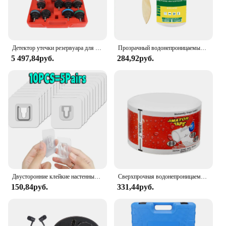
Детектор утечки резервуара для воды, инструмент, тестер давления радиатора, вакуумный тип системы охлаждения, тест системы охлаждения, манометр давления резервуара для воды автомобиля
Прозрачный водонепроницаемый герметик для покрытия, утечка стен, восстанавливающий материал, невидимый клей для утечки крыши, трещин, просачивание 30/100/300 г
5 497,84руб.
284,92руб.
Двусторонние клейкие настенные крючки, вешалка, прочные прозрачные присоски, крючки-присоски для кухни, ванной комнаты, держатели для розетки
Сверхпрочная водонепроницаемая лента: мгновенно предотвращает утечки, мгновенно закрывает ремонт и изоляцию труб из ПВХ!
150,84руб.
331,44руб.