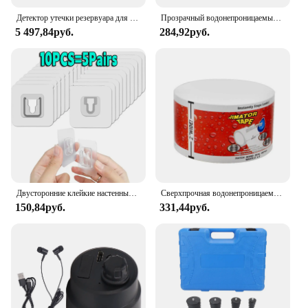
Детектор утечки резервуара для воды, инструмент, тестер давления радиатора, вакуумный тип системы охлаждения, тест системы охлаждения, манометр давления резервуара для воды автомобиля
Прозрачный водонепроницаемый герметик для покрытия, утечка стен, восстанавливающий материал, невидимый клей для утечки крыши, трещин, просачивание 30/100/300 г
5 497,84руб.
284,92руб.
Двусторонние клейкие настенные крючки, вешалка, прочные прозрачные присоски, крючки-присоски для кухни, ванной комнаты, держатели для розетки
Сверхпрочная водонепроницаемая лента: мгновенно предотвращает утечки, мгновенно закрывает ремонт и изоляцию труб из ПВХ!
150,84руб.
331,44руб.