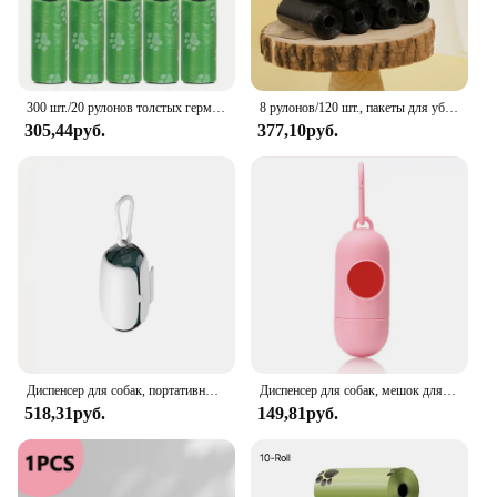
300 шт./20 рулонов толстых герметичных мешков для собачьих какашек для прогулок на открытом воздухе, полиэтиленовый материал, утилизация отходов животных, черный или серый
8 рулонов/120 шт., пакеты для уборки собак, 15 мешков в рулоне, герметичные пакеты для отходов домашних животных для прогулок на открытом воздухе
305,44руб.
377,10руб.
Диспенсер для собак, портативный дизайн, простой в использовании, прочный материал, удобное хранение, прочные и герметичные мешки для отходов собак, надежные
Диспенсер для собак, мешок для уборки отходов, подходит для прогулок и путешествий с щенками, герметичный и устойчивый к разрыву
518,31руб.
149,81руб.