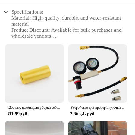
Specifications:
Material: High-quality, durable, and water-resistant
material
Product Discount: Available for bulk purchases and
wholesale vendors
Type and Category: Leak Proof Dog Bags,
specifically designed for pet waste management
Design and Style: Sleek, compact, and portable
design with a stylish aesthetic
Usage and Purpose: Ideal for pet owners seeking a
reliable solution for cleaning up after their dogs
Performance and Property: Leak-proof and odor-
control features ensure a hygienic experience
Parts and Accessories: Comes with a convenient
carrying strap for easy transportation
1200 шт., пакеты для уборки собак, с рисунком лапы
Устройство для проверки утечки в цилиндре, устройство для определения утечки в бензиновом двигателе, автомобильные инструменты
Features:
311,99руб.
2 863,42руб.
**Effortless Waste Management**
The Leak Proof Dog Bags are a game-changer for
pet owners, providing a solution that is both
practical and stylish. Designed to withstand the