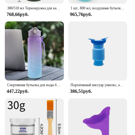
380/510 мл Термокружка для кафе герметичная дорожная Термокружка двойная из нержавеющей стали для детской кофейной кружки автомобильный термос кружка
1 шт., 800 мл, воздушная бутылка для воды с 1 шт., стручки с случайным вкусом, портативная, прозрачная, с соломой, герметичная, подходит для занятий спортом на открытом воздухе
768,66руб.
965,76руб.
Спортивная бутылка для воды большой емкости на 1 литр, герметичная Цветная Пластиковая чашка, портативные Соусники для питья на открытом воздухе, путешествий, тренажерного зала, фитнеса
Портативный писсуар унисекс, автомобильный писсуар, ведро для улицы, стоячие мочи, аварийные путешествия, многоразовые термоусадочные писсуары для кемпинга, туалета, утечки
447,22руб.
386,51руб.