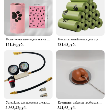
Герметичные пакеты для выгула собак, дозатор с зажимом под поводок и дозатором
Биоразлагаемый мешок для мусора для домашних животных, 10 рулонов
141,26руб.
731,63руб.
Устройство для проверки утечки в цилиндре, устройство для определения утечки в бензиновом двигателе, автомобильные инструменты
Креативная забавная пробка для раковины, материал ПВХ, интересная начинка в виде задницы, секретная блокировка воды и защита от утечек, подарки Санта-Клауса
2 863,42руб.
541,63руб.