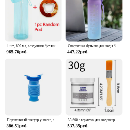
1 шт., 800 мл, воздушная бутылка для воды с 1 шт., стручки с случайным вкусом, портативная, прозрачная, с соломой, герметичная, подходит для занятий спортом на открытом воздухе
Спортивная бутылка для воды большой емкости на 1 литр, герметичная Цветная Пластиковая чашка, портативные Соусники для питья на открытом воздухе, путешествий, тренажерного зала, фитнеса
965,76руб.
447,22руб.
Портативный писсуар унисекс, автомобильный писсуар, ведро для улицы, стоячие мочи, аварийные путешествия, многоразовые термоусадочные писсуары для кемпинга, туалета, утечки
30-600 г герметик для водонепроницаемого покрытия, прозрачное водостойкое покрытие, полиуретановый водонепроницаемый герметик, герметичный, водонепроницаемый
386,51руб.
537,35руб.