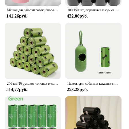
Мешок для уборки собак, биоразлагаемые мешки для отходов собак, с дозатором, очень толстые, с сильной герметичностью, для собак
300/150 шт., портативные сумки для уборки собак
141,26руб.
432,00руб.
240 шт./16 рулонов толстых мешков для собачьих какашек, герметичный мешок для мусора для домашних животных для прогулок на свежем воздухе
Пакеты для собачьих какашек с дозатором, гарантированные герметичные и очень толстые рулоны для заправки мешков для мусора для собак, 15-270 шт., с ароматом
514,77руб.
253,28руб.