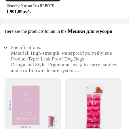
Детектор Утечки Газа HABOTEST HT609, детектор природного газа со звуковой и визуальной сигнализацией, датчик горючего газа
1 991,89руб.
Мешки для мусора
Here are the products found in the
Specifications:
Material: High-strength, waterproof polyethylene
Product Type: Leak Proof Dog Bags
Design and Style: Ergonomic, easy-to-carry handles
and a roll-down closure system
Usage and Purpose: Designed for the safe and
hygienic disposal of pet waste
Performance and Property: Durable and leak-proof,
ensuring no mess or odor
Quantity: Available in sets of 10, 20, 50, or 100
bags
Features:
**Unmatched Durability and Convenience**
Our Leak Proof Dog Bags are meticulously crafted