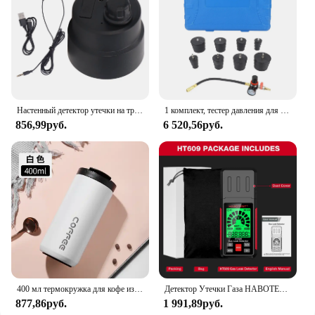
Настенный детектор утечки на трубе, беспроводной 12 мА, высокая прочность для воды, цементной стальной трубы, настенный микрофон, детектор прослушивания
1 комплект, тестер давления для шланга
856,99руб.
6 520,56руб.
400 мл термокружка для кофе из нержавеющей стали 304, термос, герметичная портативная дорожная термокружка, бутылка для воды, рождественские подарки
Детектор Утечки Газа HABOTEST HT609, детектор природного газа со звуковой и визуальной сигнализацией, датчик горючего газа
877,86руб.
1 991,89руб.