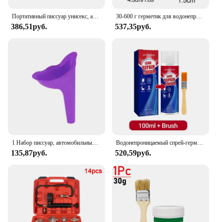
Портативный писсуар унисекс, автомобильный писсуар, ведро для улицы, стоячие мочи, аварийные путешествия, многоразовые термоусадочные писсуары для кемпинга, туалета, утечки
30-600 г герметик для водонепроницаемого покрытия, прозрачное водостойкое покрытие, полиуретановый водонепроницаемый герметик, герметичный, водонепроницаемый
386,51руб.
537,35руб.
1 Набор писсуар, автомобильный писсуар, дорожный портативный многоразовый Писсуар для улицы, кемпинга, туалет, утечка мочи
Водонепроницаемый спрей-герметик для ремонта утечек, сверхсильное склеивание, инструмент для ремонта бытовых уплотнений, мощный герметик, жидкое покрытие-спрей
135,87руб.
520,59руб.