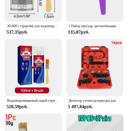
30-600 г герметик для водонепроницаемого покрытия, прозрачное водостойкое покрытие, полиуретановый водонепроницаемый герметик, герметичный, водонепроницаемый
1 Набор писсуар, автомобильный писсуар, дорожный портативный многоразовый Писсуар для улицы, кемпинга, туалет, утечка мочи
537,35руб.
135,87руб.
Водонепроницаемый спрей-герметик для ремонта утечек, сверхсильное склеивание, инструмент для ремонта бытовых уплотнений, мощный герметик, жидкое покрытие-спрей
Детектор утечки резервуара для воды, инструмент, тестер давления радиатора, вакуумный тип системы охлаждения, тест системы охлаждения, манометр давления резервуара для воды автомобиля
520,59руб.
5 497,84руб.