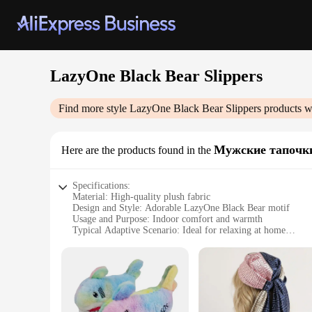
LazyOne Black Bear Slippers
Find more style
LazyOne Black Bear Slippers
products w
Мужские тапочк
Here are the products found in the
Specifications:
Material: High-quality plush fabric
Design and Style: Adorable LazyOne Black Bear motif
Usage and Purpose: Indoor comfort and warmth
Typical Adaptive Scenario: Ideal for relaxing at home
Shape or Size or Weight or Quantity: One size fits most
Performance and Property: Non-slip soles for safety
Features:
**Comfort Meets Style**
Step into the cozy world of the LazyOne Black Bear Slippers
the playful spirit of LazyOne. The plush fabric ensures your