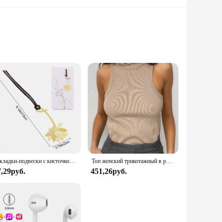
ty fabric, ensuring a soft touch against your feet and a
ar collection. Ideal for relaxing at home, these slippers
esign makes them suitable for various indoor activities, from
es, making them a great gift option for friends and family.
Закладки-подвески с кисточкой, металлическая Закладка-закладка, зажим для книги для чтения, подарок для студентов, школьные и офисные принадлежности, отметка языков
Топ женский трикотажный в рубчик, Базовая рубашка с воротником, белый черный повседневный спортивный жилет с открытыми плечами, Зеленая майка, на лето
7,29руб.
451,26руб.
ailability makes them an ideal option for vendors and
y are a statement of comfort and style that will be appreciated