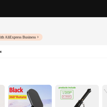
ith AliExpress Business
и
, where comfort meets whimsical charm. These slippers are not just footwear; t
 feet are wrapped in warmth, while the non-slip soles provide a secure grip on 