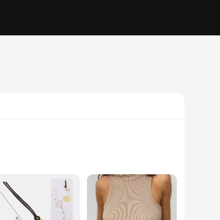
hey are a statement of your love for the great outdoors and
any surface, making them perfect for those chilly evenings