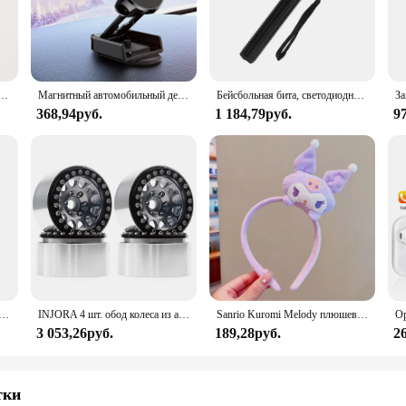
 touch of humor and personality to your footwear collection, making them a de
treat for yourself, these slippers are versatile enough to suit a variety of taste
 choice for friends and family. The LazyOne Black Bear Slippers are not just a c
o their daily routine.
ь Шелковый атласный шарф квадратный хиджаб для мусульманок элегантная повязка на голову
Магнитный автомобильный держатель для телефона
Бейсбольная бита, светодиодный фонарик из алюминиевого сплава, фокусируемая, масштабируемая, супер яркий светильник для самообороны, тактическая дубинка, аварийный фонарь
368,94руб.
1 184,79руб.
9
? The LazyOne Black Bear Slippers are an excellent choice for any occasion. Wh
ed. As a wholesale product, they are perfect for vendors and suppliers looking to 
 ensuring that the recipient stays warm and cozy while enjoying a touch of humor
геометрические настенные художественные плакаты принты винтажные черные бежевые линии холст картины для современного домашнего декора
INJORA 4 шт. обод колеса из алюминиевого сплава с ЧПУ 1,9 для 1/10 RC гусеничного автомобиля Axial SCX10 90046 AXI03007 TRX4 VS4-10 Redcat Gen8
Sanrio Kuromi Melody плюшевая кукла для мытья лица, милая коричная, милая, нескользящая, эластичная, аксессуары для волос
3 053,26руб.
189,28руб.
2
тки