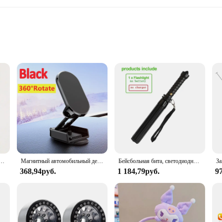
 where comfort meets cuteness. These plush slippers are crafted from high-quali
 playful touch to your home, making them a delightful addition to your footwe
a long day.
en for a midnight snack, these slippers are your go-to choice. Their versatile d
its-most feature ensures that they are a perfect fit for a wide range of foot siz
making them a reliable choice for everyday use.
ь Шелковый атласный шарф квадратный хиджаб для мусульманок элегантная повязка на голову
Магнитный автомобильный держатель для телефона
Бейсбольная бита, светодиодный фонарик из алюминиевого сплава, фокусируемая, масштабируемая, супер яркий светильник для самообороны, тактическая дубинка, аварийный фонарь
368,94руб.
1 184,79руб.
9
g? The LazyOne Black Bear Slippers are an excellent choice. Their wholesale av
hose who want to gift a pair. These slippers are not just a piece of footwear; the