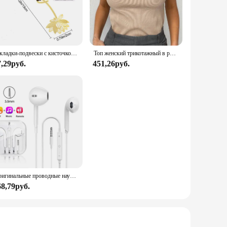
lightful addition to your lifestyle.
s. The one-size-fits-most design ensures that they are a
ozy accessory; they are a statement of comfort and style that
Закладки-подвески с кисточкой, металлическая Закладка-закладка, зажим для книги для чтения, подарок для студентов, школьные и офисные принадлежности, отметка языков
Топ женский трикотажный в рубчик, Базовая рубашка с воротником, белый черный повседневный спортивный жилет с открытыми плечами, Зеленая майка, на лето
7,29руб.
451,26руб.
ether it's a birthday, a housewarming, or just because, these
offer a fun and functional gift to their customers. The
 in their daily life.
Оригинальные проводные наушники для Xiaomi Mi 13 Ultra 12T Pro Type C, наушники для Redmi Poco Huawei Samsung, наушники-вкладыши, гарнитура для режима «свободные руки»
68,79руб.