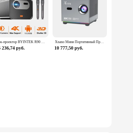
Рок-проектор BYINTEK R90 4K Full HD 1080P 2200 ANSI Android TV 11.0 WiFi Bluetooth с динамиком 10 Вт 3D-проектор для домашнего кинотеатра
Xnano Мини Портативный Проектор 4K Full HD 1080P Native X3 FHD Beam 8K Видео Android Проектор Кино Домашний Театр Звуковая Система
 236,74 руб.
10 777,50 руб.