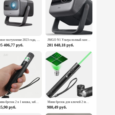
 AV, and audio in, it caters to diverse multimedia needs.
 compact dimensions of 12.2 x 9.4 x 4.3 inches and
r gaming sessions, this projector is your go-to solution for
to its robust build quality and a 1-year limited warranty.
reliable visual experience over time. Whether you're a
or years to come.
Новое поступление 2023 года, JMGO N1, ультра глобальная версия, трехцветный лазерный проектор 4K, 4000 ANSI с Android TV 11,0
JMGO N1 Ультра полный лазерный проектор 4K 4000 ANSI люмен Полностью автоматические домашние проекторы для кинотеатра со светодиодными ЖК-лампами на продажу
5 406,77 руб.
201 048,18 руб.
Мини-брелок 2 в 1 кошка, забавная указка, портативная лазерная указка, светодиодный тренировочный фонарь, игрушка-фонарик для домашних животных, кошек
Мини брелок для ключей 2 in1Cat, забавная указка с батареей, портативная лазерная указка, светодиодный фонарик для тренировок, игрушка-фонарик для кошек
5,90 руб.
980,49 руб.