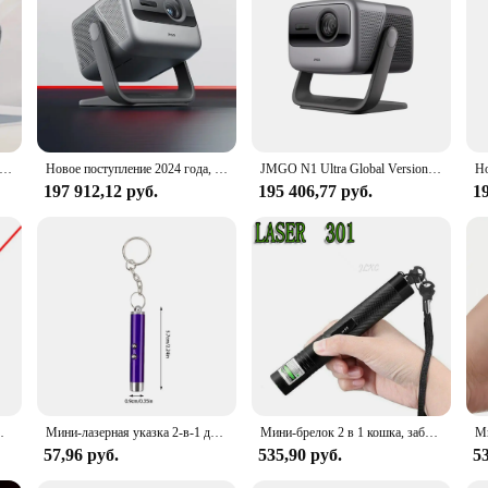
ut versatility. With a variety of connectivity options including HDMI, USB, VGA,
aming device, the Laser Projector 4000 ANSI ensures seamless integration. Its
nd set up wherever you need it. Ideal for business presentations, movie nights, o
NSI. This projector is designed to withstand the rigors of frequent use, thanks 
o traditional lamp-based projectors, reducing maintenance costs and ensuring a 
 aficionado, this projector is built to deliver consistent, high-quality visuals f
 Ultra Global Version DLP Beamer 4000 ANSI Люмен Трехцветный лазерный подвес 4K Проектор
Новое поступление 2024 года, JMGO N1, ультра глобальная версия, трехцветный лазерный проектор 4K, 4000 ANSI с Android TV 11,0
JMGO N1 Ultra Global Version DLP Beamer 4000 ANSI Люмен Трехцветный лазерный подвес 4K Проектор
197 912,12 руб.
195 406,77 руб.
19
световой указатель звезды продажи ручка
Мини-лазерная указка 2-в-1 для домашних животных, игрушка для кошек, портативный светодиодный фонарик для дрессировки домашних животных, игрушки-индикаторы, инструменты
Мини-брелок 2 в 1 кошка, забавная указка, портативная лазерная указка, светодиодный тренировочный фонарь, игрушка-фонарик для домашних животных, кошек
57,96 руб.
535,90 руб.
53