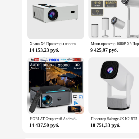
Xnano X6 Проекторы нового продукта Full HD 1080P 380 ANSI Люмен Видео Домашний кинотеатр Android 13 5G WiFi BT5.2 Проектор со светодиодным лучом
14 153,23 руб.
9 425,97 руб.
HORLAT Открытый Android-проектор Full HD 1080P 4K Видео Автофокус и Keystone Домашний кинотеатр 5G WiFi Портативный ТВ-проектор
Проектор Salange 4K K2 BT5.2 
14 437,50 руб.
10 751,33 руб.