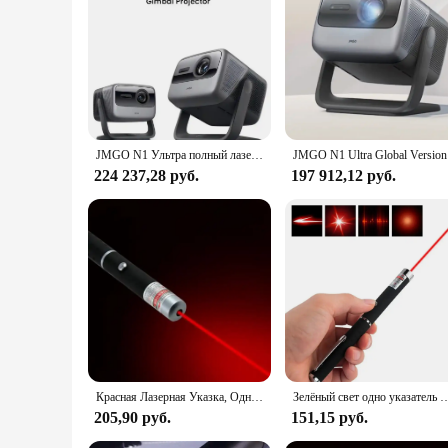
This projector is not just about image quality; it's also abo
Whether you're connecting a laptop, gaming console, or stre
lightweight design at just 7.7 lbs make it easy to transport a
all your visual needs.
**Reliable and Long-Lasting Performance**
Durability meets performance with the Laser Projector 4000 A
The laser light source provides a longer lifespan compared t
professional presenter, a home theater enthusiast, or a gaming
JMGO N1 Ультра полный лазерный проектор 4K 4000 ANSI люмен Полностью автоматические домашние проекторы для кинотеатра со светодиодными ЖК-лампами на продажу
JMGO N1
224 237,28 руб.
197 912,12 руб.
Красная Лазерная Указка, Одноточечный Индикатор, Световая Направляющая Со Звездой На Палец, Лазерный Прицел, Низкая Мощность
Зелёный свет одно указатель Учитель кисть зеленый лазерный фонарик лазерный 
205,90 руб.
151,15 руб.