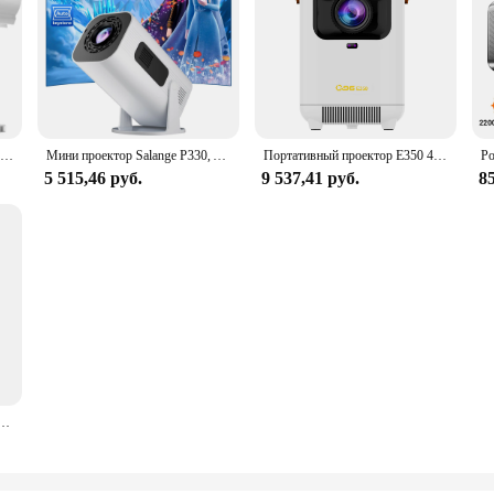
Мини-проектор 1080P X5 Портативный 4K видеопроектор для домашнего кинотеатра, совместимый с Samsung Xiaomi и iOS
Мини проектор Salange P330, Android 11, 300 ANSI, 4K, 8K, 1080P, Wifi6, BT5.0, портативный проектор для домашнего кинотеатра
Портативный проектор E350 4K для домашнего кинотеатра, наружный двухдиапазонный Wi-Fi 6 BT5.0 120 ANSI BT5.0 HD 4K 1280x720P проектор
5 515,46 руб.
9 537,41 руб.
85
WIFI6 Smart Android 11, встроенный аккумулятор 5200 мАч, 10 Вт, динамик с RGB проектором