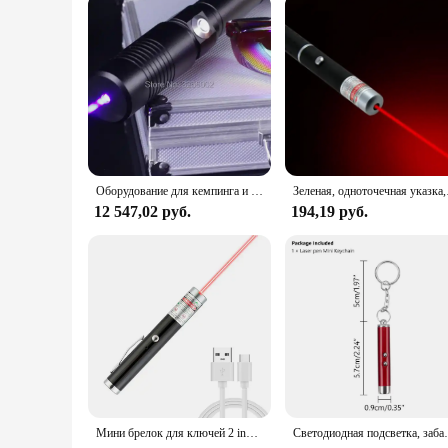
Оборудование для кемпинга и альпинизма Синий лазер 450 нм
Зеленая, одн
12 547,02 руб.
194,19 руб.
Мини брелок для ключей 2 in1Cat, забавная указка с батареей, портативная лазерная указка, светодиодный фонарик для тренировок, игрушка-фонарик для кошек
Светодиодная подсветка, забавные игрушки для кошек, указ