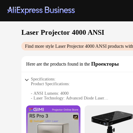
Laser Projector 4000 ANSI
Find more style
Laser Projector 4000 ANSI
products with
Проекторы
Here are the products found in the
Specifications:
Product Specifications:
- ANSI Lumens: 4000
- Laser Technology: Advanced Diode Laser
- Resolution: Full HD 1920x1080p
- Brightness: 10,000:1 Contrast Ratio
- Connectivity: HDMI, USB, and VGA
- Compatibility: Supports a wide range of multimedia forma
- Lifespan: Up to 20,000 hours of continuous use
- Dimensions: Compact and portable design
- Weight: Lightweight for easy transportation