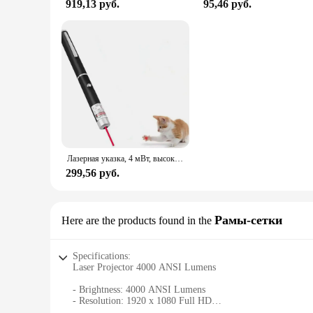
919,13 руб.
95,46 руб.
Лазерная указка, 4 мВт, высокая указка, лазерный измеритель для домашних животных, игрушка для кошек, ранний прицел 530 нм, 405 нм, 650 нм, мощная офисная Интерактивная лазерная ручка с красной точкой
299,56 руб.
Рамы-сетки
Here are the products found in the
Specifications:
Laser Projector 4000 ANSI Lumens
- Brightness: 4000 ANSI Lumens
- Resolution: 1920 x 1080 Full HD
- Contrast Ratio: 10,000:1