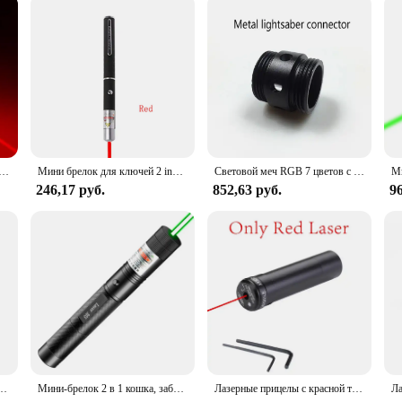
оточечная указка, зеленая лазерная ручка, фонарик, лазерная ручка
Мини брелок для ключей 2 in1Cat, забавная указка без батареи, портативная лазерная указка, светодиодный фонарик для тренировок, игрушка-фонарик для кошек
Световой меч RGB 7 цветов с металлической ручкой, лазерный меч с двойной окантовкой, изменение тяжелого дуэльного звука, два в одном, искусственная зарядка через USB
246,17 руб.
852,63 руб.
96
ка для кошек и собак, красная лазерная ручка, активная игрушка и освещение, аксессуары для домашних животных 2-в-1
Мини-брелок 2 в 1 кошка, забавная указка без батареи, портативная лазерная указка, светодиодный тренировочный фонарь, игрушка-фонарик для домашних животных и кошек
Лазерные прицелы с красной точкой, красные поручни Пикатинни, пистолетные прицелы, охотничьи перезаряжаемые лазеры, калиброванный металлический лазер Ar15 с зеленой точкой