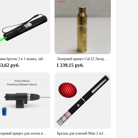
Мини-брелок 2 в 1 кошка, забавная указка с батарейным питанием, портативная лазерная указка, светодиодный тренировочный фонарь, игрушечный фонарик для домашних животных, кошек
Лазерный прицел Cal.22 Лазерный прицел .22LR Лазерный прицел .22 Лазерный коллиматор для винтовки .22 Лазерная указка
3,62 руб.
1 239,15 руб.
Лазерный прицел для охоты и рыбалки с креплением и аккумулятором, лазерный прицел с красной точкой
Брелок для ключей Mini 2 in1Cat, забавная указка без аккумулятора, портативный лазерный указатель, светодиодный фонарик для обучения, игрушка-фонарик для кошек